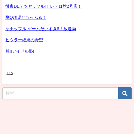
徹夜DEテツヤッフル!！レトロ館2号店！
剛Q超児ともっふる！
ヤナッフル ゲームだいすき6！放送局
ヒウラー総統の野望
魁!!アイドル塾!
t112