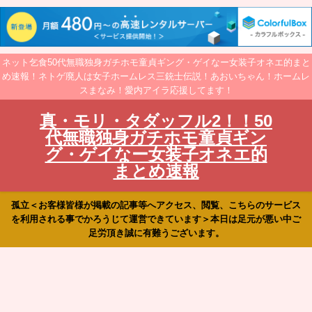
ネット乞食50代無職独身ガチホモ童貞ギング・ゲイなー女装子オネエ的まと
め速報！ネトゲ廃人は女子ホームレス三銃士伝説！あおいちゃん！ホームレ
スまなみ！愛内アイラ応援してます！
真・モリ・タダッフル2！！50
代無職独身ガチホモ童貞ギン
グ・ゲイなー女装子オネエ的
まとめ速報
孤立＜お客様皆様が掲載の記事等へアクセス、閲覧、こちらのサービス
を利用される事でかろうじて運営できています＞本日は足元が悪い中ご
足労頂き誠に有難うございます。