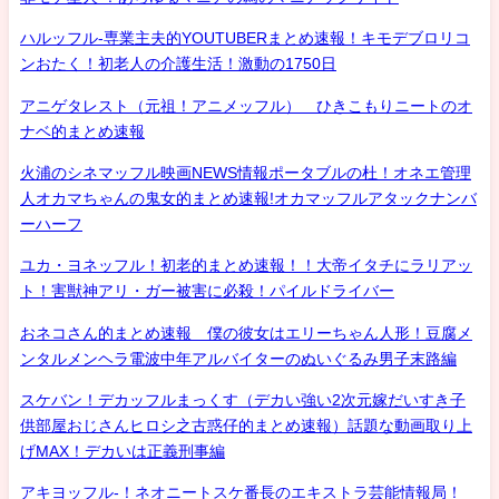
ハルッフル-専業主夫的YOUTUBERまとめ速報！キモデブロリコ
ンおたく！初老人の介護生活！激動の1750日
アニゲタレスト（元祖！アニメッフル） ひきこもりニートのオ
ナベ的まとめ速報
火浦のシネマッフル映画NEWS情報ポータブルの杜！オネエ管理
人オカマちゃんの鬼女的まとめ速報!オカマッフルアタックナンバ
ーハーフ
ユカ・ヨネッフル！初老的まとめ速報！！大帝イタチにラリアッ
ト！害獣神アリ・ガー被害に必殺！パイルドライバー
おネコさん的まとめ速報 僕の彼女はエリーちゃん人形！豆腐メ
ンタルメンヘラ電波中年アルバイターのぬいぐるみ男子末路編
スケバン！デカッフルまっくす（デカい強い2次元嫁だいすき子
供部屋おじさんヒロシ之古惑仔的まとめ速報）話題な動画取り上
げMAX！デカいは正義刑事編
アキヨッフル-！ネオニートスケ番長のエキストラ芸能情報局！