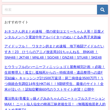
おすすめサイト
おネコさん的まとめ速報 僕の彼女はエリーちゃん人形！豆腐メ
ンタルメンヘラ電波中年アルバイターのぬいぐるみ男子末路編
アイドッフル！ ワタクシ的まとめ速報 地下格闘アイドルだい
すき！23 ひうらのアニメ放送局101ちゃんねる BNK48 ！
SNH48！JKT48！MNL48！SGO48！GNZ48！STU48！SKE48
ヒウラッフルのハーニーフィニッシュゴミ屋敷補完計画 ＜必殺！
生前整理人！孤立し孤独死からの～特殊清掃・遺品整理への道F
完結編＞ キャッシング計1500万返済：厨二病借金3500万円！う
つ病統合失調症14年生HKT46！！9期研究生、最後のサイト！全
米が泣いた！認知症鬱病60代のラストサイト絶賛！公開中
魔法熟女/美魔女ッ娘メグみみちゃんのニートッフルステーション
MAX！ ニート仙人仙女の映画三昧老後生活！（無職孤独居老人的
まとめ速報Z)]