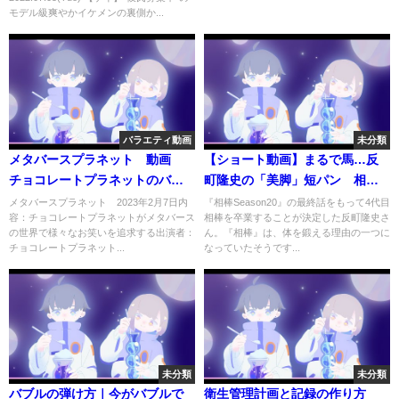
モデル級爽やかイケメンの裏側か...
バラエティ動画
未分類
メタバースプラネット 動画
【ショート動画】まるで馬…反
チョコレートプラネットのバー
町隆史の「美脚」短パン 相棒
チャル空間バラエティ 2月7日
卒業で一層進化か NEWSポスト
メタバースプラネット 2023年2月7日内
『相棒Season20』の最終話をもって4代目
容：チョコレートプラネットがメタバース
相棒を卒業することが決定した反町隆史さ
セブン #shorts
の世界で様々なお笑いを追求する出演者：
ん。『相棒』は、体を鍛える理由の一つに
チョコレートプラネット...
なっていたそうです...
未分類
未分類
バブルの弾け方｜今がバブルで
衛生管理計画と記録の作り方