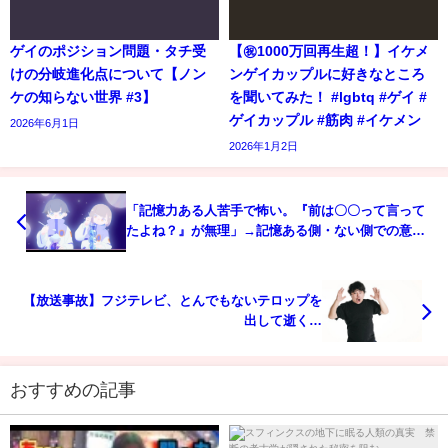
ゲイのポジション問題・タチ受
【㊗️1000万回再生超！】イケメ
けの分岐進化点について【ノン
ンゲイカップルに好きなところ
ケの知らない世界 #3】
を聞いてみた！ #lgbtq #ゲイ #
ゲイカップル #筋肉 #イケメン
2026年6月1日
2026年1月2日
「記憶力ある人苦手で怖い。『前は〇〇って言って
たよね？』が無理」→記憶ある側・ない側での意識
の違いなど大物議を醸す
【放送事故】フジテレビ、とんでもないテロップを
出して逝く…
おすすめの記事