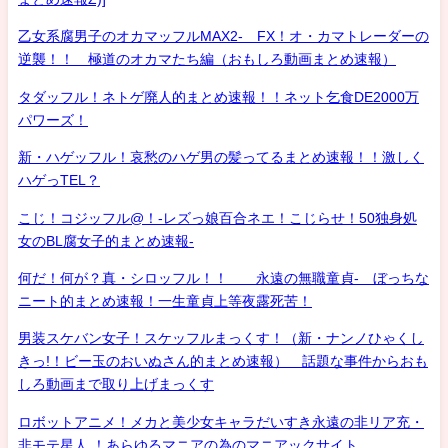
乙女系腐男子のオカマッフルMAX2- FX！オ・カマトレーダーの
逆襲！！ 極道のオカマたち編（おもしろ動画まとめ速報）
タダッフル！ネトゲ廃人的まとめ速報！！ネット乞食DE2000万
パワーズ！
新・ハゲッフル！哀愁のハゲ男の髪ってるまとめ速報！！激しく
ハゲっTEL？
こじ！コジッフル@！-レズっ娘百合ネエ！こじらせ！50独身処
女のBL腐女子的まとめ速報-
何だ！何が？真・シロッフル！！ 永遠の無職童貞- ぼっちな
ニート的まとめ速報！一生童貞上等夜露死苦！
男装スケバン女子！スケッフルまっくす！（新・ナンノひゃくし
きっ!！ビー玉のおいぬさん的まとめ速報） 話題な事件からおも
しろ動画まで取り上げまっくす
ロボットアニメ！メカと美少女キャラだいすき永遠の非リア充・
非モテ星人 ！あらゆるマニアの為のマニアックサイト