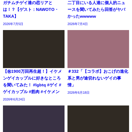
ガチムチゲイ達の恋リアと
二丁目にいる人達に個人的ニュ
は！？【ゲスト：NAWOTO・
ースを聞いてみたら回答がヤバ
TAKA】
かったwwwww
2026年7月5日
2026年7月4日
【㊗️1900万回再生超！】イケメ
＃332「【コラボ】おこげの進化
ンゲイカップルに好きなところ
系と男が途切れないゲイの事
を聞いてみた！ #lgbtq #ゲイ #
情」
ゲイカップル #筋肉 #イケメン
2026年6月18日
2026年6月24日