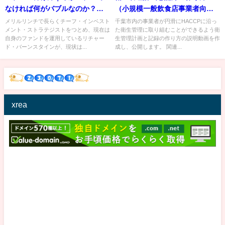
なければ何がバブルなのか？｜
（小規模一般飲食店事業者向
Richard Bernstein
け）
メリルリンチで長らくチーフ・インベスト
千葉市内の事業者が円滑にHACCPに沿っ
メント・ストラテジストをつとめ、現在は
た衛生管理に取り組むことができるよう衛
自身のファンドを運用しているリチャー
生管理計画と記録の作り方の説明動画を作
ド・バーンスタインが、現状は...
成し、公開します。 関連...
xrea