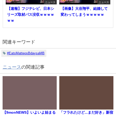
ニュース
ニュース
【速報】フジテレビ、日本シ
【画像】大谷翔平、結婚して
リーズ取材パス没収ｗｗｗｗ
変わってしまうｗｗｗｗｗ
ｗｗ
関連キーワード
#EatsMatteosBdaysaMB
ニュース
の関連記事
【9monNEWS】いよいよ始まる
「フラれたけど...まだ好き」新宿