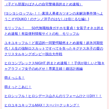
（子ども部屋おばさんの自宅警備員的まとめ速報）
[ヨシヨシロッフル-！！-素浪人勇者カツオンの未解決事件簿へよ
うこそYOUKO！のナンノ洋子のはなしは信じるな編）]
モリッフル！ 50代無職独身ガチホモ童貞！女装子オネエ的ま
とめ速報！有益便利情報サイトの杜 モリッフル
ユキユキッフル！ど底辺的一同驚愕騒然まとめ速報！超氷河期世
代！人生の強制ロスカットですべてを失ったキグナス氷子の愛の
クリスタルキングボンビー脱出大作戦
ヒロコンプレックスNIGHT 的まとめ速報！！子供が欲しいど陰キ
ャアラフィフ女子のめざせ！専業主婦！婚活計画編
萌えっふる！
萌えっとこあに！
ヒロシッフル！ヒロシデース山さんのリフォームひとりDIY！！
ヒロユキユキッフルMAX！スーパークッキング！