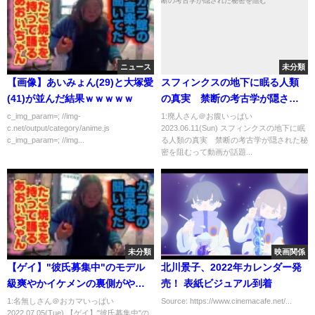
ニュース
未分類
【画像】あいみょん(29)と大塚愛
スフィンクスの地下に眠る人類
(41)が並んだ結果ｗｗｗｗｗ
の真実 禁断の考古学が隠され
た秘密を阻む
c_img_param=; //img-
1:廃人さん＠お腹いっぱい
c.net/output/category/anime.js
2023.06.11(Sun) スフィンクスの地下に眠
c_img_param=; //img...
る人類の真実 禁断の考古学が隠された秘
密を阻むって動画が話題...
未分類
映画関係
【ゲイ】"彼氏募集中"のモデル
北川景子、2022年カレンダー発
級爽やかイケメンの裏側がやば
売！ 表紙ビジュアル到着
すぎたww
1:名無しさん＠おカマいっぱい
Source: https://www.cinemacafe.net/...
2022.07.05(Tue) 【ゲイ】"彼氏募集中"の