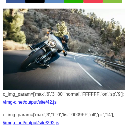
c_img_param=['max','6','3','80','normal','FFFFFF','on','sp','9'];
//img-c.net/output/site/42.js
c_img_param=['max','3','1','0','list','0009FF','off','pc','14'];
//img-c.net/output/site/292.js