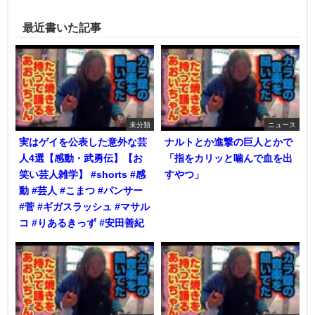
最近書いた記事
未分類
ニュース
実はゲイを公表した意外な芸
ナルトとか進撃の巨人とかで
人4選【感動・武勇伝】【お
「指をカリッと噛んで血を出
笑い芸人雑学】 #shorts #感
すやつ」
動 #芸人 #こまつ #パンサー
#菅 #ギガスラッシュ #マサル
コ #りあるきっず #安田善紀