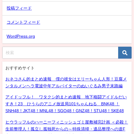
投稿フィード
コメントフィード
WordPress.org
おすすめサイト
おネコさん的まとめ速報 僕の彼女はエリーちゃん人形！豆腐メ
ンタルメンヘラ電波中年アルバイターのぬいぐるみ男子末路編
アイドッフル！ ワタクシ的まとめ速報 地下格闘アイドルだい
すき！23 ひうらのアニメ放送局101ちゃんねる BNK48 ！
SNH48！JKT48！MNL48！SGO48！GNZ48！STU48！SKE48
ヒウラッフルのハーニーフィニッシュゴミ屋敷補完計画 ＜必殺！
生前整理人！孤立し孤独死からの～特殊清掃・遺品整理への道F