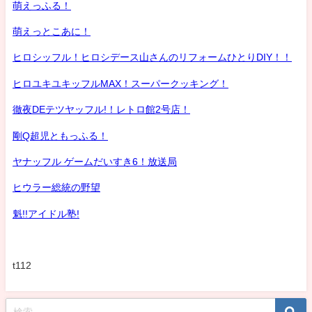
萌えっふる！
萌えっとこあに！
ヒロシッフル！ヒロシデース山さんのリフォームひとりDIY！！
ヒロユキユキッフルMAX！スーパークッキング！
徹夜DEテツヤッフル!！レトロ館2号店！
剛Q超児ともっふる！
ヤナッフル ゲームだいすき6！放送局
ヒウラー総統の野望
魁!!アイドル塾!
t112