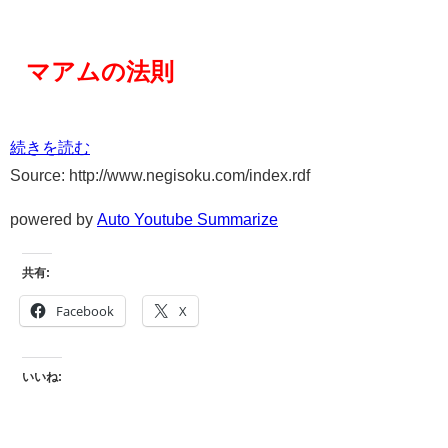
マアムの法則
続きを読む
Source: http://www.negisoku.com/index.rdf
powered by
Auto Youtube Summarize
共有:
Facebook
X
いいね: