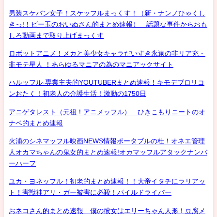
男装スケバン女子！スケッフルまっくす！（新・ナンノひゃくし
きっ!！ビー玉のおいぬさん的まとめ速報） 話題な事件からおも
しろ動画まで取り上げまっくす
ロボットアニメ！メカと美少女キャラだいすき永遠の非リア充・
非モテ星人 ！あらゆるマニアの為のマニアックサイト
ハルッフル-専業主夫的YOUTUBERまとめ速報！キモデブロリコ
ンおたく！初老人の介護生活！激動の1750日
アニゲタレスト（元祖！アニメッフル） ひきこもりニートのオ
ナベ的まとめ速報
火浦のシネマッフル映画NEWS情報ポータブルの杜！オネエ管理
人オカマちゃんの鬼女的まとめ速報!オカマッフルアタックナンバ
ーハーフ
ユカ・ヨネッフル！初老的まとめ速報！！大帝イタチにラリアッ
ト！害獣神アリ・ガー被害に必殺！パイルドライバー
おネコさん的まとめ速報 僕の彼女はエリーちゃん人形！豆腐メ