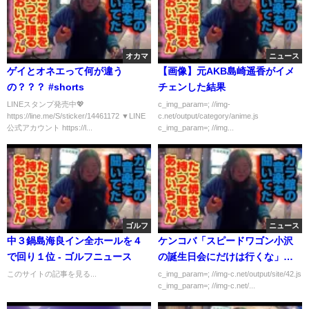
オカマ
ニュース
ゲイとオネエって何が違う
【画像】元AKB島崎遥香がイメ
の？？？ #shorts
チェンした結果
LINEスタンプ発売中💖
c_img_param=; //img-
https://line.me/S/sticker/14461172 ▼LINE
c.net/output/category/anime.js
公式アカウント https://l...
c_img_param=; //img...
ゴルフ
ニュース
中３鍋島海良イン全ホールを４
ケンコバ「スピードワゴン小沢
で回り１位 - ゴルフニュース
の誕生日会にだけは行くな」と
警告していた
このサイトの記事を見る...
c_img_param=; //img-c.net/output/site/42.js
c_img_param=; //img-c.net/...