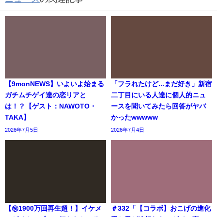
【9monNEWS】いよいよ始まる
「フラれたけど...まだ好き」新宿
ガチムチゲイ達の恋リアと
二丁目にいる人達に個人的ニュ
は！？【ゲスト：NAWOTO・
ースを聞いてみたら回答がヤバ
TAKA】
かったwwwww
2026年7月5日
2026年7月4日
【㊗️1900万回再生超！】イケメ
＃332「【コラボ】おこげの進化