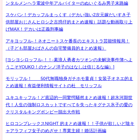
ンタルメンヘラ電波中年アルバイターのぬいぐるみ男子末路編
スケバン！デカッフルまっくす（デカい強い2次元嫁だいすき子
供部屋おじさんヒロシ之古惑仔的まとめ速報）話題な動画取り上
げMAX！デカいは正義刑事編
アキヨッフル-！ネオニートスケ番長のエキストラ芸能情報局！
（子ども部屋おばさんの自宅警備員的まとめ速報）
[ヨシヨシロッフル-！！-素浪人勇者カツオンの未解決事件簿へよ
うこそYOUKO！のナンノ洋子のはなしは信じるな編）]
モリッフル！ 50代無職独身ガチホモ童貞！女装子オネエ的ま
とめ速報！有益便利情報サイトの杜 モリッフル
ユキユキッフル！ど底辺的一同驚愕騒然まとめ速報！超氷河期世
代！人生の強制ロスカットですべてを失ったキグナス氷子の愛の
クリスタルキングボンビー脱出大作戦
ヒロコンプレックスNIGHT 的まとめ速報！！子供が欲しいど陰キ
ャアラフィフ女子のめざせ！専業主婦！婚活計画編