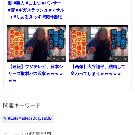
動 #芸人 #こまつ #パンサー
#菅 #ギガスラッシュ #マサル
コ #りあるきっず #安田善紀
ニュース
ニュース
【速報】フジテレビ、日本シ
【画像】大谷翔平、結婚して
リーズ取材パス没収ｗｗｗｗ
変わってしまうｗｗｗｗｗ
ｗｗ
関連キーワード
#EatsMatteosBdaysaMB
ニュース
の関連記事