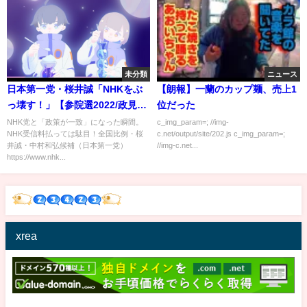
未分類
ニュース
日本第一党・桜井誠「NHKをぶ
【朗報】一蘭のカップ麺、売上1
っ壊す！」【参院選2022/政見放
位だった
送・放送事故】
NHK党と「政策が一致」になった瞬間。
c_img_param=; //img-
NHK受信料払っては駄目！全国比例・桜
c.net/output/site/202.js c_img_param=;
井誠・中村和弘候補（日本第一党）
//img-c.net...
https://www.nhk...
xrea