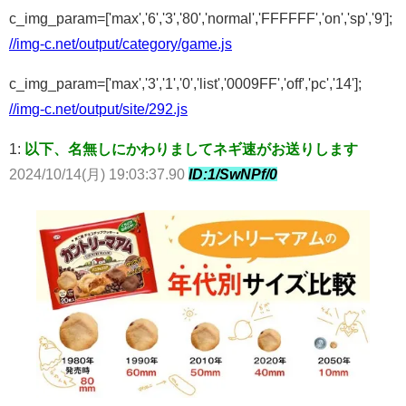
c_img_param=['max','6','3','80','normal','FFFFFF','on','sp','9'];
//img-c.net/output/category/game.js
c_img_param=['max','3','1','0','list','0009FF','off','pc','14'];
//img-c.net/output/site/292.js
1:
以下、名無しにかわりましてネギ速がお送りします
2024/10/14(月) 19:03:37.90
ID:1/SwNPf/0