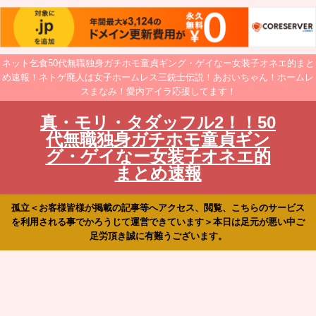
ネット乞食50代無職独身ガチホモ童貞ギング・ゲイなー女装子オネエ的まと
め速報！ネトゲ廃人は女子ホームレス三銃士伝説！あおいちゃん！ホームレ
スまなみ！愛内アイラ応援してます！
真・モリ・タダッフル2！！50
代無職独身ガチホモ童貞ギン
グ・ゲイなー女装子オネエ的
まとめ速報
孤立＜お客様皆様が掲載の記事等へアクセス、閲覧、こちらのサービス
を利用される事でかろうじて運営できています＞本日は足元が悪い中ご
足労頂き誠に有難うございます。