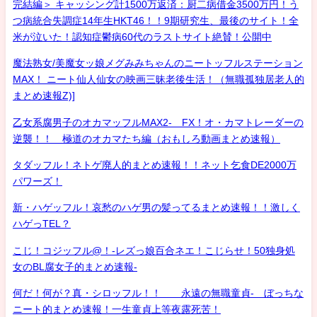
完結編＞ キャッシング計1500万返済：厨二病借金3500万円！う
つ病統合失調症14年生HKT46！！9期研究生、最後のサイト！全
米が泣いた！認知症鬱病60代のラストサイト絶賛！公開中
魔法熟女/美魔女ッ娘メグみみちゃんのニートッフルステーション
MAX！ ニート仙人仙女の映画三昧老後生活！（無職孤独居老人的
まとめ速報Z)]
乙女系腐男子のオカマッフルMAX2- FX！オ・カマトレーダーの
逆襲！！ 極道のオカマたち編（おもしろ動画まとめ速報）
タダッフル！ネトゲ廃人的まとめ速報！！ネット乞食DE2000万
パワーズ！
新・ハゲッフル！哀愁のハゲ男の髪ってるまとめ速報！！激しく
ハゲっTEL？
こじ！コジッフル@！-レズっ娘百合ネエ！こじらせ！50独身処
女のBL腐女子的まとめ速報-
何だ！何が？真・シロッフル！！ 永遠の無職童貞- ぼっちな
ニート的まとめ速報！一生童貞上等夜露死苦！