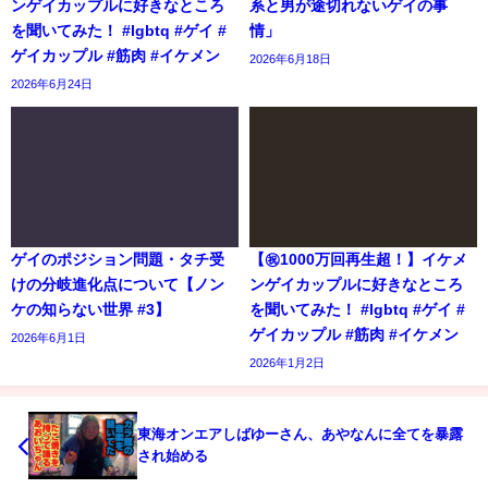
ンゲイカップルに好きなところ
系と男が途切れないゲイの事
を聞いてみた！ #lgbtq #ゲイ #
情」
ゲイカップル #筋肉 #イケメン
2026年6月18日
2026年6月24日
ゲイのポジション問題・タチ受
【㊗️1000万回再生超！】イケメ
けの分岐進化点について【ノン
ンゲイカップルに好きなところ
ケの知らない世界 #3】
を聞いてみた！ #lgbtq #ゲイ #
ゲイカップル #筋肉 #イケメン
2026年6月1日
2026年1月2日
東海オンエアしばゆーさん、あやなんに全てを暴露
され始める