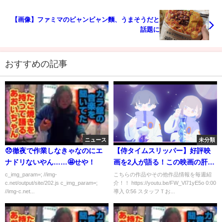
【画像】ファミマのビャンビャン麵、うまそうだと
話題に
おすすめの記事
ニュース
未分類
😞徹夜で作業しなきゃなのにエ
【侍タイムスリッパー】好評映
ナドリないやん……🤩せや！
画を2人が語る！この映画の肝は
○○！
c_img_param=; //img-
こちらの作品やその他作品情報を毎週紹
c.net/output/site/202.js c_img_param=;
介！！ https://youtu.be/FW_Vl71yE5o 0:00
//img-c.net...
導入 0:56 スタッフＴお...