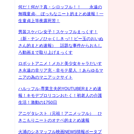
何だ！何が？真・シロッフル！！ 永遠の
無職童貞- ぼっちなニート的まとめ速報！一
生童貞上等夜露死苦！
男装スケバン女子！スケッフルまっくす！
（新・ナンノひゃくしきっ!！ビー玉のおいぬ
さん的まとめ速報） 話題な事件からおもし
ろ動画まで取り上げまっくす
ロボットアニメ！メカと美少女キャラだいす
き永遠の非リア充・非モテ星人 ！あらゆるマ
ニアの為のマニアックサイト
ハルッフル-専業主夫的YOUTUBERまとめ速
報！キモデブロリコンおたく！初老人の介護
生活！激動の1750日
アニゲタレスト（元祖！アニメッフル） ひ
きこもりニートのオナベ的まとめ速報
火浦のシネマッフル映画NEWS情報ポータブ