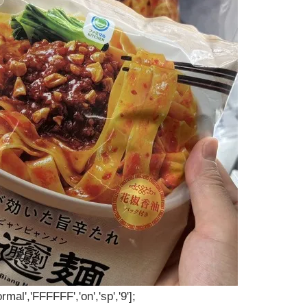
rmal','FFFFFF','on','sp','9'];