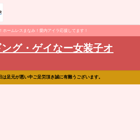
！ホームレスまなみ！愛内アイラ応援してます！
ギング・ゲイなー女装子オ
日は足元が悪い中ご足労頂き誠に有難うございます。