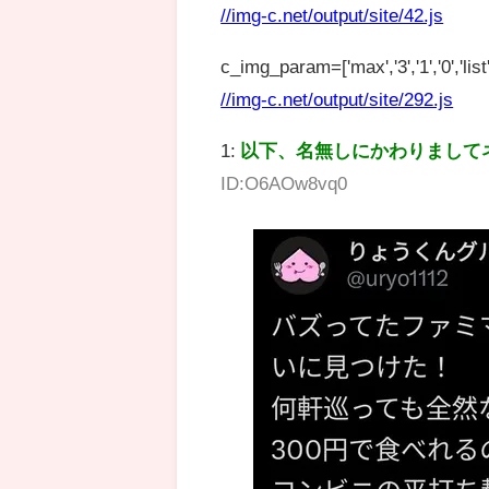
//img-c.net/output/site/42.js
c_img_param=['max','3','1','0','list',
//img-c.net/output/site/292.js
1:
以下、名無しにかわりまして
ID:O6AOw8vq0