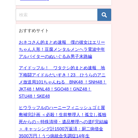
おすすめサイト
おネコさん的まとめ速報 僕の彼女はエリー
ちゃん人形！豆腐メンタルメンヘラ電波中年
アルバイターのぬいぐるみ男子末路編
アイドッフル！ ワタクシ的まとめ速報 地
下格闘アイドルだいすき！23 ひうらのアニ
メ放送局101ちゃんねる BNK48 ！SNH48！
JKT48！MNL48！SGO48！GNZ48！
STU48！SKE48
ヒウラッフルのハーニーフィニッシュゴミ屋
敷補完計画 ＜必殺！生前整理人！孤立し孤独
死からの～特殊清掃・遺品整理への道F完結編
＞ キャッシング計1500万返済：厨二病借金
3500万円！うつ病統合失調症14年生