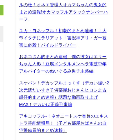
ルの杜！オネエ管理人オカマちゃんの鬼女的
まとめ速報!オカマッフルアタックナンバーハ
ーフ
ユカ・ヨネッフル！初老的まとめ速報！！大
帝イタチにラリアット！害獣神アリ・ガー被
害に必殺！パイルドライバー
おネコさん的まとめ速報 僕の彼女はエリー
ちゃん人形！豆腐メンタルメンヘラ電波中年
アルバイターのぬいぐるみ男子末路編
スケバン！デカッフルまっくす（デカい強い2
次元嫁だいすき子供部屋おじさんヒロシ之古
惑仔的まとめ速報）話題な動画取り上げ
MAX！デカいは正義刑事編
アキヨッフル-！ネオニートスケ番長のエキス
トラ芸能情報局！（子ども部屋おばさんの自
宅警備員的まとめ速報）