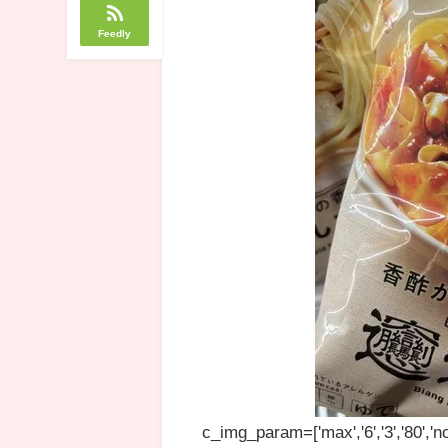
Feedly
c_img_param=['max','6','3','80','no