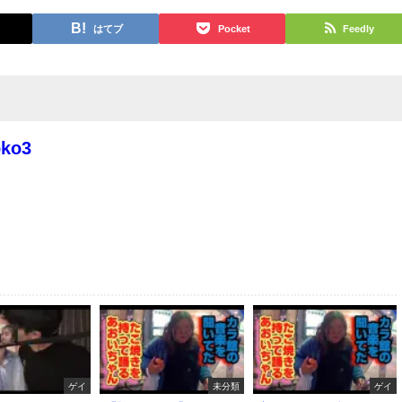
はてブ
Pocket
Feedly
oko3
ゲイ
未分類
ゲイ