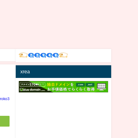
xrea
iroko3