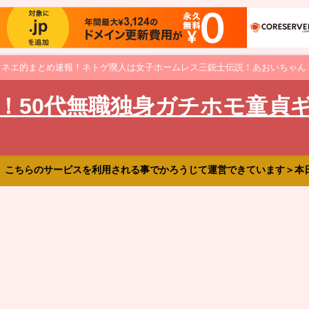
オネエ的まとめ速報！ネトゲ廃人は女子ホームレス三銃士伝説！あおいちゃん
！50代無職独身ガチホモ童貞
、こちらのサービスを利用される事でかろうじて運営できています＞本