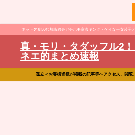
ネット乞食50代無職独身ガチホモ童貞ギング・ゲイなー女装子
真・モリ・タダッフル2！
ネエ的まとめ速報
孤立＜お客様皆様が掲載の記事等へアクセス、閲覧