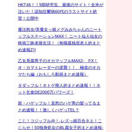
HKT46！！9期研究生、最後のサイト！全米が
泣いた！認知症鬱病60代のラストサイト絶
賛！公開中
魔法熟女/美魔女ッ娘メグみみちゃんのニート
ッフルステーションMAX！ ニート仙人仙女の
映画三昧老後生活！（無職孤独居老人的まと
め速報Z)]
乙女系腐男子のオカマッフルMAX2- FX！
オ・カマトレーダーの逆襲！！ 極道のオカ
マたち編（おもしろ動画まとめ速報）
タダッフル！ネトゲ廃人的まとめ速報！！ネ
ット乞食DE2000万パワーズ！
新・ハゲッフル！哀愁のハゲ男の髪ってるま
とめ速報！！激しくハゲっTEL？
こじ！コジッフル@！-レズっ娘百合ネエ！こ
じらせ！50独身処女のBL腐女子的まとめ速報-