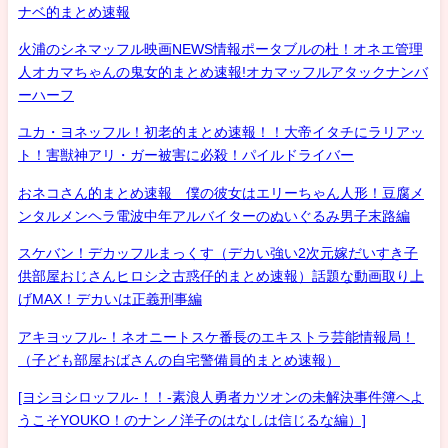
ナベ的まとめ速報
火浦のシネマッフル映画NEWS情報ポータブルの杜！オネエ管理
人オカマちゃんの鬼女的まとめ速報!オカマッフルアタックナンバ
ーハーフ
ユカ・ヨネッフル！初老的まとめ速報！！大帝イタチにラリアッ
ト！害獣神アリ・ガー被害に必殺！パイルドライバー
おネコさん的まとめ速報 僕の彼女はエリーちゃん人形！豆腐メ
ンタルメンヘラ電波中年アルバイターのぬいぐるみ男子末路編
スケバン！デカッフルまっくす（デカい強い2次元嫁だいすき子
供部屋おじさんヒロシ之古惑仔的まとめ速報）話題な動画取り上
げMAX！デカいは正義刑事編
アキヨッフル-！ネオニートスケ番長のエキストラ芸能情報局！
（子ども部屋おばさんの自宅警備員的まとめ速報）
[ヨシヨシロッフル-！！-素浪人勇者カツオンの未解決事件簿へよ
うこそYOUKO！のナンノ洋子のはなしは信じるな編）]