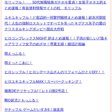
モリッフル！ 50代無職独身ガチホモ童貞！女装子オネエ的ま
とめ速報！有益便利情報サイトの杜 モリッフル
ユキユキッフル！ど底辺的一同驚愕騒然まとめ速報！超氷河期世
代！人生の強制ロスカットですべてを失ったキグナス氷子の愛の
クリスタルキングボンビー脱出大作戦
ヒロコンプレックスNIGHT 的まとめ速報！！子供が欲しいど陰キ
ャアラフィフ女子のめざせ！専業主婦！婚活計画編
萌えっふる！
萌えっとこあに！
ヒロシッフル！ヒロシデース山さんのリフォームひとりDIY！！
ヒロユキユキッフルMAX！スーパークッキング！
徹夜DEテツヤッフル!！レトロ館2号店！
剛Q超児ともっふる！
ヤナッフル ゲームだいすき6！放送局