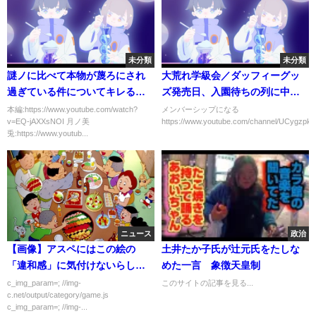
未分類
未分類
謎ノに比べて本物が蔑ろにされ
大荒れ学級会／ダッフィーグッ
過ぎている件についてキレる委
ズ発売日、入園待ちの列に中国
員長【にじさんじ/切り抜き】
人転売ヤー80人が横入り（2024-
本編:https://www.youtube.com/watch?
メンバーシップになる
v=EQ-jAXXsNOI 月ノ美
https://www.youtube.com/channel/UCygzpkc
08 東京ディズニーシー）
兎:https://www.youtub...
ニュース
政治
【画像】アスペにはこの絵の
土井たか子氏が辻元氏をたしな
「違和感」に気付けないらしい
めた一言 象徴天皇制
ｗｗｗｗｗｗ
c_img_param=; //img-
このサイトの記事を見る...
c.net/output/category/game.js
c_img_param=; //img-...