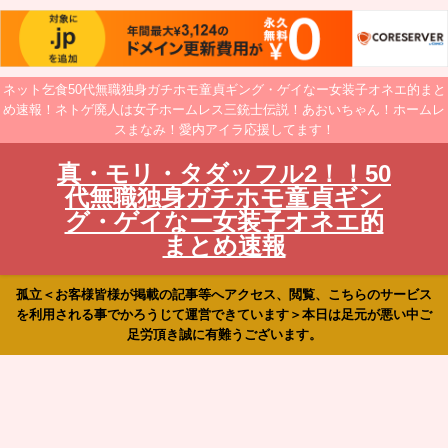
ネット乞食50代無職独身ガチホモ童貞ギング・ゲイなー女装子オネエ的まと
め速報！ネトゲ廃人は女子ホームレス三銃士伝説！あおいちゃん！ホームレ
スまなみ！愛内アイラ応援してます！
真・モリ・タダッフル2！！50
代無職独身ガチホモ童貞ギン
グ・ゲイなー女装子オネエ的
まとめ速報
孤立＜お客様皆様が掲載の記事等へアクセス、閲覧、こちらのサービス
を利用される事でかろうじて運営できています＞本日は足元が悪い中ご
足労頂き誠に有難うございます。