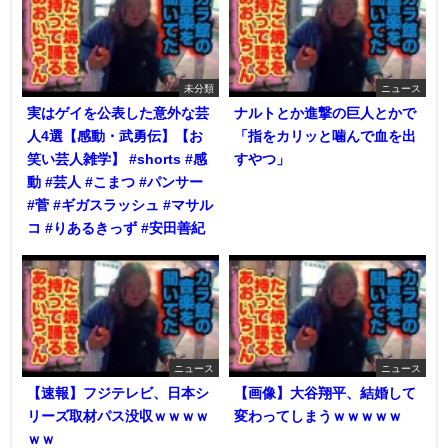
未分類
ニュース
実はゲイを公表した意外な芸
ナルトとか進撃の巨人とかで
人4選【感動・武勇伝】【お
「指をカリッと噛んで血を出
笑い芸人雑学】 #shorts #感
すやつ」
動 #芸人 #こまつ #パンサー
#菅 #ギガスラッシュ #マサル
コ #りあるきっず #安田善紀
ニュース
ニュース
【速報】フジテレビ、日本シ
【画像】大谷翔平、結婚して
リーズ取材パス没収ｗｗｗｗ
変わってしまうｗｗｗｗｗ
ｗｗ