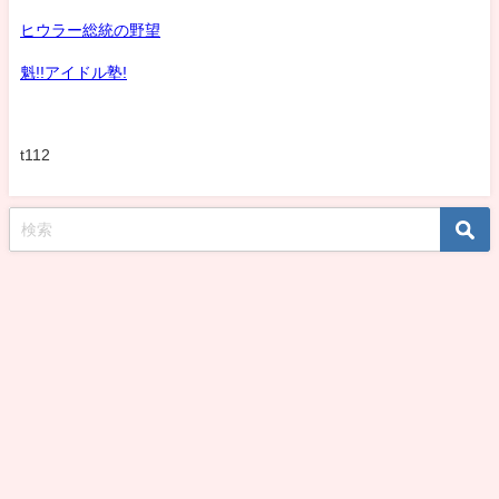
ヒウラー総統の野望
魁!!アイドル塾!
t112