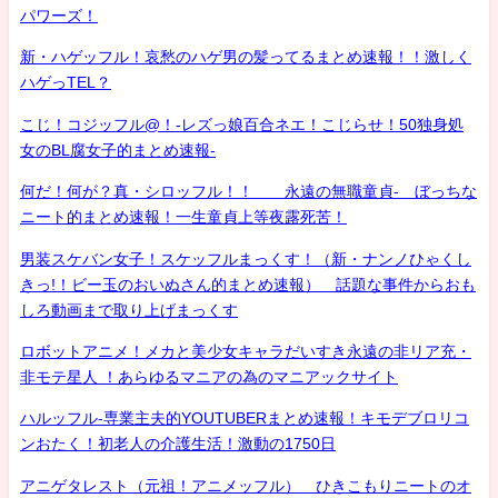
パワーズ！
新・ハゲッフル！哀愁のハゲ男の髪ってるまとめ速報！！激しく
ハゲっTEL？
こじ！コジッフル@！-レズっ娘百合ネエ！こじらせ！50独身処
女のBL腐女子的まとめ速報-
何だ！何が？真・シロッフル！！ 永遠の無職童貞- ぼっちな
ニート的まとめ速報！一生童貞上等夜露死苦！
男装スケバン女子！スケッフルまっくす！（新・ナンノひゃくし
きっ!！ビー玉のおいぬさん的まとめ速報） 話題な事件からおも
しろ動画まで取り上げまっくす
ロボットアニメ！メカと美少女キャラだいすき永遠の非リア充・
非モテ星人 ！あらゆるマニアの為のマニアックサイト
ハルッフル-専業主夫的YOUTUBERまとめ速報！キモデブロリコ
ンおたく！初老人の介護生活！激動の1750日
アニゲタレスト（元祖！アニメッフル） ひきこもりニートのオ