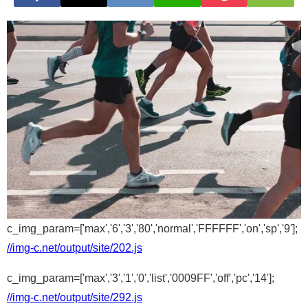
c_img_param=['max','6','3','80','normal','FFFFFF','on','sp','9'];
//img-c.net/output/site/202.js
c_img_param=['max','3','1','0','list','0009FF','off','pc','14'];
//img-c.net/output/site/292.js