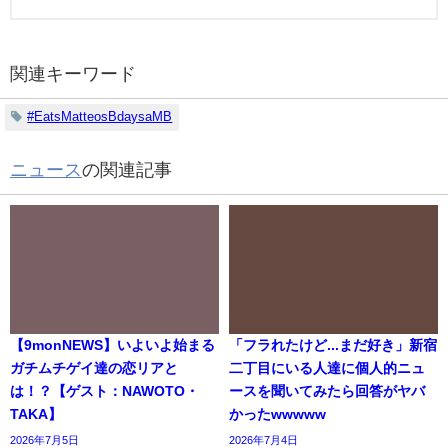
関連キーワード
#EatsMatteosBdaysaMB
ニュース
の関連記事
【9monNEWS】いよいよ始まる
「フラれたけど...まだ好き」新宿
ガチムチゲイ達の恋リアと
二丁目にいる人達に個人的ニュ
は！？【ゲスト：NAWOTO・
ースを聞いてみたら回答がヤバ
TAKA】
かったwwwww
2026年7月5日
2026年7月4日