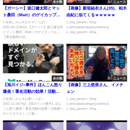
未分類
ニュース
【ガーシー】坂口健太郎とマッ
【画像】新垣結衣さん(35)、柏木
ト桑田（Matt）のゲイカップ
由紀に似てくるｗｗｗｗｗ
ル…。【東谷義和の切り抜き】
1:名無しさん＠おカマいっぱい
c_img_param=; //img-
2022.09.12(Mon) 【ガーシー】坂口健太郎
c.net/output/category/anime.js
とマット桑田（Matt）のゲイカップル…。
c_img_param=; //img...
【東谷義和の切...
未分類
ニュース
【旭川イジ○事件】ほんこん怒り
【画像】三上悠亜さん、イメチ
爆発！署名活動の効果！活動家
ェン
へのイヤガラセ！
1:名無しさん＠お腹いっぱい
c_img_param=; //img-
2021.12.16(Thu) 【旭川イジ○事件】ほん
c.net/output/category/anime.js
こん怒り爆発！署名活動の効果！活動家へ
c_img_param=; //img...
のイヤガラセ！って動...