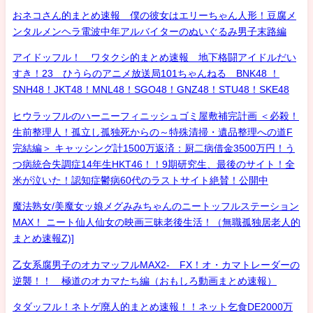
おネコさん的まとめ速報 僕の彼女はエリーちゃん人形！豆腐メ
ンタルメンヘラ電波中年アルバイターのぬいぐるみ男子末路編
アイドッフル！ ワタクシ的まとめ速報 地下格闘アイドルだい
すき！23 ひうらのアニメ放送局101ちゃんねる BNK48 ！
SNH48！JKT48！MNL48！SGO48！GNZ48！STU48！SKE48
ヒウラッフルのハーニーフィニッシュゴミ屋敷補完計画 ＜必殺！
生前整理人！孤立し孤独死からの～特殊清掃・遺品整理への道F
完結編＞ キャッシング計1500万返済：厨二病借金3500万円！う
つ病統合失調症14年生HKT46！！9期研究生、最後のサイト！全
米が泣いた！認知症鬱病60代のラストサイト絶賛！公開中
魔法熟女/美魔女ッ娘メグみみちゃんのニートッフルステーション
MAX！ ニート仙人仙女の映画三昧老後生活！（無職孤独居老人的
まとめ速報Z)]
乙女系腐男子のオカマッフルMAX2- FX！オ・カマトレーダーの
逆襲！！ 極道のオカマたち編（おもしろ動画まとめ速報）
タダッフル！ネトゲ廃人的まとめ速報！！ネット乞食DE2000万