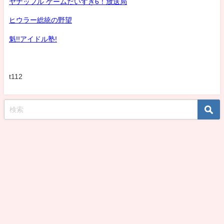
ヤナッフル ゲームだいすき6！放送局
ヒウラー総統の野望
魁!!アイドル塾!
t112