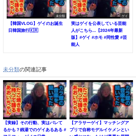
未分類
ゲイ
【韓国VLOG】ゲイのお誕生
実はゲイを公表している芸能
日韓国旅行🇰🇷
人がこちら...【2024年最新
版】#ゲイ #ホモ #同性愛 #芸
能人
未分類
の関連記事
【実録】その行動、実はバレて
【アラサーゲイ】マッチングア
るかも？銭湯でのゲイあるある #
プリで自称モデルイケメンとい