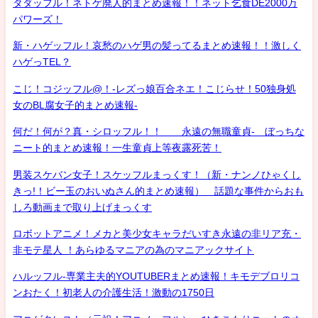
タダッフル！ネトゲ廃人的まとめ速報！！ネット乞食DE2000万
パワーズ！
新・ハゲッフル！哀愁のハゲ男の髪ってるまとめ速報！！激しく
ハゲっTEL？
こじ！コジッフル@！-レズっ娘百合ネエ！こじらせ！50独身処
女のBL腐女子的まとめ速報-
何だ！何が？真・シロッフル！！ 永遠の無職童貞- ぼっちな
ニート的まとめ速報！一生童貞上等夜露死苦！
男装スケバン女子！スケッフルまっくす！（新・ナンノひゃくし
きっ!！ビー玉のおいぬさん的まとめ速報） 話題な事件からおも
しろ動画まで取り上げまっくす
ロボットアニメ！メカと美少女キャラだいすき永遠の非リア充・
非モテ星人 ！あらゆるマニアの為のマニアックサイト
ハルッフル-専業主夫的YOUTUBERまとめ速報！キモデブロリコ
ンおたく！初老人の介護生活！激動の1750日