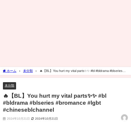
ホーム
未分類
🔥【BL】You hurt my vital parts✨✨ #bl #bldrama #blseries
#bromance #lgbt #chineseblchannel
未分類
🔥【BL】You hurt my vital parts✨✨ #bl
#bldrama #blseries #bromance #lgbt
#chineseblchannel
2024年10月21日
2024年10月21日