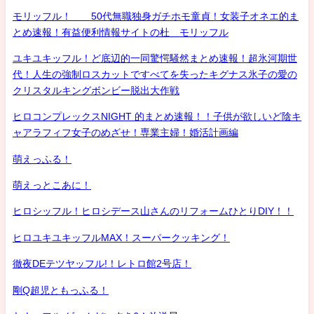
モリッフル！ 50代無職独身ガチホモ童貞！女装子オネエ的ま
とめ速報！有益便利情報サイトの杜 モリッフル
ユキユキッフル！ど底辺的一同驚愕騒然まとめ速報！超氷河期世
代！人生の強制ロスカットですべてを失ったキグナス氷子の愛の
クリスタルキングボンビー脱出大作戦
ヒロコンプレックスNIGHT 的まとめ速報！！子供が欲しいど陰キ
ャアラフィフ女子のめざせ！専業主婦！婚活計画編
萌えっふる！
萌えっとこあに！
ヒロシッフル！ヒロシデース山さんのリフォームひとりDIY！！
ヒロユキユキッフルMAX！スーパークッキング！
徹夜DEテツヤッフル!！レトロ館2号店！
剛Q超児ともっふる！