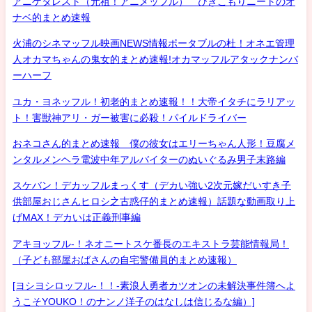
アニゲタレスト（元祖！アニメッフル） ひきこもりニートのオ
ナベ的まとめ速報
火浦のシネマッフル映画NEWS情報ポータブルの杜！オネエ管理
人オカマちゃんの鬼女的まとめ速報!オカマッフルアタックナンバ
ーハーフ
ユカ・ヨネッフル！初老的まとめ速報！！大帝イタチにラリアッ
ト！害獣神アリ・ガー被害に必殺！パイルドライバー
おネコさん的まとめ速報 僕の彼女はエリーちゃん人形！豆腐メ
ンタルメンヘラ電波中年アルバイターのぬいぐるみ男子末路編
スケバン！デカッフルまっくす（デカい強い2次元嫁だいすき子
供部屋おじさんヒロシ之古惑仔的まとめ速報）話題な動画取り上
げMAX！デカいは正義刑事編
アキヨッフル-！ネオニートスケ番長のエキストラ芸能情報局！
（子ども部屋おばさんの自宅警備員的まとめ速報）
[ヨシヨシロッフル-！！-素浪人勇者カツオンの未解決事件簿へよ
うこそYOUKO！のナンノ洋子のはなしは信じるな編）]