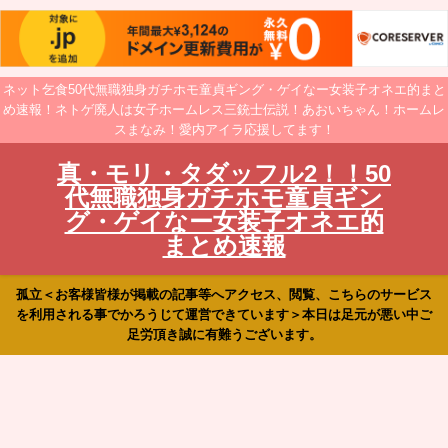
ネット乞食50代無職独身ガチホモ童貞ギング・ゲイなー女装子オネエ的まと
め速報！ネトゲ廃人は女子ホームレス三銃士伝説！あおいちゃん！ホームレ
スまなみ！愛内アイラ応援してます！
真・モリ・タダッフル2！！50
代無職独身ガチホモ童貞ギン
グ・ゲイなー女装子オネエ的
まとめ速報
孤立＜お客様皆様が掲載の記事等へアクセス、閲覧、こちらのサービス
を利用される事でかろうじて運営できています＞本日は足元が悪い中ご
足労頂き誠に有難うございます。