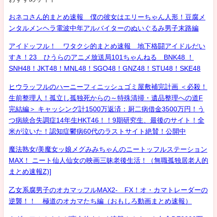
おネコさん的まとめ速報 僕の彼女はエリーちゃん人形！豆腐メ
ンタルメンヘラ電波中年アルバイターのぬいぐるみ男子末路編
アイドッフル！ ワタクシ的まとめ速報 地下格闘アイドルだい
すき！23 ひうらのアニメ放送局101ちゃんねる BNK48 ！
SNH48！JKT48！MNL48！SGO48！GNZ48！STU48！SKE48
ヒウラッフルのハーニーフィニッシュゴミ屋敷補完計画 ＜必殺！
生前整理人！孤立し孤独死からの～特殊清掃・遺品整理への道F
完結編＞ キャッシング計1500万返済：厨二病借金3500万円！う
つ病統合失調症14年生HKT46！！9期研究生、最後のサイト！全
米が泣いた！認知症鬱病60代のラストサイト絶賛！公開中
魔法熟女/美魔女ッ娘メグみみちゃんのニートッフルステーション
MAX！ ニート仙人仙女の映画三昧老後生活！（無職孤独居老人的
まとめ速報Z)]
乙女系腐男子のオカマッフルMAX2- FX！オ・カマトレーダーの
逆襲！！ 極道のオカマたち編（おもしろ動画まとめ速報）