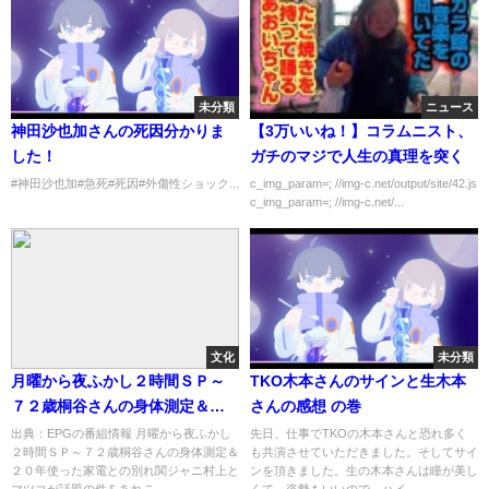
未分類
ニュース
神田沙也加さんの死因分かりま
【3万いいね！】コラムニスト、
した！
ガチのマジで人生の真理を突く
#神田沙也加#急死#死因#外傷性ショック...
c_img_param=; //img-c.net/output/site/42.js
c_img_param=; //img-c.net/...
文化
未分類
月曜から夜ふかし２時間ＳＰ～
TKO木本さんのサインと生木本
７２歳桐谷さんの身体測定＆２
さんの感想 の巻
０年使った家電との別れ[字]…の
出典：EPGの番組情報 月曜から夜ふかし
先日、仕事でTKOの木本さんと恐れ多く
２時間ＳＰ～７２歳桐谷さんの身体測定＆
も共演させていただきました。そしてサイ
番組内容解析まとめ
２０年使った家電との別れ関ジャニ村上と
ンを頂きました。生の木本さんは瞳が美し