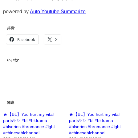
powered by
Auto Youtube Summarize
共有:
Facebook
X
いいね:
関連
🔥【BL】You hurt my vital
🔥【BL】You hurt my vital
parts✨✨ #bl #bldrama
parts✨✨ #bl #bldrama
#blseries #bromance #lgbt
#blseries #bromance #lgbt
#chineseblchannel
#chineseblchannel