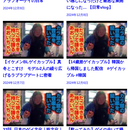
アラフォーゲイの日常
い感じになったけど最悪な展開
になった… 【日常vlog】
2024年12月9日
2024年12月8日
【イケメンBLゲイカップル】真
【14歳差ゲイカップル】韓国か
冬とこすけ モデル2人の繰り広
ら帰国しました配信 #ゲイカッ
げるラブラブデートに密着
プル #韓国
2024年12月7日
2024年12月6日
33話_日本のゲイ文化ㅣ性文化ㅣ
【歌ってみた】ゲイの歩いて帰