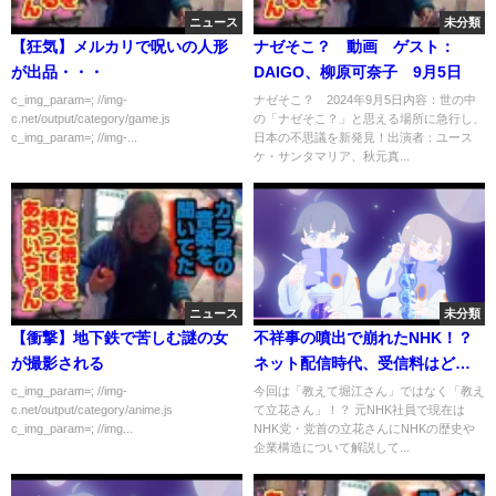
ニュース
未分類
【狂気】メルカリで呪いの人形
ナゼそこ？ 動画 ゲスト：
が出品・・・
DAIGO、柳原可奈子 9月5日
c_img_param=; //img-
ナゼそこ？ 2024年9月5日内容：世の中
c.net/output/category/game.js
の「ナゼそこ？」と思える場所に急行し、
c_img_param=; //img-...
日本の不思議を新発見！出演者：ユース
ケ・サンタマリア、秋元真...
ニュース
未分類
【衝撃】地下鉄で苦しむ謎の女
不祥事の噴出で崩れたNHK！？
が撮影される
ネット配信時代、受信料はどう
なる【NHK企業解説②】
c_img_param=; //img-
今回は「教えて堀江さん」ではなく「教え
c.net/output/category/anime.js
て立花さん」！？ 元NHK社員で現在は
c_img_param=; //img...
NHK党・党首の立花さんにNHKの歴史や
企業構造について解説して...