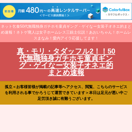
ネット乞食50代無職独身ガチホモ童貞ギング・ゲイなー女装子オネエ的まと
め速報！ネトゲ廃人は女子ホームレス三銃士伝説！あおいちゃん！ホームレ
スまなみ！愛内アイラ応援してます！
真・モリ・タダッフル2！！50
代無職独身ガチホモ童貞ギン
グ・ゲイなー女装子オネエ的
まとめ速報
孤立＜お客様皆様が掲載の記事等へアクセス、閲覧、こちらのサービス
を利用される事でかろうじて運営できています＞本日は足元が悪い中ご
足労頂き誠に有難うございます。