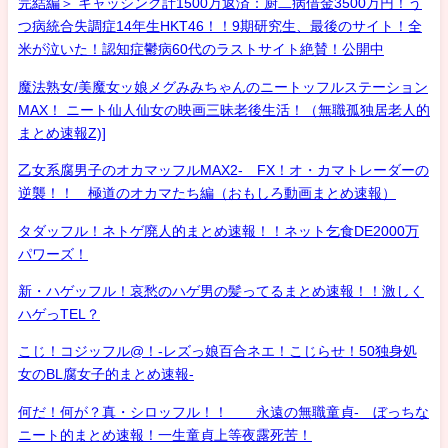
完結編＞ キャッシング計1500万返済：厨二病借金3500万円！う
つ病統合失調症14年生HKT46！！9期研究生、最後のサイト！全
米が泣いた！認知症鬱病60代のラストサイト絶賛！公開中
魔法熟女/美魔女ッ娘メグみみちゃんのニートッフルステーション
MAX！ ニート仙人仙女の映画三昧老後生活！（無職孤独居老人的
まとめ速報Z)]
乙女系腐男子のオカマッフルMAX2- FX！オ・カマトレーダーの
逆襲！！ 極道のオカマたち編（おもしろ動画まとめ速報）
タダッフル！ネトゲ廃人的まとめ速報！！ネット乞食DE2000万
パワーズ！
新・ハゲッフル！哀愁のハゲ男の髪ってるまとめ速報！！激しく
ハゲっTEL？
こじ！コジッフル@！-レズっ娘百合ネエ！こじらせ！50独身処
女のBL腐女子的まとめ速報-
何だ！何が？真・シロッフル！！ 永遠の無職童貞- ぼっちな
ニート的まとめ速報！一生童貞上等夜露死苦！