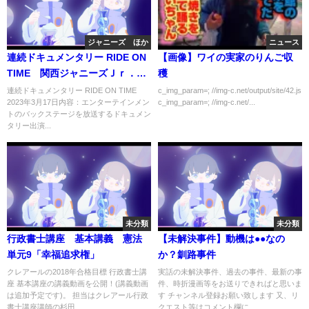
ジャニーズ ほか
ニュース
連続ドキュメンタリー RIDE ON
【画像】ワイの実家のりんご収
TIME 関西ジャニーズＪｒ．に
穫
密着 3月17日
連続ドキュメンタリー RIDE ON TIME
c_img_param=; //img-c.net/output/site/42.js
2023年3月17日内容：エンターテインメン
c_img_param=; //img-c.net/...
トのバックステージを放送するドキュメン
タリー出演...
未分類
未分類
行政書士講座 基本講義 憲法
【未解決事件】動機は●●なの
単元9「幸福追求権」
か？釧路事件
クレアールの2018年合格目標 行政書士講
実話の未解決事件、過去の事件、最新の事
座 基本講座の講義動画を公開！(講義動画
件、時折漫画等をお送りできればと思いま
は追加予定です)。 担当はクレアール行政
す チャンネル登録お願い致します 又、リ
書士講座講師の杉田...
クエスト等はコメント欄に...