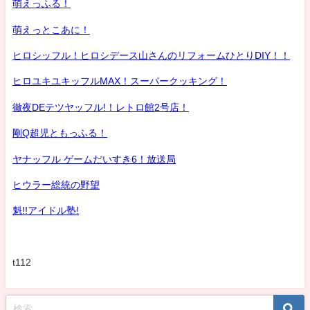
萌えっふる！
萌えっとこあに！
ヒロシッフル！ヒロシデース山さんのリフォームひとりDIY！！
ヒロユキユキッフルMAX！スーパークッキング！
徹夜DEテツヤッフル!！レトロ館2号店！
剛Q超児ともっふる！
ヤナッフル ゲームだいすき6！放送局
ヒウラー総統の野望
魁!!アイドル塾!
t112