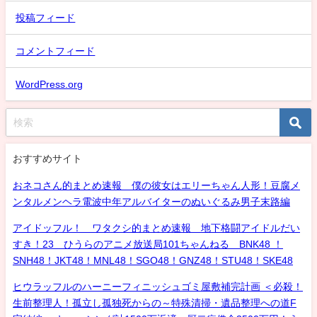
投稿フィード
コメントフィード
WordPress.org
おすすめサイト
おネコさん的まとめ速報 僕の彼女はエリーちゃん人形！豆腐メ
ンタルメンヘラ電波中年アルバイターのぬいぐるみ男子末路編
アイドッフル！ ワタクシ的まとめ速報 地下格闘アイドルだい
すき！23 ひうらのアニメ放送局101ちゃんねる BNK48 ！
SNH48！JKT48！MNL48！SGO48！GNZ48！STU48！SKE48
ヒウラッフルのハーニーフィニッシュゴミ屋敷補完計画 ＜必殺！
生前整理人！孤立し孤独死からの～特殊清掃・遺品整理への道F