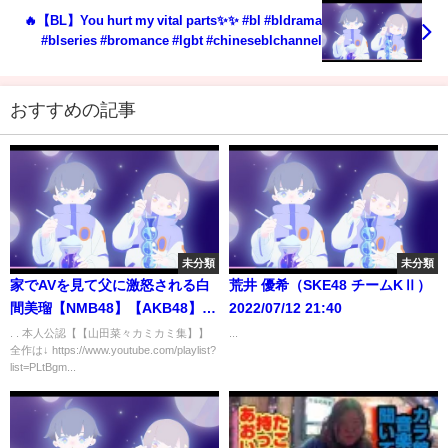
🔥【BL】You hurt my vital parts✨✨ #bl #bldrama
#blseries #bromance #lgbt #chineseblchannel
おすすめの記事
未分類
未分類
家でAVを見て父に激怒される白
荒井 優希（SKE48 チームKⅡ）
間美瑠【NMB48】【AKB48】
2022/07/12 21:40
【東大生】
. . 本人公認【【山田菜々カミカミ集】】
...
全作は↓ https://www.youtube.com/playlist?
list=PLtBgm...