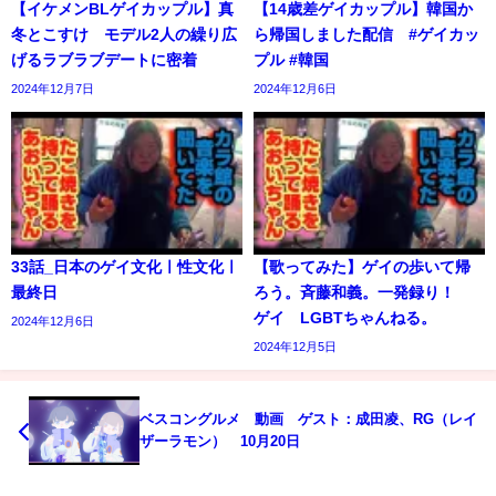
【イケメンBLゲイカップル】真
【14歳差ゲイカップル】韓国か
冬とこすけ モデル2人の繰り広
ら帰国しました配信 #ゲイカッ
げるラブラブデートに密着
プル #韓国
2024年12月7日
2024年12月6日
33話_日本のゲイ文化ㅣ性文化ㅣ
【歌ってみた】ゲイの歩いて帰
最終日
ろう。斉藤和義。一発録り！
ゲイ LGBTちゃんねる。
2024年12月6日
2024年12月5日
ベスコングルメ 動画 ゲスト：成田凌、RG（レイ
ザーラモン） 10月20日