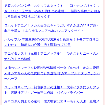
男装スケバン女子！スケッフルまっくす！（新・ナンノひゃくし
きっ!！ビー玉のおいぬさん的まとめ速報） 話題な事件からおも
しろ動画まで取り上げまっくす
ロボットアニメ！メカと美少女キャラだいすき永遠の非リア充・
非モテ星人 ！あらゆるマニアの為のマニアックサイト
ハルッフル-専業主夫的YOUTUBERまとめ速報！キモデブロリコ
ンおたく！初老人の介護生活！激動の1750日
アニゲタレスト（元祖！アニメッフル） ひきこもりニートのオ
ナベ的まとめ速報
火浦のシネマッフル映画NEWS情報ポータブルの杜！オネエ管理
人オカマちゃんの鬼女的まとめ速報!オカマッフルアタックナンバ
ーハーフ
ユカ・ヨネッフル！初老的まとめ速報！！大帝イタチにラリアッ
ト！害獣神アリ・ガー被害に必殺！パイルドライバー
おネコさん的まとめ速報 僕の彼女はエリーちゃん人形！豆腐メ