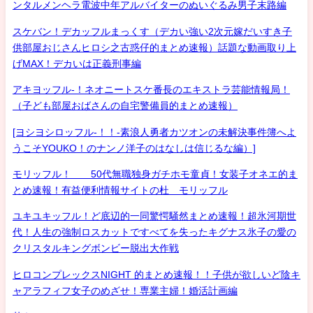
ンタルメンヘラ電波中年アルバイターのぬいぐるみ男子末路編
スケバン！デカッフルまっくす（デカい強い2次元嫁だいすき子
供部屋おじさんヒロシ之古惑仔的まとめ速報）話題な動画取り上
げMAX！デカいは正義刑事編
アキヨッフル-！ネオニートスケ番長のエキストラ芸能情報局！
（子ども部屋おばさんの自宅警備員的まとめ速報）
[ヨシヨシロッフル-！！-素浪人勇者カツオンの未解決事件簿へよ
うこそYOUKO！のナンノ洋子のはなしは信じるな編）]
モリッフル！ 50代無職独身ガチホモ童貞！女装子オネエ的ま
とめ速報！有益便利情報サイトの杜 モリッフル
ユキユキッフル！ど底辺的一同驚愕騒然まとめ速報！超氷河期世
代！人生の強制ロスカットですべてを失ったキグナス氷子の愛の
クリスタルキングボンビー脱出大作戦
ヒロコンプレックスNIGHT 的まとめ速報！！子供が欲しいど陰キ
ャアラフィフ女子のめざせ！専業主婦！婚活計画編