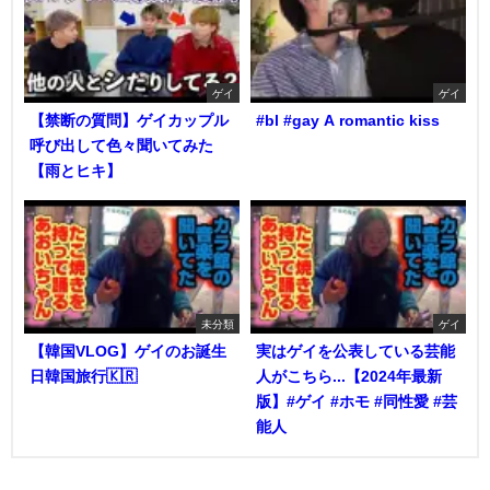
ゲイ
ゲイ
【禁断の質問】ゲイカップル
#bl #gay A romantic kiss
呼び出して色々聞いてみた
【雨とヒキ】
未分類
ゲイ
【韓国VLOG】ゲイのお誕生
実はゲイを公表している芸能
日韓国旅行🇰🇷
人がこちら...【2024年最新
版】#ゲイ #ホモ #同性愛 #芸
能人