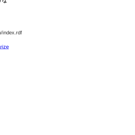
うな
/index.rdf
rize