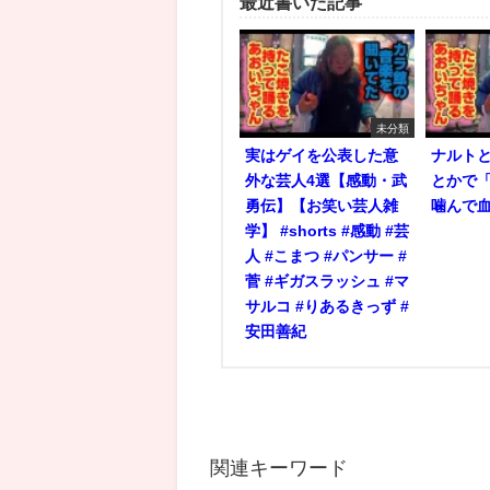
最近書いた記事
未分類
実はゲイを公表した意
ナルト
外な芸人4選【感動・武
とかで
勇伝】【お笑い芸人雑
噛んで
学】 #shorts #感動 #芸
人 #こまつ #パンサー #
菅 #ギガスラッシュ #マ
サルコ #りあるきっず #
安田善紀
関連キーワード