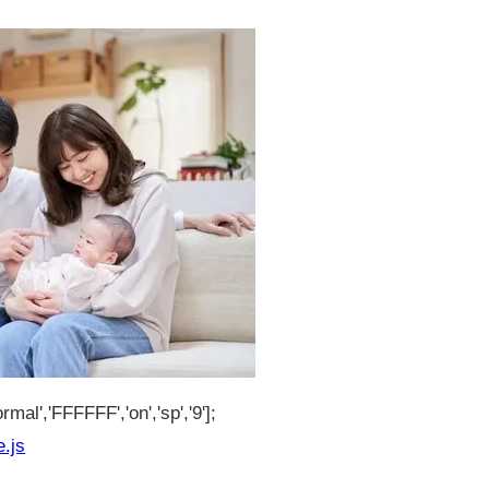
rmal','FFFFFF','on','sp','9'];
e.js