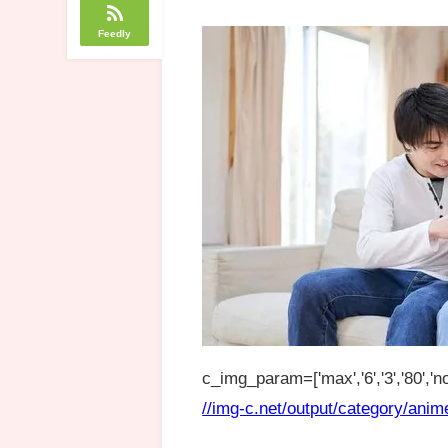
Feedly
c_img_param=['max','6','3','80','no
//img-c.net/output/category/anim