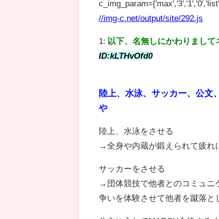
c_img_param=['max','3','1','0','list',
//img-c.net/output/site/292.js
1:
以下、名無しにかわりまして
ID:kLTHvOfd0
陸上、水泳、サッカー、公文
や
陸上、水泳をさせる
→全身や内蔵が鍛えられて疲れ
サッカーをさせる
→団体競技で他者とのコミュニ
争いを体験させて他者を蹴落と