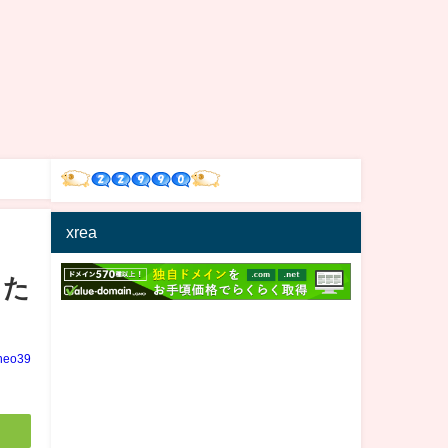
xrea
った
neo39