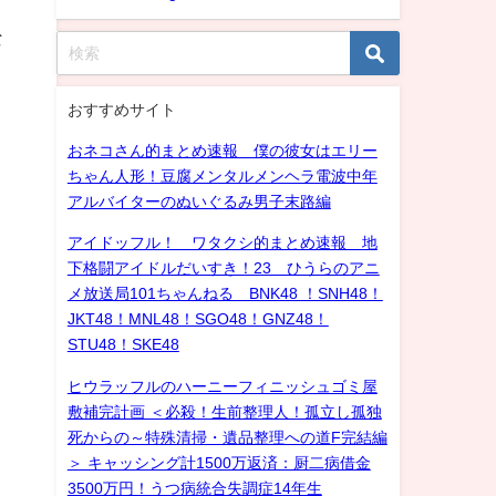
な
おすすめサイト
おネコさん的まとめ速報 僕の彼女はエリー
ちゃん人形！豆腐メンタルメンヘラ電波中年
アルバイターのぬいぐるみ男子末路編
アイドッフル！ ワタクシ的まとめ速報 地
下格闘アイドルだいすき！23 ひうらのアニ
メ放送局101ちゃんねる BNK48 ！SNH48！
JKT48！MNL48！SGO48！GNZ48！
STU48！SKE48
ヒウラッフルのハーニーフィニッシュゴミ屋
敷補完計画 ＜必殺！生前整理人！孤立し孤独
死からの～特殊清掃・遺品整理への道F完結編
＞ キャッシング計1500万返済：厨二病借金
3500万円！うつ病統合失調症14年生