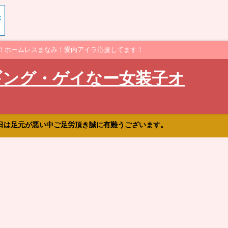
！ホームレスまなみ！愛内アイラ応援してます！
ギング・ゲイなー女装子オ
日は足元が悪い中ご足労頂き誠に有難うございます。