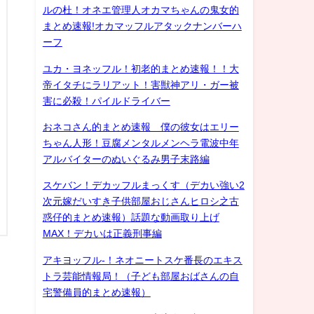
ルの杜！オネエ管理人オカマちゃんの鬼女的
まとめ速報!オカマッフルアタックナンバーハ
ーフ
ユカ・ヨネッフル！初老的まとめ速報！！大
帝イタチにラリアット！害獣神アリ・ガー被
害に必殺！パイルドライバー
おネコさん的まとめ速報 僕の彼女はエリー
ちゃん人形！豆腐メンタルメンヘラ電波中年
アルバイターのぬいぐるみ男子末路編
スケバン！デカッフルまっくす（デカい強い2
次元嫁だいすき子供部屋おじさんヒロシ之古
惑仔的まとめ速報）話題な動画取り上げ
MAX！デカいは正義刑事編
アキヨッフル-！ネオニートスケ番長のエキス
トラ芸能情報局！（子ども部屋おばさんの自
宅警備員的まとめ速報）