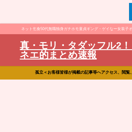
ネット乞食50代無職独身ガチホモ童貞ギング・ゲイなー女装子
真・モリ・タダッフル2！
ネエ的まとめ速報
孤立＜お客様皆様が掲載の記事等へアクセス、閲覧