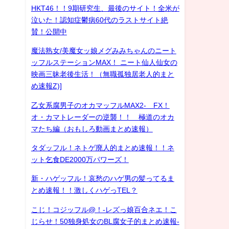
HKT46！！9期研究生、最後のサイト！全米が
泣いた！認知症鬱病60代のラストサイト絶
賛！公開中
魔法熟女/美魔女ッ娘メグみみちゃんのニート
ッフルステーションMAX！ ニート仙人仙女の
映画三昧老後生活！（無職孤独居老人的まと
め速報Z)]
乙女系腐男子のオカマッフルMAX2- FX！
オ・カマトレーダーの逆襲！！ 極道のオカ
マたち編（おもしろ動画まとめ速報）
タダッフル！ネトゲ廃人的まとめ速報！！ネ
ット乞食DE2000万パワーズ！
新・ハゲッフル！哀愁のハゲ男の髪ってるま
とめ速報！！激しくハゲっTEL？
こじ！コジッフル@！-レズっ娘百合ネエ！こ
じらせ！50独身処女のBL腐女子的まとめ速報-