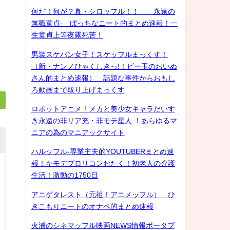
何だ！何が？真・シロッフル！！ 永遠の
無職童貞- ぼっちなニート的まとめ速報！一
生童貞上等夜露死苦！
男装スケバン女子！スケッフルまっくす！
（新・ナンノひゃくしきっ!！ビー玉のおいぬ
さん的まとめ速報） 話題な事件からおもし
ろ動画まで取り上げまっくす
ロボットアニメ！メカと美少女キャラだいす
き永遠の非リア充・非モテ星人 ！あらゆるマ
ニアの為のマニアックサイト
ハルッフル-専業主夫的YOUTUBERまとめ速
報！キモデブロリコンおたく！初老人の介護
生活！激動の1750日
アニゲタレスト（元祖！アニメッフル） ひ
きこもりニートのオナベ的まとめ速報
火浦のシネマッフル映画NEWS情報ポータブ