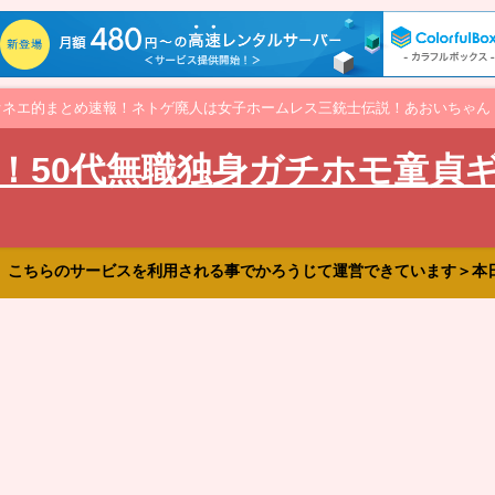
オネエ的まとめ速報！ネトゲ廃人は女子ホームレス三銃士伝説！あおいちゃん
！50代無職独身ガチホモ童貞
、こちらのサービスを利用される事でかろうじて運営できています＞本