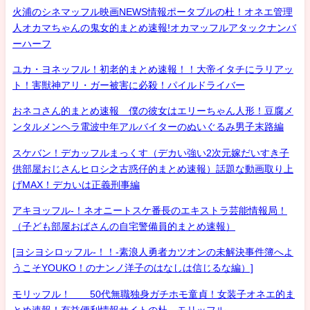
火浦のシネマッフル映画NEWS情報ポータブルの杜！オネエ管理
人オカマちゃんの鬼女的まとめ速報!オカマッフルアタックナンバ
ーハーフ
ユカ・ヨネッフル！初老的まとめ速報！！大帝イタチにラリアッ
ト！害獣神アリ・ガー被害に必殺！パイルドライバー
おネコさん的まとめ速報 僕の彼女はエリーちゃん人形！豆腐メ
ンタルメンヘラ電波中年アルバイターのぬいぐるみ男子末路編
スケバン！デカッフルまっくす（デカい強い2次元嫁だいすき子
供部屋おじさんヒロシ之古惑仔的まとめ速報）話題な動画取り上
げMAX！デカいは正義刑事編
アキヨッフル-！ネオニートスケ番長のエキストラ芸能情報局！
（子ども部屋おばさんの自宅警備員的まとめ速報）
[ヨシヨシロッフル-！！-素浪人勇者カツオンの未解決事件簿へよ
うこそYOUKO！のナンノ洋子のはなしは信じるな編）]
モリッフル！ 50代無職独身ガチホモ童貞！女装子オネエ的ま
とめ速報！有益便利情報サイトの杜 モリッフル