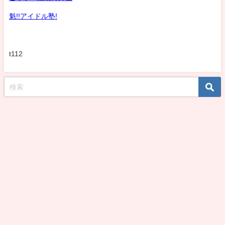
魁!!アイドル塾!
t112
koshirohiroko39jp All Rights Reserved.