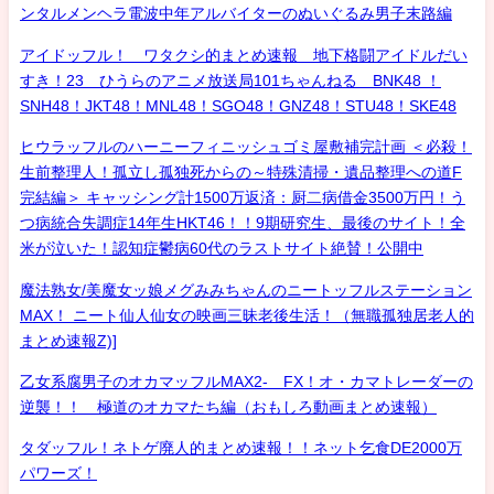
ンタルメンヘラ電波中年アルバイターのぬいぐるみ男子末路編
アイドッフル！ ワタクシ的まとめ速報 地下格闘アイドルだい
すき！23 ひうらのアニメ放送局101ちゃんねる BNK48 ！
SNH48！JKT48！MNL48！SGO48！GNZ48！STU48！SKE48
ヒウラッフルのハーニーフィニッシュゴミ屋敷補完計画 ＜必殺！
生前整理人！孤立し孤独死からの～特殊清掃・遺品整理への道F
完結編＞ キャッシング計1500万返済：厨二病借金3500万円！う
つ病統合失調症14年生HKT46！！9期研究生、最後のサイト！全
米が泣いた！認知症鬱病60代のラストサイト絶賛！公開中
魔法熟女/美魔女ッ娘メグみみちゃんのニートッフルステーション
MAX！ ニート仙人仙女の映画三昧老後生活！（無職孤独居老人的
まとめ速報Z)]
乙女系腐男子のオカマッフルMAX2- FX！オ・カマトレーダーの
逆襲！！ 極道のオカマたち編（おもしろ動画まとめ速報）
タダッフル！ネトゲ廃人的まとめ速報！！ネット乞食DE2000万
パワーズ！