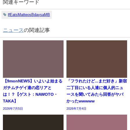
関連キーワード
#EatsMatteosBdaysaMB
ニュース
の関連記事
【9monNEWS】いよいよ始まる
「フラれたけど...まだ好き」新宿
ガチムチゲイ達の恋リアと
二丁目にいる人達に個人的ニュ
は！？【ゲスト：NAWOTO・
ースを聞いてみたら回答がヤバ
TAKA】
かったwwwww
2026年7月5日
2026年7月4日