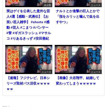
未分類
ニュース
実はゲイを公表した意外な芸
ナルトとか進撃の巨人とかで
人4選【感動・武勇伝】【お
「指をカリッと噛んで血を出
笑い芸人雑学】 #shorts #感
すやつ」
動 #芸人 #こまつ #パンサー
#菅 #ギガスラッシュ #マサル
コ #りあるきっず #安田善紀
ニュース
ニュース
【速報】フジテレビ、日本シ
【画像】大谷翔平、結婚して
リーズ取材パス没収ｗｗｗｗ
変わってしまうｗｗｗｗｗ
ｗｗ