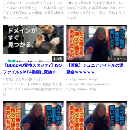
が挑戦 4月30日
ない特権も…｜政治部・相沢祐
リア突WEST 2023年4月30日内容：ジャ
. ◆内容 7月10日に行われた参院選。NHK
ニーズWESTが記者となって日本全国に存
党から立候補した暴露系YouTuber・ガー
樹記者
在する理解不能な人や場所に突撃取材出演
シー氏が初当選した。 過去に詐欺トラブ
者：ジャニーズW...
ルを起こし、...
未分類
ニュース
【BD&DVD変換スタジオ7】ISO
【画像】ジュニアアイドルの運
ファイルをMP4動画に変換する
動会ｗｗｗｗｗ
方法 #1 ISO ファイルの取り込み
1:名無しさん＠お腹いっぱい
c_img_param=; //img-
2021.12.11(Sat) 【BD&DVD変換スタジオ
c.net/output/category/anime.js
方
7】ISO ファイルをMP4動画に変換する方
c_img_param=; //img...
法...