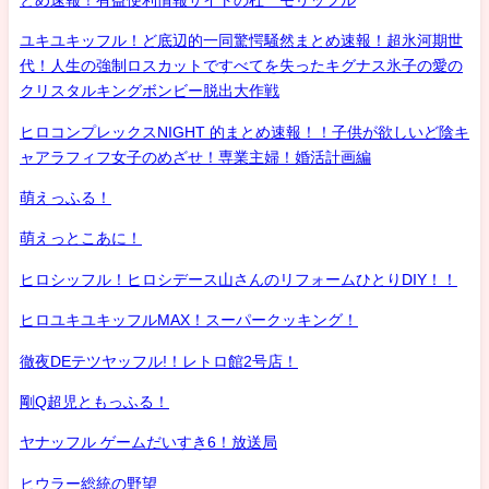
ユキユキッフル！ど底辺的一同驚愕騒然まとめ速報！超氷河期世
代！人生の強制ロスカットですべてを失ったキグナス氷子の愛の
クリスタルキングボンビー脱出大作戦
ヒロコンプレックスNIGHT 的まとめ速報！！子供が欲しいど陰キ
ャアラフィフ女子のめざせ！専業主婦！婚活計画編
萌えっふる！
萌えっとこあに！
ヒロシッフル！ヒロシデース山さんのリフォームひとりDIY！！
ヒロユキユキッフルMAX！スーパークッキング！
徹夜DEテツヤッフル!！レトロ館2号店！
剛Q超児ともっふる！
ヤナッフル ゲームだいすき6！放送局
ヒウラー総統の野望