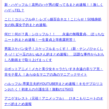
新・ハゲッフル！哀愁のハゲ男の髪ってるまとめ速報！！激しく
ハゲっTEL？
こじ！コジッフル@！-レズっ娘百合ネエ！こじらせ！50独身処
女のBL腐女子的まとめ速報-
何だ！何が？真・シロッフル！！ 永遠の無職童貞- ぼっちな
ニート的まとめ速報！一生童貞上等夜露死苦！
男装スケバン女子！スケッフルまっくす！（新・ナンノひゃくし
きっ!！ビー玉のおいぬさん的まとめ速報） 話題な事件からおも
しろ動画まで取り上げまっくす
ロボットアニメ！メカと美少女キャラだいすき永遠の非リア充・
非モテ星人 ！あらゆるマニアの為のマニアックサイト
ハルッフル-専業主夫的YOUTUBERまとめ速報！キモデブロリコ
ンおたく！初老人の介護生活！激動の1750日
アニゲタレスト（元祖！アニメッフル） ひきこもりニートのオ
ナベ的まとめ速報