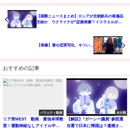
【国際ニュースまとめ】ロシアが北朝鮮兵の装備品
支給か ウクライナが“証拠画像”/ イスラエルがガ
ザ北部の住宅街を爆撃など
【画像】着せ恋実写化、キツい…
おすすめの記事
バラエティ動画
未分類
リア突WEST 動画 最強卓球教
【解説】"ガーシー議員"参院選
室！運動神経なしアイドル中間
当選で日本に帰国は？逮捕され