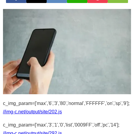
c_img_param=['max','6','3','80','normal','FFFFFF','on','sp','9'];
//img-c.net/output/site/202.js
c_img_param=['max','3','1','0','list','0009FF','off','pc','14'];
//img-c.net/output/site/292.js