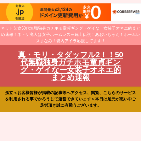
ネット乞食50代無職独身ガチホモ童貞ギング・ゲイなー女装子オネエ的まと
め速報！ネトゲ廃人は女子ホームレス三銃士伝説！あおいちゃん！ホームレ
スまなみ！愛内アイラ応援してます！
真・モリ・タダッフル2！！50
代無職独身ガチホモ童貞ギン
グ・ゲイなー女装子オネエ的
まとめ速報
孤立＜お客様皆様が掲載の記事等へアクセス、閲覧、こちらのサービス
を利用される事でかろうじて運営できています＞本日は足元が悪い中ご
足労頂き誠に有難うございます。