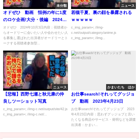
未分類
ニュース
オドぜひ 動画 恒例の年に1度
若槻千夏、裏の顔を暴露される
のロケ企画!大分・後編 2024年
ｗｗｗｗｗ
10月3日
オドぜひ 2024年10月3日内容：視聴者か
c_img_param=; //img-
らオードリーに会いたい人や会わせたい人
c.net/output/category/anime.js
を募集し選ばれた出演者がオードリーとト
c_img_param=; //img...
ークする視聴者参加型...
ニュース
かまいたち ほか
【悲報】西野七瀬と秋元康の仲
お仕事search!それってグッジョ
良しツーショット写真
ブ 動画 2023年4月23日
c_img_param=; //img-c.net/output/site/42.js
お仕事search!それってグッジョブ 2023
c_img_param=; //img-c.net/...
年4月23日内容：思わずグッジョブと言い
たくなる商品やサービス・発明などを調査
出演者：かまい...