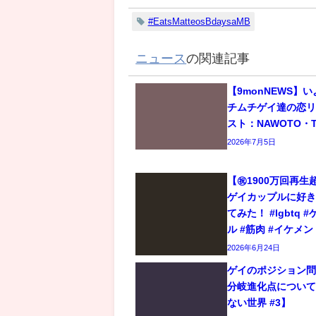
#EatsMatteosBdaysaMB
ニュース
の関連記事
【9monNEWS】
チムチゲイ達の恋
スト：NAWOTO・T
2026年7月5日
【㊗️1900万回再
ゲイカップルに好
てみた！ #lgbtq 
ル #筋肉 #イケメン
2026年6月24日
ゲイのポジション
分岐進化点につい
ない世界 #3】