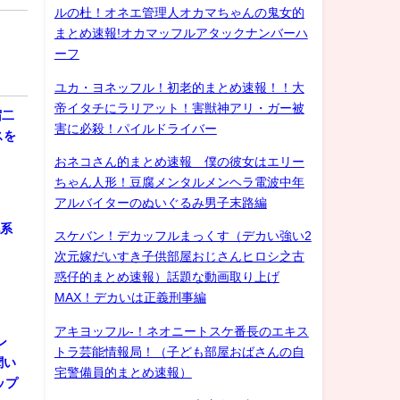
ルの杜！オネエ管理人オカマちゃんの鬼女的
まとめ速報!オカマッフルアタックナンバーハ
ーフ
ユカ・ヨネッフル！初老的まとめ速報！！大
帝イタチにラリアット！害獣神アリ・ガー被
宿二
害に必殺！パイルドライバー
スを
おネコさん的まとめ速報 僕の彼女はエリー
ちゃん人形！豆腐メンタルメンヘラ電波中年
アルバイターのぬいぐるみ男子末路編
化系
スケバン！デカッフルまっくす（デカい強い2
次元嫁だいすき子供部屋おじさんヒロシ之古
惑仔的まとめ速報）話題な動画取り上げ
MAX！デカいは正義刑事編
アキヨッフル-！ネオニートスケ番長のエキス
ン
トラ芸能情報局！（子ども部屋おばさんの自
聞い
宅警備員的まとめ速報）
ップ