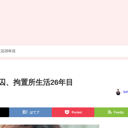
活26年目
囚、拘置所生活26年目
su
はてブ
Pocket
Feedly