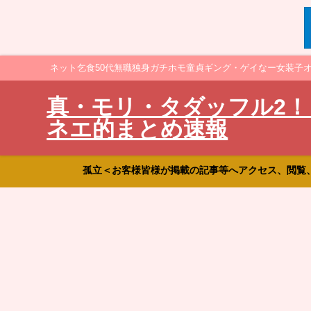
ネット乞食50代無職独身ガチホモ童貞ギング・ゲイなー女装子
真・モリ・タダッフル2！
ネエ的まとめ速報
孤立＜お客様皆様が掲載の記事等へアクセス、閲覧