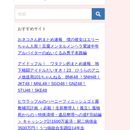
おすすめサイト
おネコさん的まとめ速報 僕の彼女はエリー
ちゃん人形！豆腐メンタルメンヘラ電波中年
アルバイターのぬいぐるみ男子末路編
アイドッフル！ ワタクシ的まとめ速報 地
下格闘アイドルだいすき！23 ひうらのアニ
メ放送局101ちゃんねる BNK48 ！SNH48！
JKT48！MNL48！SGO48！GNZ48！
STU48！SKE48
ヒウラッフルのハーニーフィニッシュゴミ屋
敷補完計画 ＜必殺！生前整理人！孤立し孤独
死からの～特殊清掃・遺品整理への道F完結編
＞ キャッシング計1500万返済：厨二病借金
3500万円！うつ病統合失調症14年生