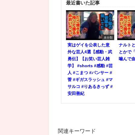
最近書いた記事
未分類
実はゲイを公表した意
ナルト
外な芸人4選【感動・武
とかで
勇伝】【お笑い芸人雑
噛んで
学】 #shorts #感動 #芸
人 #こまつ #パンサー #
菅 #ギガスラッシュ #マ
サルコ #りあるきっず #
安田善紀
関連キーワード