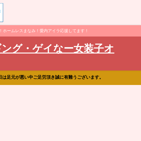
！ホームレスまなみ！愛内アイラ応援してます！
ギング・ゲイなー女装子オ
日は足元が悪い中ご足労頂き誠に有難うございます。