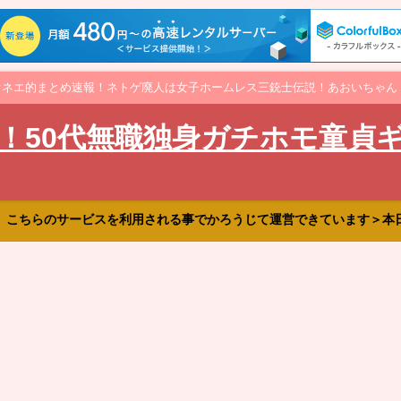
オネエ的まとめ速報！ネトゲ廃人は女子ホームレス三銃士伝説！あおいちゃん
！50代無職独身ガチホモ童貞
、こちらのサービスを利用される事でかろうじて運営できています＞本