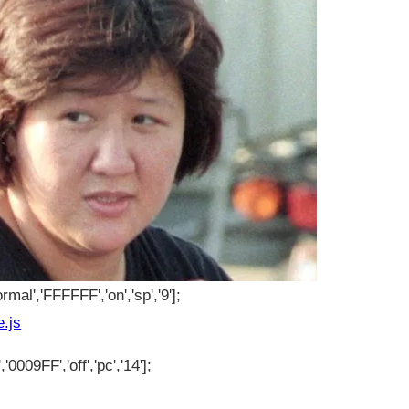
rmal','FFFFFF','on','sp','9'];
e.js
'0009FF','off','pc','14'];