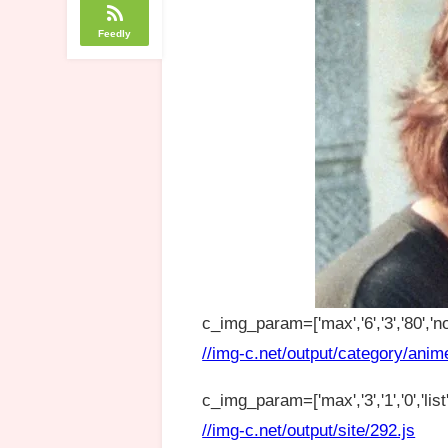
Feedly
c_img_param=['max','6','3','80','no
//img-c.net/output/category/anim
c_img_param=['max','3','1','0','list',
//img-c.net/output/site/292.js