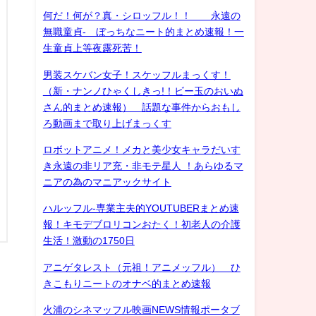
何だ！何が？真・シロッフル！！ 永遠の
無職童貞- ぼっちなニート的まとめ速報！一
生童貞上等夜露死苦！
男装スケバン女子！スケッフルまっくす！
（新・ナンノひゃくしきっ!！ビー玉のおいぬ
さん的まとめ速報） 話題な事件からおもし
ろ動画まで取り上げまっくす
ロボットアニメ！メカと美少女キャラだいす
き永遠の非リア充・非モテ星人 ！あらゆるマ
ニアの為のマニアックサイト
ハルッフル-専業主夫的YOUTUBERまとめ速
報！キモデブロリコンおたく！初老人の介護
生活！激動の1750日
アニゲタレスト（元祖！アニメッフル） ひ
きこもりニートのオナベ的まとめ速報
火浦のシネマッフル映画NEWS情報ポータブ