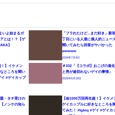
いよいよ始まるガ
「フラれたけど...まだ好き」新
リアとは！？【ゲ
丁目にいる人達に個人的ニュー
AKA】
聞いてみたら回答がヤバかった
wwwww
2026年7月4日
生超！】イケメン
＃332「【コラボ】おこげの進
きなところを聞い
と男が途切れないゲイの事情」
#ゲイ #ゲイカップ
2026年6月18日
問題・タチ受けの
【㊗️1000万回再生超！】イケメ
て【ノンケの知ら
ゲイカップルに好きなところを
てみた！ #lgbtq #ゲイ #ゲイカ