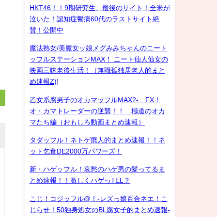
HKT46！！9期研究生、最後のサイト！全米が
泣いた！認知症鬱病60代のラストサイト絶
賛！公開中
魔法熟女/美魔女ッ娘メグみみちゃんのニート
ッフルステーションMAX！ ニート仙人仙女の
映画三昧老後生活！（無職孤独居老人的まと
め速報Z)]
乙女系腐男子のオカマッフルMAX2- FX！
オ・カマトレーダーの逆襲！！ 極道のオカ
マたち編（おもしろ動画まとめ速報）
タダッフル！ネトゲ廃人的まとめ速報！！ネ
ット乞食DE2000万パワーズ！
新・ハゲッフル！哀愁のハゲ男の髪ってるま
とめ速報！！激しくハゲっTEL？
こじ！コジッフル@！-レズっ娘百合ネエ！こ
じらせ！50独身処女のBL腐女子的まとめ速報-