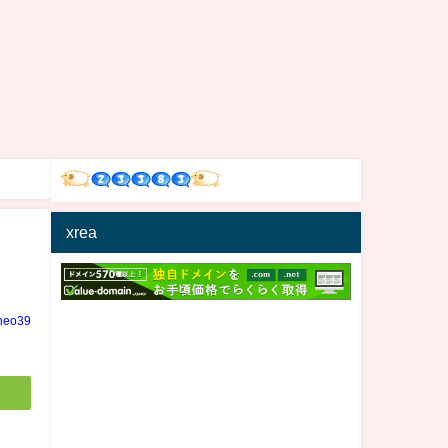
xrea
neo39