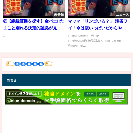
未分類
ニュース
②【絶縁証拠を探す】金バエ!!た
マッマ「リンゴいる？」 帰省ワ
まこと別れる決定的証拠が見つ
イ「今は腹いっぱいだからやめ
かる!!
とくｗ」 マッマ(無言でりんごを
...
c_img_param=; //img-
c.net/output/site/202.js c_img_param=;
切り始める)
//img-c.net...
xrea