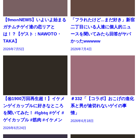
【9monNEWS】いよいよ始まる
「フラれたけど...まだ好き」新宿
ガチムチゲイ達の恋リアと
二丁目にいる人達に個人的ニュ
は！？【ゲスト：NAWOTO・
ースを聞いてみたら回答がヤバ
TAKA】
かったwwwww
2026年7月5日
2026年7月4日
【㊗️1900万回再生超！】イケメ
＃332「【コラボ】おこげの進化
ンゲイカップルに好きなところ
系と男が途切れないゲイの事
を聞いてみた！ #lgbtq #ゲイ #
情」
ゲイカップル #筋肉 #イケメン
2026年6月18日
2026年6月24日