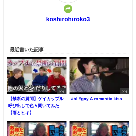
koshirohiroko3
最近書いた記事
ゲイ
ゲイ
【禁断の質問】ゲイカップル
#bl #gay A romantic kiss
呼び出して色々聞いてみた
【雨とヒキ】