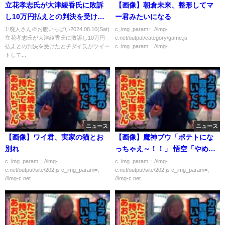
立花孝志氏が大津綾香氏に敗訴
【画像】朝倉未来、整形してマ
し10万円払えとの判決を受けた
ー君みたいになる
とチダイ氏がツイートしていた
1:廃人さん＠お腹いっぱい2024.08.10(Sat)
c_img_param=; //img-
立花孝志氏が大津綾香氏に敗訴し10万円
c.net/output/category/game.js
ことについて
払えとの判決を受けたとチダイ氏がツイー
c_img_param=; //img-...
トして...
ニュース
ニュース
【画像】ワイ君、実家の猫とお
【画像】魔神ブウ「ポテトにな
別れ
っちゃえ～！！」 悟空「やめろ
ーーーーーーーーー！！！」
c_img_param=; //img-
c_img_param=; //img-
c.net/output/site/202.js c_img_param=;
c.net/output/site/202.js c_img_param=;
//img-c.net...
//img-c.net...