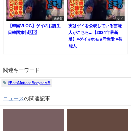
未分類
ゲイ
【韓国VLOG】ゲイのお誕生
実はゲイを公表している芸能
日韓国旅行🇰🇷
人がこちら...【2024年最新
版】#ゲイ #ホモ #同性愛 #芸
能人
関連キーワード
#EatsMatteosBdaysaMB
ニュース
の関連記事