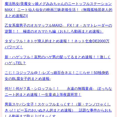
魔法熟女/美魔女ッ娘メグみみちゃんのニートッフルステーション
MAX！ ニート仙人仙女の映画三昧老後生活！（無職孤独居老人的
まとめ速報Z)]
乙女系腐男子のオカマッフルMAX2- FX！オ・カマトレーダーの
逆襲！！ 極道のオカマたち編（おもしろ動画まとめ速報）
タダッフル！ネトゲ廃人的まとめ速報！！ネット乞食DE2000万
パワーズ！
新・ハゲッフル！哀愁のハゲ男の髪ってるまとめ速報！！激しく
ハゲっTEL？
こじ！コジッフル@！-レズっ娘百合ネエ！こじらせ！50独身処
女のBL腐女子的まとめ速報-
何だ！何が？真・シロッフル！！ 永遠の無職童貞- ぼっちな
ニート的まとめ速報！一生童貞上等夜露死苦！
男装スケバン女子！スケッフルまっくす！（新・ナンノひゃくし
きっ!！ビー玉のおいぬさん的まとめ速報） 話題な事件からおも
しろ動画まで取り上げまっくす