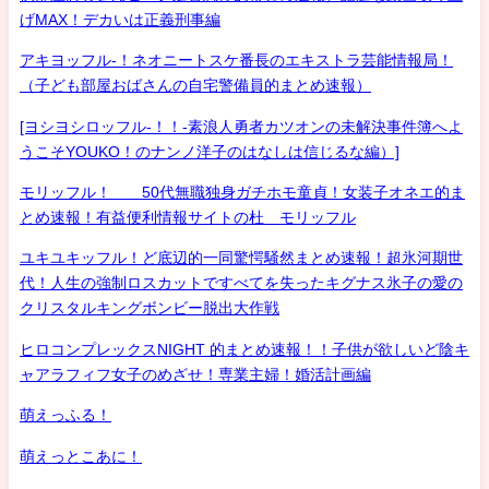
げMAX！デカいは正義刑事編
アキヨッフル-！ネオニートスケ番長のエキストラ芸能情報局！
（子ども部屋おばさんの自宅警備員的まとめ速報）
[ヨシヨシロッフル-！！-素浪人勇者カツオンの未解決事件簿へよ
うこそYOUKO！のナンノ洋子のはなしは信じるな編）]
モリッフル！ 50代無職独身ガチホモ童貞！女装子オネエ的ま
とめ速報！有益便利情報サイトの杜 モリッフル
ユキユキッフル！ど底辺的一同驚愕騒然まとめ速報！超氷河期世
代！人生の強制ロスカットですべてを失ったキグナス氷子の愛の
クリスタルキングボンビー脱出大作戦
ヒロコンプレックスNIGHT 的まとめ速報！！子供が欲しいど陰キ
ャアラフィフ女子のめざせ！専業主婦！婚活計画編
萌えっふる！
萌えっとこあに！