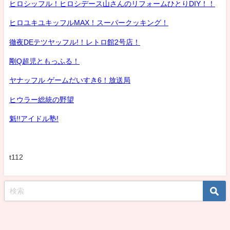
ヒロシッフル！ヒロシデース山さんのリフォームひとりDIY！！
ヒロユキユキッフルMAX！スーパークッキング！
徹夜DEテツヤッフル!！レトロ館2号店！
剛Q超児ともっふる！
ヤナッフル ゲームだいすき6！放送局
ヒウラー総統の野望
魁!!アイドル塾!
t112