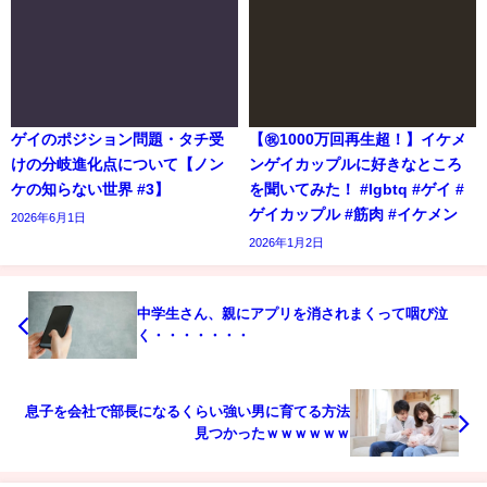
ゲイのポジション問題・タチ受
【㊗️1000万回再生超！】イケメ
けの分岐進化点について【ノン
ンゲイカップルに好きなところ
ケの知らない世界 #3】
を聞いてみた！ #lgbtq #ゲイ #
ゲイカップル #筋肉 #イケメン
2026年6月1日
2026年1月2日
中学生さん、親にアプリを消されまくって咽び泣
く・・・・・・・
息子を会社で部長になるくらい強い男に育てる方法
見つかったｗｗｗｗｗｗ