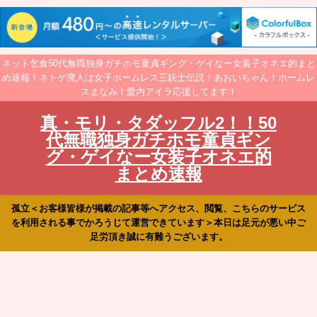
ネット乞食50代無職独身ガチホモ童貞ギング・ゲイなー女装子オネエ的まと
め速報！ネトゲ廃人は女子ホームレス三銃士伝説！あおいちゃん！ホームレ
スまなみ！愛内アイラ応援してます！
真・モリ・タダッフル2！！50
代無職独身ガチホモ童貞ギン
グ・ゲイなー女装子オネエ的
まとめ速報
孤立＜お客様皆様が掲載の記事等へアクセス、閲覧、こちらのサービス
を利用される事でかろうじて運営できています＞本日は足元が悪い中ご
足労頂き誠に有難うございます。