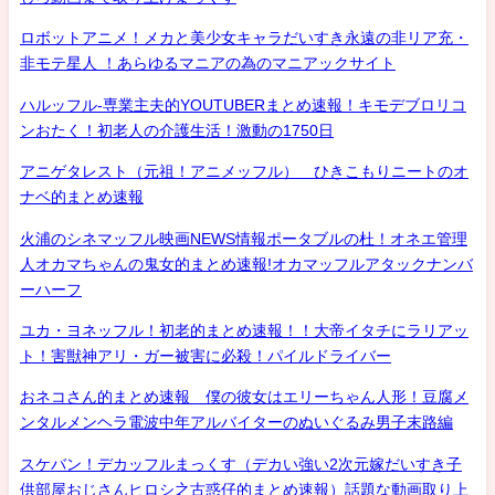
ロボットアニメ！メカと美少女キャラだいすき永遠の非リア充・
非モテ星人 ！あらゆるマニアの為のマニアックサイト
ハルッフル-専業主夫的YOUTUBERまとめ速報！キモデブロリコ
ンおたく！初老人の介護生活！激動の1750日
アニゲタレスト（元祖！アニメッフル） ひきこもりニートのオ
ナベ的まとめ速報
火浦のシネマッフル映画NEWS情報ポータブルの杜！オネエ管理
人オカマちゃんの鬼女的まとめ速報!オカマッフルアタックナンバ
ーハーフ
ユカ・ヨネッフル！初老的まとめ速報！！大帝イタチにラリアッ
ト！害獣神アリ・ガー被害に必殺！パイルドライバー
おネコさん的まとめ速報 僕の彼女はエリーちゃん人形！豆腐メ
ンタルメンヘラ電波中年アルバイターのぬいぐるみ男子末路編
スケバン！デカッフルまっくす（デカい強い2次元嫁だいすき子
供部屋おじさんヒロシ之古惑仔的まとめ速報）話題な動画取り上