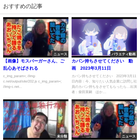
おすすめの記事
ニュース
バラエティ動画
【画像】モスバーガーさん、ご
カバン持ちさせてください 動
乱心あそばされる
画 2023年3月11日
c_img_param=; //img-
カバン持ちさせてください 2023年3月11
c.net/output/site/202.js c_img_param=;
日内容：今、知りたい人気企業に訪問し社
//img-c.net...
員のカバン持ちをさせてもらったら…出演
者：柴田英嗣 ほか....
未分類
ニュース