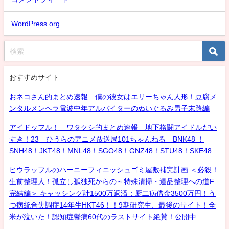
WordPress.org
おすすめサイト
おネコさん的まとめ速報 僕の彼女はエリーちゃん人形！豆腐メ
ンタルメンヘラ電波中年アルバイターのぬいぐるみ男子末路編
アイドッフル！ ワタクシ的まとめ速報 地下格闘アイドルだい
すき！23 ひうらのアニメ放送局101ちゃんねる BNK48 ！
SNH48！JKT48！MNL48！SGO48！GNZ48！STU48！SKE48
ヒウラッフルのハーニーフィニッシュゴミ屋敷補完計画 ＜必殺！
生前整理人！孤立し孤独死からの～特殊清掃・遺品整理への道F
完結編＞ キャッシング計1500万返済：厨二病借金3500万円！う
つ病統合失調症14年生HKT46！！9期研究生、最後のサイト！全
米が泣いた！認知症鬱病60代のラストサイト絶賛！公開中