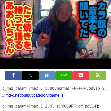
LINE
c_img_param=['max','6','3','80','normal','FFFFFF','on','sp','9'];
//img-c.net/output/category/game.js
c_img_param=['max','3','1','0','list','0009FF','off','pc','14'];