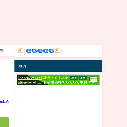
発売
xrea
iroko3