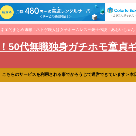
オネエ的まとめ速報！ネトゲ廃人は女子ホームレス三銃士伝説！あおいちゃん
！50代無職独身ガチホモ童貞
、こちらのサービスを利用される事でかろうじて運営できています＞本