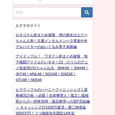
おすすめサイト
おネコさん的まとめ速報 僕の彼女はエリー
ちゃん人形！豆腐メンタルメンヘラ電波中年
アルバイターのぬいぐるみ男子末路編
アイドッフル！ ワタクシ的まとめ速報 地
下格闘アイドルだいすき！23 ひうらのアニ
メ放送局101ちゃんねる BNK48 ！SNH48！
JKT48！MNL48！SGO48！GNZ48！
STU48！SKE48
ヒウラッフルのハーニーフィニッシュゴミ屋
敷補完計画 ＜必殺！生前整理人！孤立し孤独
死からの～特殊清掃・遺品整理への道F完結編
＞ キャッシング計1500万返済：厨二病借金
3500万円！うつ病統合失調症14年生