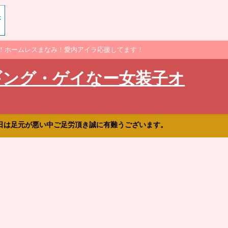
！ホームレスまなみ！愛内アイラ応援してます！
ギング・ゲイなー女装子オ
日は足元が悪い中ご足労頂き誠に有難うございます。