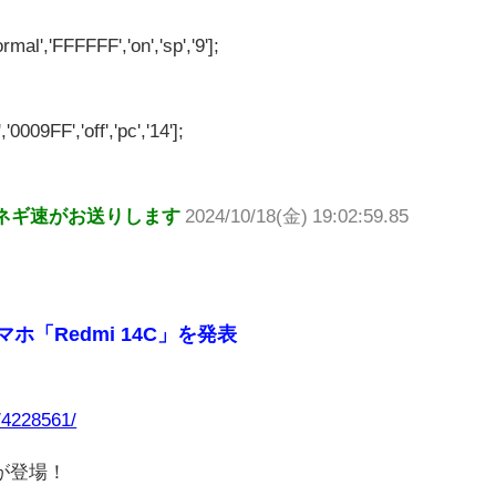
rmal','FFFFFF','on','sp','9'];
'0009FF','off','pc','14'];
ネギ速がお送りします
2024/10/18(金) 19:02:59.85
ホ「Redmi 14C」を発表
8/4228561/
が登場！