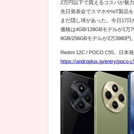
2万円以下で買えるコスパが魅
先日発表会でスマホやIoT製品
まだ隠し球があった。今日17日か
価格は4GB/128GBモデルが1万7
8GB/256GBモデルが2万3980円
Redmi 12C / POCO C5
https://androplus.jp/entry/poco-c