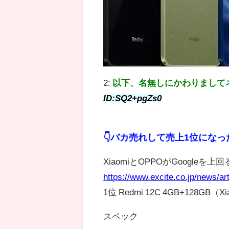
2:
以下、名無しにかわりまして
ID:SQ2+pgZs0
👇バカ売れして売上1位にな
XiaomiとOPPOがGoogleを上
https://www.excite.co.jp/news/ar
1位 Redmi 12C 4GB+128GB（X
スペック