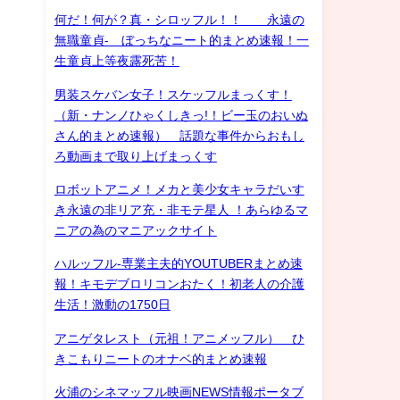
何だ！何が？真・シロッフル！！ 永遠の
無職童貞- ぼっちなニート的まとめ速報！一
生童貞上等夜露死苦！
男装スケバン女子！スケッフルまっくす！
（新・ナンノひゃくしきっ!！ビー玉のおいぬ
さん的まとめ速報） 話題な事件からおもし
ろ動画まで取り上げまっくす
ロボットアニメ！メカと美少女キャラだいす
き永遠の非リア充・非モテ星人 ！あらゆるマ
ニアの為のマニアックサイト
ハルッフル-専業主夫的YOUTUBERまとめ速
報！キモデブロリコンおたく！初老人の介護
生活！激動の1750日
アニゲタレスト（元祖！アニメッフル） ひ
きこもりニートのオナベ的まとめ速報
火浦のシネマッフル映画NEWS情報ポータブ