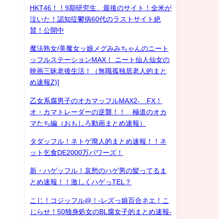
HKT46！！9期研究生、最後のサイト！全米が
泣いた！認知症鬱病60代のラストサイト絶
賛！公開中
魔法熟女/美魔女ッ娘メグみみちゃんのニート
ッフルステーションMAX！ ニート仙人仙女の
映画三昧老後生活！（無職孤独居老人的まと
め速報Z)]
乙女系腐男子のオカマッフルMAX2- FX！
オ・カマトレーダーの逆襲！！ 極道のオカ
マたち編（おもしろ動画まとめ速報）
タダッフル！ネトゲ廃人的まとめ速報！！ネ
ット乞食DE2000万パワーズ！
新・ハゲッフル！哀愁のハゲ男の髪ってるま
とめ速報！！激しくハゲっTEL？
こじ！コジッフル@！-レズっ娘百合ネエ！こ
じらせ！50独身処女のBL腐女子的まとめ速報-