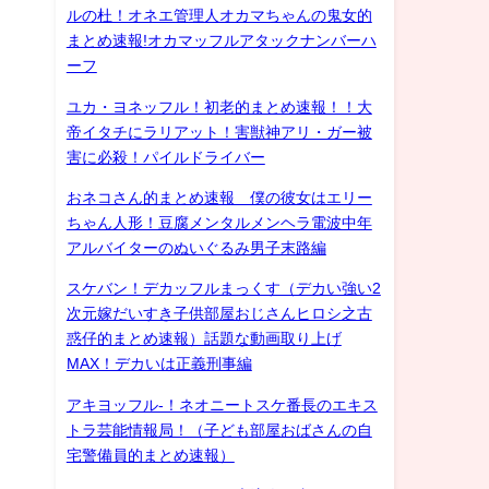
ルの杜！オネエ管理人オカマちゃんの鬼女的
まとめ速報!オカマッフルアタックナンバーハ
ーフ
ユカ・ヨネッフル！初老的まとめ速報！！大
帝イタチにラリアット！害獣神アリ・ガー被
害に必殺！パイルドライバー
おネコさん的まとめ速報 僕の彼女はエリー
ちゃん人形！豆腐メンタルメンヘラ電波中年
アルバイターのぬいぐるみ男子末路編
スケバン！デカッフルまっくす（デカい強い2
次元嫁だいすき子供部屋おじさんヒロシ之古
惑仔的まとめ速報）話題な動画取り上げ
MAX！デカいは正義刑事編
アキヨッフル-！ネオニートスケ番長のエキス
トラ芸能情報局！（子ども部屋おばさんの自
宅警備員的まとめ速報）