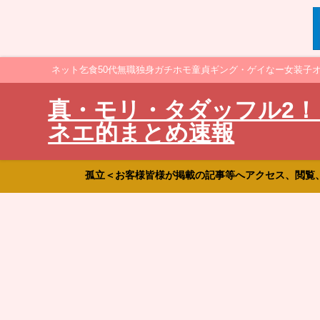
ネット乞食50代無職独身ガチホモ童貞ギング・ゲイなー女装子
真・モリ・タダッフル2！
ネエ的まとめ速報
孤立＜お客様皆様が掲載の記事等へアクセス、閲覧