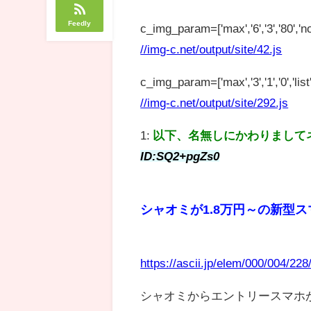
Feedly
c_img_param=['max','6','3','80','no
//img-c.net/output/site/42.js
c_img_param=['max','3','1','0','list',
//img-c.net/output/site/292.js
1:
以下、名無しにかわりまして
ID:SQ2+pgZs0
シャオミが1.8万円～の新型スマ
https://ascii.jp/elem/000/004/22
シャオミからエントリースマホ