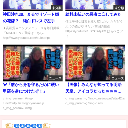
未分類
未分類
神田沙也加、まるでリゾート婚
給料未払いの悪者に凸してみた
の花嫁？ 純白ドレスで左手薬
僕は平和な日常を取り戻したい ただどう
ぶつの森がやりたい 前回の動画
指にリングも
★高画質★エンタメニュースを毎日掲載！
https://youtu.be/ESCkSidj-XM はらぺこツ
「MAiDiGiTV」登録はこちら↓
イ...
http://www.youtube.com/subscript...
ニュース
ニュース
🦀「敵から身を守るために硬い
【画像】みんなが知ってる明治
甲羅を身につけたぞ！」
天皇、アイコラだったｗｗｗｗ
ｗ
c_img_param=; //img-
c_img_param=; //img-c.net/output/site/42.js
c.net/output/category/anime.js
c_img_param=; //img-c.net/...
c_img_param=; //img...