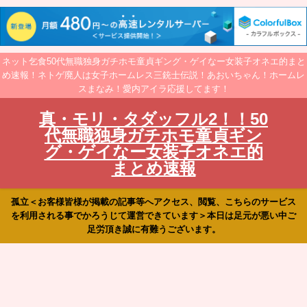
ネット乞食50代無職独身ガチホモ童貞ギング・ゲイなー女装子オネエ的まと
め速報！ネトゲ廃人は女子ホームレス三銃士伝説！あおいちゃん！ホームレ
スまなみ！愛内アイラ応援してます！
真・モリ・タダッフル2！！50
代無職独身ガチホモ童貞ギン
グ・ゲイなー女装子オネエ的
まとめ速報
孤立＜お客様皆様が掲載の記事等へアクセス、閲覧、こちらのサービス
を利用される事でかろうじて運営できています＞本日は足元が悪い中ご
足労頂き誠に有難うございます。