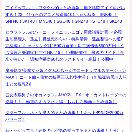
アイドッフル！ ワタクシ的まとめ速報 地下格闘アイドルだい
すき！23 ひうらのアニメ放送局101ちゃんねる BNK48 ！
SNH48！JKT48！MNL48！SGO48！GNZ48！STU48！SKE48
ヒウラッフルのハーニーフィニッシュゴミ屋敷補完計画 ＜必殺！
生前整理人！孤立し孤独死からの～特殊清掃・遺品整理への道F
完結編＞ キャッシング計1500万返済：厨二病借金3500万円！う
つ病統合失調症14年生HKT46！！9期研究生、最後のサイト！全
米が泣いた！認知症鬱病60代のラストサイト絶賛！公開中
魔法熟女/美魔女ッ娘メグみみちゃんのニートッフルステーション
MAX！ ニート仙人仙女の映画三昧老後生活！（無職孤独居老人的
まとめ速報Z)]
乙女系腐男子のオカマッフルMAX2- FX！オ・カマトレーダーの
逆襲！！ 極道のオカマたち編（おもしろ動画まとめ速報）
タダッフル！ネトゲ廃人的まとめ速報！！ネット乞食DE2000万
パワーズ！
新・ハゲッフル！哀愁のハゲ男の髪ってるまとめ速報！！激しく