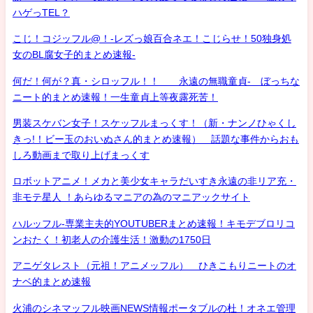
ハゲっTEL？
こじ！コジッフル@！-レズっ娘百合ネエ！こじらせ！50独身処
女のBL腐女子的まとめ速報-
何だ！何が？真・シロッフル！！ 永遠の無職童貞- ぼっちな
ニート的まとめ速報！一生童貞上等夜露死苦！
男装スケバン女子！スケッフルまっくす！（新・ナンノひゃくし
きっ!！ビー玉のおいぬさん的まとめ速報） 話題な事件からおも
しろ動画まで取り上げまっくす
ロボットアニメ！メカと美少女キャラだいすき永遠の非リア充・
非モテ星人 ！あらゆるマニアの為のマニアックサイト
ハルッフル-専業主夫的YOUTUBERまとめ速報！キモデブロリコ
ンおたく！初老人の介護生活！激動の1750日
アニゲタレスト（元祖！アニメッフル） ひきこもりニートのオ
ナベ的まとめ速報
火浦のシネマッフル映画NEWS情報ポータブルの杜！オネエ管理