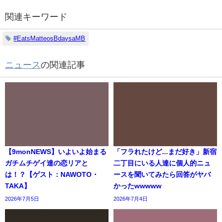
関連キーワード
#EatsMatteosBdaysaMB
ニュース
の関連記事
【9monNEWS】いよいよ始まる
「フラれたけど...まだ好き」新宿
ガチムチゲイ達の恋リアと
二丁目にいる人達に個人的ニュ
は！？【ゲスト：NAWOTO・
ースを聞いてみたら回答がヤバ
TAKA】
かったwwwww
2026年7月5日
2026年7月4日