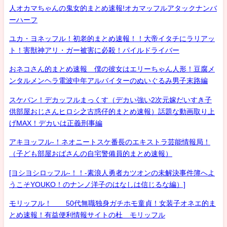
人オカマちゃんの鬼女的まとめ速報!オカマッフルアタックナンバ
ーハーフ
ユカ・ヨネッフル！初老的まとめ速報！！大帝イタチにラリアッ
ト！害獣神アリ・ガー被害に必殺！パイルドライバー
おネコさん的まとめ速報 僕の彼女はエリーちゃん人形！豆腐メ
ンタルメンヘラ電波中年アルバイターのぬいぐるみ男子末路編
スケバン！デカッフルまっくす（デカい強い2次元嫁だいすき子
供部屋おじさんヒロシ之古惑仔的まとめ速報）話題な動画取り上
げMAX！デカいは正義刑事編
アキヨッフル-！ネオニートスケ番長のエキストラ芸能情報局！
（子ども部屋おばさんの自宅警備員的まとめ速報）
[ヨシヨシロッフル-！！-素浪人勇者カツオンの未解決事件簿へよ
うこそYOUKO！のナンノ洋子のはなしは信じるな編）]
モリッフル！ 50代無職独身ガチホモ童貞！女装子オネエ的ま
とめ速報！有益便利情報サイトの杜 モリッフル