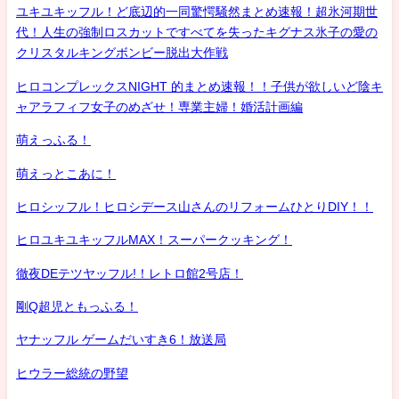
ユキユキッフル！ど底辺的一同驚愕騒然まとめ速報！超氷河期世
代！人生の強制ロスカットですべてを失ったキグナス氷子の愛の
クリスタルキングボンビー脱出大作戦
ヒロコンプレックスNIGHT 的まとめ速報！！子供が欲しいど陰キ
ャアラフィフ女子のめざせ！専業主婦！婚活計画編
萌えっふる！
萌えっとこあに！
ヒロシッフル！ヒロシデース山さんのリフォームひとりDIY！！
ヒロユキユキッフルMAX！スーパークッキング！
徹夜DEテツヤッフル!！レトロ館2号店！
剛Q超児ともっふる！
ヤナッフル ゲームだいすき6！放送局
ヒウラー総統の野望