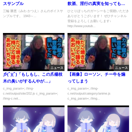
スサンプル
飲酒、淫行の真実を知ってもら
うことで、今後多くの女性を救
三輪 勝恵（みわ かつえ）さんのボイスサ
ひとりぼっちのガーシーをご視聴いただき
ンプルです。 1943～...
ありがとうございます！ ぜひチャンネル
いたいです。元NMB48松岡知
登録をよろしくお願いします↓
穂。＃綾野剛＃松岡知穂＃東谷
http://www.youtub...
義和＃未成年飲酒＃淫行＃真実
＃トライストーン
ニュース
ニュース
彡(ﾟ)(ﾟ)「もしもし、この爪楊枝
【画像】ローソン、チー牛を煽
木の臭いがするんやが…」
ってしまう
c_img_param=; //img-
c_img_param=; //img-
c.net/output/site/202.js c_img_param=;
c.net/output/category/anime.js
//img-c.net...
c_img_param=; //img...