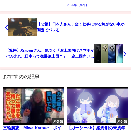
2026年1月2日
【悲報】日本人さん、全く仕事にやる気がない事が
調査でバレる
【驚愕】Xiaomiさん、気づく「途上国向けスマホが
バカ売れ…日本って発展途上国？」 →途上国向け新
スマホ発売
おすすめの記事
未分類
未分類
三輪勝恵 Miwa Katsue ボイ
【ガーシーch】綾野剛の未成年