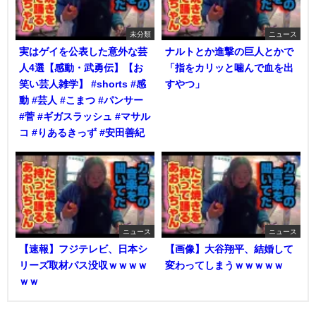
未分類
ニュース
実はゲイを公表した意外な芸
ナルトとか進撃の巨人とかで
人4選【感動・武勇伝】【お
「指をカリッと噛んで血を出
笑い芸人雑学】 #shorts #感
すやつ」
動 #芸人 #こまつ #パンサー
#菅 #ギガスラッシュ #マサル
コ #りあるきっず #安田善紀
ニュース
ニュース
【速報】フジテレビ、日本シ
【画像】大谷翔平、結婚して
リーズ取材パス没収ｗｗｗｗ
変わってしまうｗｗｗｗｗ
ｗｗ