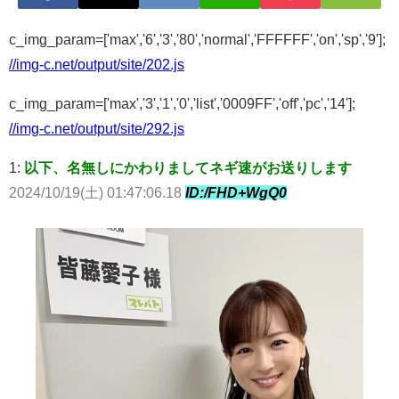
c_img_param=['max','6','3','80','normal','FFFFFF','on','sp','9'];
//img-c.net/output/site/202.js
c_img_param=['max','3','1','0','list','0009FF','off','pc','14'];
//img-c.net/output/site/292.js
1:
以下、名無しにかわりましてネギ速がお送りします
2024/10/19(土) 01:47:06.18
ID:/FHD+WgQ0