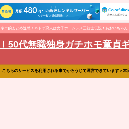
オネエ的まとめ速報！ネトゲ廃人は女子ホームレス三銃士伝説！あおいちゃん
！50代無職独身ガチホモ童貞
、こちらのサービスを利用される事でかろうじて運営できています＞本