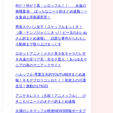
何だ！何が？真・シロッフル！！ 永遠の
無職童貞- ぼっちなニート的まとめ速報！一
生童貞上等夜露死苦！
男装スケバン女子！スケッフルまっくす！
（新・ナンノひゃくしきっ!！ビー玉のおいぬ
さん的まとめ速報） 話題な事件からおもし
ろ動画まで取り上げまっくす
ロボットアニメ！メカと美少女キャラだいす
き永遠の非リア充・非モテ星人 ！あらゆるマ
ニアの為のマニアックサイト
ハルッフル-専業主夫的YOUTUBERまとめ速
報！キモデブロリコンおたく！初老人の介護
生活！激動の1750日
アニゲタレスト（元祖！アニメッフル） ひ
きこもりニートのオナベ的まとめ速報
火浦のシネマッフル映画NEWS情報ポータブ