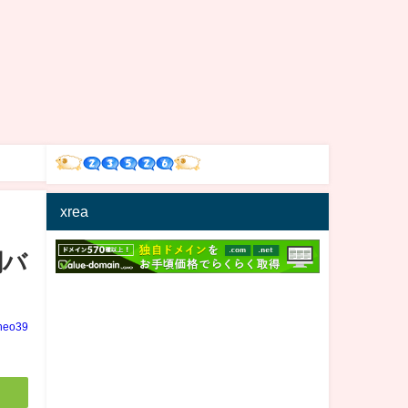
xrea
闇バ
neo39