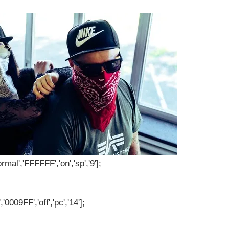
rmal','FFFFFF','on','sp','9'];
'0009FF','off','pc','14'];