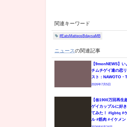
関連キーワード
#EatsMatteosBdaysaMB
ニュース
の関連記事
【9monNEWS】
チムチゲイ達の恋
スト：NAWOTO・T
2026年7月5日
【㊗️1900万回再
ゲイカップルに好
てみた！ #lgbtq 
ル #筋肉 #イケメン
2026年6月24日