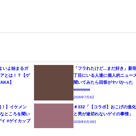
いよいよ始まるガ
「フラれたけど...まだ好き」新
リアとは！？【ゲ
丁目にいる人達に個人的ニュー
AKA】
聞いてみたら回答がヤバかった
wwwww
2026年7月4日
生超！】イケメン
＃332「【コラボ】おこげの進
きなところを聞い
と男が途切れないゲイの事情」
#ゲイ #ゲイカップ
2026年6月18日