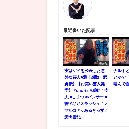
最近書いた記事
未分類
実はゲイを公表した意
ナルト
外な芸人4選【感動・武
とかで
勇伝】【お笑い芸人雑
噛んで
学】 #shorts #感動 #芸
人 #こまつ #パンサー #
菅 #ギガスラッシュ #マ
サルコ #りあるきっず #
安田善紀