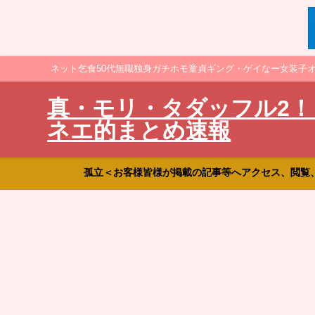
ネット乞食50代無職独身ガチホモ童貞ギング・ゲイなー女装子
真・モリ・タダッフル2！
ネエ的まとめ速報
孤立＜お客様皆様が掲載の記事等へアクセス、閲覧