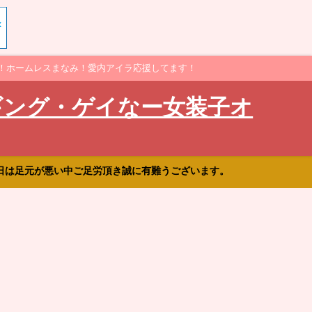
！ホームレスまなみ！愛内アイラ応援してます！
ギング・ゲイなー女装子オ
日は足元が悪い中ご足労頂き誠に有難うございます。