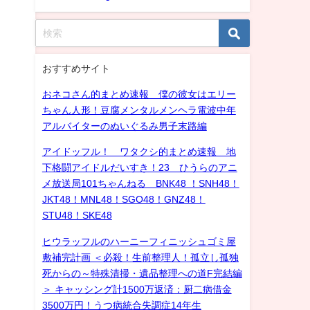
おすすめサイト
おネコさん的まとめ速報 僕の彼女はエリー
ちゃん人形！豆腐メンタルメンヘラ電波中年
アルバイターのぬいぐるみ男子末路編
アイドッフル！ ワタクシ的まとめ速報 地
下格闘アイドルだいすき！23 ひうらのアニ
メ放送局101ちゃんねる BNK48 ！SNH48！
JKT48！MNL48！SGO48！GNZ48！
STU48！SKE48
ヒウラッフルのハーニーフィニッシュゴミ屋
敷補完計画 ＜必殺！生前整理人！孤立し孤独
死からの～特殊清掃・遺品整理への道F完結編
＞ キャッシング計1500万返済：厨二病借金
3500万円！うつ病統合失調症14年生