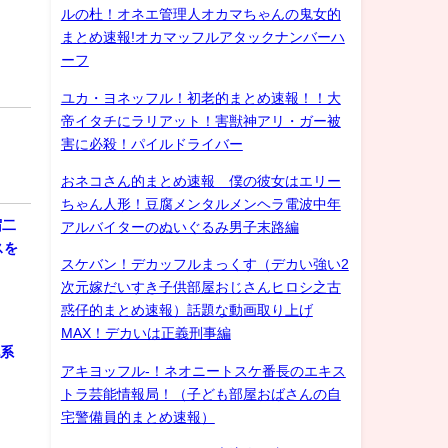
ルの杜！オネエ管理人オカマちゃんの鬼女的
まとめ速報!オカマッフルアタックナンバーハ
ーフ
ユカ・ヨネッフル！初老的まとめ速報！！大
帝イタチにラリアット！害獣神アリ・ガー被
害に必殺！パイルドライバー
おネコさん的まとめ速報 僕の彼女はエリー
ちゃん人形！豆腐メンタルメンヘラ電波中年
宿二
アルバイターのぬいぐるみ男子末路編
スを
スケバン！デカッフルまっくす（デカい強い2
次元嫁だいすき子供部屋おじさんヒロシ之古
惑仔的まとめ速報）話題な動画取り上げ
MAX！デカいは正義刑事編
化系
アキヨッフル-！ネオニートスケ番長のエキス
トラ芸能情報局！（子ども部屋おばさんの自
宅警備員的まとめ速報）