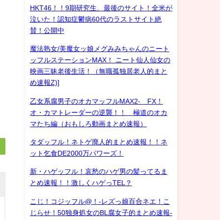
HKT46！！9期研究生、最後のサイト！全米が
泣いた！認知症鬱病60代のラストサイト絶
賛！公開中
魔法熟女/美魔女ッ娘メグみみちゃんのニート
ッフルステーションMAX！ ニート仙人仙女の
映画三昧老後生活！（無職孤独居老人的まと
め速報Z)]
乙女系腐男子のオカマッフルMAX2- FX！
オ・カマトレーダーの逆襲！！ 極道のオカ
マたち編（おもしろ動画まとめ速報）
タダッフル！ネトゲ廃人的まとめ速報！！ネ
ット乞食DE2000万パワーズ！
新・ハゲッフル！哀愁のハゲ男の髪ってるま
とめ速報！！激しくハゲっTEL？
こじ！コジッフル@！-レズっ娘百合ネエ！こ
じらせ！50独身処女のBL腐女子的まとめ速報-