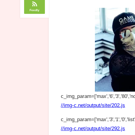
Feedly
c_img_param=['max','6','3','80','no
//img-c.net/output/site/202.js
c_img_param=['max','3','1','0','list',
//img-c.net/output/site/292.js