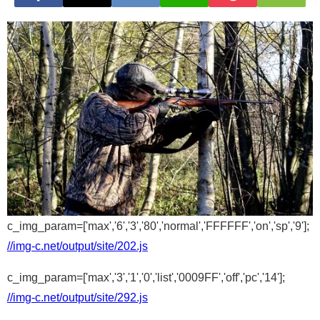
c_img_param=['max','6','3','80','normal','FFFFFF','on','sp','9'];
//img-c.net/output/site/202.js
c_img_param=['max','3','1','0','list','0009FF','off','pc','14'];
//img-c.net/output/site/292.js