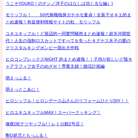
うこそYOUKO！のナンノ洋子のはなしは信じるな編）]
モリッフル！ 50代無職独身ガチホモ童貞！女装子オネエ的ま
とめ速報！有益便利情報サイトの杜 モリッフル
ユキユキッフル！ど底辺的一同驚愕騒然まとめ速報！超氷河期世
代！人生の強制ロスカットですべてを失ったキグナス氷子の愛の
クリスタルキングボンビー脱出大作戦
ヒロコンプレックスNIGHT 的まとめ速報！！子供が欲しいど陰キ
ャアラフィフ女子のめざせ！専業主婦！婚活計画編
萌えっふる！
萌えっとこあに！
ヒロシッフル！ヒロシデース山さんのリフォームひとりDIY！！
ヒロユキユキッフルMAX！スーパークッキング！
徹夜DEテツヤッフル!！レトロ館2号店！
剛Q超児ともっふる！