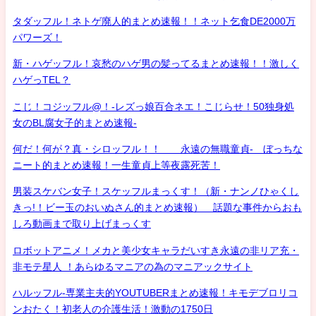
タダッフル！ネトゲ廃人的まとめ速報！！ネット乞食DE2000万
パワーズ！
新・ハゲッフル！哀愁のハゲ男の髪ってるまとめ速報！！激しく
ハゲっTEL？
こじ！コジッフル@！-レズっ娘百合ネエ！こじらせ！50独身処
女のBL腐女子的まとめ速報-
何だ！何が？真・シロッフル！！ 永遠の無職童貞- ぼっちな
ニート的まとめ速報！一生童貞上等夜露死苦！
男装スケバン女子！スケッフルまっくす！（新・ナンノひゃくし
きっ!！ビー玉のおいぬさん的まとめ速報） 話題な事件からおも
しろ動画まで取り上げまっくす
ロボットアニメ！メカと美少女キャラだいすき永遠の非リア充・
非モテ星人 ！あらゆるマニアの為のマニアックサイト
ハルッフル-専業主夫的YOUTUBERまとめ速報！キモデブロリコ
ンおたく！初老人の介護生活！激動の1750日