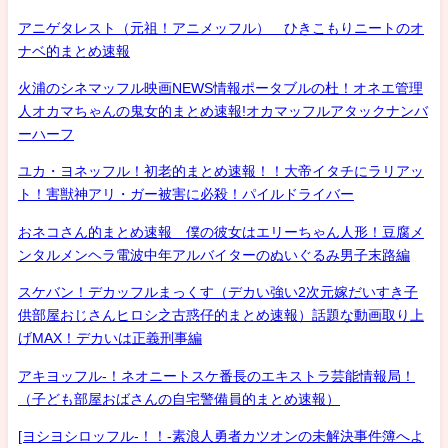
アニゲタレスト（元祖！アニメッフル） ひきこもりニートのオ
ナベ的まとめ速報
火浦のシネマッフル映画NEWS情報ポータブルの杜！オネエ管理
人オカマちゃんの鬼女的まとめ速報!オカマッフルアタックナンバ
ーハーフ
ユカ・ヨネッフル！初老的まとめ速報！！大帝イタチにラリアッ
ト！害獣神アリ・ガー被害に必殺！パイルドライバー
おネコさん的まとめ速報 僕の彼女はエリーちゃん人形！豆腐メ
ンタルメンヘラ電波中年アルバイターのぬいぐるみ男子末路編
スケバン！デカッフルまっくす（デカい強い2次元嫁だいすき子
供部屋おじさんヒロシ之古惑仔的まとめ速報）話題な動画取り上
げMAX！デカいは正義刑事編
アキヨッフル-！ネオニートスケ番長のエキストラ芸能情報局！
（子ども部屋おばさんの自宅警備員的まとめ速報）
[ヨシヨシロッフル-！！-素浪人勇者カツオンの未解決事件簿へよ