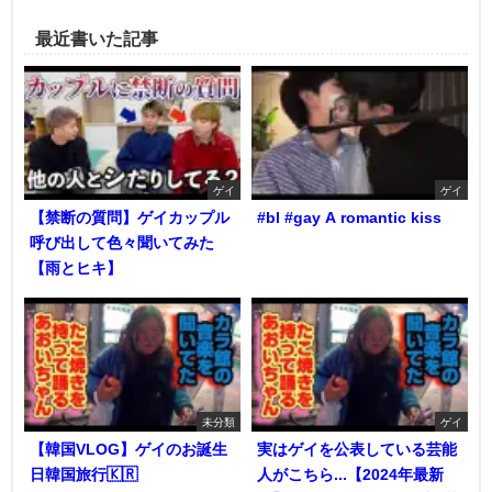
最近書いた記事
ゲイ
ゲイ
【禁断の質問】ゲイカップル
#bl #gay A romantic kiss
呼び出して色々聞いてみた
【雨とヒキ】
未分類
ゲイ
【韓国VLOG】ゲイのお誕生
実はゲイを公表している芸能
日韓国旅行🇰🇷
人がこちら...【2024年最新