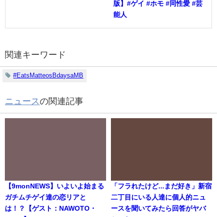
版】#ゲイ #ホモ #同性愛 #芸
能人
関連キーワード
#EatsMatteosBdaysaMB
ニュース
の関連記事
【9monNEWS】いよいよ始まる
「フラれたけど...まだ好き」新宿
ガチムチゲイ達の恋リアと
二丁目にいる人達に個人的ニュ
は！？【ゲスト：NAWOTO・
ースを聞いてみたら回答がヤバ