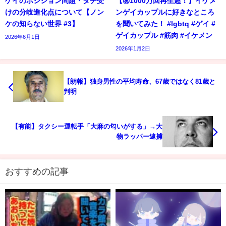
ゲイのポジション問題・タチ受
【㊗️1000万回再生超！】イケメ
けの分岐進化点について【ノン
ンゲイカップルに好きなところ
ケの知らない世界 #3】
を聞いてみた！ #lgbtq #ゲイ #
ゲイカップル #筋肉 #イケメン
2026年6月1日
2026年1月2日
【朗報】独身男性の平均寿命、67歳ではなく81歳と
判明
【有能】タクシー運転手「大麻の匂いがする」→大
物ラッパー逮捕
おすすめの記事