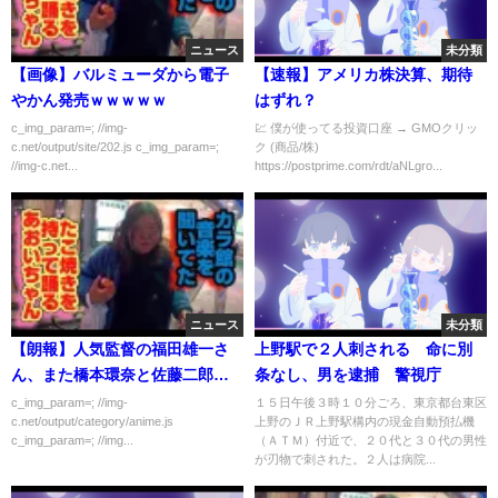
ニュース
未分類
【画像】バルミューダから電子
【速報】アメリカ株決算、期待
やかん発売ｗｗｗｗｗ
はずれ？
c_img_param=; //img-
💹 僕が使ってる投資口座 → GMOクリッ
c.net/output/site/202.js c_img_param=;
ク (商品/株)
//img-c.net...
https://postprime.com/rdt/aNLgro...
ニュース
未分類
【朗報】人気監督の福田雄一さ
上野駅で２人刺される 命に別
ん、また橋本環奈と佐藤二郎で
条なし、男を逮捕 警視庁
映画を作る
c_img_param=; //img-
１５日午後３時１０分ごろ、東京都台東区
c.net/output/category/anime.js
上野のＪＲ上野駅構内の現金自動預払機
c_img_param=; //img...
（ＡＴＭ）付近で、２０代と３０代の男性
が刃物で刺された。２人は病院...