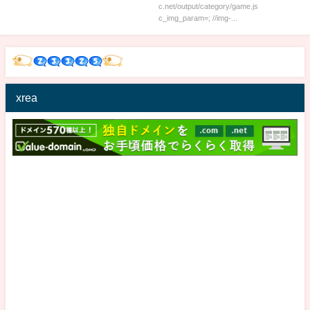
c.net/output/category/game.js
c_img_param=; //img-...
xrea