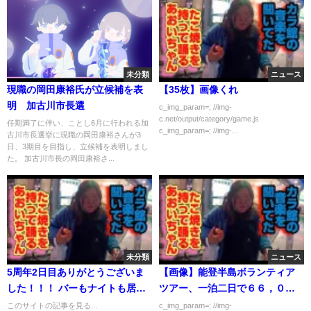
未分類
ニュース
現職の岡田康裕氏が立候補を表
【35枚】画像くれ
明 加古川市長選
c_img_param=; //img-
c.net/output/category/game.js
任期満了に伴い、ことし6月に行われる加
c_img_param=; //img-...
古川市長選挙に現職の岡田康裕さんが3
日、3期目を目指し、立候補を表明しまし
た。 加古川市長の岡田康裕さ...
未分類
ニュース
5周年2日目ありがとうございま
【画像】能登半島ボランティア
した！！！ バーもナイトも居
ツアー、一泊二日で６６，００
ま...
０円
このサイトの記事を見る...
c_img_param=; //img-