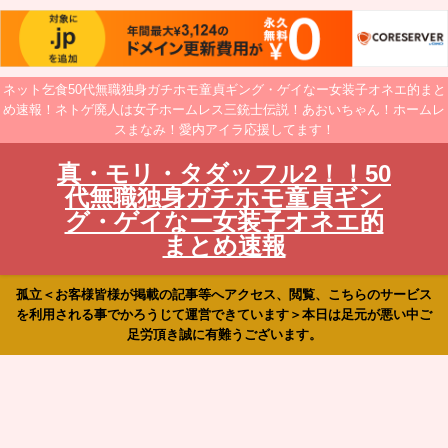
ネット乞食50代無職独身ガチホモ童貞ギング・ゲイなー女装子オネエ的まと
め速報！ネトゲ廃人は女子ホームレス三銃士伝説！あおいちゃん！ホームレ
スまなみ！愛内アイラ応援してます！
真・モリ・タダッフル2！！50
代無職独身ガチホモ童貞ギン
グ・ゲイなー女装子オネエ的
まとめ速報
孤立＜お客様皆様が掲載の記事等へアクセス、閲覧、こちらのサービス
を利用される事でかろうじて運営できています＞本日は足元が悪い中ご
足労頂き誠に有難うございます。