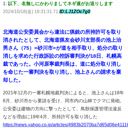
1:
以下、名無しにかわりましてネギ速がお送りします
2024/10/18(金) 18:31:31.71
ID:LJ1ZOc7g0
北海道公安委員会から違法に猟銃の所持許可を取り
消されたとして、北海道猟友会砂川支部長の池上治
男さん（75）=砂川市=が道を相手取り、処分の取り
消しを求めた行政訴訟の控訴審判決が18日、札幌高
裁であった。小河原寧裁判長は、道に処分取り消し
を命じた一審判決を取り消し、池上さんの請求を棄
却した。
2021年12月の一審札幌地裁判決によると、池上さんは18年
8月、砂川市から要請を受け、同市内の山林でクマに発砲。
公安委は建物の方向に撃ったとして、鳥獣保護管理法違反
などを理由に19年4月、所持許可を取り消した
https://news.yahoo.co.jp/articles/4983b2070ba7d65d06e41