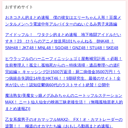
おすすめサイト
おネコさん的まとめ速報 僕の彼女はエリーちゃん人形！豆腐メ
ンタルメンヘラ電波中年アルバイターのぬいぐるみ男子末路編
アイドッフル！ ワタクシ的まとめ速報 地下格闘アイドルだい
すき！23 ひうらのアニメ放送局101ちゃんねる BNK48 ！
SNH48！JKT48！MNL48！SGO48！GNZ48！STU48！SKE48
ヒウラッフルのハーニーフィニッシュゴミ屋敷補完計画 ＜必殺！
生前整理人！孤立し孤独死からの～特殊清掃・遺品整理への道F
完結編＞ キャッシング計1500万返済：厨二病借金3500万円！う
つ病統合失調症14年生HKT46！！9期研究生、最後のサイト！全
米が泣いた！認知症鬱病60代のラストサイト絶賛！公開中
魔法熟女/美魔女ッ娘メグみみちゃんのニートッフルステーション
MAX！ ニート仙人仙女の映画三昧老後生活！（無職孤独居老人的
まとめ速報Z)]
乙女系腐男子のオカマッフルMAX2- FX！オ・カマトレーダーの
逆襲！！ 極道のオカマたち編（おもしろ動画まとめ速報）