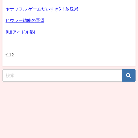
ヤナッフル ゲームだいすき6！放送局
ヒウラー総統の野望
魁!!アイドル塾!
t112