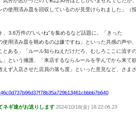
。気分が悪かったので私は30分ほどしかいませんでしたが
ンの使用済み皿を回収しているのが見受けられました」（
ト、3.6万件の“いいね”を集めるなど話題に。「きった
の使用済み皿を眺めるのは嫌ですね」といった共感の声や
ことある」「ルール知らねえだけだろ、むしろここに流す
ん」という擁護、「来店するならルールを学んでから来て
教えず入店させた店員の落ち度」といった意見など、さま
les/46c0d737b96d37f78b35a729b13461cbbbb7b640
てネギ速がお送りします
2024/10/18(金) 18:22:06.23