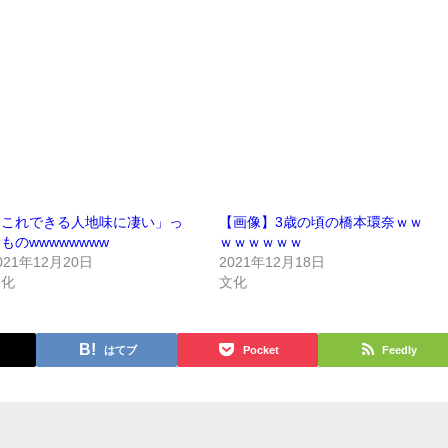
「これできる人地味に凄い」っ
【画像】3歳の頃の橋本環奈ｗｗ
ものwwwwwwww
ｗｗｗｗｗｗ
021年12月20日
2021年12月18日
文化
文化
はてブ
Pocket
Feedly