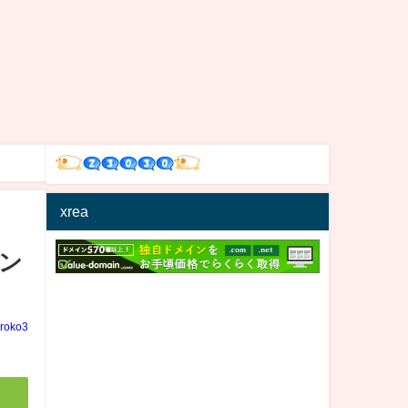
xrea
ン
iroko3