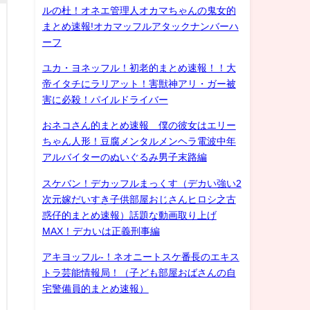
ルの杜！オネエ管理人オカマちゃんの鬼女的
まとめ速報!オカマッフルアタックナンバーハ
ーフ
ユカ・ヨネッフル！初老的まとめ速報！！大
帝イタチにラリアット！害獣神アリ・ガー被
害に必殺！パイルドライバー
おネコさん的まとめ速報 僕の彼女はエリー
ちゃん人形！豆腐メンタルメンヘラ電波中年
アルバイターのぬいぐるみ男子末路編
スケバン！デカッフルまっくす（デカい強い2
次元嫁だいすき子供部屋おじさんヒロシ之古
惑仔的まとめ速報）話題な動画取り上げ
MAX！デカいは正義刑事編
アキヨッフル-！ネオニートスケ番長のエキス
トラ芸能情報局！（子ども部屋おばさんの自
宅警備員的まとめ速報）