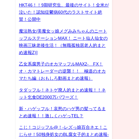
HKT46！！9期研究生、最後のサイト！全米が
泣いた！認知症鬱病60代のラストサイト絶
賛！公開中
魔法熟女/美魔女ッ娘メグみみちゃんのニート
ッフルステーションMAX！ ニート仙人仙女の
映画三昧老後生活！（無職孤独居老人的まと
め速報Z)]
乙女系腐男子のオカマッフルMAX2- FX！
オ・カマトレーダーの逆襲！！ 極道のオカ
マたち編（おもしろ動画まとめ速報）
タダッフル！ネトゲ廃人的まとめ速報！！ネ
ット乞食DE2000万パワーズ！
新・ハゲッフル！哀愁のハゲ男の髪ってるま
とめ速報！！激しくハゲっTEL？
こじ！コジッフル@！-レズっ娘百合ネエ！こ
じらせ！50独身処女のBL腐女子的まとめ速報-