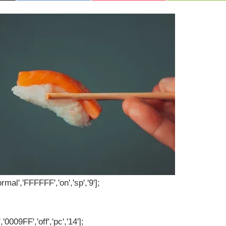
rmal','FFFFFF','on','sp','9'];
'0009FF','off','pc','14'];