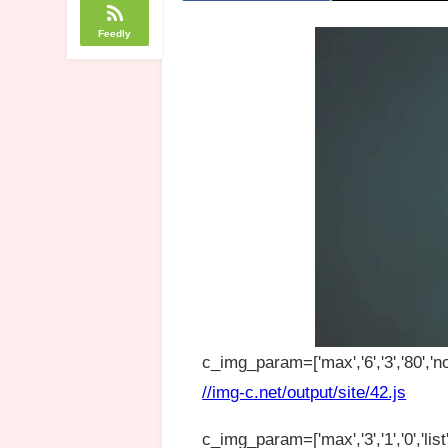
Feedly
c_img_param=['max','6','3','80','no
//img-c.net/output/site/42.js
c_img_param=['max','3','1','0','list',