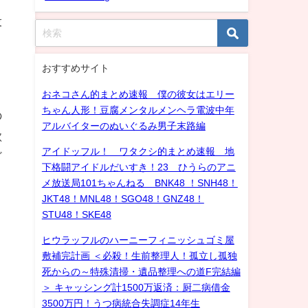
、
投
おすすめサイト
、
おネコさん的まとめ速報 僕の彼女はエリー
ちゃん人形！豆腐メンタルメンヘラ電波中年
の
アルバイターのぬいぐるみ男子末路編
欲
アイドッフル！ ワタクシ的まとめ速報 地
ざ
下格闘アイドルだいすき！23 ひうらのアニ
メ放送局101ちゃんねる BNK48 ！SNH48！
JKT48！MNL48！SGO48！GNZ48！
STU48！SKE48
ヒウラッフルのハーニーフィニッシュゴミ屋
敷補完計画 ＜必殺！生前整理人！孤立し孤独
死からの～特殊清掃・遺品整理への道F完結編
＞ キャッシング計1500万返済：厨二病借金
3500万円！うつ病統合失調症14年生