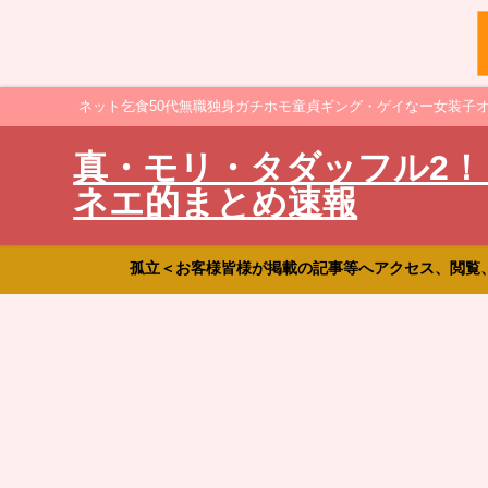
ネット乞食50代無職独身ガチホモ童貞ギング・ゲイなー女装子
真・モリ・タダッフル2！
ネエ的まとめ速報
孤立＜お客様皆様が掲載の記事等へアクセス、閲覧