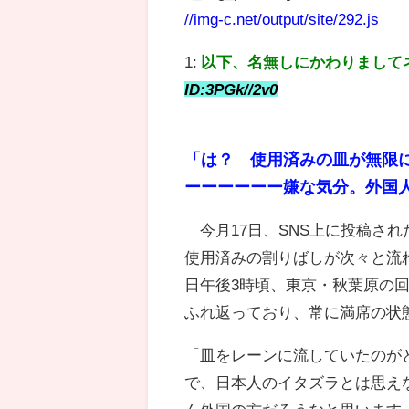
//img-c.net/output/site/292.js
1:
以下、名無しにかわりまして
ID:3PGk//2v0
「は？ 使用済みの皿が無限
ーーーーーー嫌な気分。外国
今月17日、SNS上に投稿さ
使用済みの割りばしが次々と流
日午後3時頃、東京・秋葉原の
ふれ返っており、常に満席の状
「皿をレーンに流していたのが
で、日本人のイタズラとは思え