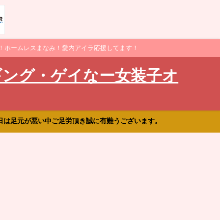
！ホームレスまなみ！愛内アイラ応援してます！
ギング・ゲイなー女装子オ
日は足元が悪い中ご足労頂き誠に有難うございます。