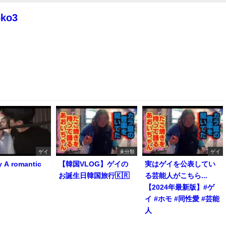
oko3
ゲイ
未分類
ゲイ
y A romantic
【韓国VLOG】ゲイの
実はゲイを公表してい
お誕生日韓国旅行🇰🇷
る芸能人がこちら...
【2024年最新版】#ゲ
イ #ホモ #同性愛 #芸能
人