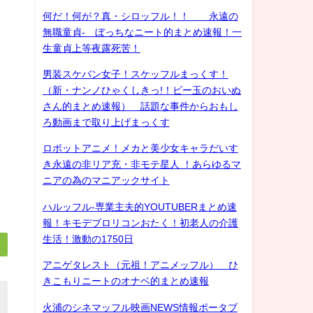
何だ！何が？真・シロッフル！！ 永遠の
無職童貞- ぼっちなニート的まとめ速報！一
生童貞上等夜露死苦！
男装スケバン女子！スケッフルまっくす！
（新・ナンノひゃくしきっ!！ビー玉のおいぬ
さん的まとめ速報） 話題な事件からおもし
ろ動画まで取り上げまっくす
ロボットアニメ！メカと美少女キャラだいす
き永遠の非リア充・非モテ星人 ！あらゆるマ
ニアの為のマニアックサイト
ハルッフル-専業主夫的YOUTUBERまとめ速
報！キモデブロリコンおたく！初老人の介護
生活！激動の1750日
アニゲタレスト（元祖！アニメッフル） ひ
きこもりニートのオナベ的まとめ速報
火浦のシネマッフル映画NEWS情報ポータブ