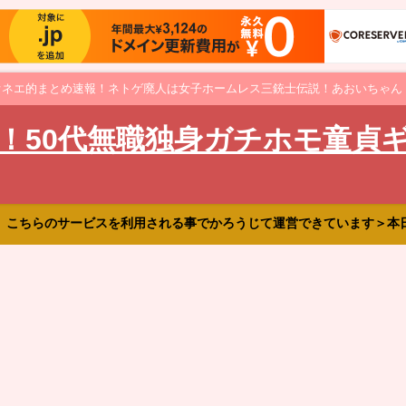
オネエ的まとめ速報！ネトゲ廃人は女子ホームレス三銃士伝説！あおいちゃん
！50代無職独身ガチホモ童貞
、こちらのサービスを利用される事でかろうじて運営できています＞本