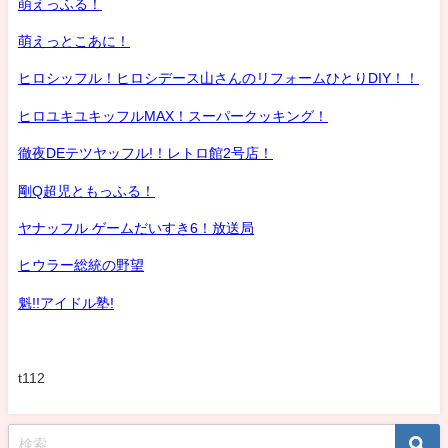
萌えっふる！
萌えっとこあに！
ヒロシッフル！ヒロシデース山さんのリフォームひとりDIY！！
ヒロユキユキッフルMAX！スーパークッキング！
徹夜DEテツヤッフル!！レトロ館2号店！
剛Q超児ともっふる！
ヤナッフル ゲームだいすき6！放送局
ヒウラー総統の野望
魁!!アイドル塾!
t112