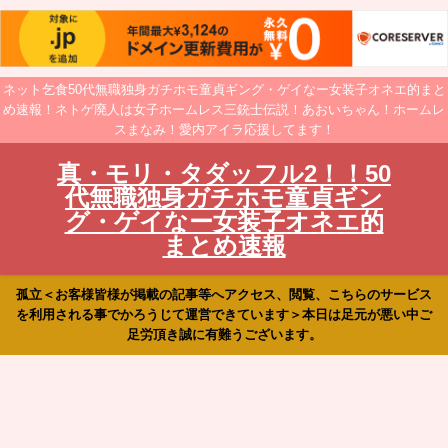
ネット乞食50代無職独身ガチホモ童貞ギング・ゲイなー女装子オネエ的まと
め速報！ネトゲ廃人は女子ホームレス三銃士伝説！あおいちゃん！ホームレ
スまなみ！愛内アイラ応援してます！
真・モリ・タダッフル2！！50
代無職独身ガチホモ童貞ギン
グ・ゲイなー女装子オネエ的
まとめ速報
孤立＜お客様皆様が掲載の記事等へアクセス、閲覧、こちらのサービス
を利用される事でかろうじて運営できています＞本日は足元が悪い中ご
足労頂き誠に有難うございます。