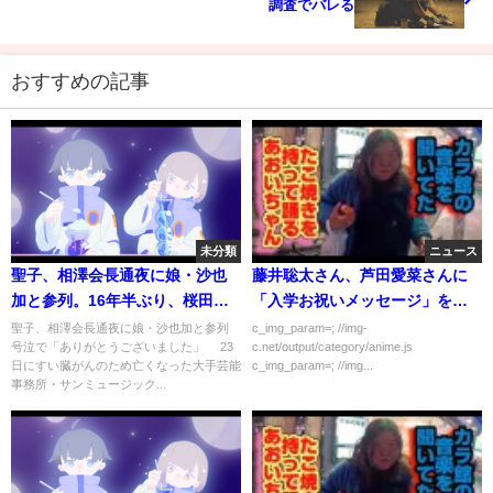
調査でバレる
おすすめの記事
未分類
ニュース
聖子、相澤会長通夜に娘・沙也
藤井聡太さん、芦田愛菜さんに
加と参列。16年半ぶり、桜田淳
「入学お祝いメッセージ」を送
子の姿も。
った噂が流れ始めるｗ
聖子、相澤会長通夜に娘・沙也加と参列
c_img_param=; //img-
号泣で「ありがとうございました」 23
c.net/output/category/anime.js
日にすい臓がんのため亡くなった大手芸能
c_img_param=; //img...
事務所・サンミュージック...