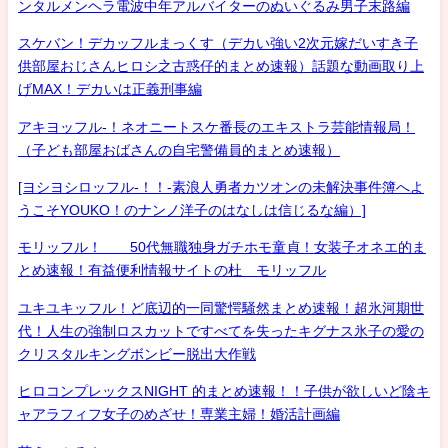
ンタルメンヘラ電波中年アルバイターのぬいぐるみ男子末路編
スケバン！デカッフルまっくす（デカい強い2次元嫁だいすき子
供部屋おじさんヒロシ之古惑仔的まとめ速報）話題な動画取り上
げMAX！デカいは正義刑事編
アキヨッフル-！ネオニートスケ番長のエキストラ芸能情報局！
（子ども部屋おばさんの自宅警備員的まとめ速報）
[ヨシヨシロッフル-！！-素浪人勇者カツオンの未解決事件簿へよ
うこそYOUKO！のナンノ洋子のはなしは信じるな編）]
モリッフル！ 50代無職独身ガチホモ童貞！女装子オネエ的ま
とめ速報！有益便利情報サイトの杜 モリッフル
ユキユキッフル！ど底辺的一同驚愕騒然まとめ速報！超氷河期世
代！人生の強制ロスカットですべてを失ったキグナス氷子の愛の
クリスタルキングボンビー脱出大作戦
ヒロコンプレックスNIGHT 的まとめ速報！！子供が欲しいど陰キ
ャアラフィフ女子のめざせ！専業主婦！婚活計画編