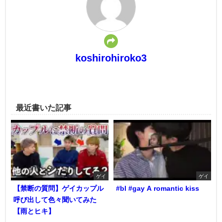
koshirohiroko3
最近書いた記事
ゲイ
ゲイ
【禁断の質問】ゲイカップル
#bl #gay A romantic kiss
呼び出して色々聞いてみた
【雨とヒキ】