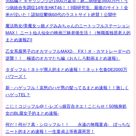
完結編＞ キャッシング計1500万返済：厨二病借金3500万円！う
つ病統合失調症14年生HKT46！！9期研究生、最後のサイト！全
米が泣いた！認知症鬱病60代のラストサイト絶賛！公開中
魔法熟女/美魔女ッ娘メグみみちゃんのニートッフルステーション
MAX！ ニート仙人仙女の映画三昧老後生活！（無職孤独居老人的
まとめ速報Z)]
乙女系腐男子のオカマッフルMAX2- FX！オ・カマトレーダーの
逆襲！！ 極道のオカマたち編（おもしろ動画まとめ速報）
タダッフル！ネトゲ廃人的まとめ速報！！ネット乞食DE2000万
パワーズ！
新・ハゲッフル！哀愁のハゲ男の髪ってるまとめ速報！！激しく
ハゲっTEL？
こじ！コジッフル@！-レズっ娘百合ネエ！こじらせ！50独身処
女のBL腐女子的まとめ速報-
何だ！何が？真・シロッフル！！ 永遠の無職童貞- ぼっちな
ニート的まとめ速報！一生童貞上等夜露死苦！