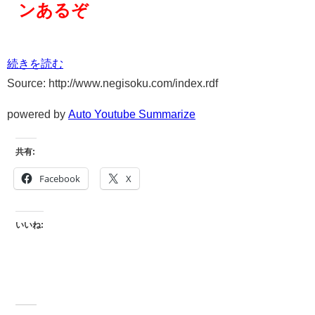
ンあるぞ
続きを読む
Source: http://www.negisoku.com/index.rdf
powered by
Auto Youtube Summarize
共有:
Facebook
X
いいね: