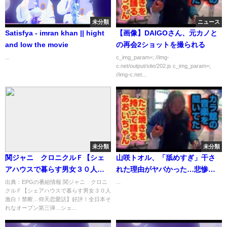
未分類
ニュース
Satisfya - imran khan || hight
【画像】DAIGOさん、元カノと
and low the movie
の再会2ショットを撮られる
...
c_img_param=; //img-
c.net/output/site/202.js c_img_param=;
//img-c.net...
未分類
未分類
関ジャニ∞クロニクルＦ【シェ
山咲トオル、「舐めすぎ」干さ
アハウスで暮らす男女３０人激
れた理由がヤバかった…悲惨す
白！禁断…仰天恋愛話】[字]…の
ぎる現在の姿とは【あの人は
出典：EPGの番組情報 関ジャニ∞クロニ
...
クルＦ【シェアハウスで暮らす男女３０人
番組内容解析まとめ
今】
激白！禁断…仰天恋愛話】好評！全日本そ
れなオープン第三弾…シェ...