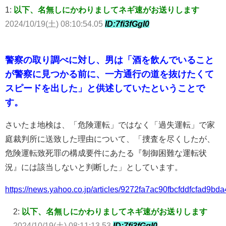
1:
以下、名無しにかわりましてネギ速がお送りします
2024/10/19(土) 08:10:54.05
ID:7fi3fGgI0
警察の取り調べに対し、男は「酒を飲んでいること
が警察に見つかる前に、一方通行の道を抜けたくて
スピードを出した」と供述していたということで
す。
さいたま地検は、「危険運転」ではなく「過失運転」で家
庭裁判所に送致した理由について、「捜査を尽くしたが、
危険運転致死罪の構成要件にあたる『制御困難な運転状
況』には該当しないと判断した」としています。
https://news.yahoo.co.jp/articles/9272fa7ac90fbcfddfcfad9b
2:
以下、名無しにかわりましてネギ速がお送りします
2024/10/19(土) 08:11:13.53
ID:7fi3fGgI0