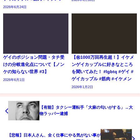
2026年6月24日
ゲイのポジション問題・タチ受
【㊗️1000万回再生超！】イケメ
けの分岐進化点について【ノン
ンゲイカップルに好きなところ
ケの知らない世界 #3】
を聞いてみた！ #lgbtq #ゲイ #
ゲイカップル #筋肉 #イケメン
2026年6月1日
2026年1月2日
【有能】タクシー運転手「大麻の匂いがする」→大
物ラッパー逮捕
【悲報】日本人さん、全く仕事にやる気がない事が