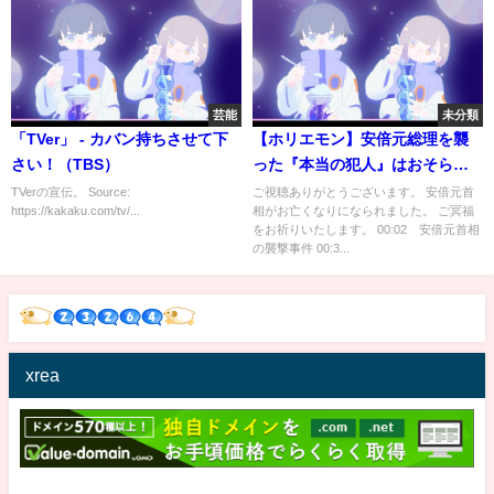
芸能
未分類
「TVer」 - カバン持ちさせて下
【ホリエモン】安倍元総理を襲
さい！（TBS）
った『本当の犯人』はおそらく
●●です。彼は奴らに洗脳されま
TVerの宣伝。 Source:
ご視聴ありがとうございます。 安倍元首
https://kakaku.com/tv/...
相がお亡くなりになられました。 ご冥福
した。真犯人の実態を暴露しま
をお祈りいたします。 00:02 安倍元首相
す【ホリエモン/安倍晋三/ガーシ
の襲撃事件 00:3...
ー/ひろゆき/NHK/立花孝志】
xrea