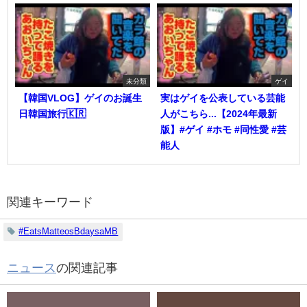
未分類
ゲイ
【韓国VLOG】ゲイのお誕生
実はゲイを公表している芸能
日韓国旅行🇰🇷
人がこちら...【2024年最新
版】#ゲイ #ホモ #同性愛 #芸
能人
関連キーワード
#EatsMatteosBdaysaMB
ニュース
の関連記事