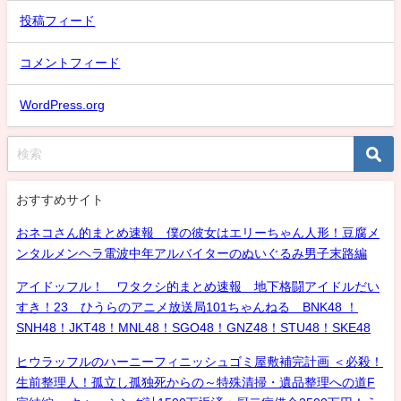
投稿フィード
コメントフィード
WordPress.org
おすすめサイト
おネコさん的まとめ速報 僕の彼女はエリーちゃん人形！豆腐メ
ンタルメンヘラ電波中年アルバイターのぬいぐるみ男子末路編
アイドッフル！ ワタクシ的まとめ速報 地下格闘アイドルだい
すき！23 ひうらのアニメ放送局101ちゃんねる BNK48 ！
SNH48！JKT48！MNL48！SGO48！GNZ48！STU48！SKE48
ヒウラッフルのハーニーフィニッシュゴミ屋敷補完計画 ＜必殺！
生前整理人！孤立し孤独死からの～特殊清掃・遺品整理への道F