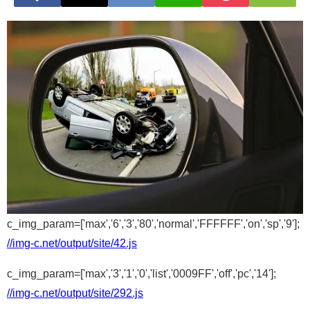
c_img_param=['max','6','3','80','normal','FFFFFF','on','sp','9'];
//img-c.net/output/site/42.js
c_img_param=['max','3','1','0','list','0009FF','off','pc','14'];
//img-c.net/output/site/292.js