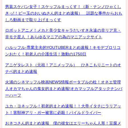
男装スケバン女子！スケッフルまっくす！（新・ナンノひゃくし
きっ!！ビー玉のおいぬさん的まとめ速報） 話題な事件からおも
しろ動画まで取り上げまっくす
ロボットアニメ！メカと美少女キャラだいすき永遠の非リア充・
非モテ星人 ！あらゆるマニアの為のマニアックサイト
ハルッフル-専業主夫的YOUTUBERまとめ速報！キモデブロリコ
ンおたく！初老人の介護生活！激動の1750日
アニゲタレスト（元祖！アニメッフル） ひきこもりニートのオ
ナベ的まとめ速報
火浦のシネマッフル映画NEWS情報ポータブルの杜！オネエ管理
人オカマちゃんの鬼女的まとめ速報!オカマッフルアタックナンバ
ーハーフ
ユカ・ヨネッフル！初老的まとめ速報！！大帝イタチにラリアッ
ト！害獣神アリ・ガー被害に必殺！パイルドライバー
おネコさん的まとめ速報 僕の彼女はエリーちゃん人形！豆腐メ