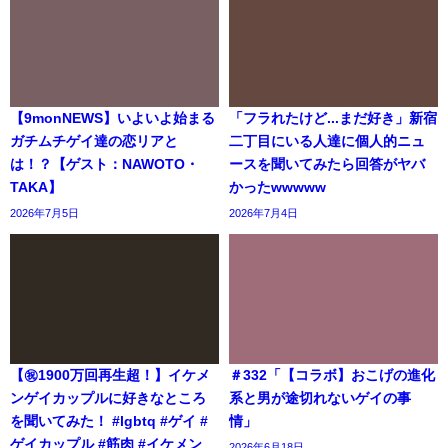
【9monNEWS】いよいよ始まる
「フラれたけど...まだ好き」新宿
ガチムチゲイ達の恋リアと
二丁目にいる人達に個人的ニュ
は！？【ゲスト：NAWOTO・
ースを聞いてみたら回答がヤバ
TAKA】
かったwwwww
2026年7月5日
2026年7月4日
【㊗️1900万回再生超！】イケメ
＃332「【コラボ】おこげの進化
ンゲイカップルに好きなところ
系と男が途切れないゲイの事
を聞いてみた！ #lgbtq #ゲイ #
情」
ゲイカップル #筋肉 #イケメン
2026年6月18日