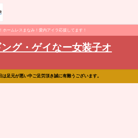
！ホームレスまなみ！愛内アイラ応援してます！
ギング・ゲイなー女装子オ
日は足元が悪い中ご足労頂き誠に有難うございます。