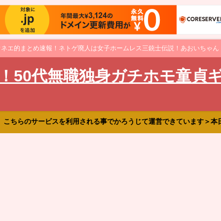
オネエ的まとめ速報！ネトゲ廃人は女子ホームレス三銃士伝説！あおいちゃん
！50代無職独身ガチホモ童貞
、こちらのサービスを利用される事でかろうじて運営できています＞本