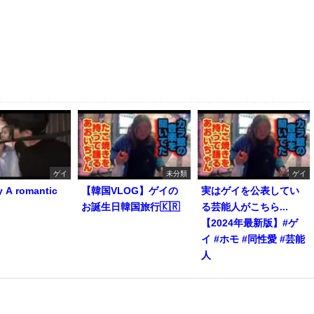
ゲイ
未分類
ゲイ
y A romantic
【韓国VLOG】ゲイの
実はゲイを公表してい
お誕生日韓国旅行🇰🇷
る芸能人がこちら...
【2024年最新版】#ゲ
イ #ホモ #同性愛 #芸能
人