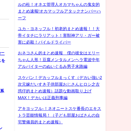
ルの杜！オネエ管理人オカマちゃんの鬼女的
まとめ速報!オカマッフルアタックナンバーハ
ーフ
ユカ・ヨネッフル！初老的まとめ速報！！大
帝イタチにラリアット！害獣神アリ・ガー被
害に必殺！パイルドライバー
おネコさん的まとめ速報 僕の彼女はエリー
宿二
ちゃん人形！豆腐メンタルメンヘラ電波中年
スを
アルバイターのぬいぐるみ男子末路編
スケバン！デカッフルまっくす（デカい強い2
次元嫁だいすき子供部屋おじさんヒロシ之古
惑仔的まとめ速報）話題な動画取り上げ
化系
MAX！デカいは正義刑事編
アキヨッフル-！ネオニートスケ番長のエキス
トラ芸能情報局！（子ども部屋おばさんの自
宅警備員的まとめ速報）
ン