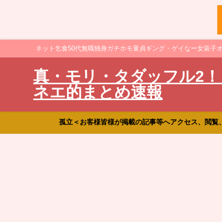
ネット乞食50代無職独身ガチホモ童貞ギング・ゲイなー女装子
真・モリ・タダッフル2！
ネエ的まとめ速報
孤立＜お客様皆様が掲載の記事等へアクセス、閲覧