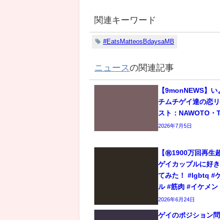
関連キーワード
#EatsMatteosBdaysaMB
ニュース
の関連記事
【9monNEWS】
チムチゲイ達の恋
スト：NAWOTO・T
2026年7月5日
【㊗️1900万回再
ゲイカップルに好
てみた！ #lgbtq 
ル #筋肉 #イケメン
2026年6月24日
ゲイのポジション