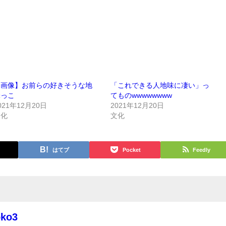
【画像】お前らの好きそうな地
「これできる人地味に凄い」っ
味っこ
てものwwwwwwww
021年12月20日
2021年12月20日
文化
文化
はてブ
Pocket
Feedly
oko3