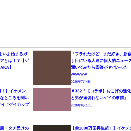
いよいよ始まるガ
「フラれたけど...まだ好き」新
リアとは！？【ゲ
丁目にいる人達に個人的ニュー
AKA】
聞いてみたら回答がヤバかった
wwwww
2026年7月4日
生超！】イケメン
＃332「【コラボ】おこげの進
きなところを聞い
と男が途切れないゲイの事情」
#ゲイ #ゲイカップ
2026年6月18日
問題・タチ受けの
【㊗️1000万回再生超！】イケメ