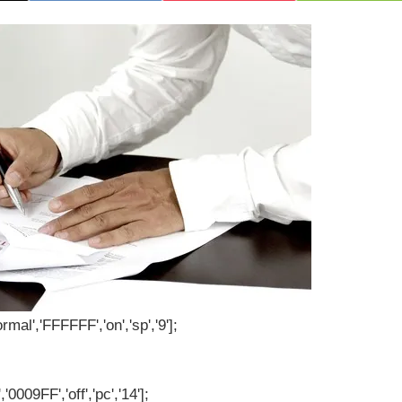
rmal','FFFFFF','on','sp','9'];
'0009FF','off','pc','14'];