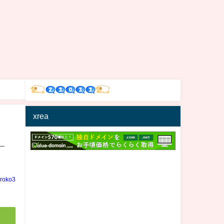
xrea
←
iroko3