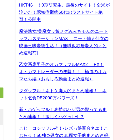
HKT46！！9期研究生、最後のサイト！全米が
泣いた！認知症鬱病60代のラストサイト絶
賛！公開中
魔法熟女/美魔女ッ娘メグみみちゃんのニート
ッフルステーションMAX！ ニート仙人仙女の
映画三昧老後生活！（無職孤独居老人的まと
め速報Z)]
乙女系腐男子のオカマッフルMAX2- FX！
オ・カマトレーダーの逆襲！！ 極道のオカ
マたち編（おもしろ動画まとめ速報）
タダッフル！ネトゲ廃人的まとめ速報！！ネ
ット乞食DE2000万パワーズ！
新・ハゲッフル！哀愁のハゲ男の髪ってるま
とめ速報！！激しくハゲっTEL？
こじ！コジッフル@！-レズっ娘百合ネエ！こ
じらせ！50独身処女のBL腐女子的まとめ速報-