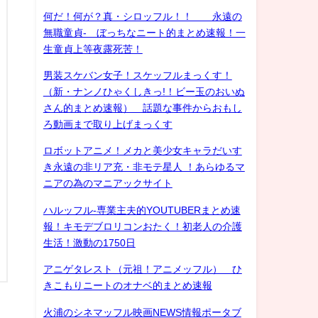
何だ！何が？真・シロッフル！！ 永遠の
無職童貞- ぼっちなニート的まとめ速報！一
生童貞上等夜露死苦！
男装スケバン女子！スケッフルまっくす！
（新・ナンノひゃくしきっ!！ビー玉のおいぬ
さん的まとめ速報） 話題な事件からおもし
ろ動画まで取り上げまっくす
ロボットアニメ！メカと美少女キャラだいす
き永遠の非リア充・非モテ星人 ！あらゆるマ
ニアの為のマニアックサイト
ハルッフル-専業主夫的YOUTUBERまとめ速
報！キモデブロリコンおたく！初老人の介護
生活！激動の1750日
アニゲタレスト（元祖！アニメッフル） ひ
きこもりニートのオナベ的まとめ速報
火浦のシネマッフル映画NEWS情報ポータブ