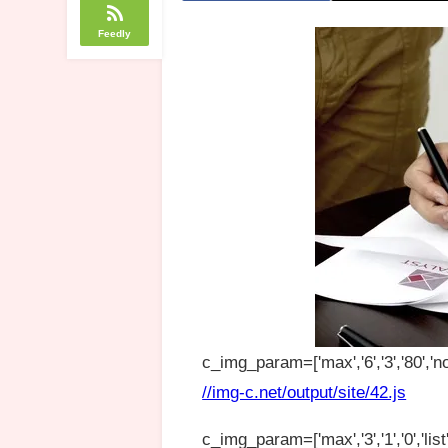
Feedly
c_img_param=['max','6','3','80','no
//img-c.net/output/site/42.js
c_img_param=['max','3','1','0','list',