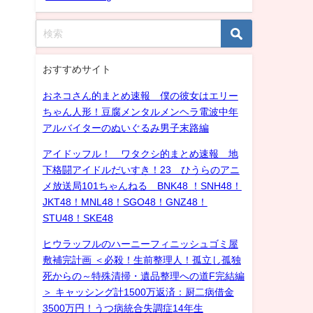
おすすめサイト
おネコさん的まとめ速報 僕の彼女はエリー
ちゃん人形！豆腐メンタルメンヘラ電波中年
アルバイターのぬいぐるみ男子末路編
アイドッフル！ ワタクシ的まとめ速報 地
下格闘アイドルだいすき！23 ひうらのアニ
メ放送局101ちゃんねる BNK48 ！SNH48！
JKT48！MNL48！SGO48！GNZ48！
STU48！SKE48
ヒウラッフルのハーニーフィニッシュゴミ屋
敷補完計画 ＜必殺！生前整理人！孤立し孤独
死からの～特殊清掃・遺品整理への道F完結編
＞ キャッシング計1500万返済：厨二病借金
3500万円！うつ病統合失調症14年生