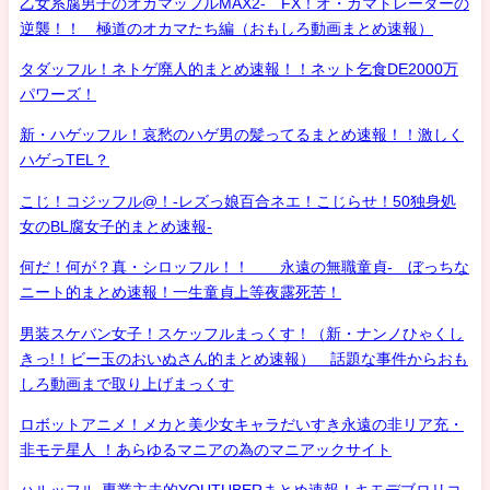
乙女系腐男子のオカマッフルMAX2- FX！オ・カマトレーダーの
逆襲！！ 極道のオカマたち編（おもしろ動画まとめ速報）
タダッフル！ネトゲ廃人的まとめ速報！！ネット乞食DE2000万
パワーズ！
新・ハゲッフル！哀愁のハゲ男の髪ってるまとめ速報！！激しく
ハゲっTEL？
こじ！コジッフル@！-レズっ娘百合ネエ！こじらせ！50独身処
女のBL腐女子的まとめ速報-
何だ！何が？真・シロッフル！！ 永遠の無職童貞- ぼっちな
ニート的まとめ速報！一生童貞上等夜露死苦！
男装スケバン女子！スケッフルまっくす！（新・ナンノひゃくし
きっ!！ビー玉のおいぬさん的まとめ速報） 話題な事件からおも
しろ動画まで取り上げまっくす
ロボットアニメ！メカと美少女キャラだいすき永遠の非リア充・
非モテ星人 ！あらゆるマニアの為のマニアックサイト