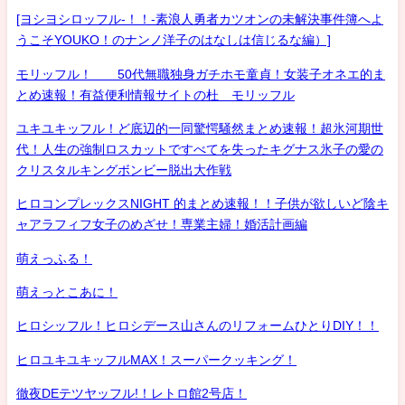
[ヨシヨシロッフル-！！-素浪人勇者カツオンの未解決事件簿へよ
うこそYOUKO！のナンノ洋子のはなしは信じるな編）]
モリッフル！ 50代無職独身ガチホモ童貞！女装子オネエ的ま
とめ速報！有益便利情報サイトの杜 モリッフル
ユキユキッフル！ど底辺的一同驚愕騒然まとめ速報！超氷河期世
代！人生の強制ロスカットですべてを失ったキグナス氷子の愛の
クリスタルキングボンビー脱出大作戦
ヒロコンプレックスNIGHT 的まとめ速報！！子供が欲しいど陰キ
ャアラフィフ女子のめざせ！専業主婦！婚活計画編
萌えっふる！
萌えっとこあに！
ヒロシッフル！ヒロシデース山さんのリフォームひとりDIY！！
ヒロユキユキッフルMAX！スーパークッキング！
徹夜DEテツヤッフル!！レトロ館2号店！