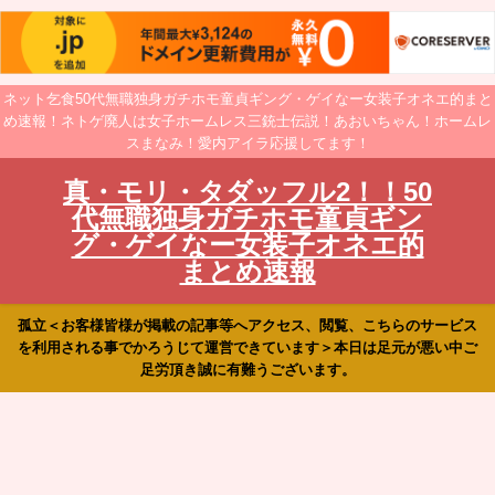
ネット乞食50代無職独身ガチホモ童貞ギング・ゲイなー女装子オネエ的まと
め速報！ネトゲ廃人は女子ホームレス三銃士伝説！あおいちゃん！ホームレ
スまなみ！愛内アイラ応援してます！
真・モリ・タダッフル2！！50
代無職独身ガチホモ童貞ギン
グ・ゲイなー女装子オネエ的
まとめ速報
孤立＜お客様皆様が掲載の記事等へアクセス、閲覧、こちらのサービス
を利用される事でかろうじて運営できています＞本日は足元が悪い中ご
足労頂き誠に有難うございます。