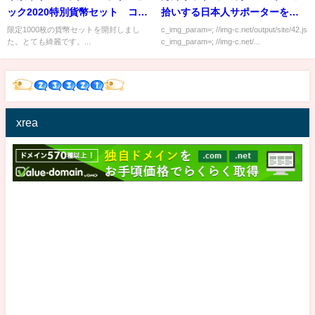
ック2020特別貨幣セット コイ
拾いする日本人サポーターをイ
ン 近代貨幣
ラストにしてやったぜｗｗｗｗ
限定1000枚の貨幣セットを開封しまし
c_img_param=; //img-c.net/output/site/42.js
た。とても綺麗です。...
c_img_param=; //img-c.net/...
ｗ」
xrea