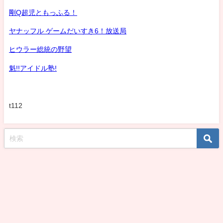
剛Q超児ともっふる！
ヤナッフル ゲームだいすき6！放送局
ヒウラー総統の野望
魁!!アイドル塾!
t112