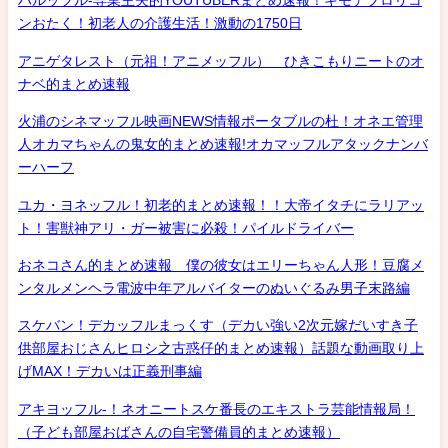
ハルッフル-専業主夫的YOUTUBERまとめ速報！キモデブロリコ
ンおたく！初老人の介護生活！激動の1750日
アニゲタレスト（元祖！アニメッフル） ひきこもりニートのオ
ナベ的まとめ速報
火浦のシネマッフル映画NEWS情報ポータブルの杜！オネエ管理
人オカマちゃんの鬼女的まとめ速報!オカマッフルアタックナンバ
ーハーフ
ユカ・ヨネッフル！初老的まとめ速報！！大帝イタチにラリアッ
ト！害獣神アリ・ガー被害に必殺！パイルドライバー
おネコさん的まとめ速報 僕の彼女はエリーちゃん人形！豆腐メ
ンタルメンヘラ電波中年アルバイターのぬいぐるみ男子末路編
スケバン！デカッフルまっくす（デカい強い2次元嫁だいすき子
供部屋おじさんヒロシ之古惑仔的まとめ速報）話題な動画取り上
げMAX！デカいは正義刑事編
アキヨッフル-！ネオニートスケ番長のエキストラ芸能情報局！
（子ども部屋おばさんの自宅警備員的まとめ速報）