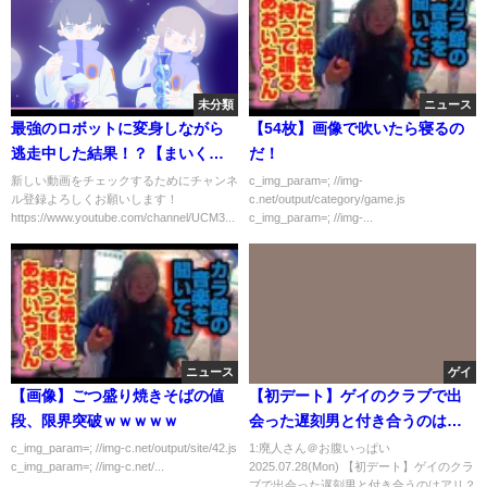
未分類
ニュース
最強のロボットに変身しながら
【54枚】画像で吹いたら寝るの
逃走中した結果！？【まいく
だ！
ら・マインクラフト】
新しい動画をチェックするためにチャンネ
c_img_param=; //img-
ル登録よろしくお願いします！
c.net/output/category/game.js
https://www.youtube.com/channel/UCM3...
c_img_param=; //img-...
ニュース
ゲイ
【画像】ごつ盛り焼きそばの値
【初デート】ゲイのクラブで出
段、限界突破ｗｗｗｗｗ
会った遅刻男と付き合うのはア
リ？【マッチングアプリ】
c_img_param=; //img-c.net/output/site/42.js
1:廃人さん＠お腹いっぱい
c_img_param=; //img-c.net/...
2025.07.28(Mon) 【初デート】ゲイのクラ
ブで出会った遅刻男と付き合うのはアリ？