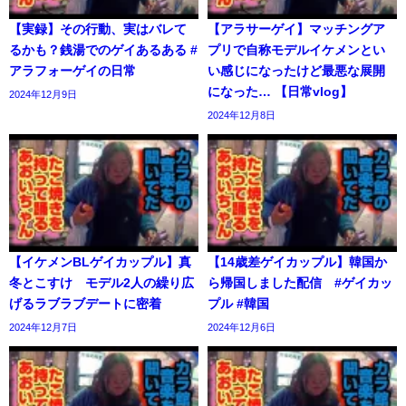
【実録】その行動、実はバレて
【アラサーゲイ】マッチングア
るかも？銭湯でのゲイあるある #
プリで自称モデルイケメンとい
アラフォーゲイの日常
い感じになったけど最悪な展開
になった… 【日常vlog】
2024年12月9日
2024年12月8日
【イケメンBLゲイカップル】真
【14歳差ゲイカップル】韓国か
冬とこすけ モデル2人の繰り広
ら帰国しました配信 #ゲイカッ
げるラブラブデートに密着
プル #韓国
2024年12月7日
2024年12月6日