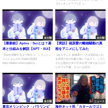
【マッチングアプリ】っ...
未分類
未分類
【最新鋭】Aptos・Suiとは？基
【実話】福原愛の離婚騒動の真
本と仕組みを解説【APT・SUI】
相をアニメにしてみた
【Suiを理解する上で役立つ、くりぷとく
【あらすじ】 福原愛といえば笑顔あふれ
りぷとさんのX (Twitter)投稿】
る卓球少女の印象が強いであろう。しかし
https://twitter.com/crypt0cry...
そんな彼女が夫や子供を持つ身でありなが
らダブル不倫、さらには泥沼...
未分類
ニュース
東京オリンピック・パラリンピ
海外ネット民「カタールでゴミ