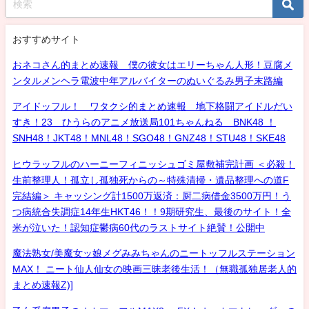
おすすめサイト
おネコさん的まとめ速報 僕の彼女はエリーちゃん人形！豆腐メ
ンタルメンヘラ電波中年アルバイターのぬいぐるみ男子末路編
アイドッフル！ ワタクシ的まとめ速報 地下格闘アイドルだい
すき！23 ひうらのアニメ放送局101ちゃんねる BNK48 ！
SNH48！JKT48！MNL48！SGO48！GNZ48！STU48！SKE48
ヒウラッフルのハーニーフィニッシュゴミ屋敷補完計画 ＜必殺！
生前整理人！孤立し孤独死からの～特殊清掃・遺品整理への道F
完結編＞ キャッシング計1500万返済：厨二病借金3500万円！う
つ病統合失調症14年生HKT46！！9期研究生、最後のサイト！全
米が泣いた！認知症鬱病60代のラストサイト絶賛！公開中
魔法熟女/美魔女ッ娘メグみみちゃんのニートッフルステーション
MAX！ ニート仙人仙女の映画三昧老後生活！（無職孤独居老人的
まとめ速報Z)]