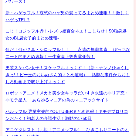
パワーズ！
新・ハゲッフル！哀愁のハゲ男の髪ってるまとめ速報！！激しく
ハゲっTEL？
こじ！コジッフル@！-レズっ娘百合ネエ！こじらせ！50独身処
女のBL腐女子的まとめ速報-
何だ！何が？真・シロッフル！！ 永遠の無職童貞- ぼっちな
ニート的まとめ速報！一生童貞上等夜露死苦！
男装スケバン女子！スケッフルまっくす！（新・ナンノひゃくし
きっ!！ビー玉のおいぬさん的まとめ速報） 話題な事件からおも
しろ動画まで取り上げまっくす
ロボットアニメ！メカと美少女キャラだいすき永遠の非リア充・
非モテ星人 ！あらゆるマニアの為のマニアックサイト
ハルッフル-専業主夫的YOUTUBERまとめ速報！キモデブロリコ
ンおたく！初老人の介護生活！激動の1750日
アニゲタレスト（元祖！アニメッフル） ひきこもりニートのオ