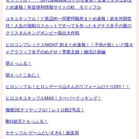
とめ速報！有益便利情報サイトの杜 モリッフル
ユキユキッフル！ど底辺的一同驚愕騒然まとめ速報！超氷河期世
代！人生の強制ロスカットですべてを失ったキグナス氷子の愛の
クリスタルキングボンビー脱出大作戦
ヒロコンプレックスNIGHT 的まとめ速報！！子供が欲しいど陰キ
ャアラフィフ女子のめざせ！専業主婦！婚活計画編
萌えっふる！
萌えっとこあに！
ヒロシッフル！ヒロシデース山さんのリフォームひとりDIY！！
ヒロユキユキッフルMAX！スーパークッキング！
徹夜DEテツヤッフル!！レトロ館2号店！
剛Q超児ともっふる！
ヤナッフル ゲームだいすき6！放送局