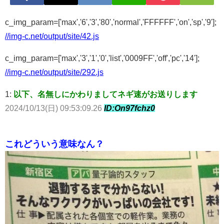
c_img_param=['max','6','3','80','normal','FFFFFF','on','sp','9'];
//img-c.net/output/site/42.js
c_img_param=['max','3','1','0','list','0009FF','off','pc','14'];
//img-c.net/output/site/292.js
1:
以下、名無しにかわりましてネギ速がお送りします
2024/10/13(日) 09:53:09.26
ID:On97fchz0
これどういう意味なん？