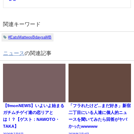
関連キーワード
#EatsMatteosBdaysaMB
ニュース
の関連記事
【9monNEWS】いよいよ始まる
「フラれたけど...まだ好き」新宿
ガチムチゲイ達の恋リアと
二丁目にいる人達に個人的ニュ
は！？【ゲスト：NAWOTO・
ースを聞いてみたら回答がヤバ
TAKA】
かったwwwww
2026年7月5日
2026年7月4日