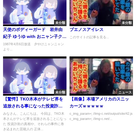
未分類
未分類
天使のボディーガード 岩井由
ブエノスアイレス
紀子 ゆうゆ with おニャン子クラ
このサイトの記事を見る...
ブ
1987年4月6日放送 夕やけニャンニャン
より...
未分類
ニュース
【驚愕】TKO木本がテレビ界を
【画像】本場アメリカのスニッ
追放される事になった投資詐欺
カーズｗｗｗｗｗ
事件の真相がヤバすぎる...！
みなさん、こんにちは。 今回は、TKO木
c_img_param=; //img-c.net/output/site/42.js
本さんがテレビ界を追放されることになっ
c_img_param=; //img-c.net/...
『TKO』で知られるお笑い芸人
た 投資詐欺の真相や、それらの事件に巻
の事件に巻き込まれた芸能人の
き込まれた芸能人の 正体...
正体に一同驚愕...！