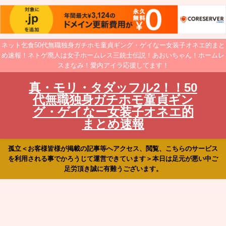
ネット乞食50代無職独身ガチホモ童貞ギング・ゲイなー女装子オネエ的まと
め速報！ネトゲ廃人は女子ホームレス三銃士伝説！あおいちゃん！ホームレ
スまなみ！愛内アイラ応援してます！
真・モリ・タダッフル2！！50
代無職独身ガチホモ童貞ギン
グ・ゲイなー女装子オネエ的
まとめ速報
孤立＜お客様皆様が掲載の記事等へアクセス、閲覧、こちらのサービス
を利用される事でかろうじて運営できています＞本日は足元が悪い中ご
足労頂き誠に有難うございます。