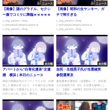
ニュース
ニュース
【画像】謎のグラドル、セクシ
【画像】昭和の女ヤンキー、ガ
ー服でコミケに降臨ｗｗｗｗｗ
チで怖すぎる
c_img_param=; //img-
c_img_param=; //img-
c.net/output/category/anime.js
c.net/output/category/anime.js
c_img_param=; //img...
c_img_param=; //img...
未分類
未分類
アパートから“白骨化遺体”女逮
自民・生稲晃子氏が当選確実
捕 横浜 | 本日のニュース
参院選東京
神奈川県横浜市のアパートで２４日、白骨
参院選東京選挙区（改選数6）で、自民新
化した遺体が見つかり、４８歳の女が死体
人の生稲晃子氏（54）が当選を確実にし
遺棄の疑いで逮捕されました。遺体は内縁
た。【撮影・小林努】2022年7月11日公開
の夫とみられ、女は「葬式を...
関連記事は→htt...