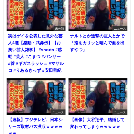
未分類
ニュース
実はゲイを公表した意外な芸
ナルトとか進撃の巨人とかで
人4選【感動・武勇伝】【お
「指をカリッと噛んで血を出
笑い芸人雑学】 #shorts #感
すやつ」
動 #芸人 #こまつ #パンサー
#菅 #ギガスラッシュ #マサル
コ #りあるきっず #安田善紀
ニュース
ニュース
【速報】フジテレビ、日本シ
【画像】大谷翔平、結婚して
リーズ取材パス没収ｗｗｗｗ
変わってしまうｗｗｗｗｗ
ｗｗ