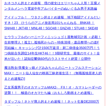
おネコさん的まとめ速報 僕の彼女はエリーちゃん人形！豆腐メ
ンタルメンヘラ電波中年アルバイターのぬいぐるみ男子末路編
アイドッフル！ ワタクシ的まとめ速報 地下格闘アイドルだい
すき！23 ひうらのアニメ放送局101ちゃんねる BNK48 ！
SNH48！JKT48！MNL48！SGO48！GNZ48！STU48！SKE48
ヒウラッフルのハーニーフィニッシュゴミ屋敷補完計画 ＜必殺！
生前整理人！孤立し孤独死からの～特殊清掃・遺品整理への道F
完結編＞ キャッシング計1500万返済：厨二病借金3500万円！う
つ病統合失調症14年生HKT46！！9期研究生、最後のサイト！全
米が泣いた！認知症鬱病60代のラストサイト絶賛！公開中
魔法熟女/美魔女ッ娘メグみみちゃんのニートッフルステーション
MAX！ ニート仙人仙女の映画三昧老後生活！（無職孤独居老人的
まとめ速報Z)]
乙女系腐男子のオカマッフルMAX2- FX！オ・カマトレーダーの
逆襲！！ 極道のオカマたち編（おもしろ動画まとめ速報）
タダッフル！ネトゲ廃人的まとめ速報！！ネット乞食DE2000万