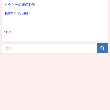
ヒウラー総統の野望
魁!!アイドル塾!
t112