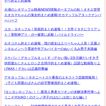
ナベ的まとめ速報
火浦のシネマッフル映画NEWS情報ポータブルの杜！オネエ管理
人オカマちゃんの鬼女的まとめ速報!オカマッフルアタックナンバ
ーハーフ
ユカ・ヨネッフル！初老的まとめ速報！！大帝イタチにラリアッ
ト！害獣神アリ・ガー被害に必殺！パイルドライバー
おネコさん的まとめ速報 僕の彼女はエリーちゃん人形！豆腐メ
ンタルメンヘラ電波中年アルバイターのぬいぐるみ男子末路編
スケバン！デカッフルまっくす（デカい強い2次元嫁だいすき子
供部屋おじさんヒロシ之古惑仔的まとめ速報）話題な動画取り上
げMAX！デカいは正義刑事編
アキヨッフル-！ネオニートスケ番長のエキストラ芸能情報局！
（子ども部屋おばさんの自宅警備員的まとめ速報）
[ヨシヨシロッフル-！！-素浪人勇者カツオンの未解決事件簿へよ
うこそYOUKO！のナンノ洋子のはなしは信じるな編）]
モリッフル！ 50代無職独身ガチホモ童貞！女装子オネエ的ま