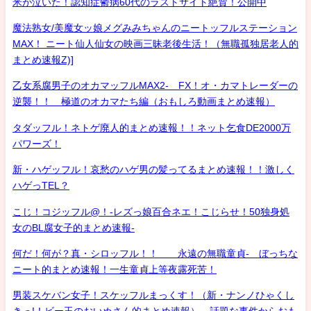
米が泣いた！認知症鬱病60代のラストサイト絶賛！公開中
魔法熟女/美魔女ッ娘メグみみちゃんのニートッフルステーション
MAX！ ニート仙人仙女の映画三昧老後生活！（無職孤独居老人的
まとめ速報Z)]
乙女系腐男子のオカマッフルMAX2- FX！オ・カマトレーダーの
逆襲！！ 極道のオカマたち編（おもしろ動画まとめ速報）
タダッフル！ネトゲ廃人的まとめ速報！！ネット乞食DE2000万
パワーズ！
新・ハゲッフル！哀愁のハゲ男の髪ってるまとめ速報！！激しく
ハゲっTEL？
こじ！コジッフル@！-レズっ娘百合ネエ！こじらせ！50独身処
女のBL腐女子的まとめ速報-
何だ！何が？真・シロッフル！！ 永遠の無職童貞- ぼっちな
ニート的まとめ速報！一生童貞上等夜露死苦！
男装スケバン女子！スケッフルまっくす！（新・ナンノひゃくし