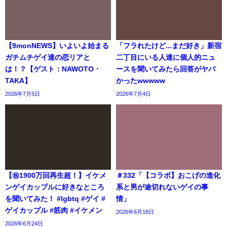
【9monNEWS】いよいよ始まる
「フラれたけど...まだ好き」新宿
ガチムチゲイ達の恋リアと
二丁目にいる人達に個人的ニュ
は！？【ゲスト：NAWOTO・
ースを聞いてみたら回答がヤバ
TAKA】
かったwwwww
2026年7月5日
2026年7月4日
【㊗️1900万回再生超！】イケメ
＃332「【コラボ】おこげの進化
ンゲイカップルに好きなところ
系と男が途切れないゲイの事
を聞いてみた！ #lgbtq #ゲイ #
情」
ゲイカップル #筋肉 #イケメン
2026年6月18日
2026年6月24日