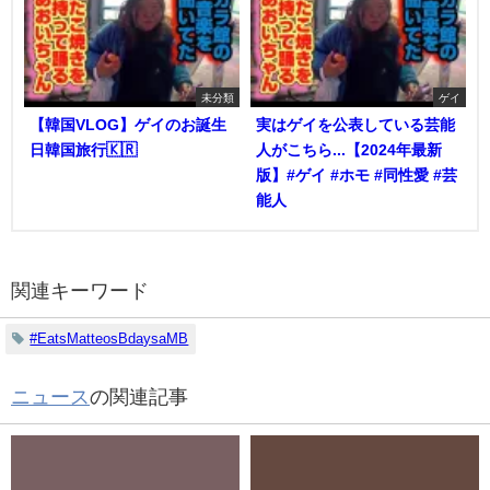
未分類
ゲイ
【韓国VLOG】ゲイのお誕生
実はゲイを公表している芸能
日韓国旅行🇰🇷
人がこちら...【2024年最新
版】#ゲイ #ホモ #同性愛 #芸
能人
関連キーワード
#EatsMatteosBdaysaMB
ニュース
の関連記事