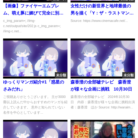
【画像】ファイヤーエムブレ
女性だけの新世界と地球最後の
ム、萌え豚に媚びて完全に別の
男を描く「Y：ザ・ラストマン」
ゲームに・・・
10月27日Disney+で配信
c_img_param=; //img-
Source: https://www.cinemacafe.net/...
c.net/output/site/202.js c_img_param=;
//img-c.net...
未分類
未分類
ゆっくりマンガ紹介#1「惑星の
森香澄の全部嘘テレビ 森香澄
さみだれ」
が様々な企画に挑戦 10月30日
ご視聴ありがとうございます。 主が3000
森香澄の全部嘘テレビ 2024年10月30
冊以上読んだ中からおすすめのマンガを紹
日 内容：森香澄が様々な企画に挑戦出演
介していきます。 意外と知られていない
者：森香澄 ほか Source: http://waraim...
名作を中心としています...