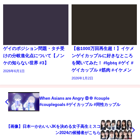
ゲイのポジション問題・タチ受
【㊗️1000万回再生超！】イケメ
けの分岐進化点について【ノン
ンゲイカップルに好きなところ
ケの知らない世界 #3】
を聞いてみた！ #lgbtq #ゲイ #
ゲイカップル #筋肉 #イケメン
2026年6月1日
2026年1月2日
When Asians are Angry 😡💢 #couple
#couplegoals #ゲイカップル #同性カップル
【画像】日本一かわいいJKを決める女子高生ミスコ
ン2024の候補者がこちら