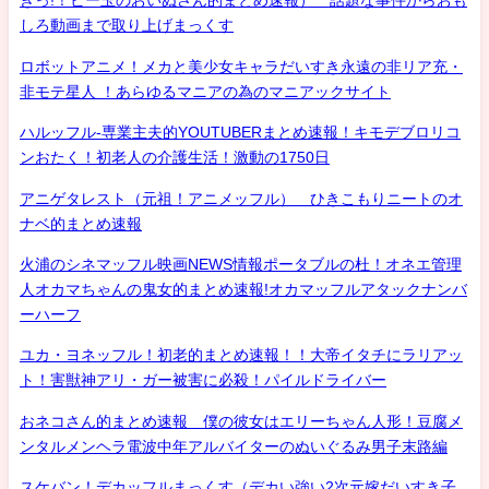
きっ!！ビー玉のおいぬさん的まとめ速報） 話題な事件からおも
しろ動画まで取り上げまっくす
ロボットアニメ！メカと美少女キャラだいすき永遠の非リア充・
非モテ星人 ！あらゆるマニアの為のマニアックサイト
ハルッフル-専業主夫的YOUTUBERまとめ速報！キモデブロリコ
ンおたく！初老人の介護生活！激動の1750日
アニゲタレスト（元祖！アニメッフル） ひきこもりニートのオ
ナベ的まとめ速報
火浦のシネマッフル映画NEWS情報ポータブルの杜！オネエ管理
人オカマちゃんの鬼女的まとめ速報!オカマッフルアタックナンバ
ーハーフ
ユカ・ヨネッフル！初老的まとめ速報！！大帝イタチにラリアッ
ト！害獣神アリ・ガー被害に必殺！パイルドライバー
おネコさん的まとめ速報 僕の彼女はエリーちゃん人形！豆腐メ
ンタルメンヘラ電波中年アルバイターのぬいぐるみ男子末路編
スケバン！デカッフルまっくす（デカい強い2次元嫁だいすき子