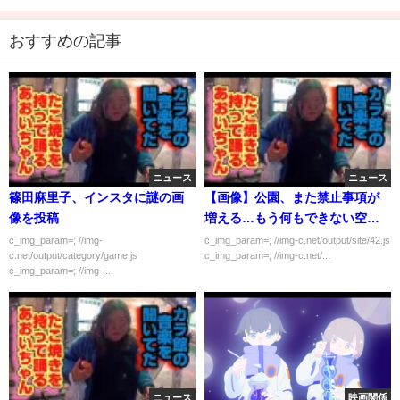
おすすめの記事
ニュース
ニュース
篠田麻里子、インスタに謎の画
【画像】公園、また禁止事項が
像を投稿
増える…もう何もできない空間
に
c_img_param=; //img-
c_img_param=; //img-c.net/output/site/42.js
c.net/output/category/game.js
c_img_param=; //img-c.net/...
c_img_param=; //img-...
ニュース
映画関係