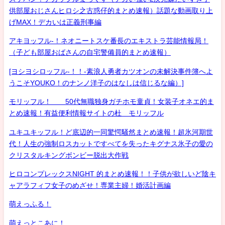
供部屋おじさんヒロシ之古惑仔的まとめ速報）話題な動画取り上
げMAX！デカいは正義刑事編
アキヨッフル-！ネオニートスケ番長のエキストラ芸能情報局！
（子ども部屋おばさんの自宅警備員的まとめ速報）
[ヨシヨシロッフル-！！-素浪人勇者カツオンの未解決事件簿へよ
うこそYOUKO！のナンノ洋子のはなしは信じるな編）]
モリッフル！ 50代無職独身ガチホモ童貞！女装子オネエ的ま
とめ速報！有益便利情報サイトの杜 モリッフル
ユキユキッフル！ど底辺的一同驚愕騒然まとめ速報！超氷河期世
代！人生の強制ロスカットですべてを失ったキグナス氷子の愛の
クリスタルキングボンビー脱出大作戦
ヒロコンプレックスNIGHT 的まとめ速報！！子供が欲しいど陰キ
ャアラフィフ女子のめざせ！専業主婦！婚活計画編
萌えっふる！
萌えっとこあに！