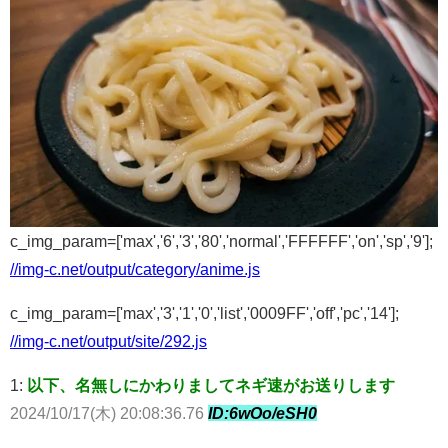
c_img_param=['max','6','3','80','normal','FFFFFF','on','sp','9'];
//img-c.net/output/category/anime.js
c_img_param=['max','3','1','0','list','0009FF','off','pc','14'];
//img-c.net/output/site/292.js
1:
以下、名無しにかわりましてネギ速がお送りします
2024/10/17(木) 20:08:36.76
ID:6wOo/eSH0