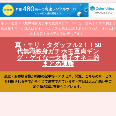
ネット乞食50代無職独身ガチホモ童貞ギング・ゲイなー女装子オネエ的まと
め速報！ネトゲ廃人は女子ホームレス三銃士伝説！あおいちゃん！ホームレ
スまなみ！愛内アイラ応援してます！
真・モリ・タダッフル2！！50
代無職独身ガチホモ童貞ギン
グ・ゲイなー女装子オネエ的
まとめ速報
孤立＜お客様皆様が掲載の記事等へアクセス、閲覧、こちらのサービス
を利用される事でかろうじて運営できています＞本日は足元が悪い中ご
足労頂き誠に有難うございます。