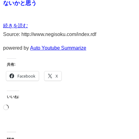
ないかと思う
続きを読む
Source: http://www.negisoku.com/index.rdf
powered by
Auto Youtube Summarize
共有:
Facebook
X
いいね: