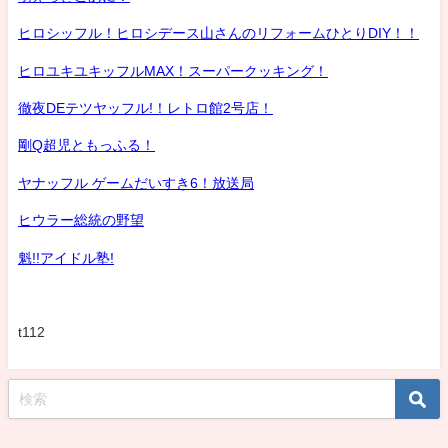
ヒロシッフル！ヒロシデース山さんのリフォームひとりDIY！！
ヒロユキユキッフルMAX！スーパークッキング！
徹夜DEテツヤッフル!！レトロ館2号店！
剛Q超児ともっふる！
ヤナッフル ゲームだいすき6！放送局
ヒウラー総統の野望
魁!!アイドル塾!
t112