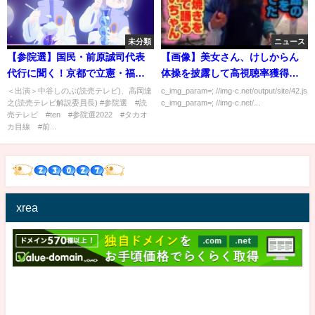
未分類
ニュース
【参院選】国民・前原誠司代表
【画像】美女さん、けしからん
代行に聞く！京都で立憲・福山
体操を披露して高視聴率獲得し
哲郎氏となぜ決裂？今後の展望
てしまう
＜出演＞中谷しのぶ(読売テレビ)、高岡達
c_img_param=; //img-c.net/output/site/42.js
之(読売テレビ解説委員長) #参院選 #読
c_img_param=; //img-c.net/...
は？
売テレビ #ten #参院選2022 #タカオ
カ目線 #前...
xrea