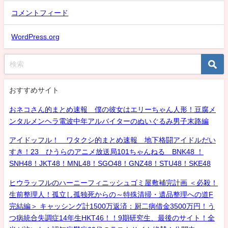
コメントフィード
WordPress.org
おすすめサイト
おネコさん的まとめ速報 僕の彼女はエリーちゃん人形！豆腐メ
ンタルメンヘラ電波中年アルバイターのぬいぐるみ男子末路編
アイドッフル！ ワタクシ的まとめ速報 地下格闘アイドルだい
すき！23 ひうらのアニメ放送局101ちゃんねる BNK48 ！
SNH48！JKT48！MNL48！SGO48！GNZ48！STU48！SKE48
ヒウラッフルのハーニーフィニッシュゴミ屋敷補完計画 ＜必殺！
生前整理人！孤立し孤独死からの～特殊清掃・遺品整理への道F
完結編＞ キャッシング計1500万返済：厨二病借金3500万円！う
つ病統合失調症14年生HKT46！！9期研究生、最後のサイト！全