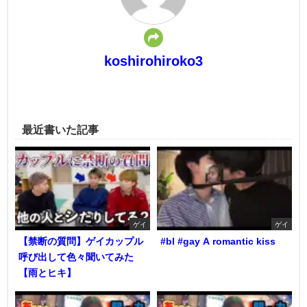
koshirohiroko3
最近書いた記事
ゲイ
ゲイ
【禁断の質問】ゲイカップル
#bl #gay A romantic kiss
呼び出して色々聞いてみた
【雨とヒキ】