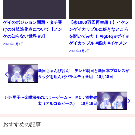
ゲイのポジション問題・タチ受
【㊗️1000万回再生超！】イケメ
けの分岐進化点について【ノン
ンゲイカップルに好きなところ
ケの知らない世界 #3】
を聞いてみた！ #lgbtq #ゲイ #
ゲイカップル #筋肉 #イケメン
2026年6月1日
2026年1月2日
新日ちゃんぴおん! テレビ朝日と新日本プロレスが
タッグを組んだバラエティ番組 10月18日
叫叫男子〜金曜深夜のホラーゲーム〜 MC：酒井健
太（アルコ＆ピース） 10月18日
おすすめの記事