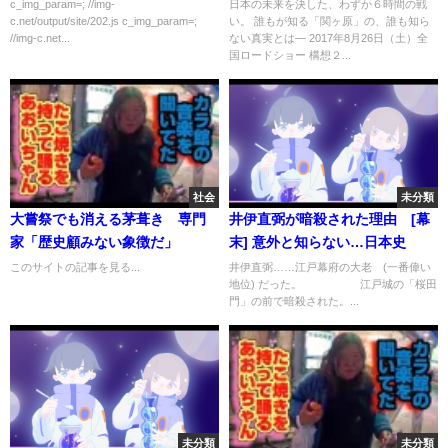
c_img_param=; //img-
日本の未来を決した、わずか６時間の戦
c.net/output/site/202.js c_img_param=;
い。 誰もが知る「関ヶ原」の、誰も知ら
//img-c.net...
ない真実とは― 2017年8月26日（土）全
国ロードショー 構想２...
社会
未分類
大嘗祭でも消える茅葺き 専門
井伊直弼が暗殺された理由 [幕
家「歴史顧みない象徴だ」
末] 意外と知らない…日本史
このサイトの記事を見る...
井伊直弼……江戸幕府の大老 (一番偉い
地位) だった。 江戸城の「桜田
門」の前で暗殺された。...
未分類
未分類