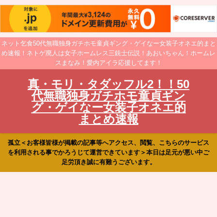
ネット乞食50代無職独身ガチホモ童貞ギング・ゲイなー女装子オネエ的まと
め速報！ネトゲ廃人は女子ホームレス三銃士伝説！あおいちゃん！ホームレ
スまなみ！愛内アイラ応援してます！
真・モリ・タダッフル2！！50
代無職独身ガチホモ童貞ギン
グ・ゲイなー女装子オネエ的
まとめ速報
孤立＜お客様皆様が掲載の記事等へアクセス、閲覧、こちらのサービス
を利用される事でかろうじて運営できています＞本日は足元が悪い中ご
足労頂き誠に有難うございます。