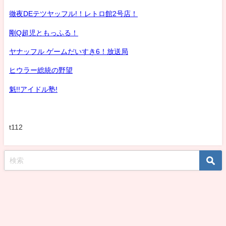
徹夜DEテツヤッフル!！レトロ館2号店！
剛Q超児ともっふる！
ヤナッフル ゲームだいすき6！放送局
ヒウラー総統の野望
魁!!アイドル塾!
t112