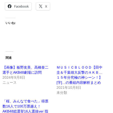
Facebook
X
いいね:
関連
【画像】板野友美、高橋奎二
ＭＵＳＩＣＢＬＯＯＤ【田中
選手とAKB48劇場に訪問
圭＆千葉雄大反撃のＡＫＢ…
2024年9月8日
１５年分究極の神シーン！】
ニュース
[字]…の番組内容解析まとめ
2021年10月8日
未分類
「桜、みんなで食べた」得票
数16人で100万票越え！
AKB48総選挙16人選抜ver 指