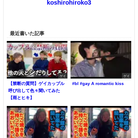
koshirohiroko3
最近書いた記事
ゲイ
ゲイ
【禁断の質問】ゲイカップル
#bl #gay A romantic kiss
呼び出して色々聞いてみた
【雨とヒキ】