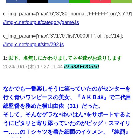
c_img_param=['max','6','3','80','normal','FFFFFF','on','sp','9'];
//img-c.net/output/category/game.js
c_img_param=['max','3','1','0','list','0009FF','off','pc','14'];
//img-c.net/output/site/292.js
1:
以下、名無しにかわりましてネギ速がお送りします
2024/10/17(木) 17:27:11.44
ID:a3AFOOnk0
なかでも一番楽しそうに笑っていたのがセンターを
行く青いワンピースの美女、『ＡＫＢ48』で二代目
総監督を務めた横山由依（31）だった。
そして、そんなゲラな“ゆいはん”をサポートするよ
うにピタリと寄り添っていたのがビッグ・スマイリ
ー……のＴシャツを着た細面のイケメン、『純烈』