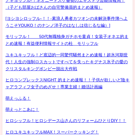
アキヨッフル-！ネオニートスケ番長のエキストラ芸能情報局！
（子ども部屋おばさんの自宅警備員的まとめ速報）
[ヨシヨシロッフル-！！-素浪人勇者カツオンの未解決事件簿へよ
うこそYOUKO！のナンノ洋子のはなしは信じるな編）]
モリッフル！ 50代無職独身ガチホモ童貞！女装子オネエ的ま
とめ速報！有益便利情報サイトの杜 モリッフル
ユキユキッフル！ど底辺的一同驚愕騒然まとめ速報！超氷河期世
代！人生の強制ロスカットですべてを失ったキグナス氷子の愛の
クリスタルキングボンビー脱出大作戦
ヒロコンプレックスNIGHT 的まとめ速報！！子供が欲しいど陰キ
ャアラフィフ女子のめざせ！専業主婦！婚活計画編
萌えっふる！
萌えっとこあに！
ヒロシッフル！ヒロシデース山さんのリフォームひとりDIY！！
ヒロユキユキッフルMAX！スーパークッキング！