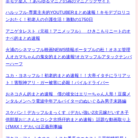
非モテ星人 ！あらゆるマニアの為のマニアックサイト
ハルッフル-専業主夫的YOUTUBERまとめ速報！キモデブロリコ
ンおたく！初老人の介護生活！激動の1750日
アニゲタレスト（元祖！アニメッフル） ひきこもりニートのオ
ナベ的まとめ速報
火浦のシネマッフル映画NEWS情報ポータブルの杜！オネエ管理
人オカマちゃんの鬼女的まとめ速報!オカマッフルアタックナンバ
ーハーフ
ユカ・ヨネッフル！初老的まとめ速報！！大帝イタチにラリアッ
ト！害獣神アリ・ガー被害に必殺！パイルドライバー
おネコさん的まとめ速報 僕の彼女はエリーちゃん人形！豆腐メ
ンタルメンヘラ電波中年アルバイターのぬいぐるみ男子末路編
スケバン！デカッフルまっくす（デカい強い2次元嫁だいすき子
供部屋おじさんヒロシ之古惑仔的まとめ速報）話題な動画取り上
げMAX！デカいは正義刑事編