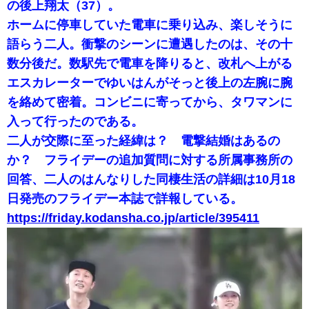
の後上翔太（37）。
ホームに停車していた電車に乗り込み、楽しそうに
語らう二人。衝撃のシーンに遭遇したのは、その十
数分後だ。数駅先で電車を降りると、改札へ上がる
エスカレーターでゆいはんがそっと後上の左腕に腕
を絡めて密着。コンビニに寄ってから、タワマンに
入って行ったのである。
二人が交際に至った経緯は？ 電撃結婚はあるの
か？ フライデーの追加質問に対する所属事務所の
回答、二人のはんなりした同棲生活の詳細は10月18
日発売のフライデー本誌で詳報している。
https://friday.kodansha.co.jp/article/395411