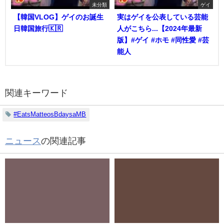
未分類
ゲイ
【韓国VLOG】ゲイのお誕生
実はゲイを公表している芸能
日韓国旅行🇰🇷
人がこちら...【2024年最新
版】#ゲイ #ホモ #同性愛 #芸
能人
関連キーワード
#EatsMatteosBdaysaMB
ニュース
の関連記事