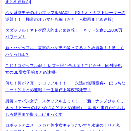
まとめ速報Z)]
乙女系腐男子のオカマッフルMAX2- FX！オ・カマトレーダーの
逆襲！！ 極道のオカマたち編（おもしろ動画まとめ速報）
タダッフル！ネトゲ廃人的まとめ速報！！ネット乞食DE2000万
パワーズ！
新・ハゲッフル！哀愁のハゲ男の髪ってるまとめ速報！！激しく
ハゲっTEL？
こじ！コジッフル@！-レズっ娘百合ネエ！こじらせ！50独身処
女のBL腐女子的まとめ速報-
何だ！何が？真・シロッフル！！ 永遠の無職童貞- ぼっちな
ニート的まとめ速報！一生童貞上等夜露死苦！
男装スケバン女子！スケッフルまっくす！（新・ナンノひゃくし
きっ!！ビー玉のおいぬさん的まとめ速報） 話題な事件からおも
しろ動画まで取り上げまっくす
ロボットアニメ！メカと美少女キャラだいすき永遠の非リア充・