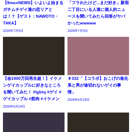
【9monNEWS】いよいよ始まる
「フラれたけど...まだ好き」新宿
ガチムチゲイ達の恋リアと
二丁目にいる人達に個人的ニュ
は！？【ゲスト：NAWOTO・
ースを聞いてみたら回答がヤバ
TAKA】
かったwwwww
2026年7月5日
2026年7月4日
【㊗️1900万回再生超！】イケメ
＃332「【コラボ】おこげの進化
ンゲイカップルに好きなところ
系と男が途切れないゲイの事
を聞いてみた！ #lgbtq #ゲイ #
情」
ゲイカップル #筋肉 #イケメン
2026年6月18日
2026年6月24日