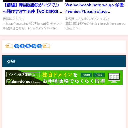
【前編】韓国起源説がマジでぶ
Venice beach here we go 😉🏝️
っ飛びすぎてる件【VOICEROID
#venice #beach #love
解説】
#wonderful #gay
後編はこちら！
1:名無しさん＠おカマいっぱい
→https://youtu.be/KC0F5q_pa9Q チャンネ
2024.02.14(Wed) Venice beach here we go
ル登録はこちら→https://bit.ly/2ZPY2e...
😉&#x1f3...
xrea