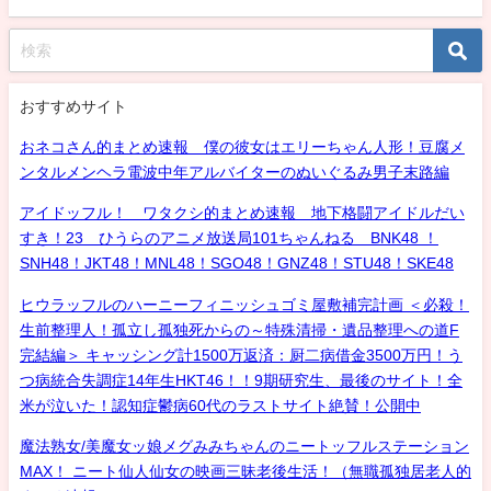
おすすめサイト
おネコさん的まとめ速報 僕の彼女はエリーちゃん人形！豆腐メ
ンタルメンヘラ電波中年アルバイターのぬいぐるみ男子末路編
アイドッフル！ ワタクシ的まとめ速報 地下格闘アイドルだい
すき！23 ひうらのアニメ放送局101ちゃんねる BNK48 ！
SNH48！JKT48！MNL48！SGO48！GNZ48！STU48！SKE48
ヒウラッフルのハーニーフィニッシュゴミ屋敷補完計画 ＜必殺！
生前整理人！孤立し孤独死からの～特殊清掃・遺品整理への道F
完結編＞ キャッシング計1500万返済：厨二病借金3500万円！う
つ病統合失調症14年生HKT46！！9期研究生、最後のサイト！全
米が泣いた！認知症鬱病60代のラストサイト絶賛！公開中
魔法熟女/美魔女ッ娘メグみみちゃんのニートッフルステーション
MAX！ ニート仙人仙女の映画三昧老後生活！（無職孤独居老人的