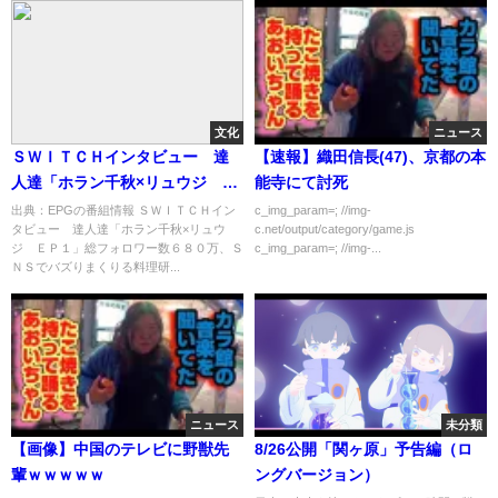
文化
ニュース
ＳＷＩＴＣＨインタビュー 達
【速報】織田信長(47)、京都の本
人達「ホラン千秋×リュウジ Ｅ
能寺にて討死
Ｐ１」[字]…の番組内容解析まと
出典：EPGの番組情報 ＳＷＩＴＣＨイン
c_img_param=; //img-
タビュー 達人達「ホラン千秋×リュウ
c.net/output/category/game.js
め
ジ ＥＰ１」総フォロワー数６８０万、Ｓ
c_img_param=; //img-...
ＮＳでバズりまくりる料理研...
ニュース
未分類
【画像】中国のテレビに野獣先
8/26公開「関ヶ原」予告編（ロ
輩ｗｗｗｗｗ
ングバージョン）