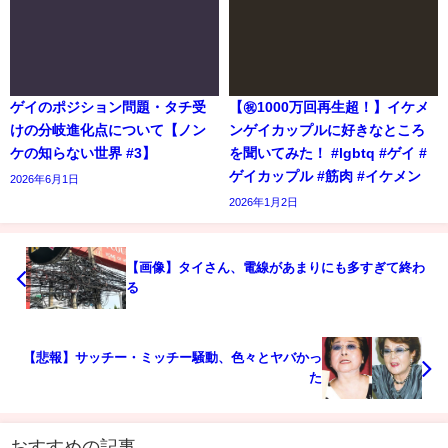
ゲイのポジション問題・タチ受
【㊗️1000万回再生超！】イケメ
けの分岐進化点について【ノン
ンゲイカップルに好きなところ
ケの知らない世界 #3】
を聞いてみた！ #lgbtq #ゲイ #
ゲイカップル #筋肉 #イケメン
2026年6月1日
2026年1月2日
【画像】タイさん、電線があまりにも多すぎて終わ
る
【悲報】サッチー・ミッチー騒動、色々とヤバかっ
た
おすすめの記事