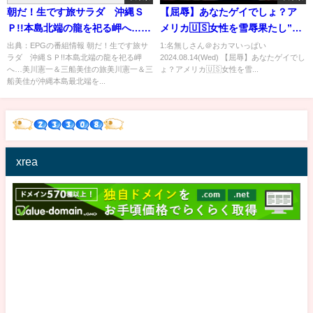
朝だ！生です旅サラダ 沖縄Ｓ
【屈辱】あなたゲイでしょ？ア
Ｐ!!本島北端の龍を祀る岬へ…美
メリカ🇺🇸女性を雪辱果たし”お
川憲一＆三船美佳の旅[字]…の番
持ち帰り”した話
出典：EPGの番組情報 朝だ！生です旅サ
1:名無しさん＠おカマいっぱい
ラダ 沖縄ＳＰ!!本島北端の龍を祀る岬
2024.08.14(Wed) 【屈辱】あなたゲイでし
組内容解析まとめ
へ…美川憲一＆三船美佳の旅美川憲一＆三
ょ？アメリカ🇺🇸女性を雪...
船美佳が沖縄本島最北端を...
xrea