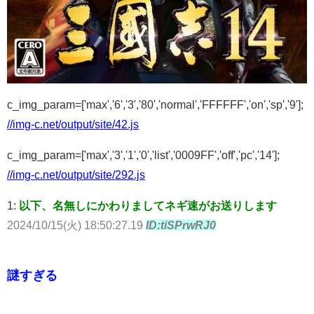
c_img_param=['max','6','3','80','normal','FFFFFF','on','sp','9'];
//img-c.net/output/site/42.js
c_img_param=['max','3','1','0','list','0009FF','off','pc','14'];
//img-c.net/output/site/292.js
1:
以下、名無しにかわりましてネギ速がお送りします
2024/10/15(火) 18:50:27.19
ID:tiSPrwRJ0
謎すぎる