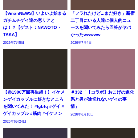
【9monNEWS】いよいよ始まる
「フラれたけど...まだ好き」新宿
ガチムチゲイ達の恋リアと
二丁目にいる人達に個人的ニュ
は！？【ゲスト：NAWOTO・
ースを聞いてみたら回答がヤバ
TAKA】
かったwwwww
2026年7月5日
2026年7月4日
【㊗️1900万回再生超！】イケメ
＃332「【コラボ】おこげの進化
ンゲイカップルに好きなところ
系と男が途切れないゲイの事
を聞いてみた！ #lgbtq #ゲイ #
情」
ゲイカップル #筋肉 #イケメン
2026年6月18日
2026年6月24日