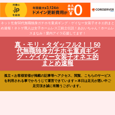
ネット乞食50代無職独身ガチホモ童貞ギング・ゲイなー女装子オネエ的まと
め速報！ネトゲ廃人は女子ホームレス三銃士伝説！あおいちゃん！ホームレ
スまなみ！愛内アイラ応援してます！
真・モリ・タダッフル2！！50
代無職独身ガチホモ童貞ギン
グ・ゲイなー女装子オネエ的
まとめ速報
孤立＜お客様皆様が掲載の記事等へアクセス、閲覧、こちらのサービス
を利用される事でかろうじて運営できています＞本日は足元が悪い中ご
足労頂き誠に有難うございます。