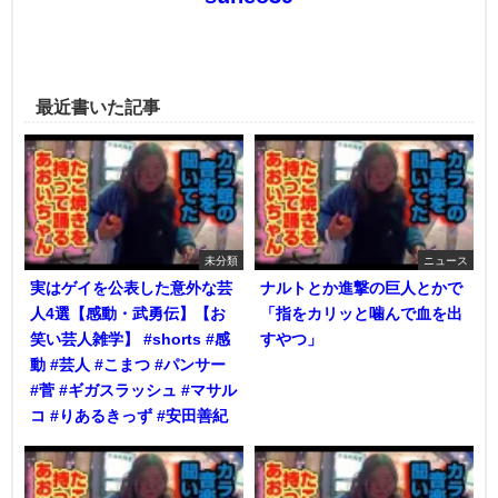
最近書いた記事
未分類
ニュース
実はゲイを公表した意外な芸
ナルトとか進撃の巨人とかで
人4選【感動・武勇伝】【お
「指をカリッと噛んで血を出
笑い芸人雑学】 #shorts #感
すやつ」
動 #芸人 #こまつ #パンサー
#菅 #ギガスラッシュ #マサル
コ #りあるきっず #安田善紀