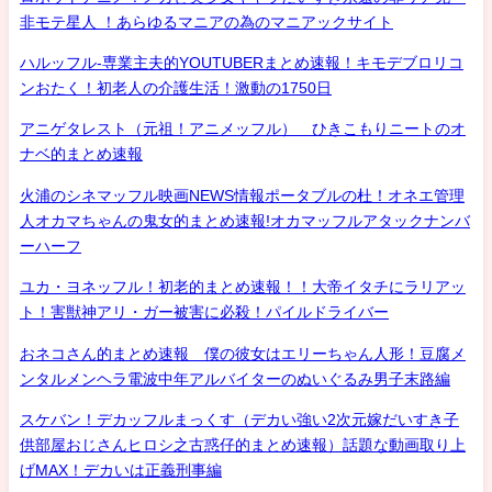
非モテ星人 ！あらゆるマニアの為のマニアックサイト
ハルッフル-専業主夫的YOUTUBERまとめ速報！キモデブロリコ
ンおたく！初老人の介護生活！激動の1750日
アニゲタレスト（元祖！アニメッフル） ひきこもりニートのオ
ナベ的まとめ速報
火浦のシネマッフル映画NEWS情報ポータブルの杜！オネエ管理
人オカマちゃんの鬼女的まとめ速報!オカマッフルアタックナンバ
ーハーフ
ユカ・ヨネッフル！初老的まとめ速報！！大帝イタチにラリアッ
ト！害獣神アリ・ガー被害に必殺！パイルドライバー
おネコさん的まとめ速報 僕の彼女はエリーちゃん人形！豆腐メ
ンタルメンヘラ電波中年アルバイターのぬいぐるみ男子末路編
スケバン！デカッフルまっくす（デカい強い2次元嫁だいすき子
供部屋おじさんヒロシ之古惑仔的まとめ速報）話題な動画取り上
げMAX！デカいは正義刑事編