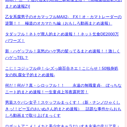
まとめ速報Z)]
乙女系腐男子のオカマッフルMAX2- FX！オ・カマトレーダーの
逆襲！！ 極道のオカマたち編（おもしろ動画まとめ速報）
タダッフル！ネトゲ廃人的まとめ速報！！ネット乞食DE2000万
パワーズ！
新・ハゲッフル！哀愁のハゲ男の髪ってるまとめ速報！！激しく
ハゲっTEL？
こじ！コジッフル@！-レズっ娘百合ネエ！こじらせ！50独身処
女のBL腐女子的まとめ速報-
何だ！何が？真・シロッフル！！ 永遠の無職童貞- ぼっちな
ニート的まとめ速報！一生童貞上等夜露死苦！
男装スケバン女子！スケッフルまっくす！（新・ナンノひゃくし
きっ!！ビー玉のおいぬさん的まとめ速報） 話題な事件からおも
しろ動画まで取り上げまっくす
ロボットアニメ！メカと美少女キャラだいすき永遠の非リア充・