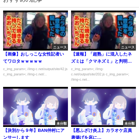
ニュース
ニュース
【画像】おしっこな女性記者い
【速報】「超熟」に混入したネ
てワロタｗｗｗｗｗ
ズミは「クマネズミ」と判明ｗ
ｗｗｗｗ
c_img_param=; //img-c.net/output/site/42.js
c_img_param=; //img-
c_img_param=; //img-c.net/...
c.net/output/site/202.js c_img_param=;
//img-c.net...
未分類
未分類
【決別から９年】BAN仲村にア
【悪ふざけ炎上】カラオケ店員
ンサーします
唐揚げを床に…