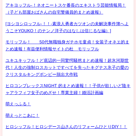
アキヨッフル-！ネオニートスケ番長のエキストラ芸能情報局！
（子ども部屋おばさんの自宅警備員的まとめ速報）
[ヨシヨシロッフル-！！-素浪人勇者カツオンの未解決事件簿へよ
うこそYOUKO！のナンノ洋子のはなしは信じるな編）]
モリッフル！ 50代無職独身ガチホモ童貞！女装子オネエ的ま
とめ速報！有益便利情報サイトの杜 モリッフル
ユキユキッフル！ど底辺的一同驚愕騒然まとめ速報！超氷河期世
代！人生の強制ロスカットですべてを失ったキグナス氷子の愛の
クリスタルキングボンビー脱出大作戦
ヒロコンプレックスNIGHT 的まとめ速報！！子供が欲しいど陰キ
ャアラフィフ女子のめざせ！専業主婦！婚活計画編
萌えっふる！
萌えっとこあに！
ヒロシッフル！ヒロシデース山さんのリフォームひとりDIY！！