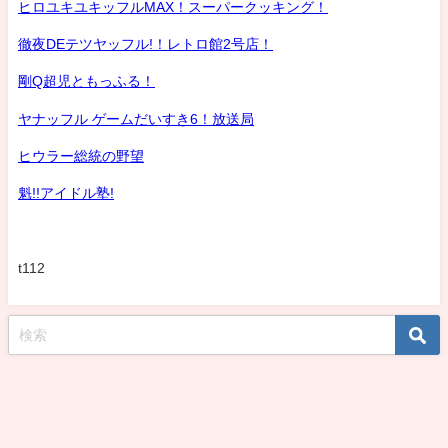
ヒロユキユキッフルMAX！スーパークッキング！
徹夜DEテツヤッフル!！レトロ館2号店！
剛Q超児ともっふる！
ヤナッフル ゲームだいすき6！放送局
ヒウラー総統の野望
魁!!アイドル塾!
t112