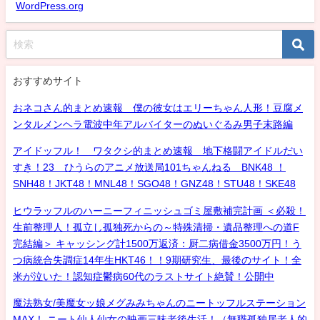
WordPress.org
おすすめサイト
おネコさん的まとめ速報 僕の彼女はエリーちゃん人形！豆腐メ
ンタルメンヘラ電波中年アルバイターのぬいぐるみ男子末路編
アイドッフル！ ワタクシ的まとめ速報 地下格闘アイドルだい
すき！23 ひうらのアニメ放送局101ちゃんねる BNK48 ！
SNH48！JKT48！MNL48！SGO48！GNZ48！STU48！SKE48
ヒウラッフルのハーニーフィニッシュゴミ屋敷補完計画 ＜必殺！
生前整理人！孤立し孤独死からの～特殊清掃・遺品整理への道F
完結編＞ キャッシング計1500万返済：厨二病借金3500万円！う
つ病統合失調症14年生HKT46！！9期研究生、最後のサイト！全
米が泣いた！認知症鬱病60代のラストサイト絶賛！公開中
魔法熟女/美魔女ッ娘メグみみちゃんのニートッフルステーション
MAX！ ニート仙人仙女の映画三昧老後生活！（無職孤独居老人的