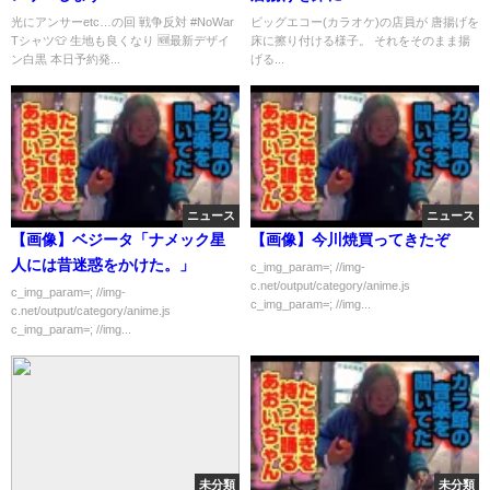
光にアンサーetc…の回 戦争反対 #NoWar
ビッグエコー(カラオケ)の店員が 唐揚げを
Tシャツ👕 生地も良くなり 🆕最新デザイ
床に擦り付ける様子。 それをそのまま揚
ン白黒 本日予約発...
げる...
ニュース
ニュース
【画像】ベジータ「ナメック星
【画像】今川焼買ってきたぞ
人には昔迷惑をかけた。」
c_img_param=; //img-
c.net/output/category/anime.js
c_img_param=; //img-
c_img_param=; //img...
c.net/output/category/anime.js
c_img_param=; //img...
未分類
未分類