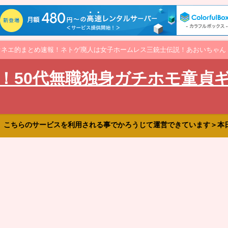
オネエ的まとめ速報！ネトゲ廃人は女子ホームレス三銃士伝説！あおいちゃん
！50代無職独身ガチホモ童貞
、こちらのサービスを利用される事でかろうじて運営できています＞本