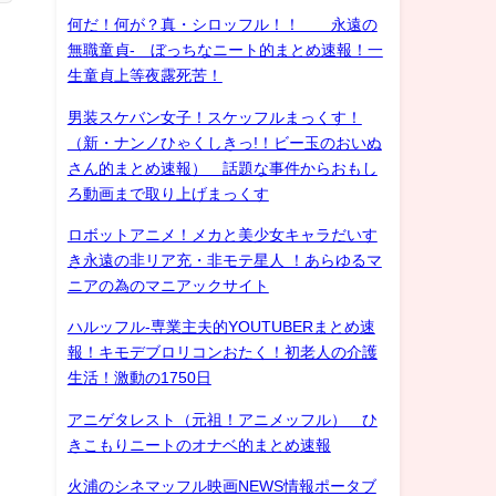
何だ！何が？真・シロッフル！！ 永遠の
無職童貞- ぼっちなニート的まとめ速報！一
生童貞上等夜露死苦！
男装スケバン女子！スケッフルまっくす！
（新・ナンノひゃくしきっ!！ビー玉のおいぬ
さん的まとめ速報） 話題な事件からおもし
ろ動画まで取り上げまっくす
ロボットアニメ！メカと美少女キャラだいす
き永遠の非リア充・非モテ星人 ！あらゆるマ
ニアの為のマニアックサイト
ハルッフル-専業主夫的YOUTUBERまとめ速
報！キモデブロリコンおたく！初老人の介護
生活！激動の1750日
アニゲタレスト（元祖！アニメッフル） ひ
きこもりニートのオナベ的まとめ速報
火浦のシネマッフル映画NEWS情報ポータブ