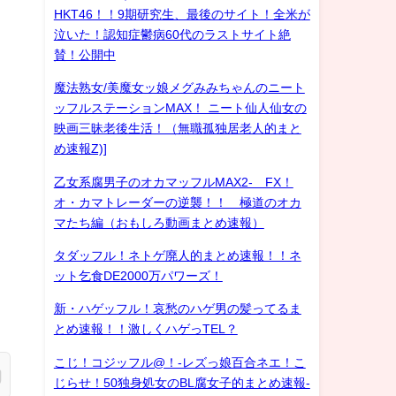
HKT46！！9期研究生、最後のサイト！全米が
泣いた！認知症鬱病60代のラストサイト絶
賛！公開中
魔法熟女/美魔女ッ娘メグみみちゃんのニート
ッフルステーションMAX！ ニート仙人仙女の
映画三昧老後生活！（無職孤独居老人的まと
め速報Z)]
乙女系腐男子のオカマッフルMAX2- FX！
オ・カマトレーダーの逆襲！！ 極道のオカ
マたち編（おもしろ動画まとめ速報）
タダッフル！ネトゲ廃人的まとめ速報！！ネ
ット乞食DE2000万パワーズ！
新・ハゲッフル！哀愁のハゲ男の髪ってるま
とめ速報！！激しくハゲっTEL？
こじ！コジッフル@！-レズっ娘百合ネエ！こ
じらせ！50独身処女のBL腐女子的まとめ速報-