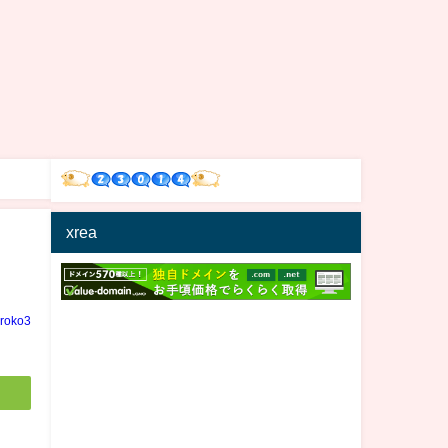
xrea
iroko3