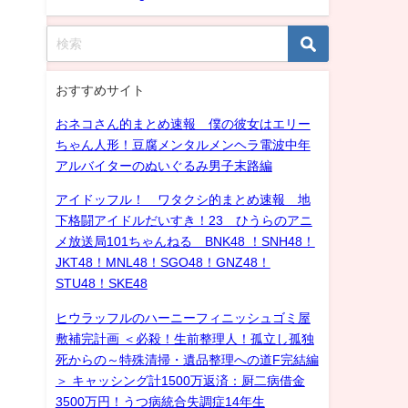
おすすめサイト
おネコさん的まとめ速報 僕の彼女はエリー
ちゃん人形！豆腐メンタルメンヘラ電波中年
アルバイターのぬいぐるみ男子末路編
アイドッフル！ ワタクシ的まとめ速報 地
下格闘アイドルだいすき！23 ひうらのアニ
メ放送局101ちゃんねる BNK48 ！SNH48！
JKT48！MNL48！SGO48！GNZ48！
STU48！SKE48
ヒウラッフルのハーニーフィニッシュゴミ屋
敷補完計画 ＜必殺！生前整理人！孤立し孤独
死からの～特殊清掃・遺品整理への道F完結編
＞ キャッシング計1500万返済：厨二病借金
3500万円！うつ病統合失調症14年生