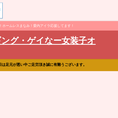
！ホームレスまなみ！愛内アイラ応援してます！
ギング・ゲイなー女装子オ
日は足元が悪い中ご足労頂き誠に有難うございます。