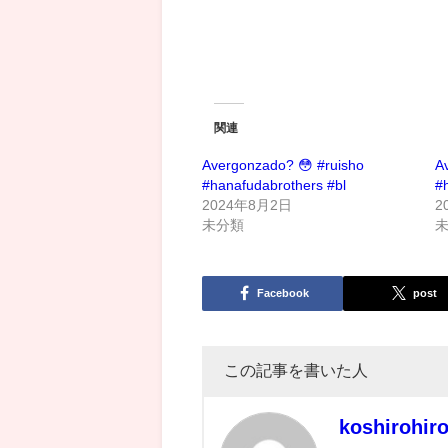
関連
Avergonzado? 😳 #ruisho
A
#hanafudabrothers #bl
#
2024年8月2日
2
未分類
Facebook
post
この記事を書いた人
koshirohir