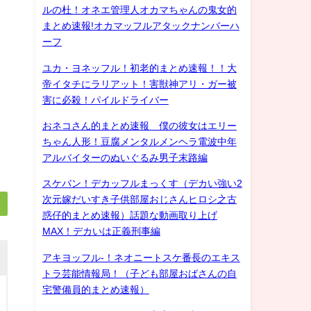
ルの杜！オネエ管理人オカマちゃんの鬼女的
まとめ速報!オカマッフルアタックナンバーハ
ーフ
ユカ・ヨネッフル！初老的まとめ速報！！大
帝イタチにラリアット！害獣神アリ・ガー被
害に必殺！パイルドライバー
おネコさん的まとめ速報 僕の彼女はエリー
ちゃん人形！豆腐メンタルメンヘラ電波中年
アルバイターのぬいぐるみ男子末路編
スケバン！デカッフルまっくす（デカい強い2
次元嫁だいすき子供部屋おじさんヒロシ之古
惑仔的まとめ速報）話題な動画取り上げ
MAX！デカいは正義刑事編
アキヨッフル-！ネオニートスケ番長のエキス
トラ芸能情報局！（子ども部屋おばさんの自
宅警備員的まとめ速報）