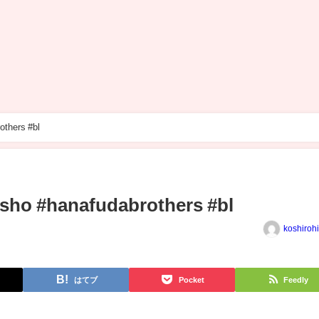
others #bl
sho #hanafudabrothers #bl
koshiroh
はてブ
Pocket
Feedly