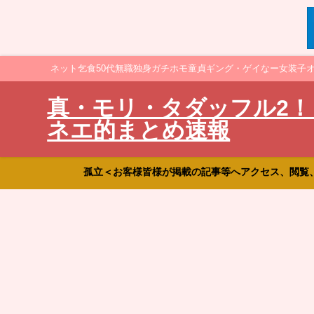
ネット乞食50代無職独身ガチホモ童貞ギング・ゲイなー女装子
真・モリ・タダッフル2！
ネエ的まとめ速報
孤立＜お客様皆様が掲載の記事等へアクセス、閲覧