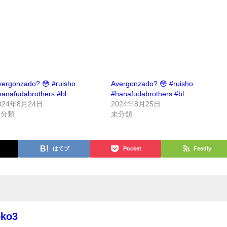
vergonzado? 😳 #ruisho
Avergonzado? 😳 #ruisho
hanafudabrothers #bl
#hanafudabrothers #bl
024年8月24日
2024年8月25日
未分類
未分類
はてブ
Pocket
Feedly
oko3