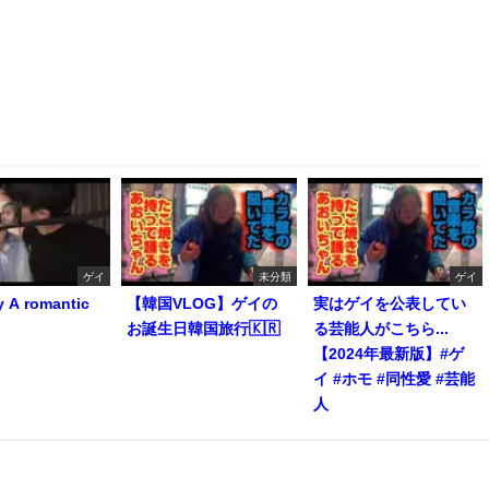
ゲイ
未分類
ゲイ
y A romantic
【韓国VLOG】ゲイの
実はゲイを公表してい
お誕生日韓国旅行🇰🇷
る芸能人がこちら...
【2024年最新版】#ゲ
イ #ホモ #同性愛 #芸能
人