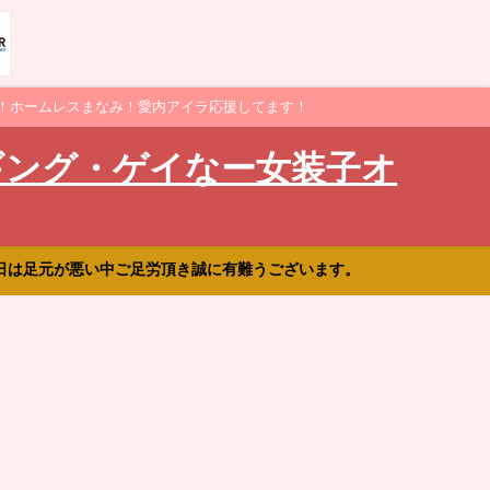
！ホームレスまなみ！愛内アイラ応援してます！
ギング・ゲイなー女装子オ
日は足元が悪い中ご足労頂き誠に有難うございます。