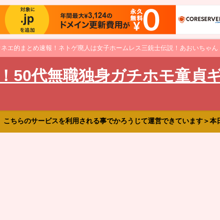
オネエ的まとめ速報！ネトゲ廃人は女子ホームレス三銃士伝説！あおいちゃん
！50代無職独身ガチホモ童貞
、こちらのサービスを利用される事でかろうじて運営できています＞本