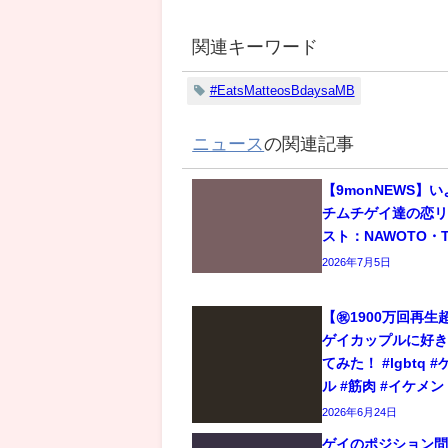
関連キーワード
#EatsMatteosBdaysaMB
ニュース
の関連記事
【9monNEWS】
チムチゲイ達の恋
スト：NAWOTO・T
2026年7月5日
【㊗️1900万回再
ゲイカップルに好
てみた！ #lgbtq 
ル #筋肉 #イケメン
2026年6月24日
ゲイのポジション