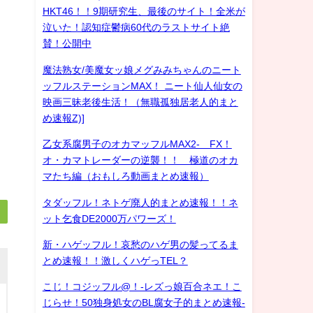
HKT46！！9期研究生、最後のサイト！全米が
泣いた！認知症鬱病60代のラストサイト絶
賛！公開中
魔法熟女/美魔女ッ娘メグみみちゃんのニート
ッフルステーションMAX！ ニート仙人仙女の
映画三昧老後生活！（無職孤独居老人的まと
め速報Z)]
乙女系腐男子のオカマッフルMAX2- FX！
オ・カマトレーダーの逆襲！！ 極道のオカ
マたち編（おもしろ動画まとめ速報）
タダッフル！ネトゲ廃人的まとめ速報！！ネ
ット乞食DE2000万パワーズ！
新・ハゲッフル！哀愁のハゲ男の髪ってるま
とめ速報！！激しくハゲっTEL？
こじ！コジッフル@！-レズっ娘百合ネエ！こ
じらせ！50独身処女のBL腐女子的まとめ速報-