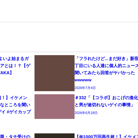
いよいよ始まるガ
「フラれたけど...まだ好き」新
リアとは！？【ゲ
丁目にいる人達に個人的ニュー
AKA】
聞いてみたら回答がヤバかった
wwwww
2026年7月4日
生超！】イケメン
＃332「【コラボ】おこげの進
きなところを聞い
と男が途切れないゲイの事情」
#ゲイ #ゲイカップ
2026年6月18日
問題・タチ受けの
【㊗️1000万回再生超！】イケメ