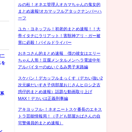
ルの杜！オネエ管理人オカマちゃんの鬼女的
まとめ速報!オカマッフルアタックナンバーハ
ーフ
ユカ・ヨネッフル！初老的まとめ速報！！大
帝イタチにラリアット！害獣神アリ・ガー被
害に必殺！パイルドライバー
おネコさん的まとめ速報 僕の彼女はエリー
宿二
ちゃん人形！豆腐メンタルメンヘラ電波中年
スを
アルバイターのぬいぐるみ男子末路編
スケバン！デカッフルまっくす（デカい強い2
次元嫁だいすき子供部屋おじさんヒロシ之古
惑仔的まとめ速報）話題な動画取り上げ
化系
MAX！デカいは正義刑事編
アキヨッフル-！ネオニートスケ番長のエキス
トラ芸能情報局！（子ども部屋おばさんの自
宅警備員的まとめ速報）
ン