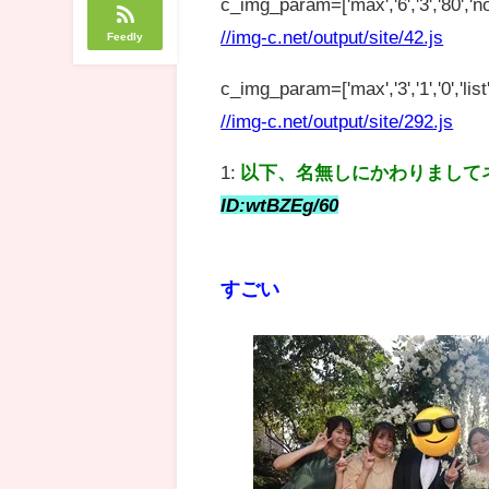
c_img_param=['max','6','3','80','no
//img-c.net/output/site/42.js
Feedly
c_img_param=['max','3','1','0','list',
//img-c.net/output/site/292.js
1:
以下、名無しにかわりまして
ID:wtBZEg/60
すごい