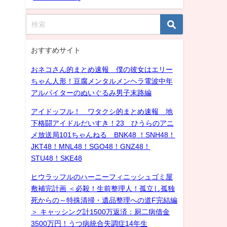
おすすめサイト
おネコさん的まとめ速報 僕の彼女はエリー
ちゃん人形！豆腐メンタルメンヘラ電波中年
アルバイターのぬいぐるみ男子末路編
アイドッフル！ ワタクシ的まとめ速報 地
下格闘アイドルだいすき！23 ひうらのアニ
メ放送局101ちゃんねる BNK48 ！SNH48！
JKT48！MNL48！SGO48！GNZ48！
STU48！SKE48
ヒウラッフルのハーニーフィニッシュゴミ屋
敷補完計画 ＜必殺！生前整理人！孤立し孤独
死からの～特殊清掃・遺品整理への道F完結編
＞ キャッシング計1500万返済：厨二病借金
3500万円！うつ病統合失調症14年生