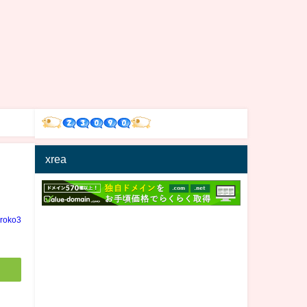
xrea
結
iroko3