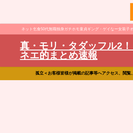
ネット乞食50代無職独身ガチホモ童貞ギング・ゲイなー女装子
真・モリ・タダッフル2！
ネエ的まとめ速報
孤立＜お客様皆様が掲載の記事等へアクセス、閲覧