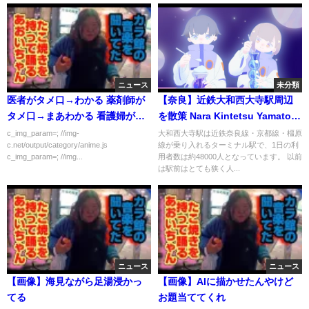
ニュース
未分類
医者がタメ口→わかる 薬剤師が
【奈良】近鉄大和西大寺駅周辺
タメ口→まあわかる 看護婦が←
を散策 Nara Kintetsu Yamato-
これ
Saidaiji Station
c_img_param=; //img-
大和西大寺駅は近鉄奈良線・京都線・橿原
c.net/output/category/anime.js
線が乗り入れるターミナル駅で、1日の利
c_img_param=; //img...
用者数は約48000人となっています。 以前
は駅前はとても狭く人...
ニュース
ニュース
【画像】海見ながら足湯浸かっ
【画像】AIに描かせたんやけど
てる
お題当ててくれ