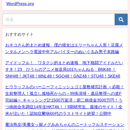
WordPress.org
おすすめサイト
おネコさん的まとめ速報 僕の彼女はエリーちゃん人形！豆腐メ
ンタルメンヘラ電波中年アルバイターのぬいぐるみ男子末路編
アイドッフル！ ワタクシ的まとめ速報 地下格闘アイドルだい
すき！23 ひうらのアニメ放送局101ちゃんねる BNK48 ！
SNH48！JKT48！MNL48！SGO48！GNZ48！STU48！SKE48
ヒウラッフルのハーニーフィニッシュゴミ屋敷補完計画 ＜必殺！
生前整理人！孤立し孤独死からの～特殊清掃・遺品整理への道F
完結編＞ キャッシング計1500万返済：厨二病借金3500万円！う
つ病統合失調症14年生HKT46！！9期研究生、最後のサイト！全
米が泣いた！認知症鬱病60代のラストサイト絶賛！公開中
魔法熟女/美魔女ッ娘メグみみちゃんのニートッフルステーション