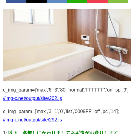
c_img_param=['max','6','3','80','normal','FFFFFF','on','sp','9'];
//img-c.net/output/site/202.js
c_img_param=['max','3','1','0','list','0009FF','off','pc','14'];
//img-c.net/output/site/292.js
1:
以下、名無しにかわりましてネギ速がお送りします