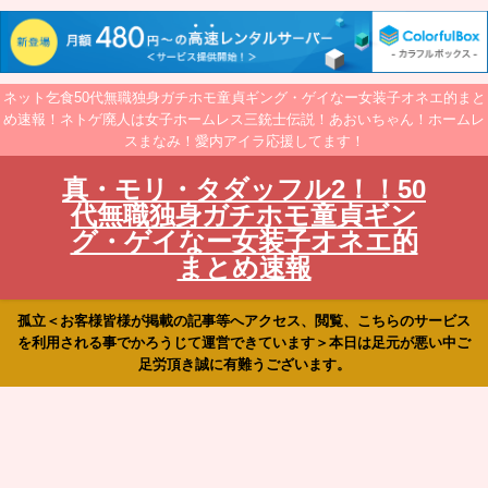
ネット乞食50代無職独身ガチホモ童貞ギング・ゲイなー女装子オネエ的まと
め速報！ネトゲ廃人は女子ホームレス三銃士伝説！あおいちゃん！ホームレ
スまなみ！愛内アイラ応援してます！
真・モリ・タダッフル2！！50
代無職独身ガチホモ童貞ギン
グ・ゲイなー女装子オネエ的
まとめ速報
孤立＜お客様皆様が掲載の記事等へアクセス、閲覧、こちらのサービス
を利用される事でかろうじて運営できています＞本日は足元が悪い中ご
足労頂き誠に有難うございます。