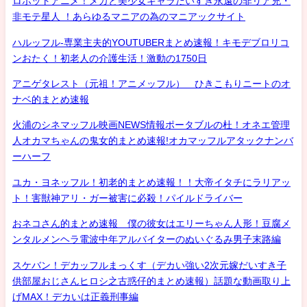
ロボットアニメ！メカと美少女キャラだいすき永遠の非リア充・
非モテ星人 ！あらゆるマニアの為のマニアックサイト
ハルッフル-専業主夫的YOUTUBERまとめ速報！キモデブロリコ
ンおたく！初老人の介護生活！激動の1750日
アニゲタレスト（元祖！アニメッフル） ひきこもりニートのオ
ナベ的まとめ速報
火浦のシネマッフル映画NEWS情報ポータブルの杜！オネエ管理
人オカマちゃんの鬼女的まとめ速報!オカマッフルアタックナンバ
ーハーフ
ユカ・ヨネッフル！初老的まとめ速報！！大帝イタチにラリアッ
ト！害獣神アリ・ガー被害に必殺！パイルドライバー
おネコさん的まとめ速報 僕の彼女はエリーちゃん人形！豆腐メ
ンタルメンヘラ電波中年アルバイターのぬいぐるみ男子末路編
スケバン！デカッフルまっくす（デカい強い2次元嫁だいすき子
供部屋おじさんヒロシ之古惑仔的まとめ速報）話題な動画取り上
げMAX！デカいは正義刑事編