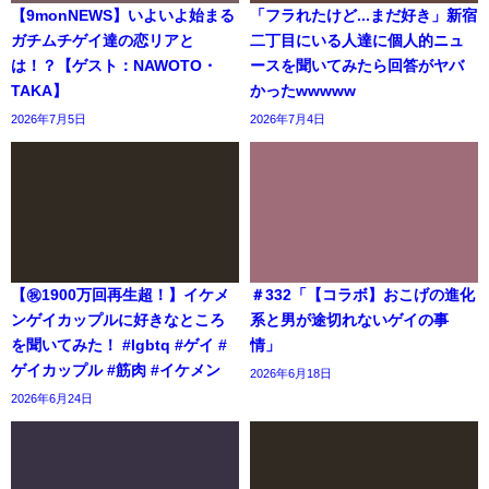
【9monNEWS】いよいよ始まる
「フラれたけど...まだ好き」新宿
ガチムチゲイ達の恋リアと
二丁目にいる人達に個人的ニュ
は！？【ゲスト：NAWOTO・
ースを聞いてみたら回答がヤバ
TAKA】
かったwwwww
2026年7月5日
2026年7月4日
【㊗️1900万回再生超！】イケメ
＃332「【コラボ】おこげの進化
ンゲイカップルに好きなところ
系と男が途切れないゲイの事
を聞いてみた！ #lgbtq #ゲイ #
情」
ゲイカップル #筋肉 #イケメン
2026年6月18日
2026年6月24日