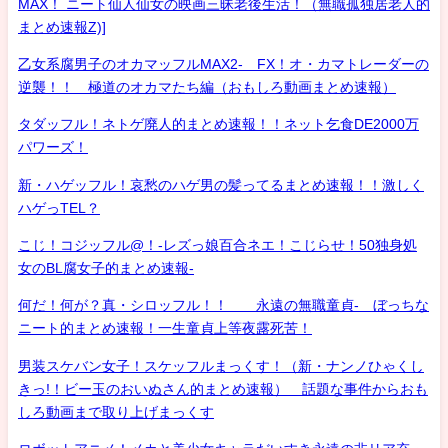
MAX！ ニート仙人仙女の映画三昧老後生活！（無職孤独居老人的
まとめ速報Z)]
乙女系腐男子のオカマッフルMAX2- FX！オ・カマトレーダーの
逆襲！！ 極道のオカマたち編（おもしろ動画まとめ速報）
タダッフル！ネトゲ廃人的まとめ速報！！ネット乞食DE2000万
パワーズ！
新・ハゲッフル！哀愁のハゲ男の髪ってるまとめ速報！！激しく
ハゲっTEL？
こじ！コジッフル@！-レズっ娘百合ネエ！こじらせ！50独身処
女のBL腐女子的まとめ速報-
何だ！何が？真・シロッフル！！ 永遠の無職童貞- ぼっちな
ニート的まとめ速報！一生童貞上等夜露死苦！
男装スケバン女子！スケッフルまっくす！（新・ナンノひゃくし
きっ!！ビー玉のおいぬさん的まとめ速報） 話題な事件からおも
しろ動画まで取り上げまっくす