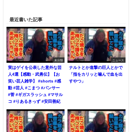
最近書いた記事
未分類
ニュース
実はゲイを公表した意外な芸
ナルトとか進撃の巨人とかで
人4選【感動・武勇伝】【お
「指をカリッと噛んで血を出
笑い芸人雑学】 #shorts #感
すやつ」
動 #芸人 #こまつ #パンサー
#菅 #ギガスラッシュ #マサル
コ #りあるきっず #安田善紀