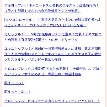
アキヨッフル-！ネオニートスケ番長のエキストラ芸能情報局！
（子ども部屋おばさんの自宅警備員的まとめ速報）
[ヨシヨシロッフル-！！-素浪人勇者カツオンの未解決事件簿へよ
うこそYOUKO！のナンノ洋子のはなしは信じるな編）]
モリッフル！ 50代無職独身ガチホモ童貞！女装子オネエ的ま
とめ速報！有益便利情報サイトの杜 モリッフル
ユキユキッフル！ど底辺的一同驚愕騒然まとめ速報！超氷河期世
代！人生の強制ロスカットですべてを失ったキグナス氷子の愛の
クリスタルキングボンビー脱出大作戦
ヒロコンプレックスNIGHT 的まとめ速報！！子供が欲しいど陰キ
ャアラフィフ女子のめざせ！専業主婦！婚活計画編
萌えっふる！
萌えっとこあに！
ヒロシッフル！ヒロシデース山さんのリフォームひとりDIY！！