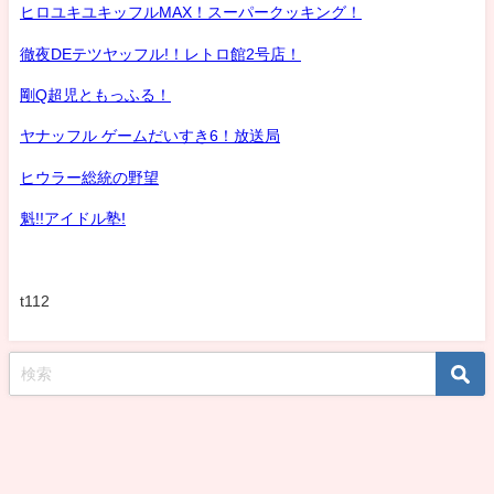
ヒロユキユキッフルMAX！スーパークッキング！
徹夜DEテツヤッフル!！レトロ館2号店！
剛Q超児ともっふる！
ヤナッフル ゲームだいすき6！放送局
ヒウラー総統の野望
魁!!アイドル塾!
t112