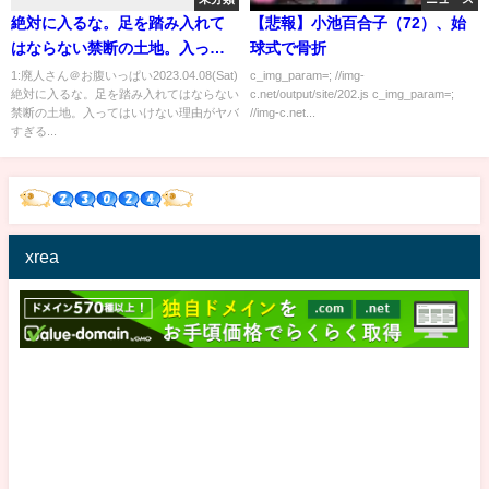
絶対に入るな。足を踏み入れて
【悲報】小池百合子（72）、始
はならない禁断の土地。入って
球式で骨折
はいけない理由がヤバすぎ
1:廃人さん＠お腹いっぱい2023.04.08(Sat)
c_img_param=; //img-
絶対に入るな。足を踏み入れてはならない
c.net/output/site/202.js c_img_param=;
る…。【 禁足地 都市伝説 立ち入
禁断の土地。入ってはいけない理由がヤバ
//img-c.net...
り禁止 島 神社 国 】
すぎる...
xrea