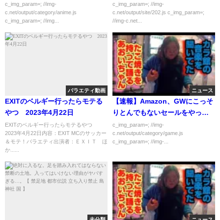
c_img_param=; //img-
c_img_param=; //img-
c.net/output/category/anime.js
c.net/output/site/202.js c_img_param=;
c_img_param=; //img...
//img-c.net...
バラエティ動画
ニュース
EXITのベルギー行ったらモテる
【速報】Amazon、GWにこっそ
やつ 2023年4月22日
りとんでもないセールをやって
いた！！！！！
EXITのベルギー行ったらモテるやつ
c_img_param=; //img-
2023年4月22日内容：EXIT MCのサッカー
c.net/output/category/game.js
＆モテ！バラエティ出演者：ＥＸＩＴ ほ
c_img_param=; //img-...
か......
未分類
ニュース