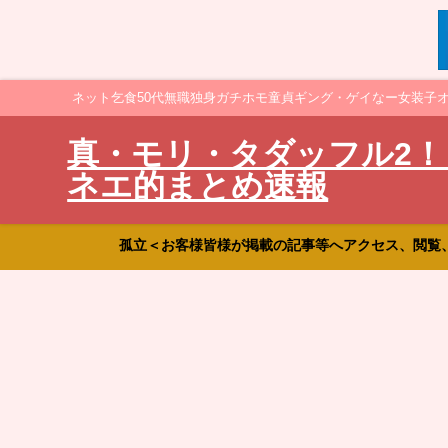
ネット乞食50代無職独身ガチホモ童貞ギング・ゲイなー女装子
真・モリ・タダッフル2！
ネエ的まとめ速報
孤立＜お客様皆様が掲載の記事等へアクセス、閲覧