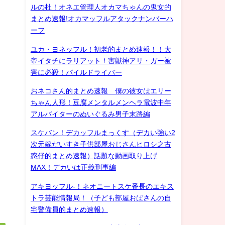
ルの杜！オネエ管理人オカマちゃんの鬼女的
まとめ速報!オカマッフルアタックナンバーハ
ーフ
ユカ・ヨネッフル！初老的まとめ速報！！大
帝イタチにラリアット！害獣神アリ・ガー被
害に必殺！パイルドライバー
おネコさん的まとめ速報 僕の彼女はエリー
ちゃん人形！豆腐メンタルメンヘラ電波中年
アルバイターのぬいぐるみ男子末路編
スケバン！デカッフルまっくす（デカい強い2
次元嫁だいすき子供部屋おじさんヒロシ之古
惑仔的まとめ速報）話題な動画取り上げ
MAX！デカいは正義刑事編
アキヨッフル-！ネオニートスケ番長のエキス
トラ芸能情報局！（子ども部屋おばさんの自
宅警備員的まとめ速報）