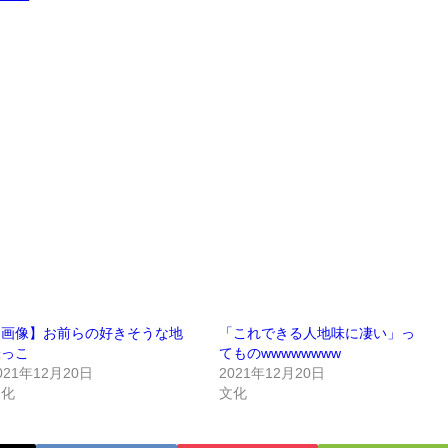
【画像】お前らの好きそうな地
「これできる人地味に凄い」っ
味っこ
てものwwwwwwww
021年12月20日
2021年12月20日
文化
文化