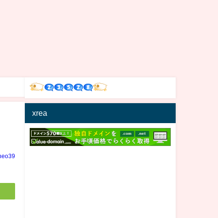
xrea
neo39