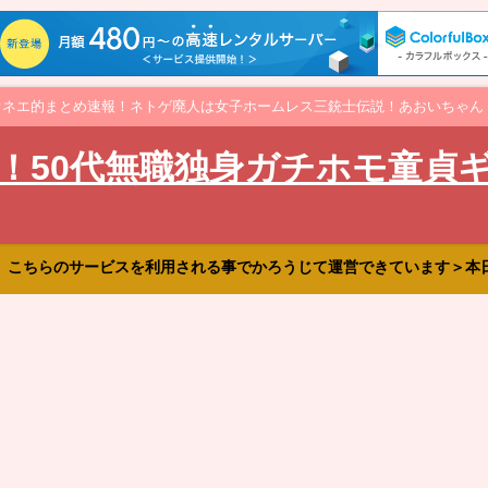
オネエ的まとめ速報！ネトゲ廃人は女子ホームレス三銃士伝説！あおいちゃん
！50代無職独身ガチホモ童貞
、こちらのサービスを利用される事でかろうじて運営できています＞本