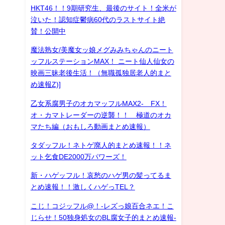
HKT46！！9期研究生、最後のサイト！全米が
泣いた！認知症鬱病60代のラストサイト絶
賛！公開中
魔法熟女/美魔女ッ娘メグみみちゃんのニート
ッフルステーションMAX！ ニート仙人仙女の
映画三昧老後生活！（無職孤独居老人的まと
め速報Z)]
乙女系腐男子のオカマッフルMAX2- FX！
オ・カマトレーダーの逆襲！！ 極道のオカ
マたち編（おもしろ動画まとめ速報）
タダッフル！ネトゲ廃人的まとめ速報！！ネ
ット乞食DE2000万パワーズ！
新・ハゲッフル！哀愁のハゲ男の髪ってるま
とめ速報！！激しくハゲっTEL？
こじ！コジッフル@！-レズっ娘百合ネエ！こ
じらせ！50独身処女のBL腐女子的まとめ速報-