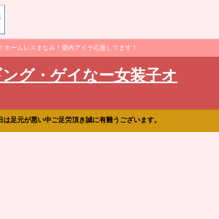
！ホームレスまなみ！愛内アイラ応援してます！
ギング・ゲイなー女装子オ
日は足元が悪い中ご足労頂き誠に有難うございます。