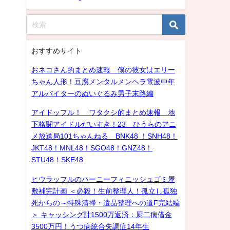
おすすめサイト
おネコさん的まとめ速報 僕の彼女はエリー
ちゃん人形！豆腐メンタルメンヘラ電波中年
アルバイターのぬいぐるみ男子末路編
アイドッフル！ ワタクシ的まとめ速報 地
下格闘アイドルだいすき！23 ひうらのアニ
メ放送局101ちゃんねる BNK48 ！SNH48！
JKT48！MNL48！SGO48！GNZ48！
STU48！SKE48
ヒウラッフルのハーニーフィニッシュゴミ屋
敷補完計画 ＜必殺！生前整理人！孤立し孤独
死からの～特殊清掃・遺品整理への道F完結編
＞ キャッシング計1500万返済：厨二病借金
3500万円！うつ病統合失調症14年生