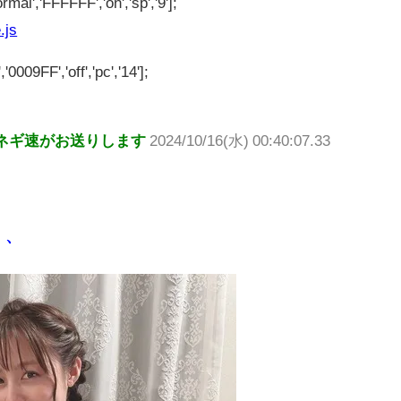
rmal','FFFFFF','on','sp','9'];
.js
'0009FF','off','pc','14'];
ネギ速がお送りします
2024/10/16(水) 00:40:07.33
、、