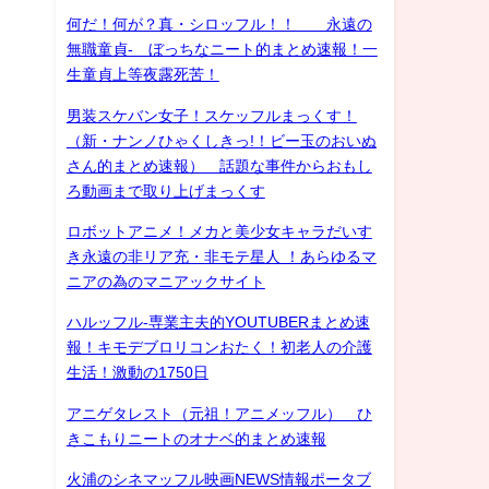
何だ！何が？真・シロッフル！！ 永遠の
無職童貞- ぼっちなニート的まとめ速報！一
生童貞上等夜露死苦！
男装スケバン女子！スケッフルまっくす！
（新・ナンノひゃくしきっ!！ビー玉のおいぬ
さん的まとめ速報） 話題な事件からおもし
ろ動画まで取り上げまっくす
ロボットアニメ！メカと美少女キャラだいす
き永遠の非リア充・非モテ星人 ！あらゆるマ
ニアの為のマニアックサイト
ハルッフル-専業主夫的YOUTUBERまとめ速
報！キモデブロリコンおたく！初老人の介護
生活！激動の1750日
アニゲタレスト（元祖！アニメッフル） ひ
きこもりニートのオナベ的まとめ速報
火浦のシネマッフル映画NEWS情報ポータブ