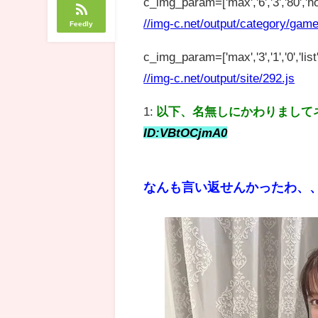
c_img_param=['max','6','3','80','no
//img-c.net/output/category/game
Feedly
c_img_param=['max','3','1','0','list',
//img-c.net/output/site/292.js
1:
以下、名無しにかわりまして
ID:VBtOCjmA0
なんも言い返せんかったわ、