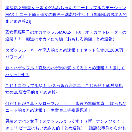
魔法熟女/美魔女ッ娘メグみみちゃんのニートッフルステーション
MAX！ ニート仙人仙女の映画三昧老後生活！（無職孤独居老人的
まとめ速報Z)]
乙女系腐男子のオカマッフルMAX2- FX！オ・カマトレーダーの
逆襲！！ 極道のオカマたち編（おもしろ動画まとめ速報）
タダッフル！ネトゲ廃人的まとめ速報！！ネット乞食DE2000万
パワーズ！
新・ハゲッフル！哀愁のハゲ男の髪ってるまとめ速報！！激しく
ハゲっTEL？
こじ！コジッフル@！-レズっ娘百合ネエ！こじらせ！50独身処
女のBL腐女子的まとめ速報-
何だ！何が？真・シロッフル！！ 永遠の無職童貞- ぼっちな
ニート的まとめ速報！一生童貞上等夜露死苦！
男装スケバン女子！スケッフルまっくす！（新・ナンノひゃくし
きっ!！ビー玉のおいぬさん的まとめ速報） 話題な事件からおも