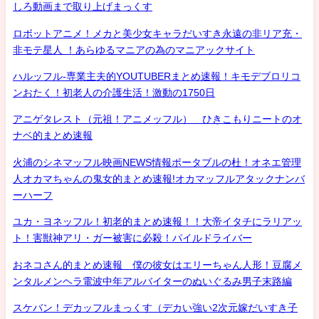
しろ動画まで取り上げまっくす
ロボットアニメ！メカと美少女キャラだいすき永遠の非リア充・
非モテ星人 ！あらゆるマニアの為のマニアックサイト
ハルッフル-専業主夫的YOUTUBERまとめ速報！キモデブロリコ
ンおたく！初老人の介護生活！激動の1750日
アニゲタレスト（元祖！アニメッフル） ひきこもりニートのオ
ナベ的まとめ速報
火浦のシネマッフル映画NEWS情報ポータブルの杜！オネエ管理
人オカマちゃんの鬼女的まとめ速報!オカマッフルアタックナンバ
ーハーフ
ユカ・ヨネッフル！初老的まとめ速報！！大帝イタチにラリアッ
ト！害獣神アリ・ガー被害に必殺！パイルドライバー
おネコさん的まとめ速報 僕の彼女はエリーちゃん人形！豆腐メ
ンタルメンヘラ電波中年アルバイターのぬいぐるみ男子末路編
スケバン！デカッフルまっくす（デカい強い2次元嫁だいすき子