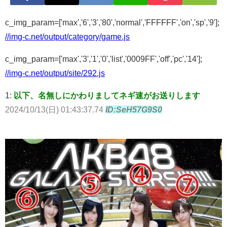
c_img_param=['max','6','3','80','normal','FFFFFF','on','sp','9'];
//img-c.net/output/category/game.js
c_img_param=['max','3','1','0','list','0009FF','off','pc','14'];
//img-c.net/output/site/292.js
1:
以下、名無しにかわりましてネギ速がお送りします
2024/10/13(日) 01:43:37.74
ID:SeH57G9S0