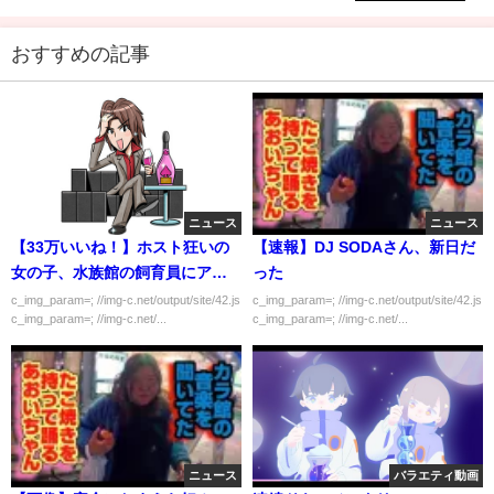
おすすめの記事
ニュース
ニュース
【33万いいね！】ホスト狂いの
【速報】DJ SODAさん、新日だ
女の子、水族館の飼育員にアド
った
バイスされるｗｗｗｗｗ
c_img_param=; //img-c.net/output/site/42.js
c_img_param=; //img-c.net/output/site/42.js
c_img_param=; //img-c.net/...
c_img_param=; //img-c.net/...
ニュース
バラエティ動画