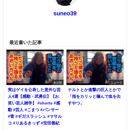
suneo39
最近書いた記事
未分類
ニュース
実はゲイを公表した意外な芸
ナルトとか進撃の巨人とかで
人4選【感動・武勇伝】【お
「指をカリッと噛んで血を出
笑い芸人雑学】 #shorts #感
すやつ」
動 #芸人 #こまつ #パンサー
#菅 #ギガスラッシュ #マサル
コ #りあるきっず #安田善紀