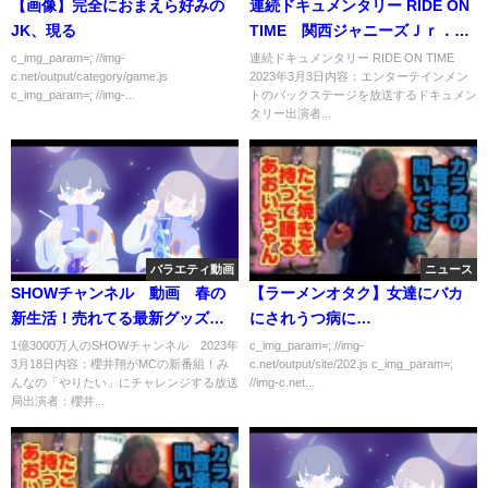
【画像】完全におまえら好みの
連続ドキュメンタリー RIDE ON
JK、現る
TIME 関西ジャニーズＪｒ．に
密着 3月3日
c_img_param=; //img-
連続ドキュメンタリー RIDE ON TIME
c.net/output/category/game.js
2023年3月3日内容：エンターテインメン
c_img_param=; //img-...
トのバックステージを放送するドキュメン
タリー出演者...
バラエティ動画
ニュース
SHOWチャンネル 動画 春の
【ラーメンオタク】女達にバカ
新生活！売れてる最新グッズ
にされうつ病に…
SP 3月18日
1億3000万人のSHOWチャンネル 2023年
c_img_param=; //img-
3月18日内容：櫻井翔がMCの新番組！み
c.net/output/site/202.js c_img_param=;
んなの「やりたい」にチャレンジする放送
//img-c.net...
局出演者：櫻井...