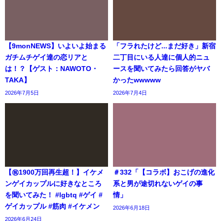
【9monNEWS】いよいよ始まる
「フラれたけど...まだ好き」新宿
ガチムチゲイ達の恋リアと
二丁目にいる人達に個人的ニュ
は！？【ゲスト：NAWOTO・
ースを聞いてみたら回答がヤバ
TAKA】
かったwwwww
2026年7月5日
2026年7月4日
【㊗️1900万回再生超！】イケメ
＃332「【コラボ】おこげの進化
ンゲイカップルに好きなところ
系と男が途切れないゲイの事
を聞いてみた！ #lgbtq #ゲイ #
情」
ゲイカップル #筋肉 #イケメン
2026年6月18日
2026年6月24日