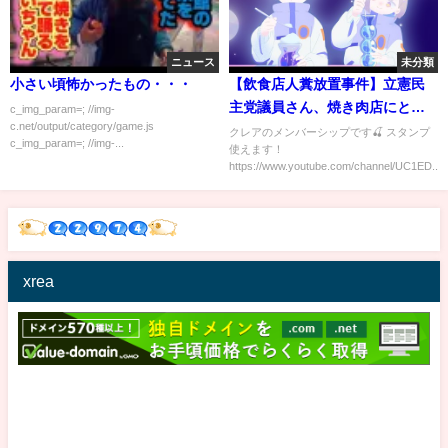
ニュース
未分類
小さい頃怖かったもの・・・
【飲食店人糞放置事件】立憲民
主党議員さん、焼き肉店にとん
c_img_param=; //img-
c.net/output/category/game.js
でもない忘れ物？ミステリーす
クレアのメンバーシップです🍒 スタンプ
c_img_param=; //img-...
使えます！
ぎる事件が起きてしまう
https://www.youtube.com/channel/UC1ED...
xrea