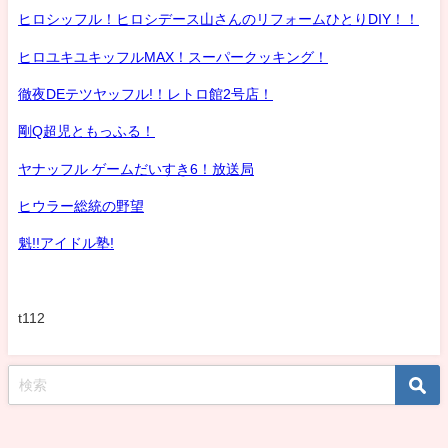
ヒロシッフル！ヒロシデース山さんのリフォームひとりDIY！！
ヒロユキユキッフルMAX！スーパークッキング！
徹夜DEテツヤッフル!！レトロ館2号店！
剛Q超児ともっふる！
ヤナッフル ゲームだいすき6！放送局
ヒウラー総統の野望
魁!!アイドル塾!
t112