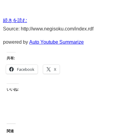
続きを読む
Source: http://www.negisoku.com/index.rdf
powered by
Auto Youtube Summarize
共有:
Facebook
X
いいね:
関連