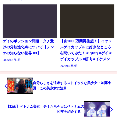
ゲイのポジション問題・タチ受
【㊗️1000万回再生超！】イケメ
けの分岐進化点について【ノン
ンゲイカップルに好きなところ
ケの知らない世界 #3】
を聞いてみた！ #lgbtq #ゲイ #
ゲイカップル #筋肉 #イケメン
2026年6月1日
2026年1月2日
自分らしさを追求するストイックな美少女・加藤小
夏｜この美少女に注目
【動画】ベトナム美女「チミたち今日はベトナムの
ピザを紹介する」