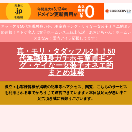
ネット乞食50代無職独身ガチホモ童貞ギング・ゲイなー女装子オネエ的まと
め速報！ネトゲ廃人は女子ホームレス三銃士伝説！あおいちゃん！ホームレ
スまなみ！愛内アイラ応援してます！
真・モリ・タダッフル2！！50
代無職独身ガチホモ童貞ギン
グ・ゲイなー女装子オネエ的
まとめ速報
孤立＜お客様皆様が掲載の記事等へアクセス、閲覧、こちらのサービス
を利用される事でかろうじて運営できています＞本日は足元が悪い中ご
足労頂き誠に有難うございます。