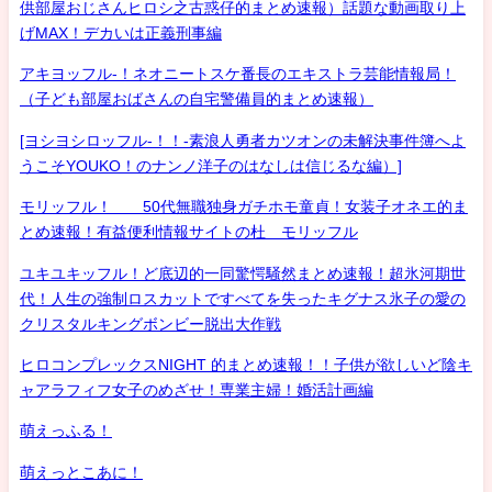
供部屋おじさんヒロシ之古惑仔的まとめ速報）話題な動画取り上
げMAX！デカいは正義刑事編
アキヨッフル-！ネオニートスケ番長のエキストラ芸能情報局！
（子ども部屋おばさんの自宅警備員的まとめ速報）
[ヨシヨシロッフル-！！-素浪人勇者カツオンの未解決事件簿へよ
うこそYOUKO！のナンノ洋子のはなしは信じるな編）]
モリッフル！ 50代無職独身ガチホモ童貞！女装子オネエ的ま
とめ速報！有益便利情報サイトの杜 モリッフル
ユキユキッフル！ど底辺的一同驚愕騒然まとめ速報！超氷河期世
代！人生の強制ロスカットですべてを失ったキグナス氷子の愛の
クリスタルキングボンビー脱出大作戦
ヒロコンプレックスNIGHT 的まとめ速報！！子供が欲しいど陰キ
ャアラフィフ女子のめざせ！専業主婦！婚活計画編
萌えっふる！
萌えっとこあに！