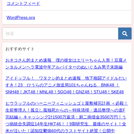
コメントフィード
WordPress.org
おすすめサイト
おネコさん的まとめ速報 僕の彼女はエリーちゃん人形！豆腐メ
ンタルメンヘラ電波中年アルバイターのぬいぐるみ男子末路編
アイドッフル！ ワタクシ的まとめ速報 地下格闘アイドルだい
すき！23 ひうらのアニメ放送局101ちゃんねる BNK48 ！
SNH48！JKT48！MNL48！SGO48！GNZ48！STU48！SKE48
ヒウラッフルのハーニーフィニッシュゴミ屋敷補完計画 ＜必殺！
生前整理人！孤立し孤独死からの～特殊清掃・遺品整理への道F
完結編＞ キャッシング計1500万返済：厨二病借金3500万円！う
つ病統合失調症14年生HKT46！！9期研究生、最後のサイト！全
米が泣いた！認知症鬱病60代のラストサイト絶賛！公開中