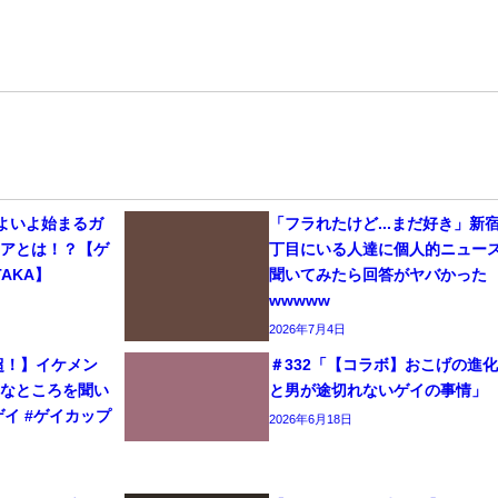
いよいよ始まるガ
「フラれたけど...まだ好き」新
リアとは！？【ゲ
丁目にいる人達に個人的ニュー
AKA】
聞いてみたら回答がヤバかった
wwwww
2026年7月4日
生超！】イケメン
＃332「【コラボ】おこげの進
きなところを聞い
と男が途切れないゲイの事情」
#ゲイ #ゲイカップ
2026年6月18日