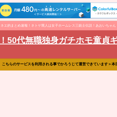
オネエ的まとめ速報！ネトゲ廃人は女子ホームレス三銃士伝説！あおいちゃん
！50代無職独身ガチホモ童貞
、こちらのサービスを利用される事でかろうじて運営できています＞本