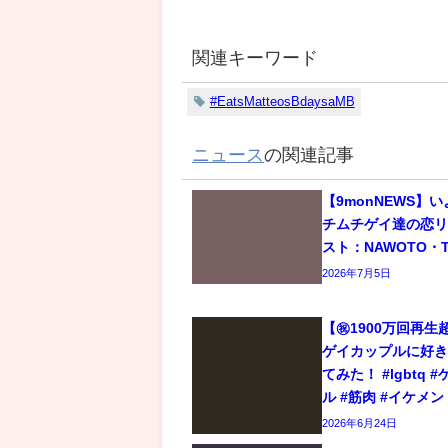
関連キーワード
#EatsMatteosBdaysaMB
ニュース
の関連記事
【9monNEWS】
チムチゲイ達の恋
スト：NAWOTO・T
2026年7月5日
【㊗️1900万回再
ゲイカップルに好
てみた！ #lgbtq 
ル #筋肉 #イケメン
2026年6月24日