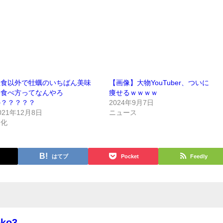
生食以外で牡蠣のいちばん美味
【画像】大物YouTuber、ついに
い食べ方ってなんやろ
痩せるｗｗｗｗ
か？？？？？
2024年9月7日
021年12月8日
ニュース
文化
はてブ
Pocket
Feedly
oko3