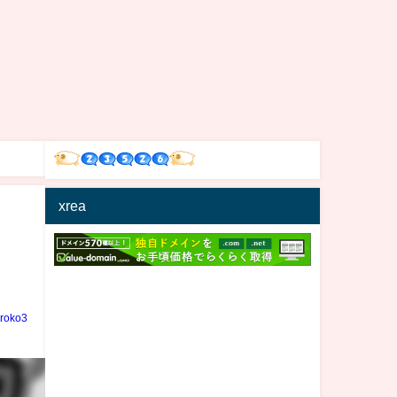
xrea
iroko3