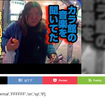
はてブ
Pocket
Feedly
rmal','FFFFFF','on','sp','9'];