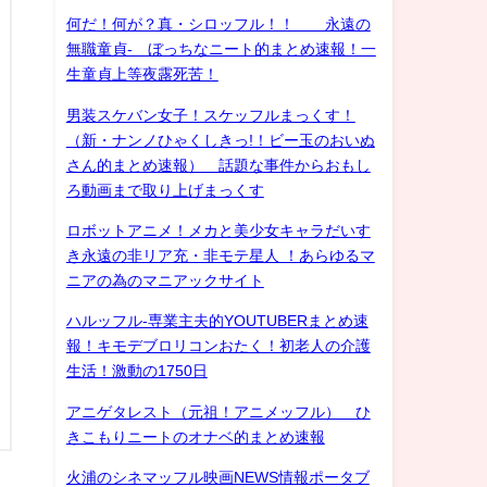
何だ！何が？真・シロッフル！！ 永遠の
無職童貞- ぼっちなニート的まとめ速報！一
生童貞上等夜露死苦！
男装スケバン女子！スケッフルまっくす！
（新・ナンノひゃくしきっ!！ビー玉のおいぬ
さん的まとめ速報） 話題な事件からおもし
ろ動画まで取り上げまっくす
ロボットアニメ！メカと美少女キャラだいす
き永遠の非リア充・非モテ星人 ！あらゆるマ
ニアの為のマニアックサイト
ハルッフル-専業主夫的YOUTUBERまとめ速
報！キモデブロリコンおたく！初老人の介護
生活！激動の1750日
アニゲタレスト（元祖！アニメッフル） ひ
きこもりニートのオナベ的まとめ速報
火浦のシネマッフル映画NEWS情報ポータブ