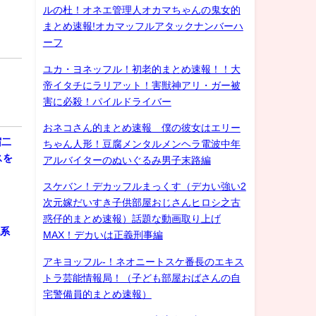
ルの杜！オネエ管理人オカマちゃんの鬼女的
まとめ速報!オカマッフルアタックナンバーハ
ーフ
ユカ・ヨネッフル！初老的まとめ速報！！大
帝イタチにラリアット！害獣神アリ・ガー被
害に必殺！パイルドライバー
おネコさん的まとめ速報 僕の彼女はエリー
宿二
ちゃん人形！豆腐メンタルメンヘラ電波中年
スを
アルバイターのぬいぐるみ男子末路編
スケバン！デカッフルまっくす（デカい強い2
次元嫁だいすき子供部屋おじさんヒロシ之古
惑仔的まとめ速報）話題な動画取り上げ
化系
MAX！デカいは正義刑事編
アキヨッフル-！ネオニートスケ番長のエキス
トラ芸能情報局！（子ども部屋おばさんの自
宅警備員的まとめ速報）