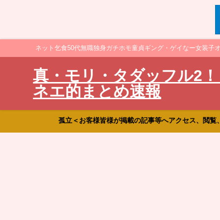
ネット乞食50代無職独身ガチホモ童貞ギング・ゲイなー女装子
真・モリ・タダッフル2！
ネエ的まとめ速報
孤立＜お客様皆様が掲載の記事等へアクセス、閲覧