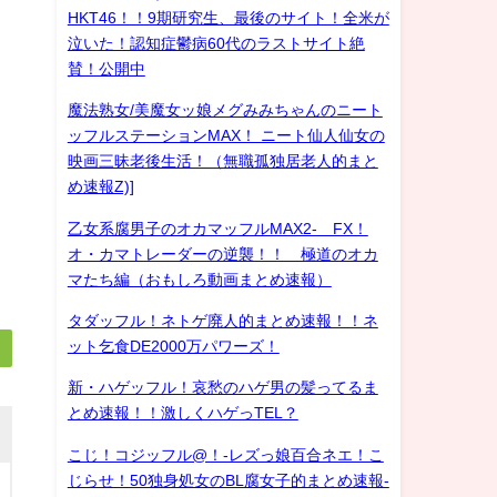
HKT46！！9期研究生、最後のサイト！全米が
泣いた！認知症鬱病60代のラストサイト絶
賛！公開中
魔法熟女/美魔女ッ娘メグみみちゃんのニート
ッフルステーションMAX！ ニート仙人仙女の
映画三昧老後生活！（無職孤独居老人的まと
め速報Z)]
乙女系腐男子のオカマッフルMAX2- FX！
オ・カマトレーダーの逆襲！！ 極道のオカ
マたち編（おもしろ動画まとめ速報）
タダッフル！ネトゲ廃人的まとめ速報！！ネ
ット乞食DE2000万パワーズ！
新・ハゲッフル！哀愁のハゲ男の髪ってるま
とめ速報！！激しくハゲっTEL？
こじ！コジッフル@！-レズっ娘百合ネエ！こ
じらせ！50独身処女のBL腐女子的まとめ速報-