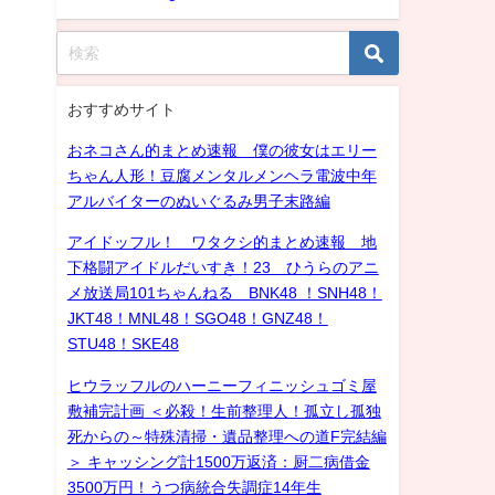
おすすめサイト
おネコさん的まとめ速報 僕の彼女はエリー
ちゃん人形！豆腐メンタルメンヘラ電波中年
アルバイターのぬいぐるみ男子末路編
アイドッフル！ ワタクシ的まとめ速報 地
下格闘アイドルだいすき！23 ひうらのアニ
メ放送局101ちゃんねる BNK48 ！SNH48！
JKT48！MNL48！SGO48！GNZ48！
STU48！SKE48
ヒウラッフルのハーニーフィニッシュゴミ屋
敷補完計画 ＜必殺！生前整理人！孤立し孤独
死からの～特殊清掃・遺品整理への道F完結編
＞ キャッシング計1500万返済：厨二病借金
3500万円！うつ病統合失調症14年生