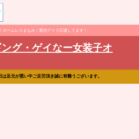
！ホームレスまなみ！愛内アイラ応援してます！
ギング・ゲイなー女装子オ
日は足元が悪い中ご足労頂き誠に有難うございます。