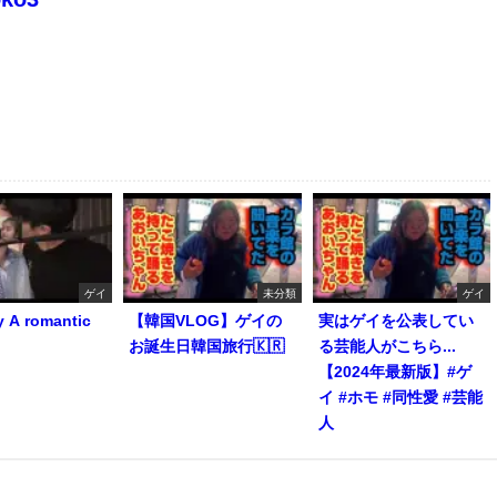
ゲイ
未分類
ゲイ
y A romantic
【韓国VLOG】ゲイの
実はゲイを公表してい
お誕生日韓国旅行🇰🇷
る芸能人がこちら...
【2024年最新版】#ゲ
イ #ホモ #同性愛 #芸能
人