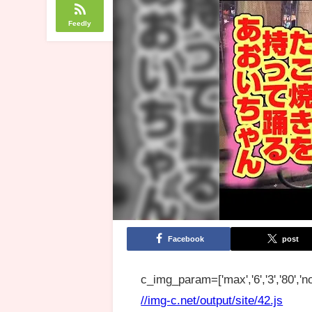
Feedly
Facebook
post
c_img_param=['max','6','3','80','no
//img-c.net/output/site/42.js