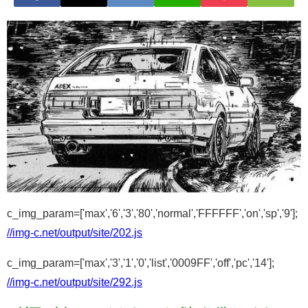
c_img_param=['max','6','3','80','normal','FFFFFF','on','sp','9'];
//img-c.net/output/site/202.js
c_img_param=['max','3','1','0','list','0009FF','off','pc','14'];
//img-c.net/output/site/292.js