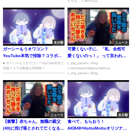
すぎる…【 都市伝説...
未分類
ニュース
ガーシーもうオワコン？
可愛くない子に、「私、全然可
YouTube本気で排除？コラボ動
愛くないのっ！」 って言われた
画も即削除？
時になんて返せばいいか
■ ガーシーもうオワコン？YouTube本気で
c_img_param=; //img-
排除？コラボ動画も即削除？
c.net/output/category/anime.js
━━━━━━━━━━━━━━━━━━━━━━━━━━━━━━━━━...
c_img_param=; //img...
ニュース
未分類
【衝撃】赤ちゃん、無職の親父
食べて、もらおう！
(40)に投げ落とされて亡くなる…
AKB48×HottoMottoオリジナル