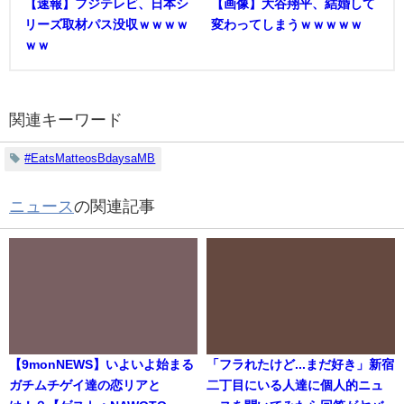
【速報】フジテレビ、日本シ
【画像】大谷翔平、結婚して
リーズ取材パス没収ｗｗｗｗ
変わってしまうｗｗｗｗｗ
ｗｗ
関連キーワード
#EatsMatteosBdaysaMB
ニュース
の関連記事
【9monNEWS】いよいよ始まる
「フラれたけど...まだ好き」新宿
ガチムチゲイ達の恋リアと
二丁目にいる人達に個人的ニュ