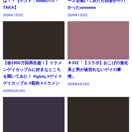
は！？【ゲスト：NAWOTO・
ースを聞いてみたら回答がヤバ
TAKA】
かったwwwww
2026年7月5日
2026年7月4日
【㊗️1900万回再生超！】イケメ
＃332「【コラボ】おこげの進化
ンゲイカップルに好きなところ
系と男が途切れないゲイの事
を聞いてみた！ #lgbtq #ゲイ #
情」
ゲイカップル #筋肉 #イケメン
2026年6月18日
2026年6月24日