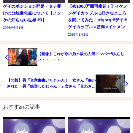
ゲイのポジション問題・タチ受
【㊗️1000万回再生超！】イケメ
けの分岐進化点について【ノン
ンゲイカップルに好きなところ
ケの知らない世界 #3】
を聞いてみた！ #lgbtq #ゲイ #
ゲイカップル #筋肉 #イケメン
2026年6月1日
2026年1月2日
【画像】これが今の乃木坂の人気メンバー5人らし
い・・・・・
【悲報】男「合意書書いたじゃん！」女さん「書か
された」男「録音したじゃん！」女さん「言わされ
た」
おすすめの記事