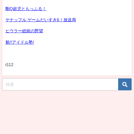
剛Q超児ともっふる！
ヤナッフル ゲームだいすき6！放送局
ヒウラー総統の野望
魁!!アイドル塾!
t112