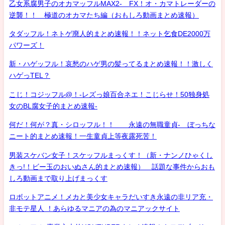
乙女系腐男子のオカマッフルMAX2- FX！オ・カマトレーダーの
逆襲！！ 極道のオカマたち編（おもしろ動画まとめ速報）
タダッフル！ネトゲ廃人的まとめ速報！！ネット乞食DE2000万
パワーズ！
新・ハゲッフル！哀愁のハゲ男の髪ってるまとめ速報！！激しく
ハゲっTEL？
こじ！コジッフル@！-レズっ娘百合ネエ！こじらせ！50独身処
女のBL腐女子的まとめ速報-
何だ！何が？真・シロッフル！！ 永遠の無職童貞- ぼっちな
ニート的まとめ速報！一生童貞上等夜露死苦！
男装スケバン女子！スケッフルまっくす！（新・ナンノひゃくし
きっ!！ビー玉のおいぬさん的まとめ速報） 話題な事件からおも
しろ動画まで取り上げまっくす
ロボットアニメ！メカと美少女キャラだいすき永遠の非リア充・
非モテ星人 ！あらゆるマニアの為のマニアックサイト