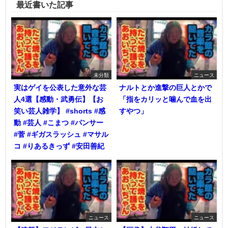
最近書いた記事
未分類
ニュース
実はゲイを公表した意外な芸
ナルトとか進撃の巨人とかで
人4選【感動・武勇伝】【お
「指をカリッと噛んで血を出
笑い芸人雑学】 #shorts #感
すやつ」
動 #芸人 #こまつ #パンサー
#菅 #ギガスラッシュ #マサル
コ #りあるきっず #安田善紀
ニュース
ニュース