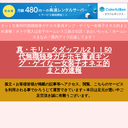
ネット乞食50代無職独身ガチホモ童貞ギング・ゲイなー女装子オネエ的まと
め速報！ネトゲ廃人は女子ホームレス三銃士伝説！あおいちゃん！ホームレ
スまなみ！愛内アイラ応援してます！
真・モリ・タダッフル2！！50
代無職独身ガチホモ童貞ギン
グ・ゲイなー女装子オネエ的
まとめ速報
孤立＜お客様皆様が掲載の記事等へアクセス、閲覧、こちらのサービス
を利用される事でかろうじて運営できています＞本日は足元が悪い中ご
足労頂き誠に有難うございます。