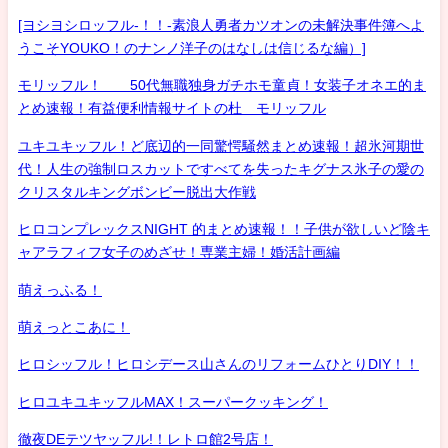
[ヨシヨシロッフル-！！-素浪人勇者カツオンの未解決事件簿へよ
うこそYOUKO！のナンノ洋子のはなしは信じるな編）]
モリッフル！ 50代無職独身ガチホモ童貞！女装子オネエ的ま
とめ速報！有益便利情報サイトの杜 モリッフル
ユキユキッフル！ど底辺的一同驚愕騒然まとめ速報！超氷河期世
代！人生の強制ロスカットですべてを失ったキグナス氷子の愛の
クリスタルキングボンビー脱出大作戦
ヒロコンプレックスNIGHT 的まとめ速報！！子供が欲しいど陰キ
ャアラフィフ女子のめざせ！専業主婦！婚活計画編
萌えっふる！
萌えっとこあに！
ヒロシッフル！ヒロシデース山さんのリフォームひとりDIY！！
ヒロユキユキッフルMAX！スーパークッキング！
徹夜DEテツヤッフル!！レトロ館2号店！