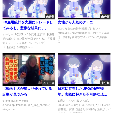
未分類
未分類
FX雇用統計を大胆にトレードし
女性から人気のク・ニ
てみるも、悲惨な結果に。。。
↓ゆりな先生の特別授業プレゼント
https://ktr1.net/youtube/ ※このチャンネル
(泣)
オーリーch公式LINEを友達追加で 【投機
は「性的な教育や方法」について真面目
筋のポジション量が一目でわかる、『投機
に...
筋チャート』を無料プレゼント中】
↓↓【必読】投機筋チャー...
ニュース
未分類
【動画】犬が猫より優れている
日本に存在したUFOの秘密基
証拠が見つかる
地。実際に起きた不可解な現象
がヤバすぎる…【 都市伝説 UFO
c_img_param=; //img-
1:廃人さん＠お腹いっぱい
c.net/output/site/202.js c_img_param=;
2023.03.26(Sun) 日本に存在したUFOの秘
未確認飛行物体 秘密基地 千貫森
//img-c.net...
密基地。実際に起きた不可解な現象がヤバ
】