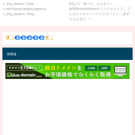
グッズ 高橋みなみ 缶バッジ
c_img_param=; //img-
8/3より『食べて、もらおう！
c.net/output/category/game.js
AKB48×HottoMottoオリジナルグッズ』 プ
c_img_param=; //img-...
レゼントキャンペーンスタート！ （必ず
もらえる!!）＊ ...
xrea