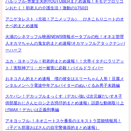
ハルッフル-専業主夫的YOUTUBERまとめ速報！キモデブロリコ
ンおたく！初老人の介護生活！激動の1750日
アニゲタレスト（元祖！アニメッフル） ひきこもりニートのオ
ナベ的まとめ速報
火浦のシネマッフル映画NEWS情報ポータブルの杜！オネエ管理
人オカマちゃんの鬼女的まとめ速報!オカマッフルアタックナンバ
ーハーフ
ユカ・ヨネッフル！初老的まとめ速報！！大帝イタチにラリアッ
ト！害獣神アリ・ガー被害に必殺！パイルドライバー
おネコさん的まとめ速報 僕の彼女はエリーちゃん人形！豆腐メ
ンタルメンヘラ電波中年アルバイターのぬいぐるみ男子末路編
スケバン！デカッフルまっくす（デカい強い2次元嫁だいすき子
供部屋おじさんヒロシ之古惑仔的まとめ速報）話題な動画取り上
げMAX！デカいは正義刑事編
アキヨッフル-！ネオニートスケ番長のエキストラ芸能情報局！
（子ども部屋おばさんの自宅警備員的まとめ速報）