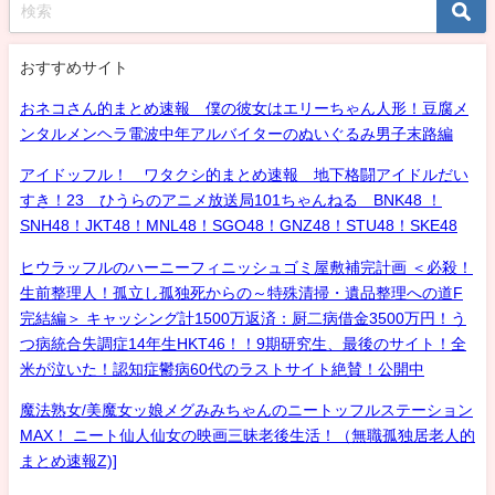
おすすめサイト
おネコさん的まとめ速報 僕の彼女はエリーちゃん人形！豆腐メ
ンタルメンヘラ電波中年アルバイターのぬいぐるみ男子末路編
アイドッフル！ ワタクシ的まとめ速報 地下格闘アイドルだい
すき！23 ひうらのアニメ放送局101ちゃんねる BNK48 ！
SNH48！JKT48！MNL48！SGO48！GNZ48！STU48！SKE48
ヒウラッフルのハーニーフィニッシュゴミ屋敷補完計画 ＜必殺！
生前整理人！孤立し孤独死からの～特殊清掃・遺品整理への道F
完結編＞ キャッシング計1500万返済：厨二病借金3500万円！う
つ病統合失調症14年生HKT46！！9期研究生、最後のサイト！全
米が泣いた！認知症鬱病60代のラストサイト絶賛！公開中
魔法熟女/美魔女ッ娘メグみみちゃんのニートッフルステーション
MAX！ ニート仙人仙女の映画三昧老後生活！（無職孤独居老人的
まとめ速報Z)]