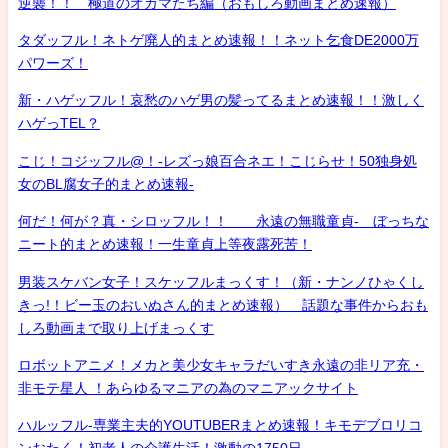
逆襲！！ 極道のオカマたち編（おもしろ動画まとめ速報）
タダッフル！ネトゲ廃人的まとめ速報！！ネット乞食DE2000万
パワーズ！
新・ハゲッフル！哀愁のハゲ男の髪ってるまとめ速報！！激しく
ハゲっTEL？
こじ！コジッフル@！-レズっ娘百合ネエ！こじらせ！50独身処
女のBL腐女子的まとめ速報-
何だ！何が？真・シロッフル！！ 永遠の無職童貞- ぼっちな
ニート的まとめ速報！一生童貞上等夜露死苦！
男装スケバン女子！スケッフルまっくす！（新・ナンノひゃくし
きっ!！ビー玉のおいぬさん的まとめ速報） 話題な事件からおも
しろ動画まで取り上げまっくす
ロボットアニメ！メカと美少女キャラだいすき永遠の非リア充・
非モテ星人 ！あらゆるマニアの為のマニアックサイト
ハルッフル-専業主夫的YOUTUBERまとめ速報！キモデブロリコ