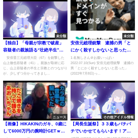
未分類
未分類
【独自】「母親が宗教で破産」
安倍元総理銃撃 逮捕の男「と
容疑者の親族語る“壮絶半生”
にかく殺すしかないと思った」
安倍元総理銃撃(2022年7月11日)
(2022年7月8日)
安倍晋三元総理大臣（67）を銃撃した
1:名無しさん＠お腹いっぱい
山上徹也容疑者（41）。親族が取材に応
2022.07.10(Sun) 安倍元総理銃撃 逮捕の
じ、山上容疑者の半生と宗教とのつながり
男「とにかく殺すしかないと思った」
が、少しずつ分かってきまし...
(2022年7月8日)っ...
ニュース
その他アイドル情報
【画像】HIKAKINのガキ、0歳に
【局長生誕祭】３３歳もバチバ
して6000万円の腕時計GETｗｗ
チでいかせてもらいます！アイ