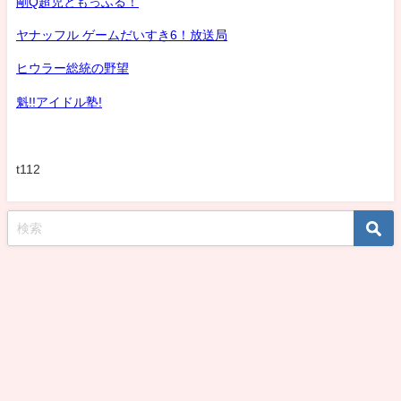
剛Q超児ともっふる！
ヤナッフル ゲームだいすき6！放送局
ヒウラー総統の野望
魁!!アイドル塾!
t112