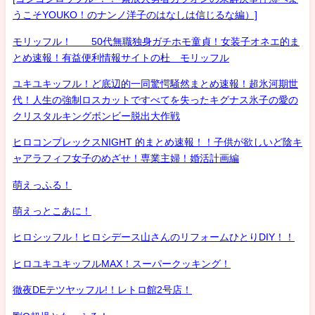
うこそYOUKO！のナンノ洋子のはなしは信じるな編）]
モリッフル！ 50代無職独身ガチホモ童貞！女装子オネエ的ま
とめ速報！有益便利情報サイトの杜 モリッフル
ユキユキッフル！ど底辺的一同驚愕騒然まとめ速報！超氷河期世
代！人生の強制ロスカットですべてを失ったキグナス氷子の愛の
クリスタルキングボンビー脱出大作戦
ヒロコンプレックスNIGHT 的まとめ速報！！子供が欲しいど陰キ
ャアラフィフ女子のめざせ！専業主婦！婚活計画編
萌えっふる！
萌えっとこあに！
ヒロシッフル！ヒロシデース山さんのリフォームひとりDIY！！
ヒロユキユキッフルMAX！スーパークッキング！
徹夜DEテツヤッフル!！レトロ館2号店！