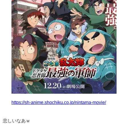
https://sh-anime.shochiku.co.jp/nintama-movie/
悲しいなあｗ