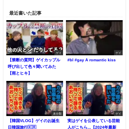
最近書いた記事
ゲイ
ゲイ
【禁断の質問】ゲイカップル
#bl #gay A romantic kiss
呼び出して色々聞いてみた
【雨とヒキ】
未分類
ゲイ
【韓国VLOG】ゲイのお誕生
実はゲイを公表している芸能
日韓国旅行🇰🇷
人がこちら...【2024年最新