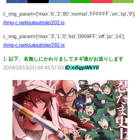
c_img_param=['max','6','3','80','normal','FFFFFF','on','sp','9'];
//img-c.net/output/site/202.js
c_img_param=['max','3','1','0','list','0009FF','off','pc','14'];
//img-c.net/output/site/292.js
1:
以下、名無しにかわりましてネギ速がお送りします
2024/10/13(日) 04:45:57.63
ID:ni5gpWkY0