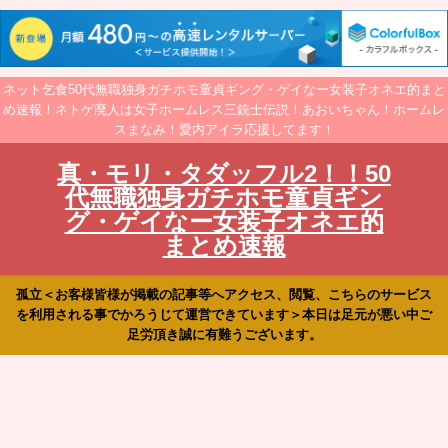
ネット乞食50代無職独身ガチホモ童貞ギング・ゲイなー女装子オネエ的まと
め速報！ネトゲ廃人は女子ホームレス三銃士伝説！あおいちゃん！ホームレ
スまなみ！愛内アイラ応援してます！
真・モリ・タダッフル2！！50
代無職独身ガチホモ童貞ギン
グ・ゲイなー女装子オネエ的
まとめ速報
孤立＜お客様皆様が掲載の記事等へアクセス、閲覧、こちらのサービス
を利用される事でかろうじて運営できています＞本日は足元が悪い中ご
足労頂き誠に有難うございます。