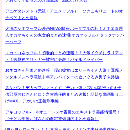
ンおたく！初老人の介護生活！激動の1750日
アニゲタレスト（元祖！アニメッフル） ひきこもりニートのオ
ナベ的まとめ速報
火浦のシネマッフル映画NEWS情報ポータブルの杜！オネエ管理
人オカマちゃんの鬼女的まとめ速報!オカマッフルアタックナンバ
ーハーフ
ユカ・ヨネッフル！初老的まとめ速報！！大帝イタチにラリアッ
ト！害獣神アリ・ガー被害に必殺！パイルドライバー
おネコさん的まとめ速報 僕の彼女はエリーちゃん人形！豆腐メ
ンタルメンヘラ電波中年アルバイターのぬいぐるみ男子末路編
スケバン！デカッフルまっくす（デカい強い2次元嫁だいすき子
供部屋おじさんヒロシ之古惑仔的まとめ速報）話題な動画取り上
げMAX！デカいは正義刑事編
アキヨッフル-！ネオニートスケ番長のエキストラ芸能情報局！
（子ども部屋おばさんの自宅警備員的まとめ速報）
[ヨシヨシロッフル-！！-素浪人勇者カツオンの未解決事件簿へよ