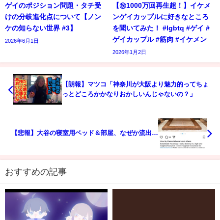
ゲイのポジション問題・タチ受
【㊗️1000万回再生超！】イケメ
けの分岐進化点について【ノン
ンゲイカップルに好きなところ
ケの知らない世界 #3】
を聞いてみた！ #lgbtq #ゲイ #
ゲイカップル #筋肉 #イケメン
2026年6月1日
2026年1月2日
【朗報】マツコ「神奈川が大阪より魅力的ってちょ
っとどころかかなりおかしいんじゃないの？」
【悲報】大谷の寝室用ベッド＆部屋、なぜか流出…
おすすめの記事