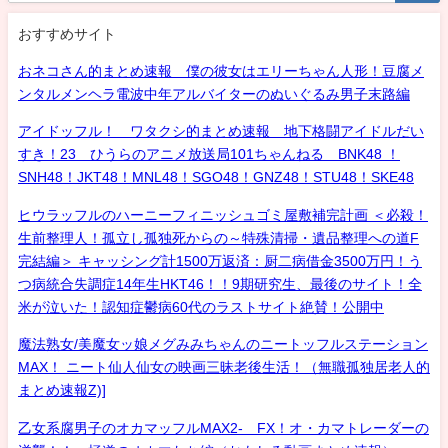
おすすめサイト
おネコさん的まとめ速報 僕の彼女はエリーちゃん人形！豆腐メ
ンタルメンヘラ電波中年アルバイターのぬいぐるみ男子末路編
アイドッフル！ ワタクシ的まとめ速報 地下格闘アイドルだい
すき！23 ひうらのアニメ放送局101ちゃんねる BNK48 ！
SNH48！JKT48！MNL48！SGO48！GNZ48！STU48！SKE48
ヒウラッフルのハーニーフィニッシュゴミ屋敷補完計画 ＜必殺！
生前整理人！孤立し孤独死からの～特殊清掃・遺品整理への道F
完結編＞ キャッシング計1500万返済：厨二病借金3500万円！う
つ病統合失調症14年生HKT46！！9期研究生、最後のサイト！全
米が泣いた！認知症鬱病60代のラストサイト絶賛！公開中
魔法熟女/美魔女ッ娘メグみみちゃんのニートッフルステーション
MAX！ ニート仙人仙女の映画三昧老後生活！（無職孤独居老人的
まとめ速報Z)]
乙女系腐男子のオカマッフルMAX2- FX！オ・カマトレーダーの