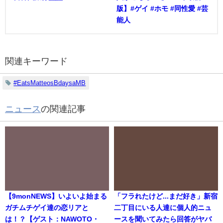
版】#ゲイ #ホモ #同性愛 #芸
能人
関連キーワード
#EatsMatteosBdaysaMB
ニュース
の関連記事
【9monNEWS】いよいよ始まる
「フラれたけど...まだ好き」新宿
ガチムチゲイ達の恋リアと
二丁目にいる人達に個人的ニュ
は！？【ゲスト：NAWOTO・
ースを聞いてみたら回答がヤバ