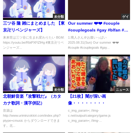
未分類
ゲイ
三ツ谷 隆 雑にまとめました 【東
Our summer ❤️❤️ #couple
京卍リベンジャーズ】
#couplegoals #gay #blfan #ゲ
イカップル #同性カップル
来来世は三ツ谷に生まれ変わりたい BGM:
1:廃人さん＠お腹いっぱい
https://youtu.be/RbtPXFlZlHg #東京卍リベ
2025.08.31(Sun) Our summer ❤️❤️
ンジャーズ...
#couple #couplegoals #gay...
未分類
ニュース
北朝鮮音楽『攻撃戦だ』（カタ
【21枚】闇が深い画
カナ歌詞・漢字併記）
像・・・・・・・・
音源は
c_img_param=; //img-
http://www.uriminzokkiri.com/index.php?
c.net/output/category/game.js
ptype=cmusic からダウンロードできま
c_img_param=; //img-...
す。北...