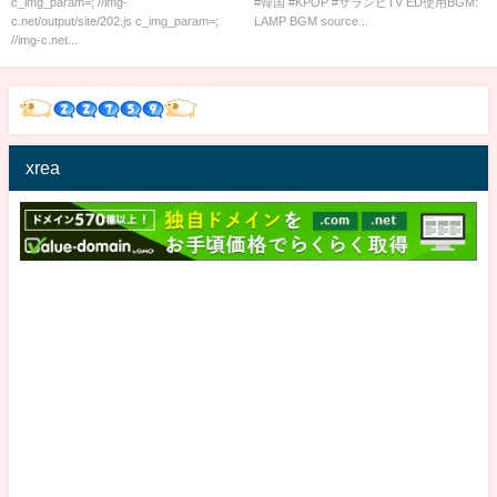
ｗｗｗｗ
ドル最高！
c_img_param=; //img-
#韓国 #KPOP #サランピTV ED使用BGM:
c.net/output/site/202.js c_img_param=;
LAMP BGM source...
//img-c.net...
xrea