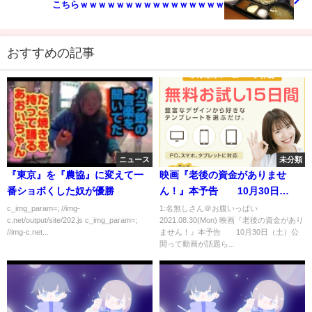
こちらｗｗｗｗｗｗｗｗｗｗｗｗｗｗｗｗ
おすすめの記事
ニュース
未分類
『東京』を『農協』に変えて一
映画『老後の資金がありませ
番ショボくした奴が優勝
ん！』本予告 10月30日
（土）公開
c_img_param=; //img-
1:名無しさん＠お腹いっぱい
c.net/output/site/202.js c_img_param=;
2021.08.30(Mon) 映画『老後の資金があり
//img-c.net...
ません！』本予告 10月30日（土）公
開って動画が話題ら...