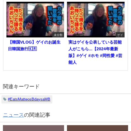
未分類
ゲイ
【韓国VLOG】ゲイのお誕生
実はゲイを公表している芸能
日韓国旅行🇰🇷
人がこちら...【2024年最新
版】#ゲイ #ホモ #同性愛 #芸
能人
関連キーワード
#EatsMatteosBdaysaMB
ニュース
の関連記事