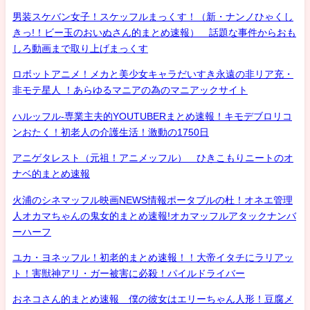
男装スケバン女子！スケッフルまっくす！（新・ナンノひゃくし
きっ!！ビー玉のおいぬさん的まとめ速報） 話題な事件からおも
しろ動画まで取り上げまっくす
ロボットアニメ！メカと美少女キャラだいすき永遠の非リア充・
非モテ星人 ！あらゆるマニアの為のマニアックサイト
ハルッフル-専業主夫的YOUTUBERまとめ速報！キモデブロリコ
ンおたく！初老人の介護生活！激動の1750日
アニゲタレスト（元祖！アニメッフル） ひきこもりニートのオ
ナベ的まとめ速報
火浦のシネマッフル映画NEWS情報ポータブルの杜！オネエ管理
人オカマちゃんの鬼女的まとめ速報!オカマッフルアタックナンバ
ーハーフ
ユカ・ヨネッフル！初老的まとめ速報！！大帝イタチにラリアッ
ト！害獣神アリ・ガー被害に必殺！パイルドライバー
おネコさん的まとめ速報 僕の彼女はエリーちゃん人形！豆腐メ