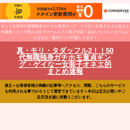
ネット乞食50代無職独身ガチホモ童貞ギング・ゲイなー女装子オネエ的まと
め速報！ネトゲ廃人は女子ホームレス三銃士伝説！あおいちゃん！ホームレ
スまなみ！愛内アイラ応援してます！
真・モリ・タダッフル2！！50
代無職独身ガチホモ童貞ギン
グ・ゲイなー女装子オネエ的
まとめ速報
孤立＜お客様皆様が掲載の記事等へアクセス、閲覧、こちらのサービス
を利用される事でかろうじて運営できています＞本日は足元が悪い中ご
足労頂き誠に有難うございます。