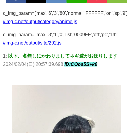
c_img_param=['max','6','3','80','normal','FFFFFF','on','sp','9'];
//img-c.net/output/category/anime.js
c_img_param=['max','3','1','0','list','0009FF','off','pc','14'];
//img-c.net/output/site/292.js
1:
以下、名無しにかわりましてネギ速がお送りします
2024/02/04(日) 20:57:39.698
ID:COoa5S+k0