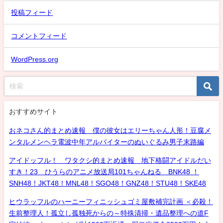
投稿フィード
コメントフィード
WordPress.org
おすすめサイト
おネコさん的まとめ速報 僕の彼女はエリーちゃん人形！豆腐メ
ンタルメンヘラ電波中年アルバイターのぬいぐるみ男子末路編
アイドッフル！ ワタクシ的まとめ速報 地下格闘アイドルだい
すき！23 ひうらのアニメ放送局101ちゃんねる BNK48 ！
SNH48！JKT48！MNL48！SGO48！GNZ48！STU48！SKE48
ヒウラッフルのハーニーフィニッシュゴミ屋敷補完計画 ＜必殺！
生前整理人！孤立し孤独死からの～特殊清掃・遺品整理への道F