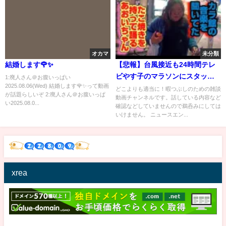
オカマ
未分類
結婚します🌹✨
【悲報】台風接近も24時間テレ
ビやす子のマラソンにスタッフ
1:廃人さん＠お腹いっぱい
2025.08.06(Wed) 結婚します🌹✨って動画
500人動員で「この災害時に人の
どこよりも適当に！暇つぶしのための雑談
が話題らしいぞ 2:廃人さん＠お腹いっぱ
動画チャンネルです。話している内容など
使い方間違ってる」と大炎上
い2025.08.0...
確認などしていませんので鵜呑みにしては
撮影現場での木村拓哉をあの有
いけません。 ニュースエン...
名俳優が暴露「大御所みた
い」 （TTMつよし
xrea