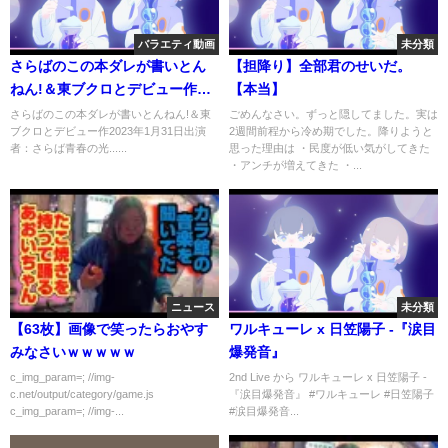
バラエティ動画
未分類
さらばのこの本ダレが書いとん
【担降り】全部君のせいだ。
ねん!＆東ブクロとデビュー作
【本当】
2023年1月31日
さらばのこの本ダレが書いとんねん!＆東
ごめんなさい。ずっと隠してました。実は
ブクロとデビュー作2023年1月31日出演
2週間前程から冷め期でした。降りようと
者：さらば青春の光......
思った理由は ・民度が低い気がしてきた
・アンチが増えてきた ・...
ニュース
未分類
【63枚】画像で笑ったらおやす
ワルキューレ x 日笠陽子 -『涙目
みなさいｗｗｗｗｗ
爆発音』
c_img_param=; //img-
2nd Live から ワルキューレ x 日笠陽子 -
c.net/output/category/game.js
『涙目爆発音』 #ワルキューレ #日笠陽子
c_img_param=; //img-...
#涙目爆発音...