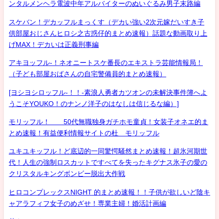
ンタルメンヘラ電波中年アルバイターのぬいぐるみ男子末路編
スケバン！デカッフルまっくす（デカい強い2次元嫁だいすき子
供部屋おじさんヒロシ之古惑仔的まとめ速報）話題な動画取り上
げMAX！デカいは正義刑事編
アキヨッフル-！ネオニートスケ番長のエキストラ芸能情報局！
（子ども部屋おばさんの自宅警備員的まとめ速報）
[ヨシヨシロッフル-！！-素浪人勇者カツオンの未解決事件簿へよ
うこそYOUKO！のナンノ洋子のはなしは信じるな編）]
モリッフル！ 50代無職独身ガチホモ童貞！女装子オネエ的ま
とめ速報！有益便利情報サイトの杜 モリッフル
ユキユキッフル！ど底辺的一同驚愕騒然まとめ速報！超氷河期世
代！人生の強制ロスカットですべてを失ったキグナス氷子の愛の
クリスタルキングボンビー脱出大作戦
ヒロコンプレックスNIGHT 的まとめ速報！！子供が欲しいど陰キ
ャアラフィフ女子のめざせ！専業主婦！婚活計画編