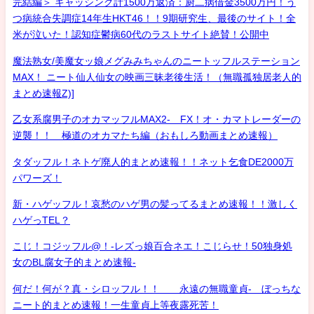
完結編＞ キャッシング計1500万返済：厨二病借金3500万円！う
つ病統合失調症14年生HKT46！！9期研究生、最後のサイト！全
米が泣いた！認知症鬱病60代のラストサイト絶賛！公開中
魔法熟女/美魔女ッ娘メグみみちゃんのニートッフルステーション
MAX！ ニート仙人仙女の映画三昧老後生活！（無職孤独居老人的
まとめ速報Z)]
乙女系腐男子のオカマッフルMAX2- FX！オ・カマトレーダーの
逆襲！！ 極道のオカマたち編（おもしろ動画まとめ速報）
タダッフル！ネトゲ廃人的まとめ速報！！ネット乞食DE2000万
パワーズ！
新・ハゲッフル！哀愁のハゲ男の髪ってるまとめ速報！！激しく
ハゲっTEL？
こじ！コジッフル@！-レズっ娘百合ネエ！こじらせ！50独身処
女のBL腐女子的まとめ速報-
何だ！何が？真・シロッフル！！ 永遠の無職童貞- ぼっちな
ニート的まとめ速報！一生童貞上等夜露死苦！