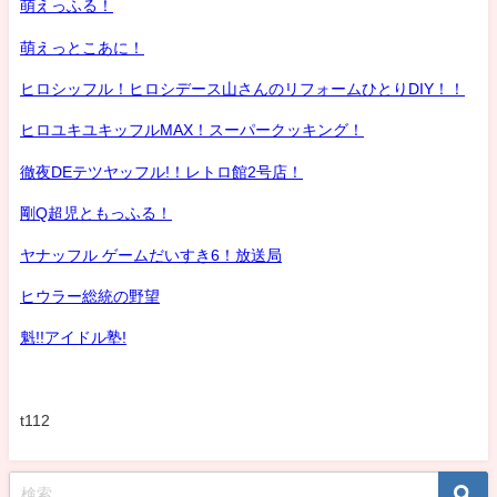
萌えっふる！
萌えっとこあに！
ヒロシッフル！ヒロシデース山さんのリフォームひとりDIY！！
ヒロユキユキッフルMAX！スーパークッキング！
徹夜DEテツヤッフル!！レトロ館2号店！
剛Q超児ともっふる！
ヤナッフル ゲームだいすき6！放送局
ヒウラー総統の野望
魁!!アイドル塾!
t112