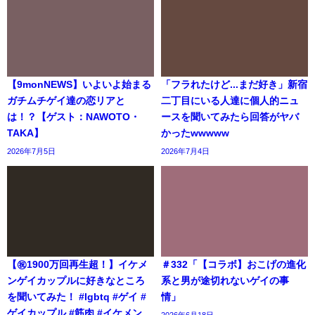
【9monNEWS】いよいよ始まる
「フラれたけど...まだ好き」新宿
ガチムチゲイ達の恋リアと
二丁目にいる人達に個人的ニュ
は！？【ゲスト：NAWOTO・
ースを聞いてみたら回答がヤバ
TAKA】
かったwwwww
2026年7月5日
2026年7月4日
【㊗️1900万回再生超！】イケメ
＃332「【コラボ】おこげの進化
ンゲイカップルに好きなところ
系と男が途切れないゲイの事
を聞いてみた！ #lgbtq #ゲイ #
情」
ゲイカップル #筋肉 #イケメン