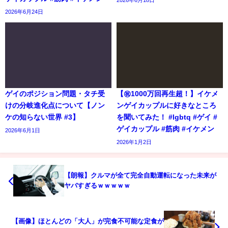
2026年6月18日
2026年6月24日
ゲイのポジション問題・タチ受
【㊗️1000万回再生超！】イケメ
けの分岐進化点について【ノン
ンゲイカップルに好きなところ
ケの知らない世界 #3】
を聞いてみた！ #lgbtq #ゲイ #
ゲイカップル #筋肉 #イケメン
2026年6月1日
2026年1月2日
【朗報】クルマが全て完全自動運転になった未来が
ヤバすぎるｗｗｗｗｗ
【画像】ほとんどの「大人」が完食不可能な定食が