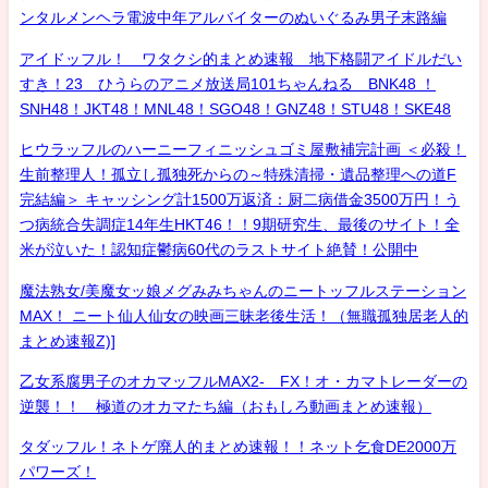
ンタルメンヘラ電波中年アルバイターのぬいぐるみ男子末路編
アイドッフル！ ワタクシ的まとめ速報 地下格闘アイドルだい
すき！23 ひうらのアニメ放送局101ちゃんねる BNK48 ！
SNH48！JKT48！MNL48！SGO48！GNZ48！STU48！SKE48
ヒウラッフルのハーニーフィニッシュゴミ屋敷補完計画 ＜必殺！
生前整理人！孤立し孤独死からの～特殊清掃・遺品整理への道F
完結編＞ キャッシング計1500万返済：厨二病借金3500万円！う
つ病統合失調症14年生HKT46！！9期研究生、最後のサイト！全
米が泣いた！認知症鬱病60代のラストサイト絶賛！公開中
魔法熟女/美魔女ッ娘メグみみちゃんのニートッフルステーション
MAX！ ニート仙人仙女の映画三昧老後生活！（無職孤独居老人的
まとめ速報Z)]
乙女系腐男子のオカマッフルMAX2- FX！オ・カマトレーダーの
逆襲！！ 極道のオカマたち編（おもしろ動画まとめ速報）
タダッフル！ネトゲ廃人的まとめ速報！！ネット乞食DE2000万
パワーズ！