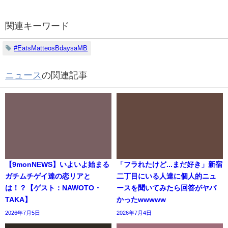
関連キーワード
#EatsMatteosBdaysaMB
ニュース
の関連記事
【9monNEWS】いよいよ始まる
「フラれたけど...まだ好き」新宿
ガチムチゲイ達の恋リアと
二丁目にいる人達に個人的ニュ
は！？【ゲスト：NAWOTO・
ースを聞いてみたら回答がヤバ
TAKA】
かったwwwww
2026年7月5日
2026年7月4日