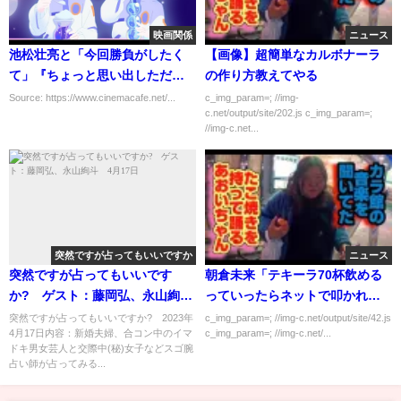
映画関係
ニュース
池松壮亮と「今回勝負がしたく
【画像】超簡単なカルボナーラ
て」『ちょっと思い出しただ
の作り方教えてやる
け』松居大悟監督、東京国際映
Source: https://www.cinemacafe.net/...
c_img_param=; //img-
c.net/output/site/202.js c_img_param=;
画祭で明かす
//img-c.net...
突然ですが占ってもいいですか
ニュース
突然ですが占ってもいいです
朝倉未来「テキーラ70杯飲める
か? ゲスト：藤岡弘、永山絢
っていったらネットで叩かれた
斗 4月17日
けど本当だからw」
突然ですが占ってもいいですか? 2023年
c_img_param=; //img-c.net/output/site/42.js
4月17日内容：新婚夫婦、合コン中のイマ
c_img_param=; //img-c.net/...
ドキ男女芸人と交際中(秘)女子などスゴ腕
占い師が占ってみる...