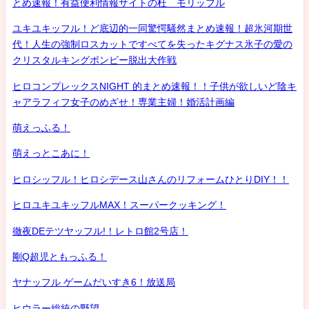
とめ速報！有益便利情報サイトの杜 モリッフル
ユキユキッフル！ど底辺的一同驚愕騒然まとめ速報！超氷河期世
代！人生の強制ロスカットですべてを失ったキグナス氷子の愛の
クリスタルキングボンビー脱出大作戦
ヒロコンプレックスNIGHT 的まとめ速報！！子供が欲しいど陰キ
ャアラフィフ女子のめざせ！専業主婦！婚活計画編
萌えっふる！
萌えっとこあに！
ヒロシッフル！ヒロシデース山さんのリフォームひとりDIY！！
ヒロユキユキッフルMAX！スーパークッキング！
徹夜DEテツヤッフル!！レトロ館2号店！
剛Q超児ともっふる！
ヤナッフル ゲームだいすき6！放送局
ヒウラー総統の野望