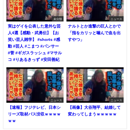
未分類
ニュース
実はゲイを公表した意外な芸
ナルトとか進撃の巨人とかで
人4選【感動・武勇伝】【お
「指をカリッと噛んで血を出
笑い芸人雑学】 #shorts #感
すやつ」
動 #芸人 #こまつ #パンサー
#菅 #ギガスラッシュ #マサル
コ #りあるきっず #安田善紀
ニュース
ニュース
【速報】フジテレビ、日本シ
【画像】大谷翔平、結婚して
リーズ取材パス没収ｗｗｗｗ
変わってしまうｗｗｗｗｗ
ｗｗ