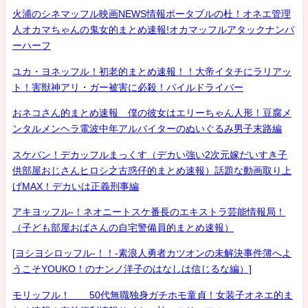
火浦のシネマッフル映画NEWS情報ポータブルの杜！オネエ管理
人オカマちゃんの鬼女的まとめ速報!オカマッフルアタックナンバ
ーハーフ
ユカ・ヨネッフル！初老的まとめ速報！！大帝イタチにラリアッ
ト！害獣神アリ・ガー被害に必殺！パイルドライバー
おネコさん的まとめ速報 僕の彼女はエリーちゃん人形！豆腐メ
ンタルメンヘラ電波中年アルバイターのぬいぐるみ男子末路編
スケバン！デカッフルまっくす（デカい強い2次元嫁だいすき子
供部屋おじさんヒロシ之古惑仔的まとめ速報）話題な動画取り上
げMAX！デカいは正義刑事編
アキヨッフル-！ネオニートスケ番長のエキストラ芸能情報局！
（子ども部屋おばさんの自宅警備員的まとめ速報）
[ヨシヨシロッフル-！！-素浪人勇者カツオンの未解決事件簿へよ
うこそYOUKO！のナンノ洋子のはなしは信じるな編）]
モリッフル！ 50代無職独身ガチホモ童貞！女装子オネエ的ま