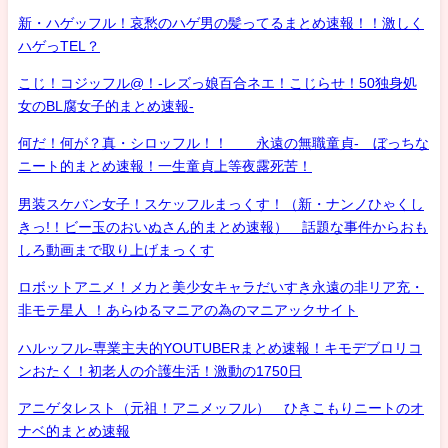
新・ハゲッフル！哀愁のハゲ男の髪ってるまとめ速報！！激しく
ハゲっTEL？
こじ！コジッフル@！-レズっ娘百合ネエ！こじらせ！50独身処
女のBL腐女子的まとめ速報-
何だ！何が？真・シロッフル！！ 永遠の無職童貞- ぼっちな
ニート的まとめ速報！一生童貞上等夜露死苦！
男装スケバン女子！スケッフルまっくす！（新・ナンノひゃくし
きっ!！ビー玉のおいぬさん的まとめ速報） 話題な事件からおも
しろ動画まで取り上げまっくす
ロボットアニメ！メカと美少女キャラだいすき永遠の非リア充・
非モテ星人 ！あらゆるマニアの為のマニアックサイト
ハルッフル-専業主夫的YOUTUBERまとめ速報！キモデブロリコ
ンおたく！初老人の介護生活！激動の1750日
アニゲタレスト（元祖！アニメッフル） ひきこもりニートのオ
ナベ的まとめ速報