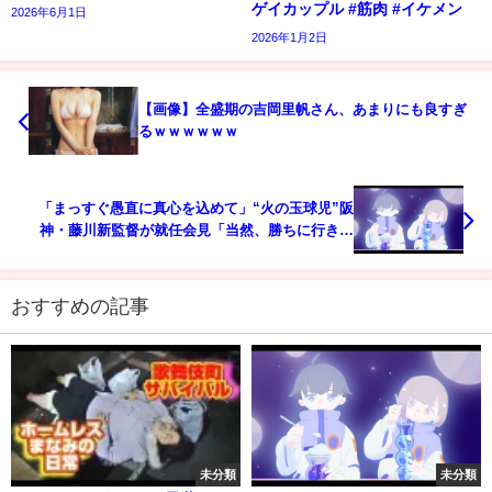
ゲイカップル #筋肉 #イケメン
2026年6月1日
2026年1月2日
【画像】全盛期の吉岡里帆さん、あまりにも良すぎ
るｗｗｗｗｗｗ
「まっすぐ愚直に真心を込めて」“火の玉球児”阪
神・藤川新監督が就任会見「当然、勝ちに行きま
す」
おすすめの記事
未分類
未分類