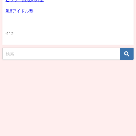
魁!!アイドル塾!
t112
koshirohiroko39jp All Rights Reserved.