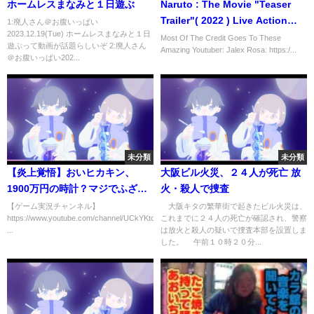
ホームレスまなみと１日遊ぶ
Naruto : The Movie "Teaser
Trailer"( 2022 ) Live Action
1:廃人さん＠お腹いっぱい
2023.12.19(Tue) ホームレスまなみと１日
"Concept" #trailernaruto
Most Of The Credit Goes To These
遊ぶって動画が話題らしいぞ 2:廃人さん
Amazing Youtuber: Jalex Rosa: https:/...
#liveaction #movie
＠お腹いっぱい202...
未分類
未分類
【炎上覚悟】おいヒカキン、
大阪ビル火災、２４人が死亡 放
1900万円の時計？マジでふざけ
火・殺人で捜査
んなよ！
【ゲーム実況チャンネル】
大阪キタの繁華街で起きたビル火災は、
https://www.youtube.com/channel/UCkYKtq0p7a_o5J47NKD1_oA
これまでに２４人の死亡が確認され、警察
...
は放火と殺人の疑いで捜査本部を設置しま
した。 午前１０時２０分...