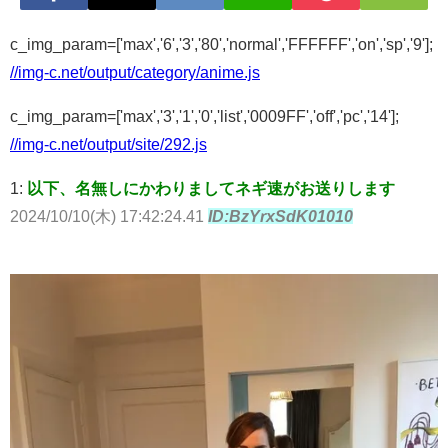
c_img_param=['max','6','3','80','normal','FFFFFF','on','sp','9'];
//img-c.net/output/category/anime.js
c_img_param=['max','3','1','0','list','0009FF','off','pc','14'];
//img-c.net/output/site/292.js
1:
以下、名無しにかわりましてネギ速がお送りします
2024/10/10(木) 17:42:24.41
ID:BzYrxSdK01010