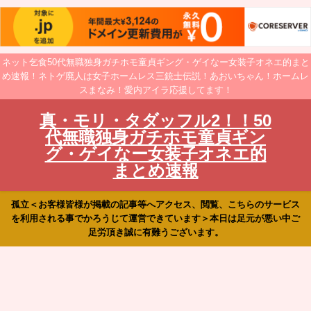
ネット乞食50代無職独身ガチホモ童貞ギング・ゲイなー女装子オネエ的まと
め速報！ネトゲ廃人は女子ホームレス三銃士伝説！あおいちゃん！ホームレ
スまなみ！愛内アイラ応援してます！
真・モリ・タダッフル2！！50
代無職独身ガチホモ童貞ギン
グ・ゲイなー女装子オネエ的
まとめ速報
孤立＜お客様皆様が掲載の記事等へアクセス、閲覧、こちらのサービス
を利用される事でかろうじて運営できています＞本日は足元が悪い中ご
足労頂き誠に有難うございます。