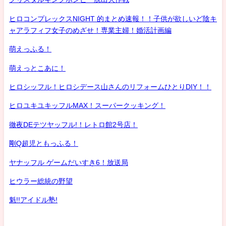
ヒロコンプレックスNIGHT 的まとめ速報！！子供が欲しいど陰キ
ャアラフィフ女子のめざせ！専業主婦！婚活計画編
萌えっふる！
萌えっとこあに！
ヒロシッフル！ヒロシデース山さんのリフォームひとりDIY！！
ヒロユキユキッフルMAX！スーパークッキング！
徹夜DEテツヤッフル!！レトロ館2号店！
剛Q超児ともっふる！
ヤナッフル ゲームだいすき6！放送局
ヒウラー総統の野望
魁!!アイドル塾!