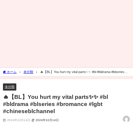
ホーム
未分類
🔥【BL】You hurt my vital parts✨✨ #bl #bldrama #blseries
#bromance #lgbt #chineseblchannel
未分類
🔥【BL】You hurt my vital parts✨✨ #bl
#bldrama #blseries #bromance #lgbt
#chineseblchannel
2024年10月14日
2024年10月14日