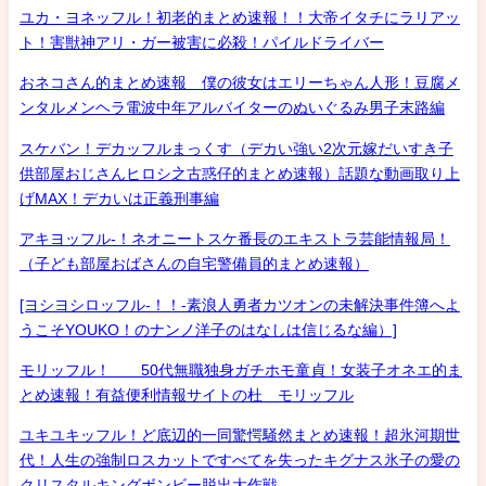
ユカ・ヨネッフル！初老的まとめ速報！！大帝イタチにラリアッ
ト！害獣神アリ・ガー被害に必殺！パイルドライバー
おネコさん的まとめ速報 僕の彼女はエリーちゃん人形！豆腐メ
ンタルメンヘラ電波中年アルバイターのぬいぐるみ男子末路編
スケバン！デカッフルまっくす（デカい強い2次元嫁だいすき子
供部屋おじさんヒロシ之古惑仔的まとめ速報）話題な動画取り上
げMAX！デカいは正義刑事編
アキヨッフル-！ネオニートスケ番長のエキストラ芸能情報局！
（子ども部屋おばさんの自宅警備員的まとめ速報）
[ヨシヨシロッフル-！！-素浪人勇者カツオンの未解決事件簿へよ
うこそYOUKO！のナンノ洋子のはなしは信じるな編）]
モリッフル！ 50代無職独身ガチホモ童貞！女装子オネエ的ま
とめ速報！有益便利情報サイトの杜 モリッフル
ユキユキッフル！ど底辺的一同驚愕騒然まとめ速報！超氷河期世
代！人生の強制ロスカットですべてを失ったキグナス氷子の愛の
クリスタルキングボンビー脱出大作戦