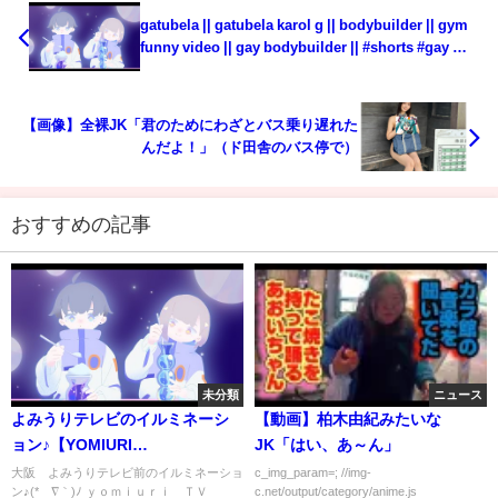
gatubela || gatubela karol g || bodybuilder || gym
funny video || gay bodybuilder || #shorts #gay 💪
💪
【画像】全裸JK「君のためにわざとバス乗り遅れた
んだよ！」（ド田舎のバス停で）
おすすめの記事
未分類
ニュース
よみうりテレビのイルミネーシ
【動画】柏木由紀みたいな
ョン♪【YOMIURI
JK「はい、あ～ん」
TELECASTING
大阪 よみうりテレビ前のイルミネーショ
c_img_param=; //img-
ン♪(*´∇｀)ﾉ ｙｏｍｉｕｒｉ ＴＶ
c.net/output/category/anime.js
CORPORATION winter