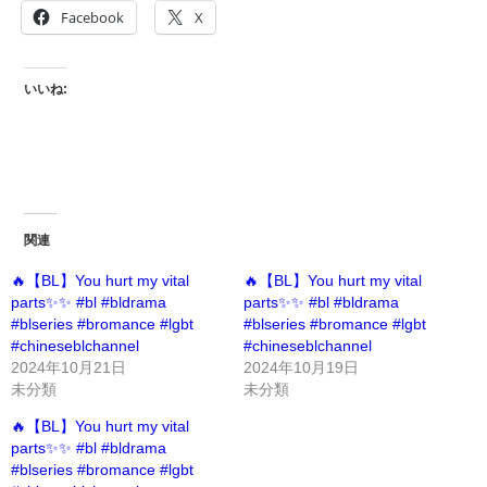
Facebook
X
いいね:
関連
🔥【BL】You hurt my vital
🔥【BL】You hurt my vital
parts✨✨ #bl #bldrama
parts✨✨ #bl #bldrama
#blseries #bromance #lgbt
#blseries #bromance #lgbt
#chineseblchannel
#chineseblchannel
2024年10月21日
2024年10月19日
未分類
未分類
🔥【BL】You hurt my vital
parts✨✨ #bl #bldrama
#blseries #bromance #lgbt