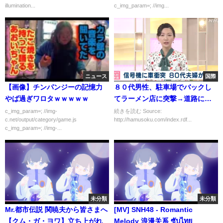
illumination...
c_img_param=; //img...
illuminations】
ニュース
国際
【画像】チンパンジーの記憶力
８０代男性、駐車場でバックし
やば過ぎワロタｗｗｗｗｗ
てラーメン店に突撃→道路に飛
び出し乗用車に接触し信号機に
c_img_param=; //img-
続きを読む Source:
c.net/output/category/game.js
http://hamusoku.com/index.rdf...
衝突し死亡・・・同乗していた
c_img_param=; //img-...
妻も死亡
未分類
未分類
Mr.都市伝説 関暁夫から皆さまへ
[MV] SNH48 - Romantic
【クム・ガ・ヨワ】立ち上がれ
Melody 浪漫关系 ซับไทย