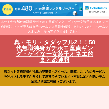
ネット乞食50代無職独身ガチホモ童貞ギング・ゲイなー女装子オネエ的まと
め速報！ネトゲ廃人は女子ホームレス三銃士伝説！あおいちゃん！ホームレ
スまなみ！愛内アイラ応援してます！
真・モリ・タダッフル2！！50
代無職独身ガチホモ童貞ギン
グ・ゲイなー女装子オネエ的
まとめ速報
孤立＜お客様皆様が掲載の記事等へアクセス、閲覧、こちらのサービス
を利用される事でかろうじて運営できています＞本日は足元が悪い中ご
足労頂き誠に有難うございます。