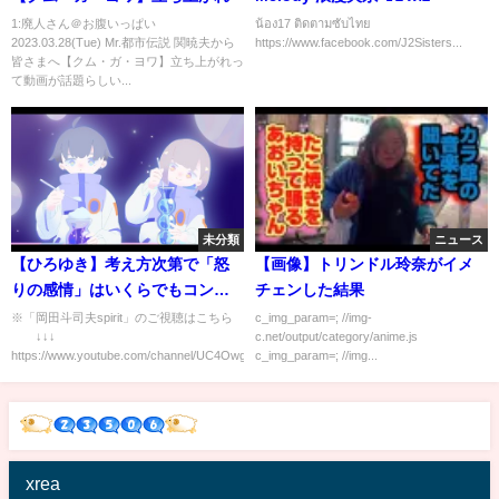
1:廃人さん＠お腹いっぱい
น้อง17 ติดตามซับไทย
2023.03.28(Tue) Mr.都市伝説 関暁夫から
https://www.facebook.com/J2Sisters...
皆さまへ【クム・ガ・ヨワ】立ち上がれっ
て動画が話題らしい...
未分類
ニュース
【ひろゆき】考え方次第で「怒
【画像】トリンドル玲奈がイメ
りの感情」はいくらでもコント
チェンした結果
ロール出来る！短気な人はただ
※「岡田斗司夫spirit」のご視聴はこちら
c_img_param=; //img-
↓↓↓
c.net/output/category/anime.js
単に怒っても大丈夫な弱者相手
https://www.youtube.com/channel/UC4OwgX1...
c_img_param=; //img...
に怒っているだけ！人は無意識
に怒るという「カード」を切っ
ていた【切り抜き】
xrea