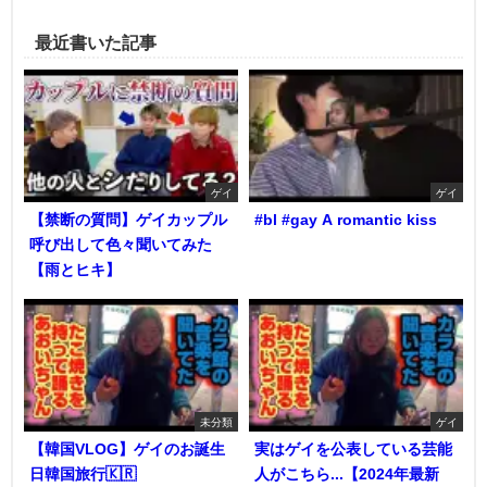
最近書いた記事
ゲイ
ゲイ
【禁断の質問】ゲイカップル
#bl #gay A romantic kiss
呼び出して色々聞いてみた
【雨とヒキ】
未分類
ゲイ
【韓国VLOG】ゲイのお誕生
実はゲイを公表している芸能
日韓国旅行🇰🇷
人がこちら...【2024年最新