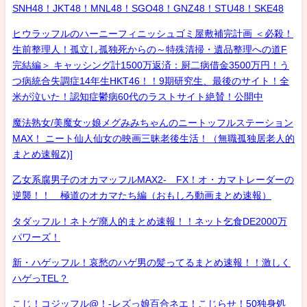
SNH48！JKT48！MNL48！SGO48！GNZ48！STU48！SKE48
ヒウラッフルのハーニーフィニッシュゴミ屋敷補完計画 ＜必殺！
生前整理人！孤立し孤独死からの～特殊清掃・遺品整理への道F
完結編＞ キャッシング計1500万返済：厨二病借金3500万円！う
つ病統合失調症14年生HKT46！！9期研究生、最後のサイト！全
米が泣いた！認知症鬱病60代のラストサイト絶賛！公開中
魔法熟女/美魔女ッ娘メグみみちゃんのニートッフルステーション
MAX！ ニート仙人仙女の映画三昧老後生活！（無職孤独居老人的
まとめ速報Z)]
乙女系腐男子のオカマッフルMAX2- FX！オ・カマトレーダーの
逆襲！！ 極道のオカマたち編（おもしろ動画まとめ速報）
タダッフル！ネトゲ廃人的まとめ速報！！ネット乞食DE2000万
パワーズ！
新・ハゲッフル！哀愁のハゲ男の髪ってるまとめ速報！！激しく
ハゲっTEL？
こじ！コジッフル@！-レズっ娘百合ネエ！こじらせ！50独身処