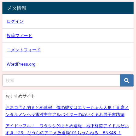
メタ情報
ログイン
投稿フィード
コメントフィード
WordPress.org
おすすめサイト
おネコさん的まとめ速報 僕の彼女はエリーちゃん人形！豆腐メ
ンタルメンヘラ電波中年アルバイターのぬいぐるみ男子末路編
アイドッフル！ ワタクシ的まとめ速報 地下格闘アイドルだい
すき！23 ひうらのアニメ放送局101ちゃんねる BNK48 ！