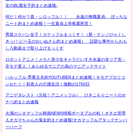
女のBL腐女子的まとめ速報-
何だ！何が？真・シロッフル！！ 永遠の無職童貞- ぼっちな
ニート的まとめ速報！一生童貞上等夜露死苦！
男装スケバン女子！スケッフルまっくす！（新・ナンノひゃくし
きっ!！ビー玉のおいぬさん的まとめ速報） 話題な事件からおも
しろ動画まで取り上げまっくす
ロボットアニメ！メカと美少女キャラだいすき永遠の非リア充・
非モテ星人 ！あらゆるマニアの為のマニアックサイト
ハルッフル-専業主夫的YOUTUBERまとめ速報！キモデブロリコ
ンおたく！初老人の介護生活！激動の1750日
アニゲタレスト（元祖！アニメッフル） ひきこもりニートのオ
ナベ的まとめ速報
火浦のシネマッフル映画NEWS情報ポータブルの杜！オネエ管理
人オカマちゃんの鬼女的まとめ速報!オカマッフルアタックナンバ
ーハーフ