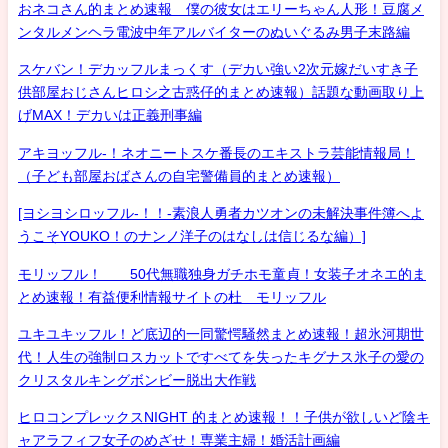
おネコさん的まとめ速報 僕の彼女はエリーちゃん人形！豆腐メ
ンタルメンヘラ電波中年アルバイターのぬいぐるみ男子末路編
スケバン！デカッフルまっくす（デカい強い2次元嫁だいすき子
供部屋おじさんヒロシ之古惑仔的まとめ速報）話題な動画取り上
げMAX！デカいは正義刑事編
アキヨッフル-！ネオニートスケ番長のエキストラ芸能情報局！
（子ども部屋おばさんの自宅警備員的まとめ速報）
[ヨシヨシロッフル-！！-素浪人勇者カツオンの未解決事件簿へよ
うこそYOUKO！のナンノ洋子のはなしは信じるな編）]
モリッフル！ 50代無職独身ガチホモ童貞！女装子オネエ的ま
とめ速報！有益便利情報サイトの杜 モリッフル
ユキユキッフル！ど底辺的一同驚愕騒然まとめ速報！超氷河期世
代！人生の強制ロスカットですべてを失ったキグナス氷子の愛の
クリスタルキングボンビー脱出大作戦
ヒロコンプレックスNIGHT 的まとめ速報！！子供が欲しいど陰キ
ャアラフィフ女子のめざせ！専業主婦！婚活計画編