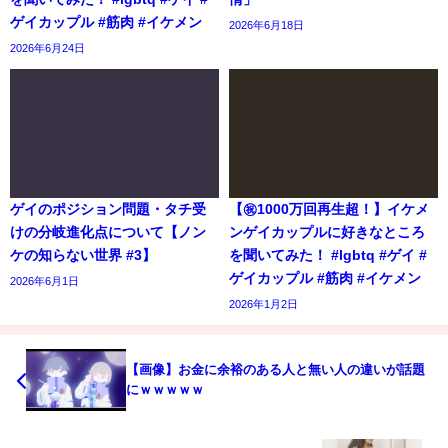
ゲイカップル #筋肉 #イケメン
2026年6月18日
2026年6月24日
ゲイのポジション問題・タチ受
【㊗️1000万回再生超！】イケメ
けの分岐進化点について【ノン
ンゲイカップルに好きなところ
ケの知らない世界 #3】
を聞いてみた！ #lgbtq #ゲイ #
ゲイカップル #筋肉 #イケメン
2026年6月1日
2026年1月2日
【画像】お金に余裕のある人と無い人の違いが話題
にｗｗｗｗｗ