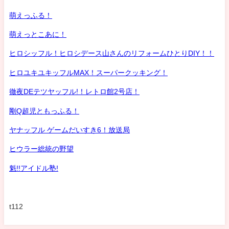
萌えっふる！
萌えっとこあに！
ヒロシッフル！ヒロシデース山さんのリフォームひとりDIY！！
ヒロユキユキッフルMAX！スーパークッキング！
徹夜DEテツヤッフル!！レトロ館2号店！
剛Q超児ともっふる！
ヤナッフル ゲームだいすき6！放送局
ヒウラー総統の野望
魁!!アイドル塾!
t112