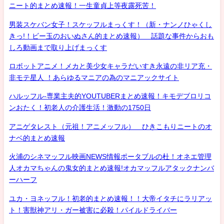
ニート的まとめ速報！一生童貞上等夜露死苦！
男装スケバン女子！スケッフルまっくす！（新・ナンノひゃくし
きっ!！ビー玉のおいぬさん的まとめ速報） 話題な事件からおも
しろ動画まで取り上げまっくす
ロボットアニメ！メカと美少女キャラだいすき永遠の非リア充・
非モテ星人 ！あらゆるマニアの為のマニアックサイト
ハルッフル-専業主夫的YOUTUBERまとめ速報！キモデブロリコ
ンおたく！初老人の介護生活！激動の1750日
アニゲタレスト（元祖！アニメッフル） ひきこもりニートのオ
ナベ的まとめ速報
火浦のシネマッフル映画NEWS情報ポータブルの杜！オネエ管理
人オカマちゃんの鬼女的まとめ速報!オカマッフルアタックナンバ
ーハーフ
ユカ・ヨネッフル！初老的まとめ速報！！大帝イタチにラリアッ
ト！害獣神アリ・ガー被害に必殺！パイルドライバー