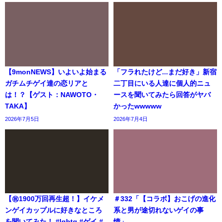
【9monNEWS】いよいよ始まる
「フラれたけど...まだ好き」新宿
ガチムチゲイ達の恋リアと
二丁目にいる人達に個人的ニュ
は！？【ゲスト：NAWOTO・
ースを聞いてみたら回答がヤバ
TAKA】
かったwwwww
2026年7月5日
2026年7月4日
【㊗️1900万回再生超！】イケメ
＃332「【コラボ】おこげの進化
ンゲイカップルに好きなところ
系と男が途切れないゲイの事
を聞いてみた！ #lgbtq #ゲイ #
情」