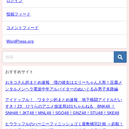
ログイン
投稿フィード
コメントフィード
WordPress.org
おすすめサイト
おネコさん的まとめ速報 僕の彼女はエリーちゃん人形！豆腐メ
ンタルメンヘラ電波中年アルバイターのぬいぐるみ男子末路編
アイドッフル！ ワタクシ的まとめ速報 地下格闘アイドルだい
すき！23 ひうらのアニメ放送局101ちゃんねる BNK48 ！
SNH48！JKT48！MNL48！SGO48！GNZ48！STU48！SKE48
ヒウラッフルのハーニーフィニッシュゴミ屋敷補完計画 ＜必殺！