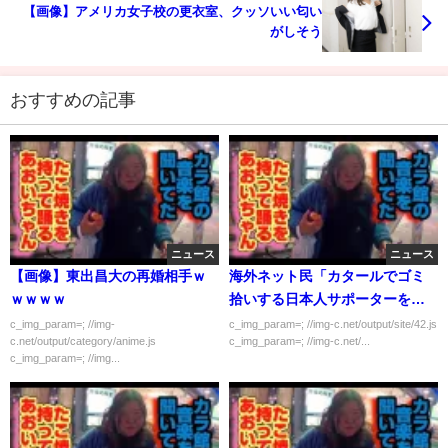
【画像】アメリカ女子校の更衣室、クッソいい匂い
がしそう
おすすめの記事
ニュース
ニュース
【画像】東出昌大の再婚相手ｗ
海外ネット民「カタールでゴミ
ｗｗｗｗ
拾いする日本人サポーターをイ
ラストにしてやったぜｗｗｗｗ
c_img_param=; //img-
c_img_param=; //img-c.net/output/site/42.js
c.net/output/category/anime.js
c_img_param=; //img-c.net/...
ｗ」
c_img_param=; //img...