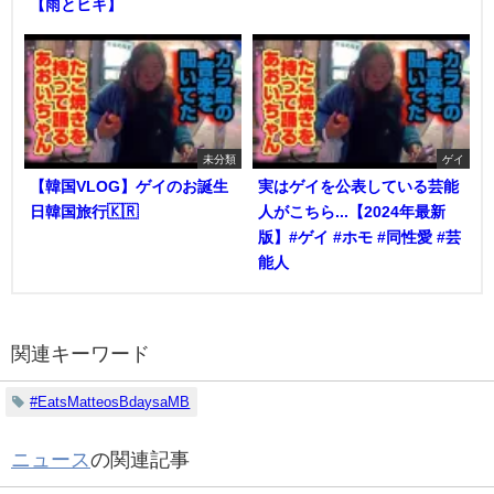
【雨とヒキ】
未分類
ゲイ
【韓国VLOG】ゲイのお誕生
実はゲイを公表している芸能
日韓国旅行🇰🇷
人がこちら...【2024年最新
版】#ゲイ #ホモ #同性愛 #芸
能人
関連キーワード
#EatsMatteosBdaysaMB
ニュース
の関連記事