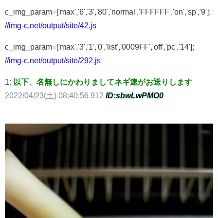
c_img_param=['max','6','3','80','normal','FFFFFF','on','sp','9'];
//img-c.net/output/site/42.js
c_img_param=['max','3','1','0','list','0009FF','off','pc','14'];
//img-c.net/output/site/292.js
1:
以下、名無しにかわりましてネギ速がお送りします
2022/04/23(土) 08:40:56.912
ID:sbwLwPMO0