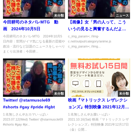
未分類
ニュース
今田耕司のネタバレMTG 動
【画像】女「男の人って、こう
画 2024年10月5日
いうの見ると興奮するんだよ
ね？」
今田耕司のネタバレMTG 2024年10月5
c_img_param=; //img-
日内容：世間がイマ気になる最新の芸能や
c.net/output/category/anime.js
政治・流行など話題のニュースをしゃべり
c_img_param=; //img...
まくり出演者：今田耕...
未分類
未分類
Twitter/ @starmuscle69
映画『マトリックス レザレクシ
#shorts #gay #pride #lgbt
ョンズ』特別映像 2021年12月17
日（金）公開
1:名無しさん＠おカマいっぱい
1:名無しさん＠お腹いっぱい
2023.07.12(Wed) Twitter/ @starmuscle69
2021.10.16(Sat) 映画『マトリックス レザ
#shorts #gay #pr...
レクションズ』特別映像 2021年12月17日
（金）公開...