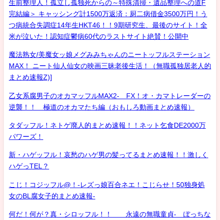
生前整理人！孤立し孤独死からの～特殊清掃・遺品整理への道F
完結編＞ キャッシング計1500万返済：厨二病借金3500万円！う
つ病統合失調症14年生HKT46！！9期研究生、最後のサイト！全
米が泣いた！認知症鬱病60代のラストサイト絶賛！公開中
魔法熟女/美魔女ッ娘メグみみちゃんのニートッフルステーション
MAX！ ニート仙人仙女の映画三昧老後生活！（無職孤独居老人的
まとめ速報Z)]
乙女系腐男子のオカマッフルMAX2- FX！オ・カマトレーダーの
逆襲！！ 極道のオカマたち編（おもしろ動画まとめ速報）
タダッフル！ネトゲ廃人的まとめ速報！！ネット乞食DE2000万
パワーズ！
新・ハゲッフル！哀愁のハゲ男の髪ってるまとめ速報！！激しく
ハゲっTEL？
こじ！コジッフル@！-レズっ娘百合ネエ！こじらせ！50独身処
女のBL腐女子的まとめ速報-
何だ！何が？真・シロッフル！！ 永遠の無職童貞- ぼっちな