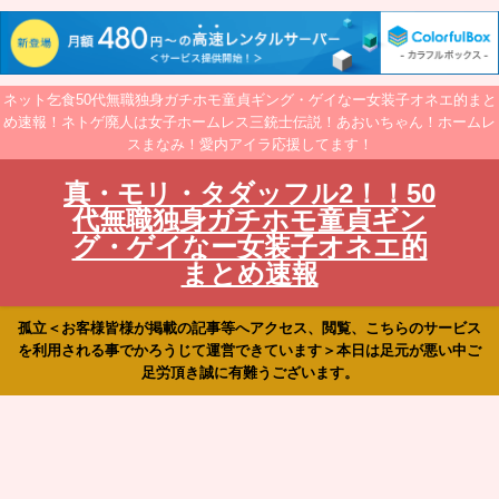
ネット乞食50代無職独身ガチホモ童貞ギング・ゲイなー女装子オネエ的まと
め速報！ネトゲ廃人は女子ホームレス三銃士伝説！あおいちゃん！ホームレ
スまなみ！愛内アイラ応援してます！
真・モリ・タダッフル2！！50
代無職独身ガチホモ童貞ギン
グ・ゲイなー女装子オネエ的
まとめ速報
孤立＜お客様皆様が掲載の記事等へアクセス、閲覧、こちらのサービス
を利用される事でかろうじて運営できています＞本日は足元が悪い中ご
足労頂き誠に有難うございます。