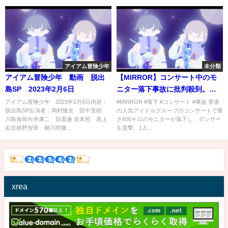
アイアム冒険少年
未分類
アイアム冒険少年 動画 脱出
【MIRROR】コンサート中のモ
島SP 2023年2月6日
ニター落下事故に批判殺到。許
せない。【香港】【ミラー】
アイアム冒険少年 2023年2月6日内容：
#MIRROR #落下 #コンサート #事故 香港
脱出島SP出演者：岡村隆史 田中直樹
の人気アイドルグループのコンサートで重
川島海荷向井康二 目黒蓮 岩本照 尾上
さ600キロのモニターが落下し、ダンサー
右近槙野智章 横川尚隆...
を直撃。1人...
xrea