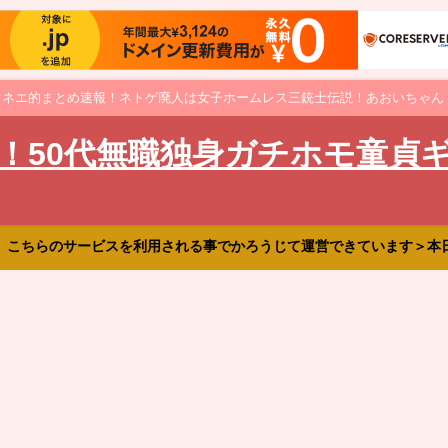
オネエ的まとめ速報！ネトゲ廃人は女子ホームレス三銃士伝説！あおいちゃん
！50代無職独身ガチホモ童貞
、こちらのサービスを利用される事でかろうじて運営できています＞本