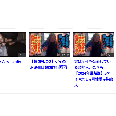
ゲイ
未分類
ゲイ
y A romantic
【韓国VLOG】ゲイの
実はゲイを公表してい
お誕生日韓国旅行🇰🇷
る芸能人がこちら...
【2024年最新版】#ゲ
イ #ホモ #同性愛 #芸能
人