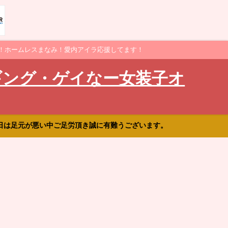
！ホームレスまなみ！愛内アイラ応援してます！
ギング・ゲイなー女装子オ
日は足元が悪い中ご足労頂き誠に有難うございます。