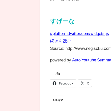
すげーな
//platform.twitter.com/widgets.js
続きを読む
Source: http://www.negisoku.com
powered by
Auto Youtube Summa
共有:
Facebook
X
いいね: