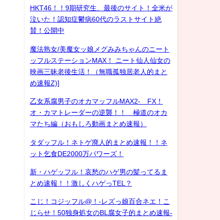
HKT46！！9期研究生、最後のサイト！全米が
泣いた！認知症鬱病60代のラストサイト絶
賛！公開中
魔法熟女/美魔女ッ娘メグみみちゃんのニート
ッフルステーションMAX！ ニート仙人仙女の
映画三昧老後生活！（無職孤独居老人的まと
め速報Z)]
乙女系腐男子のオカマッフルMAX2- FX！
オ・カマトレーダーの逆襲！！ 極道のオカ
マたち編（おもしろ動画まとめ速報）
タダッフル！ネトゲ廃人的まとめ速報！！ネ
ット乞食DE2000万パワーズ！
新・ハゲッフル！哀愁のハゲ男の髪ってるま
とめ速報！！激しくハゲっTEL？
こじ！コジッフル@！-レズっ娘百合ネエ！こ
じらせ！50独身処女のBL腐女子的まとめ速報-