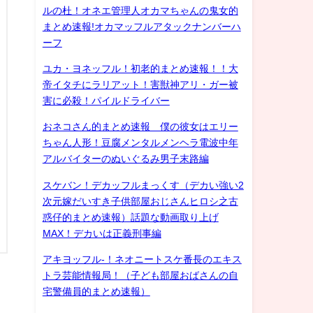
ルの杜！オネエ管理人オカマちゃんの鬼女的
まとめ速報!オカマッフルアタックナンバーハ
ーフ
ユカ・ヨネッフル！初老的まとめ速報！！大
帝イタチにラリアット！害獣神アリ・ガー被
害に必殺！パイルドライバー
おネコさん的まとめ速報 僕の彼女はエリー
ちゃん人形！豆腐メンタルメンヘラ電波中年
アルバイターのぬいぐるみ男子末路編
スケバン！デカッフルまっくす（デカい強い2
次元嫁だいすき子供部屋おじさんヒロシ之古
惑仔的まとめ速報）話題な動画取り上げ
MAX！デカいは正義刑事編
アキヨッフル-！ネオニートスケ番長のエキス
トラ芸能情報局！（子ども部屋おばさんの自
宅警備員的まとめ速報）