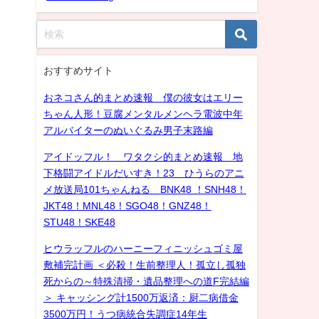
おすすめサイト
おネコさん的まとめ速報 僕の彼女はエリー
ちゃん人形！豆腐メンタルメンヘラ電波中年
アルバイターのぬいぐるみ男子末路編
アイドッフル！ ワタクシ的まとめ速報 地
下格闘アイドルだいすき！23 ひうらのアニ
メ放送局101ちゃんねる BNK48 ！SNH48！
JKT48！MNL48！SGO48！GNZ48！
STU48！SKE48
ヒウラッフルのハーニーフィニッシュゴミ屋
敷補完計画 ＜必殺！生前整理人！孤立し孤独
死からの～特殊清掃・遺品整理への道F完結編
＞ キャッシング計1500万返済：厨二病借金
3500万円！うつ病統合失調症14年生