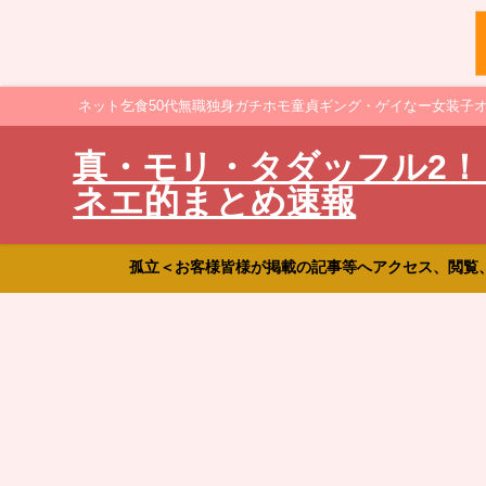
ネット乞食50代無職独身ガチホモ童貞ギング・ゲイなー女装子
真・モリ・タダッフル2！
ネエ的まとめ速報
孤立＜お客様皆様が掲載の記事等へアクセス、閲覧