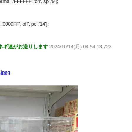
rmal','FFFFFF','on','sp','9'];
'0009FF','off','pc','14'];
ネギ速がお送りします
2024/10/14(月) 04:54:18.723
.jpeg