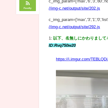
c_img_param=['max','6','3','80','no
//img-c.net/output/site/202.js
Feedly
c_img_param=['max','3','1','0','list',
//img-c.net/output/site/292.js
1:
以下、名無しにかわりまして
ID:Rvq750w20
https://i.imgur.com/TEBLQDi