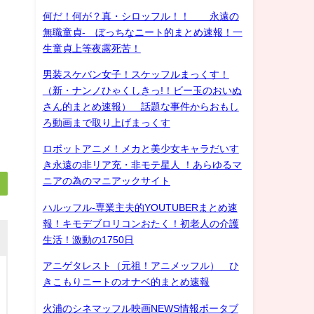
何だ！何が？真・シロッフル！！ 永遠の
無職童貞- ぼっちなニート的まとめ速報！一
生童貞上等夜露死苦！
男装スケバン女子！スケッフルまっくす！
（新・ナンノひゃくしきっ!！ビー玉のおいぬ
さん的まとめ速報） 話題な事件からおもし
ろ動画まで取り上げまっくす
ロボットアニメ！メカと美少女キャラだいす
き永遠の非リア充・非モテ星人 ！あらゆるマ
ニアの為のマニアックサイト
ハルッフル-専業主夫的YOUTUBERまとめ速
報！キモデブロリコンおたく！初老人の介護
生活！激動の1750日
アニゲタレスト（元祖！アニメッフル） ひ
きこもりニートのオナベ的まとめ速報
火浦のシネマッフル映画NEWS情報ポータブ