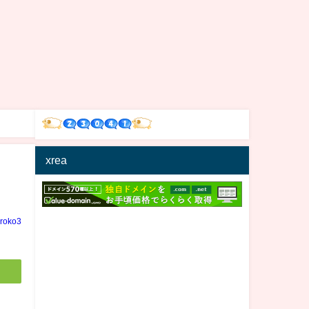
xrea
iroko3