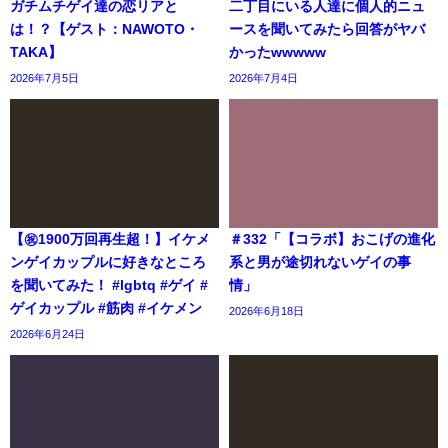
ガチムチゲイ達の恋リアと
二丁目にいる人達に個人的ニュ
は！？【ゲスト：NAWOTO・
ースを聞いてみたら回答がヤバ
TAKA】
かったwwwww
2026年7月5日
2026年7月4日
【㊗️1900万回再生超！】イケメ
＃332「【コラボ】おこげの進化
ンゲイカップルに好きなところ
系と男が途切れないゲイの事
を聞いてみた！ #lgbtq #ゲイ #
情」
ゲイカップル #筋肉 #イケメン
2026年6月18日
2026年6月24日