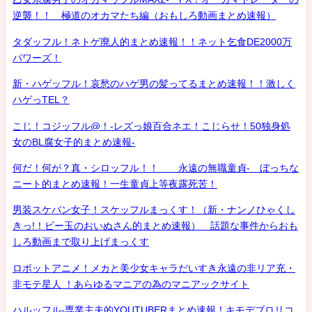
逆襲！！ 極道のオカマたち編（おもしろ動画まとめ速報）
タダッフル！ネトゲ廃人的まとめ速報！！ネット乞食DE2000万
パワーズ！
新・ハゲッフル！哀愁のハゲ男の髪ってるまとめ速報！！激しく
ハゲっTEL？
こじ！コジッフル@！-レズっ娘百合ネエ！こじらせ！50独身処
女のBL腐女子的まとめ速報-
何だ！何が？真・シロッフル！！ 永遠の無職童貞- ぼっちな
ニート的まとめ速報！一生童貞上等夜露死苦！
男装スケバン女子！スケッフルまっくす！（新・ナンノひゃくし
きっ!！ビー玉のおいぬさん的まとめ速報） 話題な事件からおも
しろ動画まで取り上げまっくす
ロボットアニメ！メカと美少女キャラだいすき永遠の非リア充・
非モテ星人 ！あらゆるマニアの為のマニアックサイト
ハルッフル-専業主夫的YOUTUBERまとめ速報！キモデブロリコ