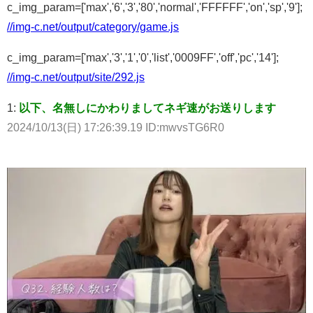
c_img_param=['max','6','3','80','normal','FFFFFF','on','sp','9'];
//img-c.net/output/category/game.js
c_img_param=['max','3','1','0','list','0009FF','off','pc','14'];
//img-c.net/output/site/292.js
1:
以下、名無しにかわりましてネギ速がお送りします
2024/10/13(日) 17:26:39.19 ID:mwvsTG6R0