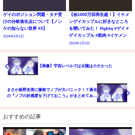
ゲイのポジション問題・タチ受
【㊗️1000万回再生超！】イケメ
けの分岐進化点について【ノン
ンゲイカップルに好きなところ
ケの知らない世界 #3】
を聞いてみた！ #lgbtq #ゲイ #
ゲイカップル #筋肉 #イケメン
2026年6月1日
2026年1月2日
【画像】宇宙レベルでは太陽は小さかった
まさか板野友美に惨敗でノブが大パニック！？過去
の『ノブの好感度を下げておこう』がまとめてみら
れる！さらに4/9は最新作を放送！プレミアム会員な
ら今すぐみられる！
おすすめの記事