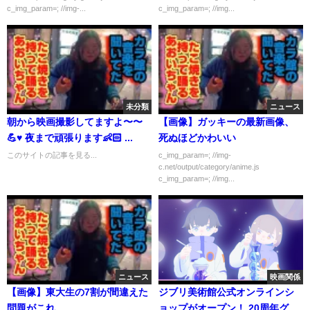
c_img_param=; //img-...
c_img_param=; //img...
未分類
ニュース
朝から映画撮影してますよ〜〜
【画像】ガッキーの最新画像、
💪♥️ 夜まで頑張ります👶🏻 ...
死ぬほどかわいい
このサイトの記事を見る...
c_img_param=; //img-
c.net/output/category/anime.js
c_img_param=; //img...
ニュース
映画関係
【画像】東大生の7割が間違えた
ジブリ美術館公式オンラインシ
問題がこれ
ョップがオープン！ 20周年グッ