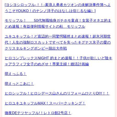
[ヨシヨシロッフル-！！-素浪人勇者カツオンの未解決事件簿へよ
うこそYOUKO！のナンノ洋子のはなしは信じるな編）]
モリッフル！ 50代無職独身ガチホモ童貞！女装子オネエ的ま
とめ速報！有益便利情報サイトの杜 モリッフル
ユキユキッフル！ど底辺的一同驚愕騒然まとめ速報！超氷河期世
代！人生の強制ロスカットですべてを失ったキグナス氷子の愛の
クリスタルキングボンビー脱出大作戦
ヒロコンプレックスNIGHT 的まとめ速報！！子供が欲しいど陰キ
ャアラフィフ女子のめざせ！専業主婦！婚活計画編
萌えっふる！
萌えっとこあに！
ヒロシッフル！ヒロシデース山さんのリフォームひとりDIY！！
ヒロユキユキッフルMAX！スーパークッキング！
徹夜DEテツヤッフル!！レトロ館2号店！