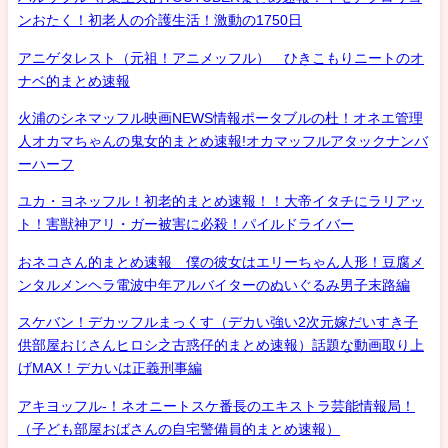
ンおたく！初老人の介護生活！激動の1750日
アニゲタレスト（元祖！アニメッフル） ひきこもりニートのオ
ナベ的まとめ速報
火浦のシネマッフル映画NEWS情報ポータブルの杜！オネエ管理
人オカマちゃんの鬼女的まとめ速報!オカマッフルアタックナンバ
ーハーフ
ユカ・ヨネッフル！初老的まとめ速報！！大帝イタチにラリアッ
ト！害獣神アリ・ガー被害に必殺！パイルドライバー
おネコさん的まとめ速報 僕の彼女はエリーちゃん人形！豆腐メ
ンタルメンヘラ電波中年アルバイターのぬいぐるみ男子末路編
スケバン！デカッフルまっくす（デカい強い2次元嫁だいすき子
供部屋おじさんヒロシ之古惑仔的まとめ速報）話題な動画取り上
げMAX！デカいは正義刑事編
アキヨッフル-！ネオニートスケ番長のエキストラ芸能情報局！
（子ども部屋おばさんの自宅警備員的まとめ速報）