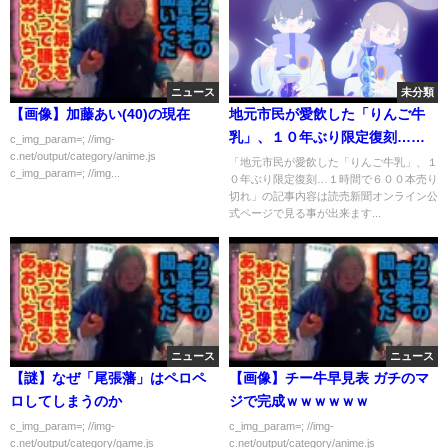
ニュース
未分類
【画像】加藤あい(40)の現在
地元市民が愛飲した「りんご牛
乳」、１０年ぶり限定復刻…１
c_img_param=; //img-
c.net/output/category/anime.js
時間で６００本売り切れ
「地元市民が愛飲した「りんご牛乳」、１
c_img_param=; //img...
０年ぶり限定復刻…１時間で６００本売り
切れ」の記事内容は読売新聞オンライン公
式ページで見る事が出来ます...
ニュース
ニュース
【謎】なぜ「尾張藩」はペロペ
【画像】チー牛早見表 ガチのマ
ロしてしまうのか
ジで完成ｗｗｗｗｗｗ
c_img_param=; //img-
c_img_param=; //img-
c.net/output/category/game.js
c.net/output/category/anime.js