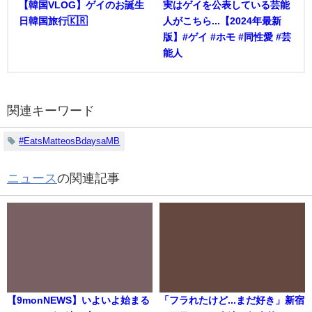
【韓国VLOG】ゲイのお誕生
実はゲイを公表している芸能
日韓国旅行🇰🇷
人がこちら...【2024年最新
版】#ゲイ #ホモ #同性愛 #芸
能人
関連キーワード
#EatsMatteosBdaysaMB
ニュース
の関連記事
【9monNEWS】いよいよ始まる
「フラれたけど...まだ好き」新宿