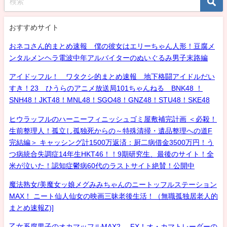
おすすめサイト
おネコさん的まとめ速報 僕の彼女はエリーちゃん人形！豆腐メ
ンタルメンヘラ電波中年アルバイターのぬいぐるみ男子末路編
アイドッフル！ ワタクシ的まとめ速報 地下格闘アイドルだい
すき！23 ひうらのアニメ放送局101ちゃんねる BNK48 ！
SNH48！JKT48！MNL48！SGO48！GNZ48！STU48！SKE48
ヒウラッフルのハーニーフィニッシュゴミ屋敷補完計画 ＜必殺！
生前整理人！孤立し孤独死からの～特殊清掃・遺品整理への道F
完結編＞ キャッシング計1500万返済：厨二病借金3500万円！う
つ病統合失調症14年生HKT46！！9期研究生、最後のサイト！全
米が泣いた！認知症鬱病60代のラストサイト絶賛！公開中
魔法熟女/美魔女ッ娘メグみみちゃんのニートッフルステーション
MAX！ ニート仙人仙女の映画三昧老後生活！（無職孤独居老人的
まとめ速報Z)]
乙女系腐男子のオカマッフルMAX2- FX！オ・カマトレーダーの