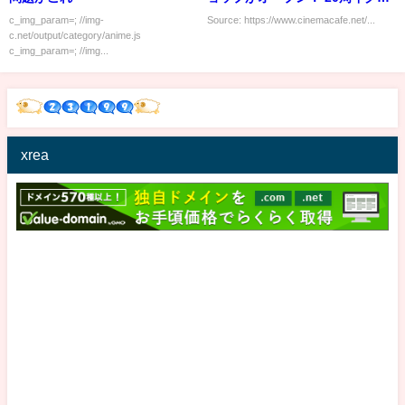
ズ特集も
c_img_param=; //img-
Source: https://www.cinemacafe.net/...
c.net/output/category/anime.js
c_img_param=; //img...
xrea