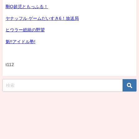
剛Q超児ともっふる！
ヤナッフル ゲームだいすき6！放送局
ヒウラー総統の野望
魁!!アイドル塾!
t112