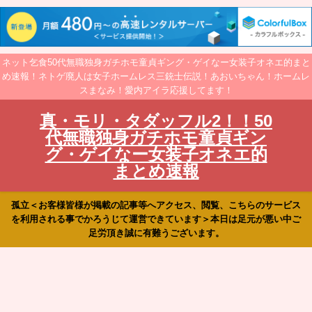
ネット乞食50代無職独身ガチホモ童貞ギング・ゲイなー女装子オネエ的まと
め速報！ネトゲ廃人は女子ホームレス三銃士伝説！あおいちゃん！ホームレ
スまなみ！愛内アイラ応援してます！
真・モリ・タダッフル2！！50
代無職独身ガチホモ童貞ギン
グ・ゲイなー女装子オネエ的
まとめ速報
孤立＜お客様皆様が掲載の記事等へアクセス、閲覧、こちらのサービス
を利用される事でかろうじて運営できています＞本日は足元が悪い中ご
足労頂き誠に有難うございます。