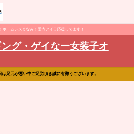
！ホームレスまなみ！愛内アイラ応援してます！
ギング・ゲイなー女装子オ
日は足元が悪い中ご足労頂き誠に有難うございます。