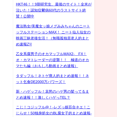
HKT46！！9期研究生、最後のサイト！全米が
泣いた！認知症鬱病60代のラストサイト絶
賛！公開中
魔法熟女/美魔女ッ娘メグみみちゃんのニート
ッフルステーションMAX！ ニート仙人仙女の
映画三昧老後生活！（無職孤独居老人的まと
め速報Z)]
乙女系腐男子のオカマッフルMAX2- FX！
オ・カマトレーダーの逆襲！！ 極道のオカ
マたち編（おもしろ動画まとめ速報）
タダッフル！ネトゲ廃人的まとめ速報！！ネ
ット乞食DE2000万パワーズ！
新・ハゲッフル！哀愁のハゲ男の髪ってるま
とめ速報！！激しくハゲっTEL？
こじ！コジッフル@！-レズっ娘百合ネエ！こ
じらせ！50独身処女のBL腐女子的まとめ速報-