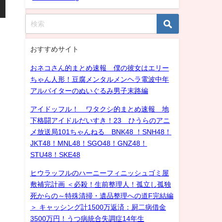
おすすめサイト
おネコさん的まとめ速報 僕の彼女はエリー
ちゃん人形！豆腐メンタルメンヘラ電波中年
アルバイターのぬいぐるみ男子末路編
アイドッフル！ ワタクシ的まとめ速報 地
下格闘アイドルだいすき！23 ひうらのアニ
メ放送局101ちゃんねる BNK48 ！SNH48！
JKT48！MNL48！SGO48！GNZ48！
STU48！SKE48
ヒウラッフルのハーニーフィニッシュゴミ屋
敷補完計画 ＜必殺！生前整理人！孤立し孤独
死からの～特殊清掃・遺品整理への道F完結編
＞ キャッシング計1500万返済：厨二病借金
3500万円！うつ病統合失調症14年生