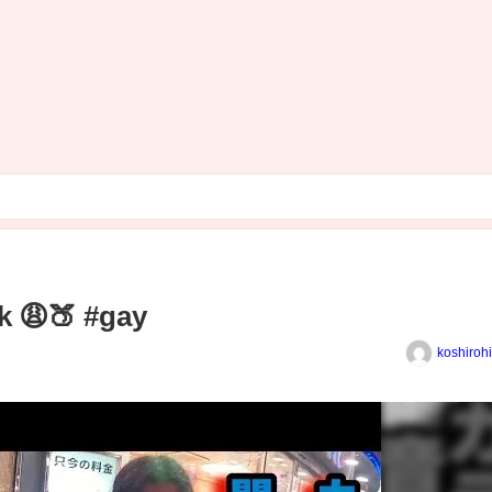
k 😩🍑 #gay
koshiroh