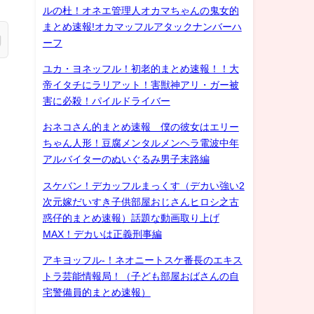
ルの杜！オネエ管理人オカマちゃんの鬼女的
まとめ速報!オカマッフルアタックナンバーハ
ーフ
ユカ・ヨネッフル！初老的まとめ速報！！大
帝イタチにラリアット！害獣神アリ・ガー被
害に必殺！パイルドライバー
おネコさん的まとめ速報 僕の彼女はエリー
ちゃん人形！豆腐メンタルメンヘラ電波中年
アルバイターのぬいぐるみ男子末路編
スケバン！デカッフルまっくす（デカい強い2
次元嫁だいすき子供部屋おじさんヒロシ之古
惑仔的まとめ速報）話題な動画取り上げ
MAX！デカいは正義刑事編
アキヨッフル-！ネオニートスケ番長のエキス
トラ芸能情報局！（子ども部屋おばさんの自
宅警備員的まとめ速報）