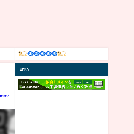
xrea
iroko3