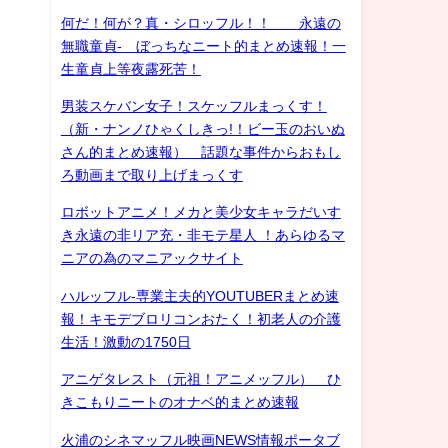
何だ！何が？真・シロッフル！！ 永遠の
無職童貞- ぼっちなニート的まとめ速報！一
生童貞上等夜露死苦！
男装スケバン女子！スケッフルまっくす！
（新・ナンノひゃくしきっ!！ビー玉のおいぬ
さん的まとめ速報） 話題な事件からおもし
ろ動画まで取り上げまっくす
ロボットアニメ！メカと美少女キャラだいす
き永遠の非リア充・非モテ星人 ！あらゆるマ
ニアの為のマニアックサイト
ハルッフル-専業主夫的YOUTUBERまとめ速
報！キモデブロリコンおたく！初老人の介護
生活！激動の1750日
アニゲタレスト（元祖！アニメッフル） ひ
きこもりニートのオナベ的まとめ速報
火浦のシネマッフル映画NEWS情報ポータブ