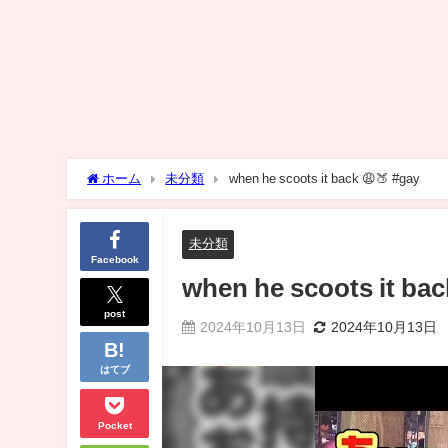
ホーム
未分類
when he scoots it back 😩🍑 #gay
未分類
Facebook
when he scoots it bac
post
2024年10月13日
2024年10月13日
はてブ
Pocket