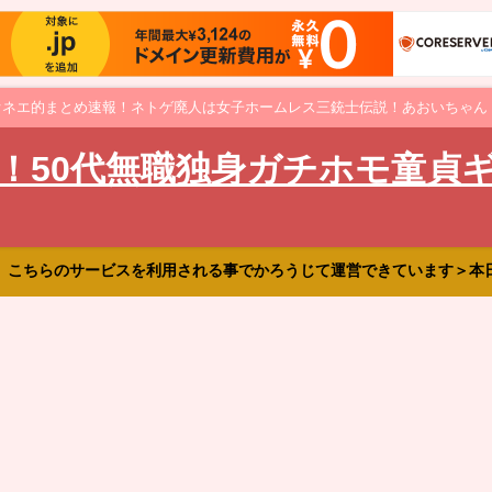
オネエ的まとめ速報！ネトゲ廃人は女子ホームレス三銃士伝説！あおいちゃん
！50代無職独身ガチホモ童貞
、こちらのサービスを利用される事でかろうじて運営できています＞本