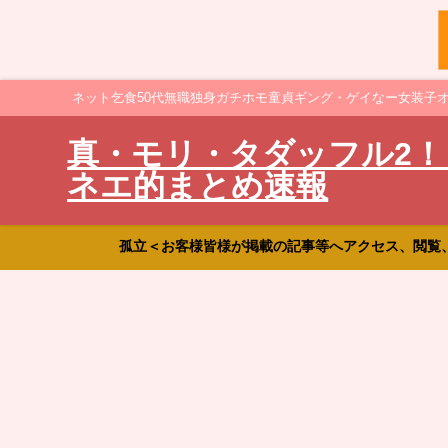
ネット乞食50代無職独身ガチホモ童貞ギング・ゲイなー女装子
真・モリ・タダッフル2！
ネエ的まとめ速報
孤立＜お客様皆様が掲載の記事等へアクセス、閲覧