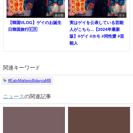
未分類
ゲイ
【韓国VLOG】ゲイのお誕生
実はゲイを公表している芸能
日韓国旅行🇰🇷
人がこちら...【2024年最新
版】#ゲイ #ホモ #同性愛 #芸
能人
関連キーワード
#EatsMatteosBdaysaMB
ニュース
の関連記事