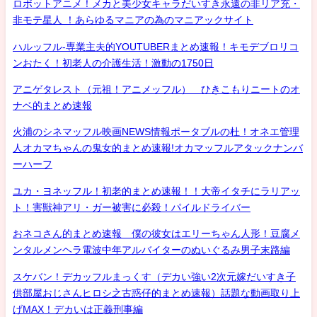
ロボットアニメ！メカと美少女キャラだいすき永遠の非リア充・
非モテ星人 ！あらゆるマニアの為のマニアックサイト
ハルッフル-専業主夫的YOUTUBERまとめ速報！キモデブロリコ
ンおたく！初老人の介護生活！激動の1750日
アニゲタレスト（元祖！アニメッフル） ひきこもりニートのオ
ナベ的まとめ速報
火浦のシネマッフル映画NEWS情報ポータブルの杜！オネエ管理
人オカマちゃんの鬼女的まとめ速報!オカマッフルアタックナンバ
ーハーフ
ユカ・ヨネッフル！初老的まとめ速報！！大帝イタチにラリアッ
ト！害獣神アリ・ガー被害に必殺！パイルドライバー
おネコさん的まとめ速報 僕の彼女はエリーちゃん人形！豆腐メ
ンタルメンヘラ電波中年アルバイターのぬいぐるみ男子末路編
スケバン！デカッフルまっくす（デカい強い2次元嫁だいすき子
供部屋おじさんヒロシ之古惑仔的まとめ速報）話題な動画取り上
げMAX！デカいは正義刑事編