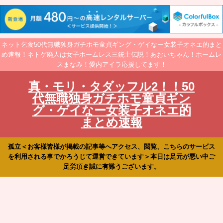
ネット乞食50代無職独身ガチホモ童貞ギング・ゲイなー女装子オネエ的まと
め速報！ネトゲ廃人は女子ホームレス三銃士伝説！あおいちゃん！ホームレ
スまなみ！愛内アイラ応援してます！
真・モリ・タダッフル2！！50
代無職独身ガチホモ童貞ギン
グ・ゲイなー女装子オネエ的
まとめ速報
孤立＜お客様皆様が掲載の記事等へアクセス、閲覧、こちらのサービス
を利用される事でかろうじて運営できています＞本日は足元が悪い中ご
足労頂き誠に有難うございます。