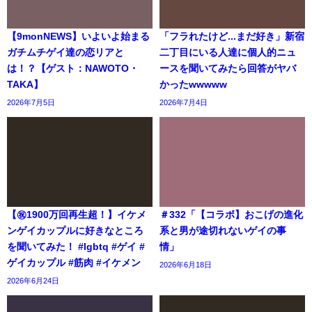
【9monNEWS】いよいよ始まる
「フラれたけど...まだ好き」新宿
ガチムチゲイ達の恋リアと
二丁目にいる人達に個人的ニュ
は！？【ゲスト：NAWOTO・
ースを聞いてみたら回答がヤバ
TAKA】
かったwwwww
2026年7月5日
2026年7月4日
【㊗️1900万回再生超！】イケメ
＃332「【コラボ】おこげの進化
ンゲイカップルに好きなところ
系と男が途切れないゲイの事
を聞いてみた！ #lgbtq #ゲイ #
情」
ゲイカップル #筋肉 #イケメン
2026年6月18日
2026年6月24日