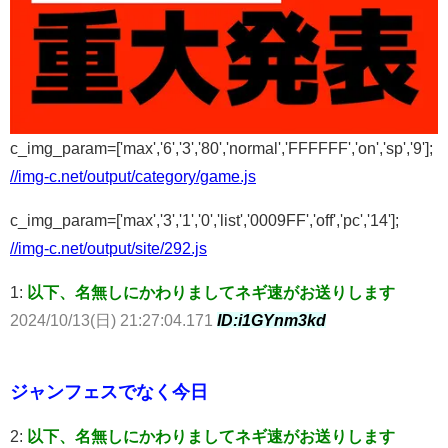
c_img_param=['max','6','3','80','normal','FFFFFF','on','sp','9'];
//img-c.net/output/category/game.js
c_img_param=['max','3','1','0','list','0009FF','off','pc','14'];
//img-c.net/output/site/292.js
1:
以下、名無しにかわりましてネギ速がお送りします
2024/10/13(日) 21:27:04.171
ID:i1GYnm3kd
ジャンフェスでなく今日
2:
以下、名無しにかわりましてネギ速がお送りします