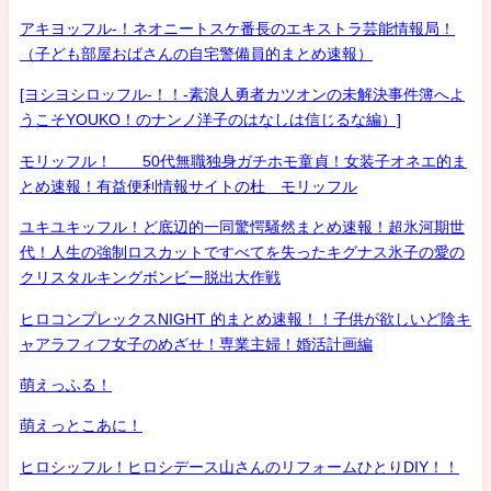
アキヨッフル-！ネオニートスケ番長のエキストラ芸能情報局！
（子ども部屋おばさんの自宅警備員的まとめ速報）
[ヨシヨシロッフル-！！-素浪人勇者カツオンの未解決事件簿へよ
うこそYOUKO！のナンノ洋子のはなしは信じるな編）]
モリッフル！ 50代無職独身ガチホモ童貞！女装子オネエ的ま
とめ速報！有益便利情報サイトの杜 モリッフル
ユキユキッフル！ど底辺的一同驚愕騒然まとめ速報！超氷河期世
代！人生の強制ロスカットですべてを失ったキグナス氷子の愛の
クリスタルキングボンビー脱出大作戦
ヒロコンプレックスNIGHT 的まとめ速報！！子供が欲しいど陰キ
ャアラフィフ女子のめざせ！専業主婦！婚活計画編
萌えっふる！
萌えっとこあに！
ヒロシッフル！ヒロシデース山さんのリフォームひとりDIY！！