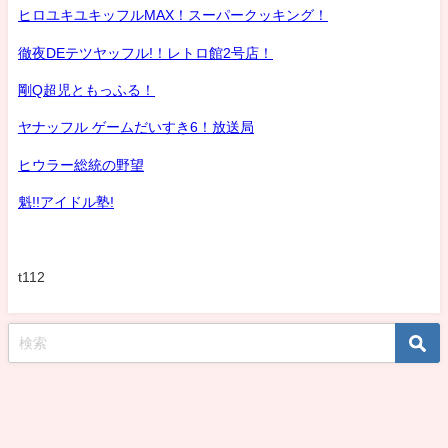
ヒロユキユキッフルMAX！スーパークッキング！
徹夜DEテツヤッフル!！レトロ館2号店！
剛Q超児ともっふる！
ヤナッフル ゲームだいすき6！放送局
ヒウラー総統の野望
魁!!アイドル塾!
t112