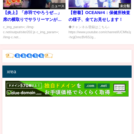
ニュース
未分類
【炎上】「赤羽でやろうぜ…」
【密着】OCEAN#4：保健所検査
席の横取りでサラリーマンが発
の様子、全てお見せします！
狂ｗｗｗｗｗ
c_img_param=; //img-
◆チャンネル登録はこちら↓
c.net/output/site/202.js c_img_param=;
https://www.youtube.com/channel/UCMfa1p1
//img-c.net...
-hcjjOmcBV6SJg...
xrea