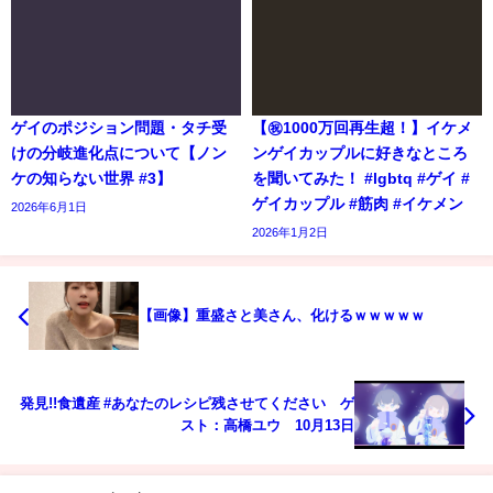
ゲイのポジション問題・タチ受
【㊗️1000万回再生超！】イケメ
けの分岐進化点について【ノン
ンゲイカップルに好きなところ
ケの知らない世界 #3】
を聞いてみた！ #lgbtq #ゲイ #
ゲイカップル #筋肉 #イケメン
2026年6月1日
2026年1月2日
【画像】重盛さと美さん、化けるｗｗｗｗｗ
発見!!食遺産 #あなたのレシピ残させてください ゲ
スト：高橋ユウ 10月13日