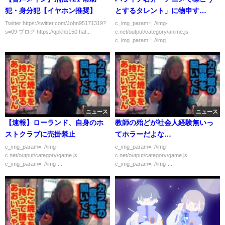
犯・身分犯【イヤホン推奨】
とするタレント」に物申す
wwwww
Twitter https://twitter.com/John95171319?
c_img_param=; //img-
s=09 ブログ https://qpkhb150.hat...
c.net/output/category/anime.js
c_img_param=; //img...
ニュース
ニュース
【速報】ローランド、自身のホ
教師の殆どが社会人経験無いっ
ストクラブに売掛禁止
てホラーだよな…
c_img_param=; //img-
c_img_param=; //img-
c.net/output/category/game.js
c.net/output/category/game.js
c_img_param=; //img-...
c_img_param=; //img-...