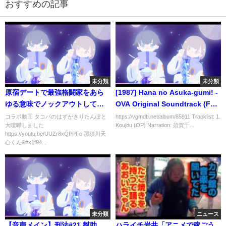
おすすめの記事
未分類
未分類
原宿デートで最強格闘家をあら
[1987] Hana no Asuka-gumi! -
ゆる意味でノックアウトしてみ
OVA Original Soundtrack (Full
た！【那須川天心】【誘惑】
Album)
コラボ動画 タコパのはずがきりたんぽと
https://vgmdb.net/album/85911 Tracklist: 1.
大喧嘩しました
Koujou (OP) Narration: 須賀千...
https://youtu.be/UUZr8xQPPFo 那須川天
心くん&#x1f94...
未分類
ニュース
【音声メイン】刑法#21 幇助
ハライチ岩井「アニメで稼ごう