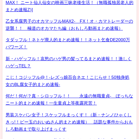
MAX！ ニート仙人仙女の映画三昧老後生活！（無職孤独居老人的
まとめ速報Z)]
乙女系腐男子のオカマッフルMAX2- FX！オ・カマトレーダーの
逆襲！！ 極道のオカマたち編（おもしろ動画まとめ速報）
タダッフル！ネトゲ廃人的まとめ速報！！ネット乞食DE2000万
パワーズ！
新・ハゲッフル！哀愁のハゲ男の髪ってるまとめ速報！！激しく
ハゲっTEL？
こじ！コジッフル@！-レズっ娘百合ネエ！こじらせ！50独身処
女のBL腐女子的まとめ速報-
何だ！何が？真・シロッフル！！ 永遠の無職童貞- ぼっちな
ニート的まとめ速報！一生童貞上等夜露死苦！
男装スケバン女子！スケッフルまっくす！（新・ナンノひゃくし
きっ!！ビー玉のおいぬさん的まとめ速報） 話題な事件からおも
しろ動画まで取り上げまっくす