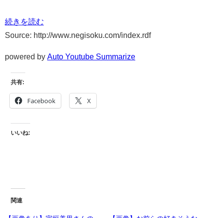
続きを読む
Source: http://www.negisoku.com/index.rdf
powered by
Auto Youtube Summarize
共有:
Facebook
X
いいね:
関連