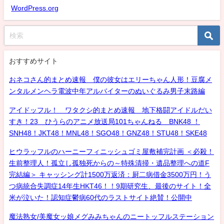
WordPress.org
おすすめサイト
おネコさん的まとめ速報 僕の彼女はエリーちゃん人形！豆腐メ
ンタルメンヘラ電波中年アルバイターのぬいぐるみ男子末路編
アイドッフル！ ワタクシ的まとめ速報 地下格闘アイドルだい
すき！23 ひうらのアニメ放送局101ちゃんねる BNK48 ！
SNH48！JKT48！MNL48！SGO48！GNZ48！STU48！SKE48
ヒウラッフルのハーニーフィニッシュゴミ屋敷補完計画 ＜必殺！
生前整理人！孤立し孤独死からの～特殊清掃・遺品整理への道F
完結編＞ キャッシング計1500万返済：厨二病借金3500万円！う
つ病統合失調症14年生HKT46！！9期研究生、最後のサイト！全
米が泣いた！認知症鬱病60代のラストサイト絶賛！公開中
魔法熟女/美魔女ッ娘メグみみちゃんのニートッフルステーション