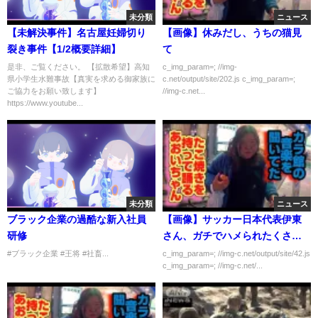
未分類
ニュース
【未解決事件】名古屋妊婦切り
【画像】休みだし、うちの猫見
裂き事件【1/2概要詳細】
て
是非、ご覧ください。 【拡散希望】高知
c_img_param=; //img-
県小学生水難事故【真実を求める御家族に
c.net/output/site/202.js c_img_param=;
ご協力をお願い致します】
//img-c.net...
https://www.youtube...
未分類
ニュース
ブラック企業の過酷な新入社員
【画像】サッカー日本代表伊東
研修
さん、ガチでハメられたくさい
と話題
#ブラック企業 #王将 #社畜...
c_img_param=; //img-c.net/output/site/42.js
c_img_param=; //img-c.net/...