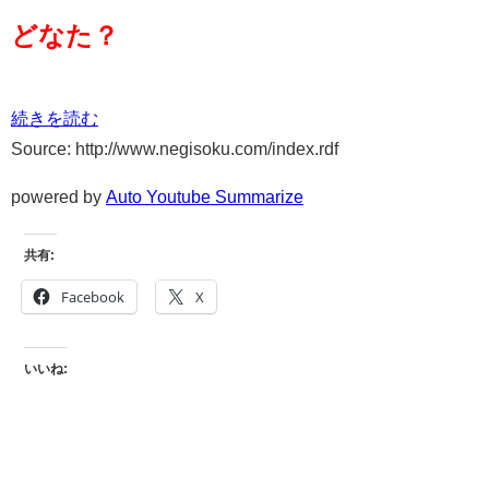
どなた？
続きを読む
Source: http://www.negisoku.com/index.rdf
powered by
Auto Youtube Summarize
共有:
Facebook
X
いいね: