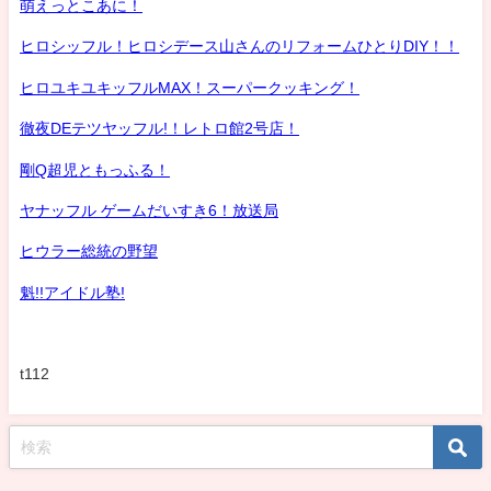
萌えっとこあに！
ヒロシッフル！ヒロシデース山さんのリフォームひとりDIY！！
ヒロユキユキッフルMAX！スーパークッキング！
徹夜DEテツヤッフル!！レトロ館2号店！
剛Q超児ともっふる！
ヤナッフル ゲームだいすき6！放送局
ヒウラー総統の野望
魁!!アイドル塾!
t112