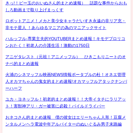
きっ!！ビー玉のおいぬさん的まとめ速報） 話題な事件からおも
しろ動画まで取り上げまっくす
ロボットアニメ！メカと美少女キャラだいすき永遠の非リア充・
非モテ星人 ！あらゆるマニアの為のマニアックサイト
ハルッフル-専業主夫的YOUTUBERまとめ速報！キモデブロリコ
ンおたく！初老人の介護生活！激動の1750日
アニゲタレスト（元祖！アニメッフル） ひきこもりニートのオ
ナベ的まとめ速報
火浦のシネマッフル映画NEWS情報ポータブルの杜！オネエ管理
人オカマちゃんの鬼女的まとめ速報!オカマッフルアタックナンバ
ーハーフ
ユカ・ヨネッフル！初老的まとめ速報！！大帝イタチにラリアッ
ト！害獣神アリ・ガー被害に必殺！パイルドライバー
おネコさん的まとめ速報 僕の彼女はエリーちゃん人形！豆腐メ
ンタルメンヘラ電波中年アルバイターのぬいぐるみ男子末路編