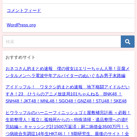
コメントフィード
WordPress.org
おすすめサイト
おネコさん的まとめ速報 僕の彼女はエリーちゃん人形！豆腐メ
ンタルメンヘラ電波中年アルバイターのぬいぐるみ男子末路編
アイドッフル！ ワタクシ的まとめ速報 地下格闘アイドルだい
すき！23 ひうらのアニメ放送局101ちゃんねる BNK48 ！
SNH48！JKT48！MNL48！SGO48！GNZ48！STU48！SKE48
ヒウラッフルのハーニーフィニッシュゴミ屋敷補完計画 ＜必殺！
生前整理人！孤立し孤独死からの～特殊清掃・遺品整理への道F
完結編＞ キャッシング計1500万返済：厨二病借金3500万円！う
つ病統合失調症14年生HKT46！！9期研究生、最後のサイト！全