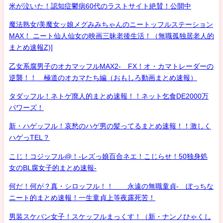
米が泣いた！認知症鬱病60代のラストサイト絶賛！公開中
魔法熟女/美魔女ッ娘メグみみちゃんのニートッフルステーション
MAX！ ニート仙人仙女の映画三昧老後生活！（無職孤独居老人的
まとめ速報Z)]
乙女系腐男子のオカマッフルMAX2- FX！オ・カマトレーダーの
逆襲！！ 極道のオカマたち編（おもしろ動画まとめ速報）
タダッフル！ネトゲ廃人的まとめ速報！！ネット乞食DE2000万
パワーズ！
新・ハゲッフル！哀愁のハゲ男の髪ってるまとめ速報！！激しく
ハゲっTEL？
こじ！コジッフル@！-レズっ娘百合ネエ！こじらせ！50独身処
女のBL腐女子的まとめ速報-
何だ！何が？真・シロッフル！！ 永遠の無職童貞- ぼっちな
ニート的まとめ速報！一生童貞上等夜露死苦！
男装スケバン女子！スケッフルまっくす！（新・ナンノひゃくし