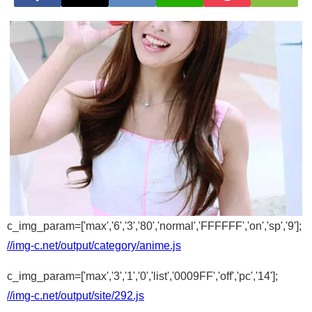
c_img_param=['max','6','3','80','normal','FFFFFF','on','sp','9'];
//img-c.net/output/category/anime.js
c_img_param=['max','3','1','0','list','0009FF','off','pc','14'];
//img-c.net/output/site/292.js