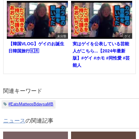
未分類
ゲイ
【韓国VLOG】ゲイのお誕生
実はゲイを公表している芸能
日韓国旅行🇰🇷
人がこちら...【2024年最新
版】#ゲイ #ホモ #同性愛 #芸
能人
関連キーワード
#EatsMatteosBdaysaMB
ニュース
の関連記事