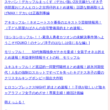
スケバン！デカッフルまっくす（デカい強い2次元嫁だいすき子
供部屋おじさんヒロシ之古惑仔的まとめ速報）話題な動画取り上
げMAX！デカいは正義刑事編
アキヨッフル-！ネオニートスケ番長のエキストラ芸能情報局！
（子ども部屋おばさんの自宅警備員的まとめ速報）
[ヨシヨシロッフル-！！-素浪人勇者カツオンの未解決事件簿へよ
うこそYOUKO！のナンノ洋子のはなしは信じるな編）]
モリッフル！ 50代無職独身ガチホモ童貞！女装子オネエ的ま
とめ速報！有益便利情報サイトの杜 モリッフル
ユキユキッフル！ど底辺的一同驚愕騒然まとめ速報！超氷河期世
代！人生の強制ロスカットですべてを失ったキグナス氷子の愛の
クリスタルキングボンビー脱出大作戦
ヒロコンプレックスNIGHT 的まとめ速報！！子供が欲しいど陰キ
ャアラフィフ女子のめざせ！専業主婦！婚活計画編
萌えっふる！