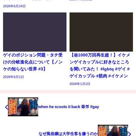
2026年6月24日
ゲイのポジション問題・タチ受
【㊗️1000万回再生超！】イケメ
けの分岐進化点について【ノン
ンゲイカップルに好きなところ
ケの知らない世界 #3】
を聞いてみた！ #lgbtq #ゲイ #
ゲイカップル #筋肉 #イケメン
2026年6月1日
2026年1月2日
when he scoots it back 😩🍑 #gay
なぜ風俗嬢は大学生客を嫌うのか