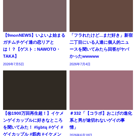
【9monNEWS】いよいよ始まる
「フラれたけど...まだ好き」新宿
ガチムチゲイ達の恋リアと
二丁目にいる人達に個人的ニュ
は！？【ゲスト：NAWOTO・
ースを聞いてみたら回答がヤバ
TAKA】
かったwwwww
2026年7月5日
2026年7月4日
【㊗️1900万回再生超！】イケメ
＃332「【コラボ】おこげの進化
ンゲイカップルに好きなところ
系と男が途切れないゲイの事
を聞いてみた！ #lgbtq #ゲイ #
情」
ゲイカップル #筋肉 #イケメン
2026年6月18日