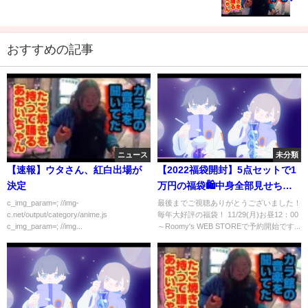
おすすめの記事
ニュース
未分類
【速報】ウタさん、紅白出場が
【2022福袋開封】5点セットで1
決定
万円の福袋🛍中身全部見せちゃ
います！！！
c_img_param=; //img-
最後までご視聴ありがとうございました！
c.net/output/category/anime.js
毎年大好評の福袋！ 11/29(月)お昼12：00
c_img_param=; //img...
～Roomy's WEB STOREで予約開始です...