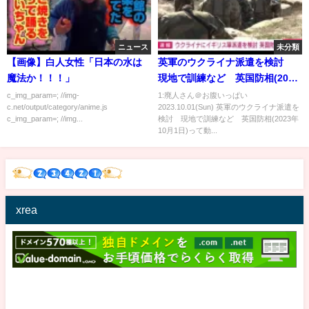
ニュース
未分類
【画像】白人女性「日本の水は
英軍のウクライナ派遣を検討
魔法か！！！」
現地で訓練など 英国防相(2023
年10月1日)
c_img_param=; //img-
1:廃人さん＠お腹いっぱい
c.net/output/category/anime.js
2023.10.01(Sun) 英軍のウクライナ派遣を
c_img_param=; //img...
検討 現地で訓練など 英国防相(2023年
10月1日)って動...
xrea