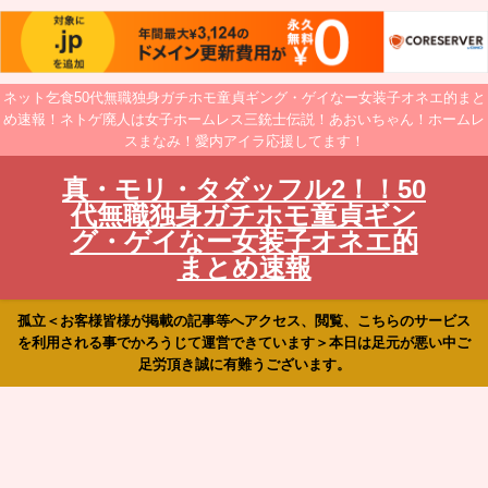
ネット乞食50代無職独身ガチホモ童貞ギング・ゲイなー女装子オネエ的まと
め速報！ネトゲ廃人は女子ホームレス三銃士伝説！あおいちゃん！ホームレ
スまなみ！愛内アイラ応援してます！
真・モリ・タダッフル2！！50
代無職独身ガチホモ童貞ギン
グ・ゲイなー女装子オネエ的
まとめ速報
孤立＜お客様皆様が掲載の記事等へアクセス、閲覧、こちらのサービス
を利用される事でかろうじて運営できています＞本日は足元が悪い中ご
足労頂き誠に有難うございます。