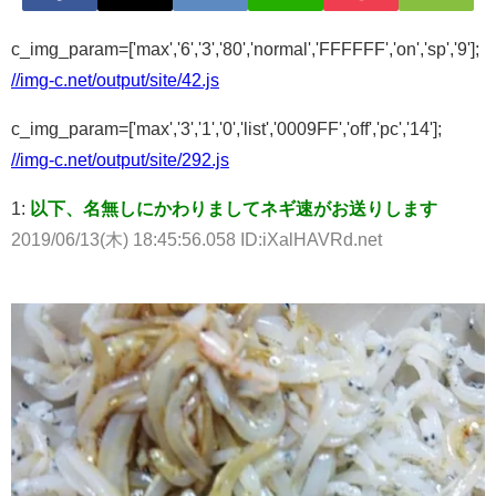
c_img_param=['max','6','3','80','normal','FFFFFF','on','sp','9'];
//img-c.net/output/site/42.js
c_img_param=['max','3','1','0','list','0009FF','off','pc','14'];
//img-c.net/output/site/292.js
1:
以下、名無しにかわりましてネギ速がお送りします
2019/06/13(木) 18:45:56.058 ID:iXalHAVRd.net