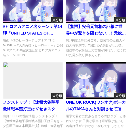
未分類
未分類
#ヒロアカアニメ名シーン：第14
【驚愕】安倍元首相の訃報に世
弾「UNITED STATES OF
界中が驚きを隠せない...！元総理
SMASH」（『僕のヒーローアカ
大臣の妻の正体や子供がいない
映画『僕のヒーローアカデミア THE
8日午前11時25分ごろ、奈良市の近鉄大和
MOVIE ～2人の英雄（ヒーロー）～』公開
西大寺駅前で、2回ほど破裂音がした後、
デミア』第49話より）
理由...とんでもない家系に耳を疑
&TVアニメ50話放送記念 ヒロアカアニメ
遊説中の安倍晋三元首相が倒れた。近くに
った...！！
名シーンCOUN...
いた男が取り押さえられ...
未分類
未分類
ノンストップ！【速報大谷翔平
ONE OK ROCK(ワンオク)ボーカ
最終戦本塁打王は▽せきスタ窪
ルのTAKAさんと対談させて頂き
田正孝＆本田翼出演】[字][デ] …
ました
出典：EPGの番組情報 ノンストップ！
選挙で若者に焦点を当てるのはタブーとさ
【速報大谷翔平最終戦本塁打王は▽せきス
れています 子供と学生は選挙権が無いし
の番組内容解析まとめ
タ窪田正孝＆本田翼出演】速報！大谷翔平
若者は選挙に行かないからです しかし今