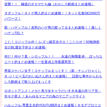
逆襲！！ 極道のオカマたち編（おもしろ動画まとめ速報）
タダッフル！ネトゲ廃人的まとめ速報！！ネット乞食DE2000万
パワーズ！
新・ハゲッフル！哀愁のハゲ男の髪ってるまとめ速報！！激しく
ハゲっTEL？
こじ！コジッフル@！-レズっ娘百合ネエ！こじらせ！50独身処
女のBL腐女子的まとめ速報-
何だ！何が？真・シロッフル！！ 永遠の無職童貞- ぼっちな
ニート的まとめ速報！一生童貞上等夜露死苦！
男装スケバン女子！スケッフルまっくす！（新・ナンノひゃくし
きっ!！ビー玉のおいぬさん的まとめ速報） 話題な事件からおも
しろ動画まで取り上げまっくす
ロボットアニメ！メカと美少女キャラだいすき永遠の非リア充・
非モテ星人 ！あらゆるマニアの為のマニアックサイト
ハルッフル-専業主夫的YOUTUBERまとめ速報！キモデブロリコ