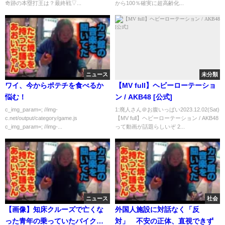
奇跡の本塁打王は？最終戦▽...
から100％確実に超高齢化...
ニュース
未分類
ワイ、今からポテチを食べるか
【MV full】ヘビーローテーショ
悩む！
ン / AKB48 [公式]
c_img_param=; //img-
1:廃人さん＠お腹いっぱい2023.12.02(Sat)
c.net/output/category/game.js
【MV full】ヘビーローテーション / AKB48
c_img_param=; //img-...
って動画が話題らしいぞ 2...
ニュース
社会
【画像】知床クルーズで亡くな
外国人施設に対話なく「反
った青年の乗っていたバイク…
対」 不安の正体、直視できず