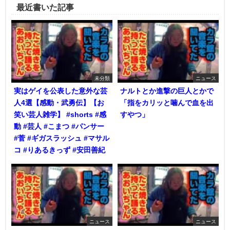
最近書いた記事
未分類
ニュース
実はゲイを公表した意外な芸
ナルトとか進撃の巨人とかで
人4選【感動・武勇伝】【お
「指をカリッと噛んで血を出
笑い芸人雑学】 #shorts #感
すやつ」
動 #芸人 #こまつ #パンサー
#菅 #ギガスラッシュ #マサル
コ #りあるきっず #安田善紀
ニュース
ニュース