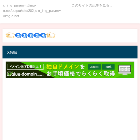
c_img_param=; //img-
このサイトの記事を見る...
c.net/output/site/202.js c_img_param=;
//img-c.net...
xrea