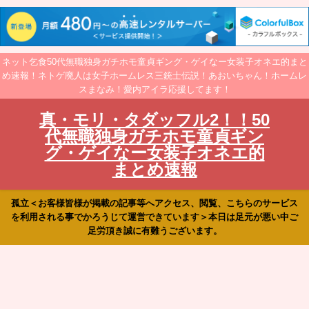
ネット乞食50代無職独身ガチホモ童貞ギング・ゲイなー女装子オネエ的まと
め速報！ネトゲ廃人は女子ホームレス三銃士伝説！あおいちゃん！ホームレ
スまなみ！愛内アイラ応援してます！
真・モリ・タダッフル2！！50
代無職独身ガチホモ童貞ギン
グ・ゲイなー女装子オネエ的
まとめ速報
孤立＜お客様皆様が掲載の記事等へアクセス、閲覧、こちらのサービス
を利用される事でかろうじて運営できています＞本日は足元が悪い中ご
足労頂き誠に有難うございます。