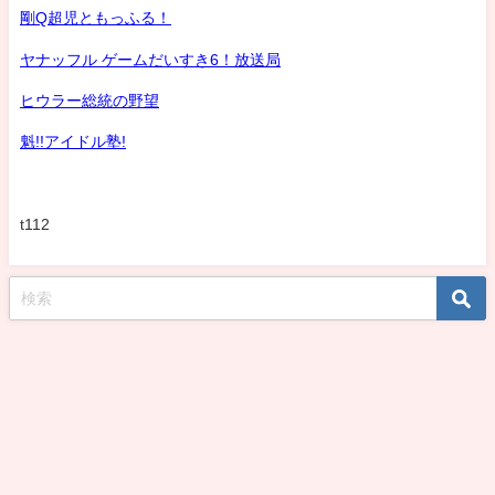
剛Q超児ともっふる！
ヤナッフル ゲームだいすき6！放送局
ヒウラー総統の野望
魁!!アイドル塾!
t112