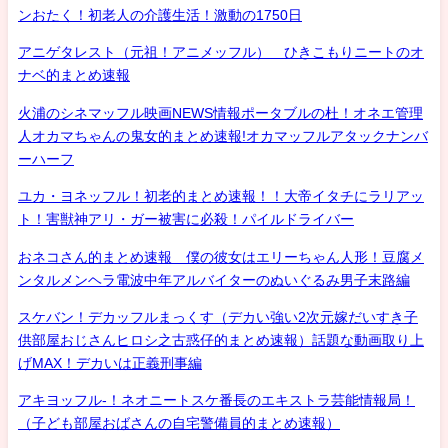
ンおたく！初老人の介護生活！激動の1750日
アニゲタレスト（元祖！アニメッフル） ひきこもりニートのオ
ナベ的まとめ速報
火浦のシネマッフル映画NEWS情報ポータブルの杜！オネエ管理
人オカマちゃんの鬼女的まとめ速報!オカマッフルアタックナンバ
ーハーフ
ユカ・ヨネッフル！初老的まとめ速報！！大帝イタチにラリアッ
ト！害獣神アリ・ガー被害に必殺！パイルドライバー
おネコさん的まとめ速報 僕の彼女はエリーちゃん人形！豆腐メ
ンタルメンヘラ電波中年アルバイターのぬいぐるみ男子末路編
スケバン！デカッフルまっくす（デカい強い2次元嫁だいすき子
供部屋おじさんヒロシ之古惑仔的まとめ速報）話題な動画取り上
げMAX！デカいは正義刑事編
アキヨッフル-！ネオニートスケ番長のエキストラ芸能情報局！
（子ども部屋おばさんの自宅警備員的まとめ速報）