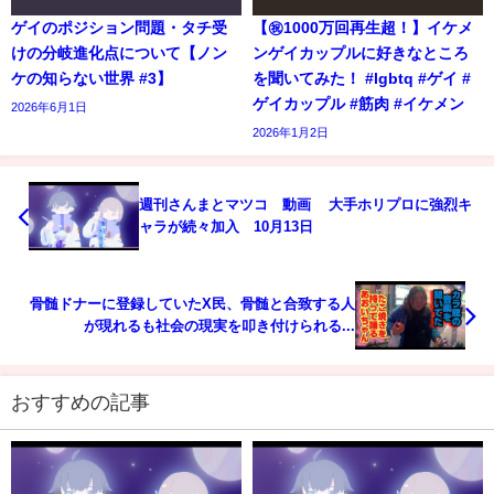
ゲイのポジション問題・タチ受
【㊗️1000万回再生超！】イケメ
けの分岐進化点について【ノン
ンゲイカップルに好きなところ
ケの知らない世界 #3】
を聞いてみた！ #lgbtq #ゲイ #
ゲイカップル #筋肉 #イケメン
2026年6月1日
2026年1月2日
週刊さんまとマツコ 動画 大手ホリプロに強烈キ
ャラが続々加入 10月13日
骨髄ドナーに登録していたX民、骨髄と合致する人
が現れるも社会の現実を叩き付けられる...
おすすめの記事