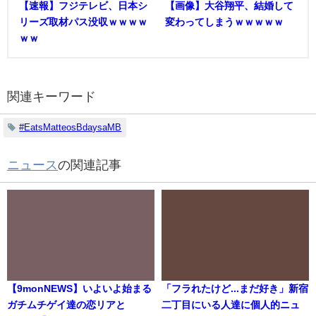
【速報】フジテレビ、日本シ
【画像】大谷翔平、結婚して
リーズ取材パス没収ｗｗｗｗ
変わってしまうｗｗｗｗｗ
ｗｗ
関連キーワード
#EatsMatteosBdaysaMB
ニュース
の関連記事
【9monNEWS】いよいよ始まる
「フラれたけど...まだ好き」新宿
ガチムチゲイ達の恋リアと
二丁目にいる人達に個人的ニュ