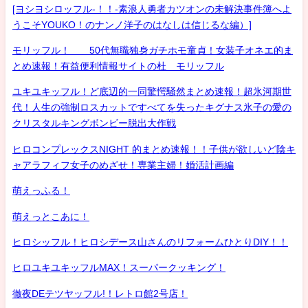
[ヨシヨシロッフル-！！-素浪人勇者カツオンの未解決事件簿へよ
うこそYOUKO！のナンノ洋子のはなしは信じるな編）]
モリッフル！ 50代無職独身ガチホモ童貞！女装子オネエ的ま
とめ速報！有益便利情報サイトの杜 モリッフル
ユキユキッフル！ど底辺的一同驚愕騒然まとめ速報！超氷河期世
代！人生の強制ロスカットですべてを失ったキグナス氷子の愛の
クリスタルキングボンビー脱出大作戦
ヒロコンプレックスNIGHT 的まとめ速報！！子供が欲しいど陰キ
ャアラフィフ女子のめざせ！専業主婦！婚活計画編
萌えっふる！
萌えっとこあに！
ヒロシッフル！ヒロシデース山さんのリフォームひとりDIY！！
ヒロユキユキッフルMAX！スーパークッキング！
徹夜DEテツヤッフル!！レトロ館2号店！