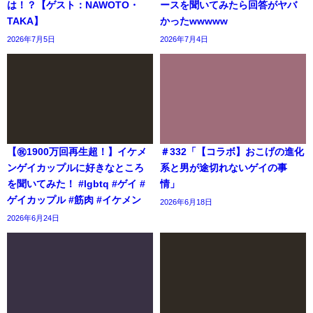
は！？【ゲスト：NAWOTO・
ースを聞いてみたら回答がヤバ
TAKA】
かったwwwww
2026年7月5日
2026年7月4日
【㊗️1900万回再生超！】イケメ
＃332「【コラボ】おこげの進化
ンゲイカップルに好きなところ
系と男が途切れないゲイの事
を聞いてみた！ #lgbtq #ゲイ #
情」
ゲイカップル #筋肉 #イケメン
2026年6月18日
2026年6月24日