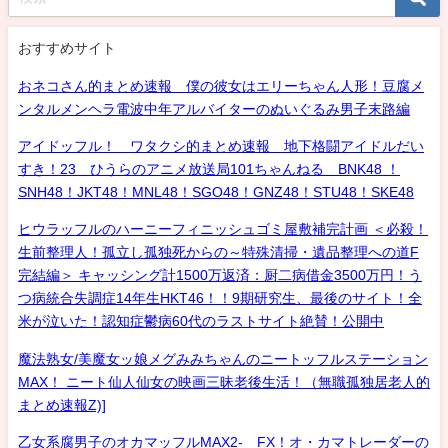
おすすめサイト
おネコさん的まとめ速報 僕の彼女はエリーちゃん人形！豆腐メ
ンタルメンヘラ電波中年アルバイターのぬいぐるみ男子末路編
アイドッフル！ ワタクシ的まとめ速報 地下格闘アイドルだい
すき！23 ひうらのアニメ放送局101ちゃんねる BNK48 ！
SNH48！JKT48！MNL48！SGO48！GNZ48！STU48！SKE48
ヒウラッフルのハーニーフィニッシュゴミ屋敷補完計画 ＜必殺！
生前整理人！孤立し孤独死からの～特殊清掃・遺品整理への道F
完結編＞ キャッシング計1500万返済：厨二病借金3500万円！う
つ病統合失調症14年生HKT46！！9期研究生、最後のサイト！全
米が泣いた！認知症鬱病60代のラストサイト絶賛！公開中
魔法熟女/美魔女ッ娘メグみみちゃんのニートッフルステーション
MAX！ ニート仙人仙女の映画三昧老後生活！（無職孤独居老人的
まとめ速報Z)]
乙女系腐男子のオカマッフルMAX2- FX！オ・カマトレーダーの