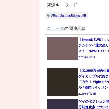
関連キーワード
#EatsMatteosBdaysaMB
ニュース
の関連記事
【9monNEWS】
チムチゲイ達の恋
スト：NAWOTO・T
2026年7月5日
【㊗️1900万回再
ゲイカップルに好
てみた！ #lgbtq 
ル #筋肉 #イケメン
2026年6月24日
ゲイのポジション
分岐進化点につい