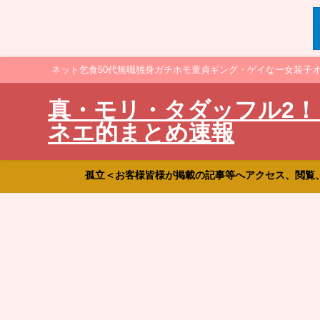
ネット乞食50代無職独身ガチホモ童貞ギング・ゲイなー女装子
真・モリ・タダッフル2！
ネエ的まとめ速報
孤立＜お客様皆様が掲載の記事等へアクセス、閲覧