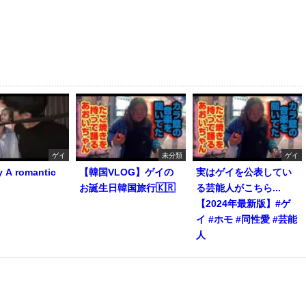
ゲイ
未分類
ゲイ
y A romantic
【韓国VLOG】ゲイの
実はゲイを公表してい
お誕生日韓国旅行🇰🇷
る芸能人がこちら...
【2024年最新版】#ゲ
イ #ホモ #同性愛 #芸能
人