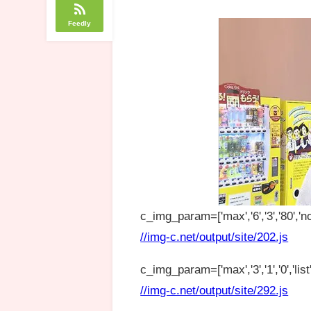
Feedly
c_img_param=['max','6','3','80','no
//img-c.net/output/site/202.js
c_img_param=['max','3','1','0','list',
//img-c.net/output/site/292.js