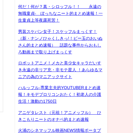
何だ！何が？真・シロッフル！！ 永遠の
無職童貞- ぼっちなニート的まとめ速報！一
生童貞上等夜露死苦！
男装スケバン女子！スケッフルまっくす！
（新・ナンノひゃくしきっ!！ビー玉のおいぬ
さん的まとめ速報） 話題な事件からおもし
ろ動画まで取り上げまっくす
ロボットアニメ！メカと美少女キャラだいす
き永遠の非リア充・非モテ星人 ！あらゆるマ
ニアの為のマニアックサイト
ハルッフル-専業主夫的YOUTUBERまとめ速
報！キモデブロリコンおたく！初老人の介護
生活！激動の1750日
アニゲタレスト（元祖！アニメッフル） ひ
きこもりニートのオナベ的まとめ速報
火浦のシネマッフル映画NEWS情報ポータブ