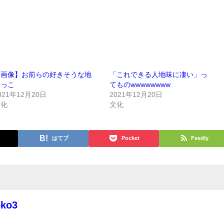
【画像】お前らの好きそうな地
「これできる人地味に凄い」っ
味っこ
てものwwwwwwww
021年12月20日
2021年12月20日
文化
文化
はてブ
Pocket
Feedly
oko3