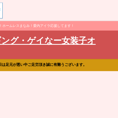
！ホームレスまなみ！愛内アイラ応援してます！
ギング・ゲイなー女装子オ
日は足元が悪い中ご足労頂き誠に有難うございます。