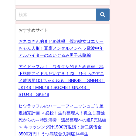
おすすめサイト
おネコさん的まとめ速報 僕の彼女はエリー
ちゃん人形！豆腐メンタルメンヘラ電波中年
アルバイターのぬいぐるみ男子末路編
アイドッフル！ ワタクシ的まとめ速報 地
下格闘アイドルだいすき！23 ひうらのアニ
メ放送局101ちゃんねる BNK48 ！SNH48！
JKT48！MNL48！SGO48！GNZ48！
STU48！SKE48
ヒウラッフルのハーニーフィニッシュゴミ屋
敷補完計画 ＜必殺！生前整理人！孤立し孤独
死からの～特殊清掃・遺品整理への道F完結編
＞ キャッシング計1500万返済：厨二病借金
3500万円！うつ病統合失調症14年生