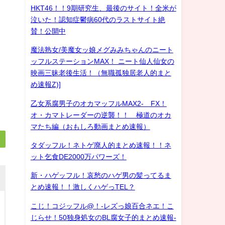
HKT46！！9期研究生、最後のサイト！全米が
泣いた！認知症鬱病60代のラストサイト絶
賛！公開中
魔法熟女/美魔女ッ娘メグみみちゃんのニート
ッフルステーションMAX！ ニート仙人仙女の
映画三昧老後生活！（無職孤独居老人的まと
め速報Z)]
乙女系腐男子のオカマッフルMAX2- FX！
オ・カマトレーダーの逆襲！！ 極道のオカ
マたち編（おもしろ動画まとめ速報）
タダッフル！ネトゲ廃人的まとめ速報！！ネ
ット乞食DE2000万パワーズ！
新・ハゲッフル！哀愁のハゲ男の髪ってるま
とめ速報！！激しくハゲっTEL？
こじ！コジッフル@！-レズっ娘百合ネエ！こ
じらせ！50独身処女のBL腐女子的まとめ速報-