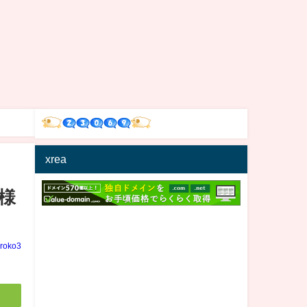
xrea
様
iroko3