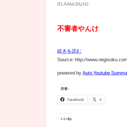
ID:AAkk3Azh0
不審者やんけ
続きを読む
Source: http://www.negisoku.com
powered by
Auto Youtube Summa
共有:
Facebook
X
いいね: