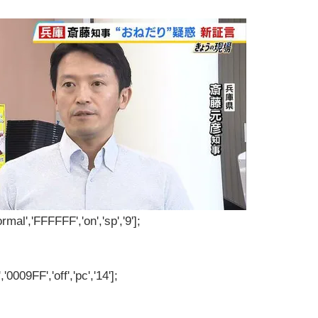
rmal','FFFFFF','on','sp','9'];
'0009FF','off','pc','14'];