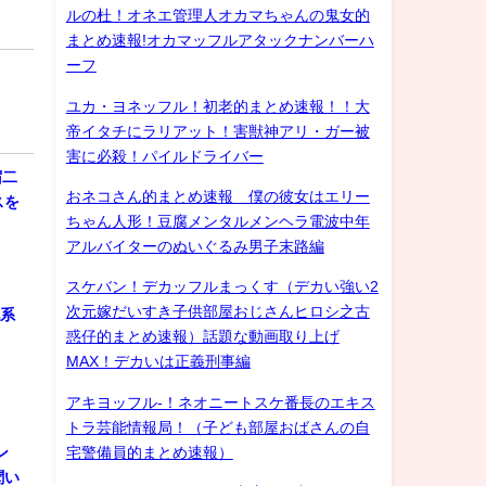
ルの杜！オネエ管理人オカマちゃんの鬼女的
まとめ速報!オカマッフルアタックナンバーハ
ーフ
ユカ・ヨネッフル！初老的まとめ速報！！大
帝イタチにラリアット！害獣神アリ・ガー被
害に必殺！パイルドライバー
宿二
おネコさん的まとめ速報 僕の彼女はエリー
スを
ちゃん人形！豆腐メンタルメンヘラ電波中年
アルバイターのぬいぐるみ男子末路編
スケバン！デカッフルまっくす（デカい強い2
次元嫁だいすき子供部屋おじさんヒロシ之古
化系
惑仔的まとめ速報）話題な動画取り上げ
MAX！デカいは正義刑事編
アキヨッフル-！ネオニートスケ番長のエキス
トラ芸能情報局！（子ども部屋おばさんの自
宅警備員的まとめ速報）
ン
聞い