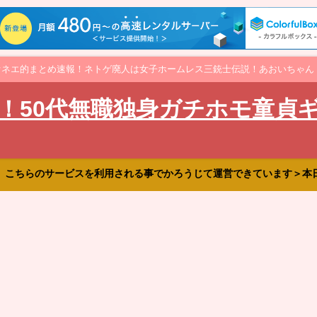
オネエ的まとめ速報！ネトゲ廃人は女子ホームレス三銃士伝説！あおいちゃん
！50代無職独身ガチホモ童貞
、こちらのサービスを利用される事でかろうじて運営できています＞本