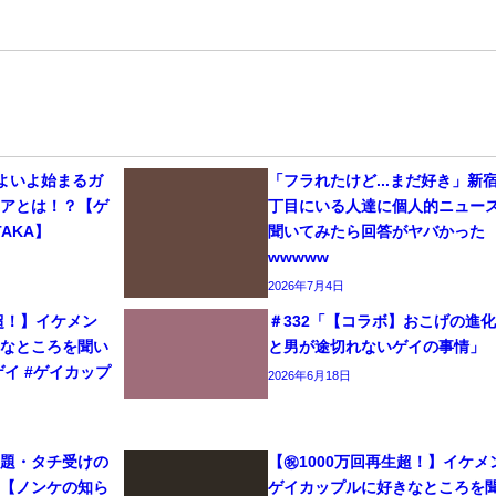
いよいよ始まるガ
「フラれたけど...まだ好き」新
リアとは！？【ゲ
丁目にいる人達に個人的ニュー
AKA】
聞いてみたら回答がヤバかった
wwwww
2026年7月4日
生超！】イケメン
＃332「【コラボ】おこげの進
きなところを聞い
と男が途切れないゲイの事情」
#ゲイ #ゲイカップ
2026年6月18日
問題・タチ受けの
【㊗️1000万回再生超！】イケメ
て【ノンケの知ら
ゲイカップルに好きなところを