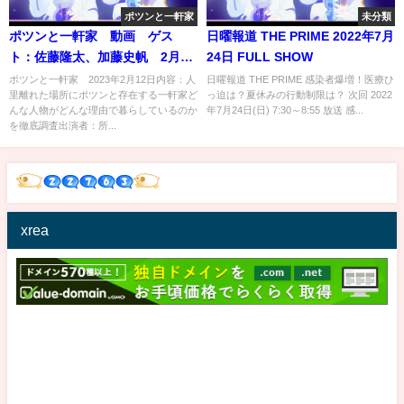
ポツンと一軒家
未分類
ポツンと一軒家 動画 ゲス
日曜報道 THE PRIME 2022年7月
ト：佐藤隆太、加藤史帆 2月12
24日 FULL SHOW
日
ポツンと一軒家 2023年2月12日内容：人
日曜報道 THE PRIME 感染者爆増！医療ひ
里離れた場所にポツンと存在する一軒家ど
っ迫は？夏休みの行動制限は？ 次回 2022
んな人物がどんな理由で暮らしているのか
年7月24日(日) 7:30～8:55 放送 感...
を徹底調査出演者：所...
xrea