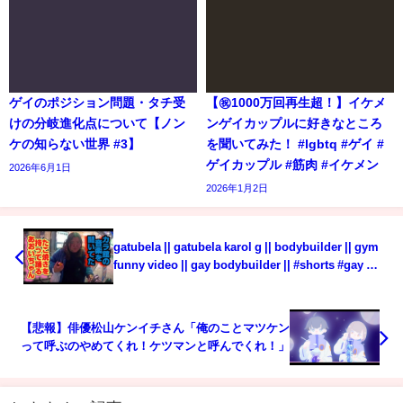
ゲイのポジション問題・タチ受
【㊗️1000万回再生超！】イケメ
けの分岐進化点について【ノン
ンゲイカップルに好きなところ
ケの知らない世界 #3】
を聞いてみた！ #lgbtq #ゲイ #
ゲイカップル #筋肉 #イケメン
2026年6月1日
2026年1月2日
gatubela || gatubela karol g || bodybuilder || gym
funny video || gay bodybuilder || #shorts #gay 💪
💪
【悲報】俳優松山ケンイチさん「俺のことマツケン
って呼ぶのやめてくれ！ケツマンと呼んでくれ！」