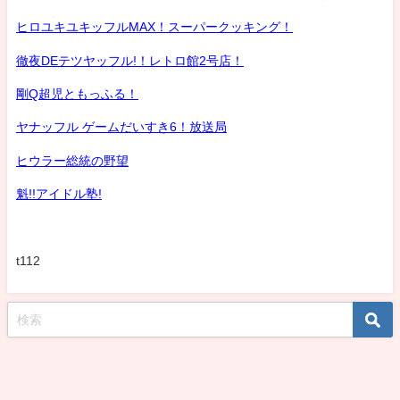
ヒロユキユキッフルMAX！スーパークッキング！
徹夜DEテツヤッフル!！レトロ館2号店！
剛Q超児ともっふる！
ヤナッフル ゲームだいすき6！放送局
ヒウラー総統の野望
魁!!アイドル塾!
t112