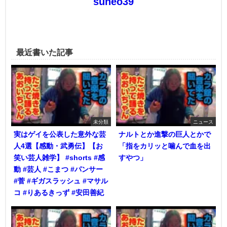
suneo39
最近書いた記事
未分類
ニュース
実はゲイを公表した意外な芸
ナルトとか進撃の巨人とかで
人4選【感動・武勇伝】【お
「指をカリッと噛んで血を出
笑い芸人雑学】 #shorts #感
すやつ」
動 #芸人 #こまつ #パンサー
#菅 #ギガスラッシュ #マサル
コ #りあるきっず #安田善紀