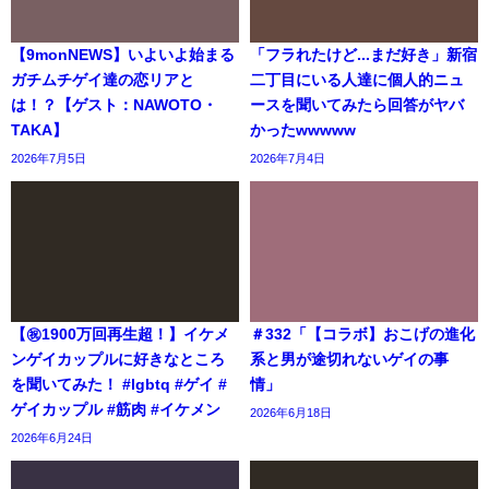
【9monNEWS】いよいよ始まる
「フラれたけど...まだ好き」新宿
ガチムチゲイ達の恋リアと
二丁目にいる人達に個人的ニュ
は！？【ゲスト：NAWOTO・
ースを聞いてみたら回答がヤバ
TAKA】
かったwwwww
2026年7月5日
2026年7月4日
【㊗️1900万回再生超！】イケメ
＃332「【コラボ】おこげの進化
ンゲイカップルに好きなところ
系と男が途切れないゲイの事
を聞いてみた！ #lgbtq #ゲイ #
情」
ゲイカップル #筋肉 #イケメン
2026年6月18日
2026年6月24日