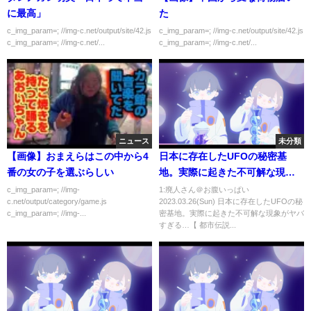
に最高」
た
c_img_param=; //img-c.net/output/site/42.js
c_img_param=; //img-c.net/output/site/42.js
c_img_param=; //img-c.net/...
c_img_param=; //img-c.net/...
ニュース
未分類
【画像】おまえらはこの中から4
日本に存在したUFOの秘密基
番の女の子を選ぶらしい
地。実際に起きた不可解な現象
がヤバすぎる…【 都市伝説 UFO
c_img_param=; //img-
1:廃人さん＠お腹いっぱい
c.net/output/category/game.js
2023.03.26(Sun) 日本に存在したUFOの秘
未確認飛行物体 秘密基地 千貫森
c_img_param=; //img-...
密基地。実際に起きた不可解な現象がヤバ
】
すぎる…【 都市伝説...