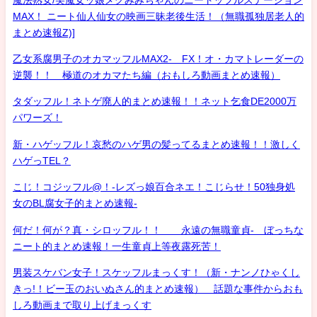
MAX！ ニート仙人仙女の映画三昧老後生活！（無職孤独居老人的
まとめ速報Z)]
乙女系腐男子のオカマッフルMAX2- FX！オ・カマトレーダーの
逆襲！！ 極道のオカマたち編（おもしろ動画まとめ速報）
タダッフル！ネトゲ廃人的まとめ速報！！ネット乞食DE2000万
パワーズ！
新・ハゲッフル！哀愁のハゲ男の髪ってるまとめ速報！！激しく
ハゲっTEL？
こじ！コジッフル@！-レズっ娘百合ネエ！こじらせ！50独身処
女のBL腐女子的まとめ速報-
何だ！何が？真・シロッフル！！ 永遠の無職童貞- ぼっちな
ニート的まとめ速報！一生童貞上等夜露死苦！
男装スケバン女子！スケッフルまっくす！（新・ナンノひゃくし
きっ!！ビー玉のおいぬさん的まとめ速報） 話題な事件からおも
しろ動画まで取り上げまっくす