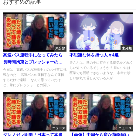
おすすめの記事
未分類
未分類
高速バス運転手になってみたら
不思議な体を持つ人々4選
長時間拘束とプレッシャーのあ
皆さんは、世の中に存在する病気をどれく
らい知っているでしょうか？ 世の中には
る仕事だった【ずんだもん&ゆっ
今回は「高速バスの運転手」のお仕事に挑
医学でも説明できないような、 非常に珍
戦なのだ！ 高速バスの運転手なんて運転
くり解説】
しい病気で苦しんでいる人が...
するだけで楽勝！ なんて思っていたけ
ど、常にプレッシャーとの闘い...
ニュース
ニュース
ダレノガレ明美「日本って本当
【画像】中国から変な荷物届い