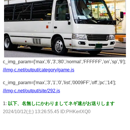
c_img_param=['max','6','3','80','normal','FFFFFF','on','sp','9'];
//img-c.net/output/category/game.js
c_img_param=['max','3','1','0','list','0009FF','off','pc','14'];
//img-c.net/output/site/292.js
1:
以下、名無しにかわりましてネギ速がお送りします
2024/10/12(土) 13:26:55.45 ID:PHKerlXQ0