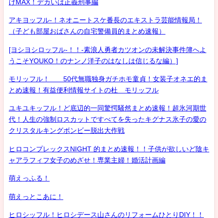
げMAX！デカいは正義刑事編
アキヨッフル-！ネオニートスケ番長のエキストラ芸能情報局！
（子ども部屋おばさんの自宅警備員的まとめ速報）
[ヨシヨシロッフル-！！-素浪人勇者カツオンの未解決事件簿へよ
うこそYOUKO！のナンノ洋子のはなしは信じるな編）]
モリッフル！ 50代無職独身ガチホモ童貞！女装子オネエ的ま
とめ速報！有益便利情報サイトの杜 モリッフル
ユキユキッフル！ど底辺的一同驚愕騒然まとめ速報！超氷河期世
代！人生の強制ロスカットですべてを失ったキグナス氷子の愛の
クリスタルキングボンビー脱出大作戦
ヒロコンプレックスNIGHT 的まとめ速報！！子供が欲しいど陰キ
ャアラフィフ女子のめざせ！専業主婦！婚活計画編
萌えっふる！
萌えっとこあに！
ヒロシッフル！ヒロシデース山さんのリフォームひとりDIY！！