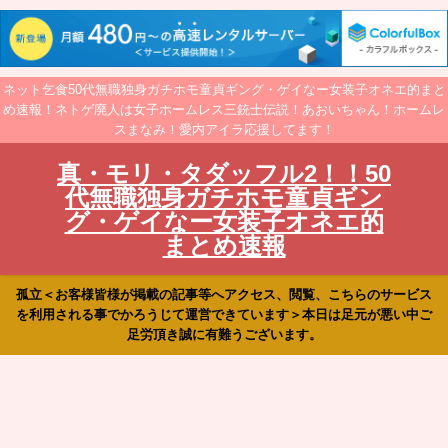
ネット乞食50代無職独身ガチホモ童貞ギング・ゲイなー女装子オネエ的まと
め速報！ネトゲ廃人は女子ホームレス三銃士伝説！あおいちゃん！ホームレ
スまなみ！愛内アイラ応援してます！
真・モリ・タダッフル2！！50
代無職独身ガチホモ童貞ギン
グ・ゲイなー女装子オネエ的
まとめ速報
孤立＜お客様皆様が掲載の記事等へアクセス、閲覧、こちらのサービス
を利用される事でかろうじて運営できています＞本日は足元が悪い中ご
足労頂き誠に有難うございます。