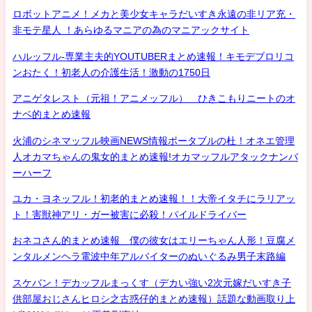
ロボットアニメ！メカと美少女キャラだいすき永遠の非リア充・
非モテ星人 ！あらゆるマニアの為のマニアックサイト
ハルッフル-専業主夫的YOUTUBERまとめ速報！キモデブロリコ
ンおたく！初老人の介護生活！激動の1750日
アニゲタレスト（元祖！アニメッフル） ひきこもりニートのオ
ナベ的まとめ速報
火浦のシネマッフル映画NEWS情報ポータブルの杜！オネエ管理
人オカマちゃんの鬼女的まとめ速報!オカマッフルアタックナンバ
ーハーフ
ユカ・ヨネッフル！初老的まとめ速報！！大帝イタチにラリアッ
ト！害獣神アリ・ガー被害に必殺！パイルドライバー
おネコさん的まとめ速報 僕の彼女はエリーちゃん人形！豆腐メ
ンタルメンヘラ電波中年アルバイターのぬいぐるみ男子末路編
スケバン！デカッフルまっくす（デカい強い2次元嫁だいすき子
供部屋おじさんヒロシ之古惑仔的まとめ速報）話題な動画取り上