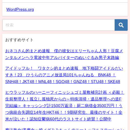
WordPress.org
おすすめサイト
おネコさん的まとめ速報 僕の彼女はエリーちゃん人形！豆腐メ
ンタルメンヘラ電波中年アルバイターのぬいぐるみ男子末路編
アイドッフル！ ワタクシ的まとめ速報 地下格闘アイドルだい
すき！23 ひうらのアニメ放送局101ちゃんねる BNK48 ！
SNH48！JKT48！MNL48！SGO48！GNZ48！STU48！SKE48
ヒウラッフルのハーニーフィニッシュゴミ屋敷補完計画 ＜必殺！
生前整理人！孤立し孤独死からの～特殊清掃・遺品整理への道F
完結編＞ キャッシング計1500万返済：厨二病借金3500万円！う
つ病統合失調症14年生HKT46！！9期研究生、最後のサイト！全
米が泣いた！認知症鬱病60代のラストサイト絶賛！公開中
魔法熟女/美魔女ッ娘メグみみちゃんのニートッフルステーション