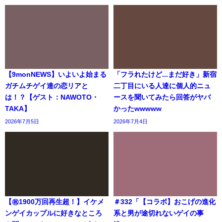
【9monNEWS】いよいよ始まる
「フラれたけど...まだ好き」新宿
ガチムチゲイ達の恋リアと
二丁目にいる人達に個人的ニュ
は！？【ゲスト：NAWOTO・
ースを聞いてみたら回答がヤバ
TAKA】
かったwwwww
2026年7月5日
2026年7月4日
【㊗️1900万回再生超！】イケメ
＃332「【コラボ】おこげの進化
ンゲイカップルに好きなところ
系と男が途切れないゲイの事