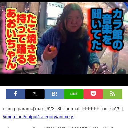
LINE
c_img_param=['max','6','3','80','normal','FFFFFF','on','sp','9'];
//img-c.net/output/category/anime.js