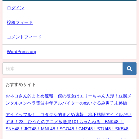
ログイン
投稿フィード
コメントフィード
WordPress.org
おすすめサイト
おネコさん的まとめ速報 僕の彼女はエリーちゃん人形！豆腐メ
ンタルメンヘラ電波中年アルバイターのぬいぐるみ男子末路編
アイドッフル！ ワタクシ的まとめ速報 地下格闘アイドルだい
すき！23 ひうらのアニメ放送局101ちゃんねる BNK48 ！
SNH48！JKT48！MNL48！SGO48！GNZ48！STU48！SKE48