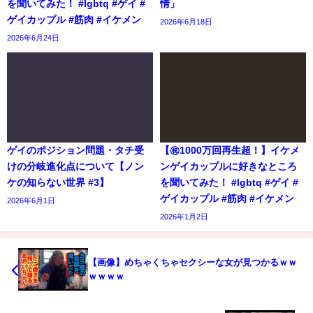
を聞いてみた！ #lgbtq #ゲイ #
情」
ゲイカップル #筋肉 #イケメン
2026年6月18日
2026年6月24日
ゲイのポジション問題・タチ受
【㊗️1000万回再生超！】イケメ
けの分岐進化点について【ノン
ンゲイカップルに好きなところ
ケの知らない世界 #3】
を聞いてみた！ #lgbtq #ゲイ #
ゲイカップル #筋肉 #イケメン
2026年6月1日
2026年1月2日
【画像】めちゃくちゃセクシーな女が見つかるｗｗ
ｗｗｗｗ