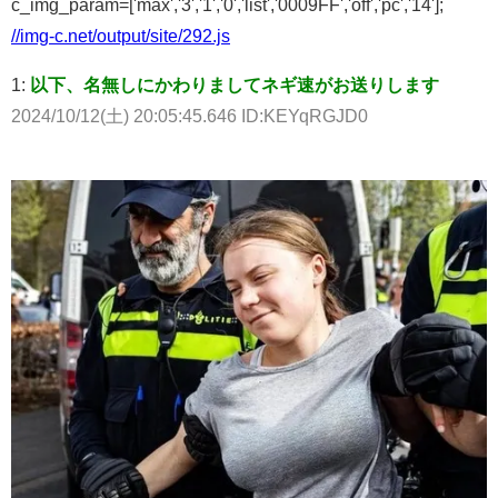
c_img_param=['max','3','1','0','list','0009FF','off','pc','14'];
//img-c.net/output/site/292.js
1:
以下、名無しにかわりましてネギ速がお送りします
2024/10/12(土) 20:05:45.646 ID:KEYqRGJD0