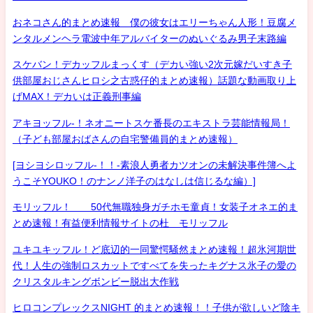
おネコさん的まとめ速報 僕の彼女はエリーちゃん人形！豆腐メ
ンタルメンヘラ電波中年アルバイターのぬいぐるみ男子末路編
スケバン！デカッフルまっくす（デカい強い2次元嫁だいすき子
供部屋おじさんヒロシ之古惑仔的まとめ速報）話題な動画取り上
げMAX！デカいは正義刑事編
アキヨッフル-！ネオニートスケ番長のエキストラ芸能情報局！
（子ども部屋おばさんの自宅警備員的まとめ速報）
[ヨシヨシロッフル-！！-素浪人勇者カツオンの未解決事件簿へよ
うこそYOUKO！のナンノ洋子のはなしは信じるな編）]
モリッフル！ 50代無職独身ガチホモ童貞！女装子オネエ的ま
とめ速報！有益便利情報サイトの杜 モリッフル
ユキユキッフル！ど底辺的一同驚愕騒然まとめ速報！超氷河期世
代！人生の強制ロスカットですべてを失ったキグナス氷子の愛の
クリスタルキングボンビー脱出大作戦
ヒロコンプレックスNIGHT 的まとめ速報！！子供が欲しいど陰キ