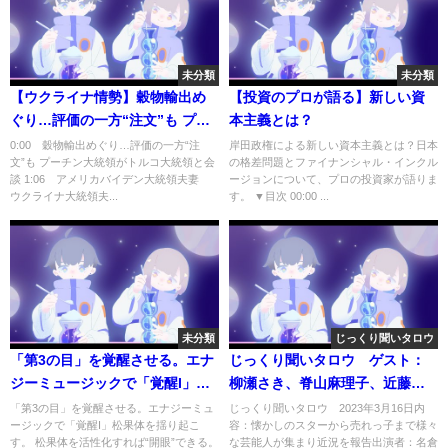
未分類
未分類
【ウクライナ情勢】穀物輸出め
【投資のプロが語る】新しい資
ぐり…評価の一方“注文”も プー
本主義とは？
チン大統領がトルコ大統領と会
0:00 穀物輸出めぐり…評価の一方“注
岸田政権による新しい資本主義とは？日本
文”も プーチン大統領がトルコ大統領と会
の格差問題とファイナンシャル・インクル
談 7月20日ニュースまとめ 日テ
談 1:06 アメリカバイデン大統領夫妻
ージョンについて、プロの投資家が語りま
レNEWS
ウクライナ大統領夫...
す。 ▼目次 00:00 ...
未分類
じっくり聞いタロウ
「第3の目」を覚醒させる。エナ
じっくり聞いタロウ ゲスト：
ジーミュージックで「覚醒I」松
柳瀬さき、脊山麻理子、近藤太
果体を揺り起こす。 松果体を活
香巳 3月16日
「第3の目」を覚醒させる。エナジーミュ
じっくり聞いタロウ 2023年3月16日内
ージックで「覚醒I」松果体を揺り起こ
容：懐かしのスターから売れっ子まで様々
性化すれば“開眼”できる。
す。 松果体を活性化すれば“開眼”できる。
な芸能人が集まり近況を報告出演者：名倉