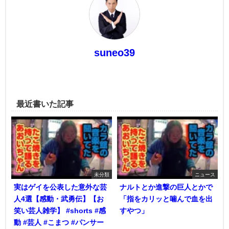
suneo39
最近書いた記事
未分類
ニュース
実はゲイを公表した意外な芸
ナルトとか進撃の巨人とかで
人4選【感動・武勇伝】【お
「指をカリッと噛んで血を出
笑い芸人雑学】 #shorts #感
すやつ」
動 #芸人 #こまつ #パンサー