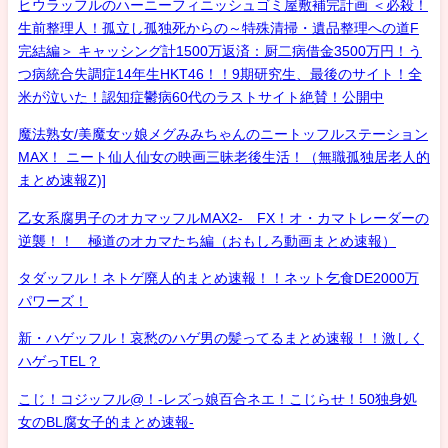
ヒウラッフルのハーニーフィニッシュゴミ屋敷補完計画 ＜必殺！
生前整理人！孤立し孤独死からの～特殊清掃・遺品整理への道F
完結編＞ キャッシング計1500万返済：厨二病借金3500万円！う
つ病統合失調症14年生HKT46！！9期研究生、最後のサイト！全
米が泣いた！認知症鬱病60代のラストサイト絶賛！公開中
魔法熟女/美魔女ッ娘メグみみちゃんのニートッフルステーション
MAX！ ニート仙人仙女の映画三昧老後生活！（無職孤独居老人的
まとめ速報Z)]
乙女系腐男子のオカマッフルMAX2- FX！オ・カマトレーダーの
逆襲！！ 極道のオカマたち編（おもしろ動画まとめ速報）
タダッフル！ネトゲ廃人的まとめ速報！！ネット乞食DE2000万
パワーズ！
新・ハゲッフル！哀愁のハゲ男の髪ってるまとめ速報！！激しく
ハゲっTEL？
こじ！コジッフル@！-レズっ娘百合ネエ！こじらせ！50独身処
女のBL腐女子的まとめ速報-