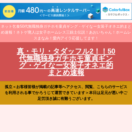
ネット乞食50代無職独身ガチホモ童貞ギング・ゲイなー女装子オネエ的まと
め速報！ネトゲ廃人は女子ホームレス三銃士伝説！あおいちゃん！ホームレ
スまなみ！愛内アイラ応援してます！
真・モリ・タダッフル2！！50
代無職独身ガチホモ童貞ギン
グ・ゲイなー女装子オネエ的
まとめ速報
孤立＜お客様皆様が掲載の記事等へアクセス、閲覧、こちらのサービス
を利用される事でかろうじて運営できています＞本日は足元が悪い中ご
足労頂き誠に有難うございます。