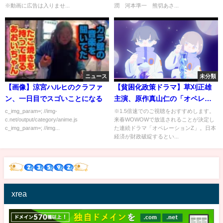
※動画に広告は入りませ...
潤 河本準一 熊切あさ...
ニュース
未分類
【画像】涼宮ハルヒのクラファ
【貧困化政策ドラマ】草刈正雄
ン、一日目でスゴいことになる
主演、原作真山仁の「オペレー
ションZ」来春連続ドラマ化！
c_img_param=; //img-
※1.5倍速でのご視聴をおすすめします。
c.net/output/category/anime.js
来春WOWOWで放送されることが決定し
『日本経済は破綻する！』だっ
c_img_param=; //img...
た連続ドラマ「オペレーションZ」。日本
てさww
経済が財政破綻するとい...
xrea