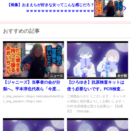
【画像】おまえらが好きな女ってこんな感じだろ？
ｗｗｗｗｗｗｗｗｗｗｗｗｗｗｗｗｗｗ
おすすめの記事
ニュース
未分類
【ジャニーズ】当事者の会が分
【ひろゆき】抗原検査キットは
裂へ。平本淳也代表ら「今度飲
使う必要ないです。PCR検査と
みにいきましょうｗ」
の違いを解説します。【切り抜
c_img_param=; //img-c.net/output/site/42.js
ご視聴ありがとうございます。 チャンネ
c_img_param=; //img-c.net/...
ル登録と高評価よろしくお願いします！
き/抗原検査キット/PCR検査/コロ
0:00 抗原検査は受ける必要ない 【効果
ナ/ペン】
音】 OtoLogic...