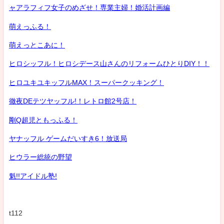
ャアラフィフ女子のめざせ！専業主婦！婚活計画編
萌えっふる！
萌えっとこあに！
ヒロシッフル！ヒロシデース山さんのリフォームひとりDIY！！
ヒロユキユキッフルMAX！スーパークッキング！
徹夜DEテツヤッフル!！レトロ館2号店！
剛Q超児ともっふる！
ヤナッフル ゲームだいすき6！放送局
ヒウラー総統の野望
魁!!アイドル塾!
t112