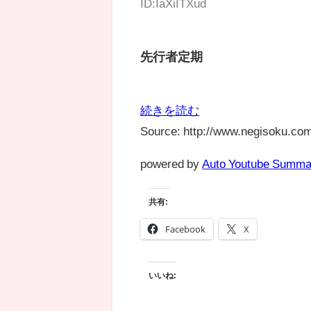
ID:IaXiITXud
先行者定期
続きを読む
Source: http://www.negisoku.com
powered by
Auto Youtube Summa
共有:
Facebook
X
いいね: