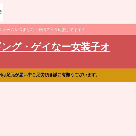
！ホームレスまなみ！愛内アイラ応援してます！
ギング・ゲイなー女装子オ
日は足元が悪い中ご足労頂き誠に有難うございます。