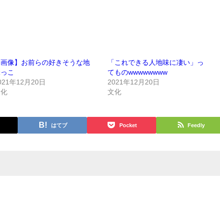
【画像】お前らの好きそうな地
「これできる人地味に凄い」っ
味っこ
てものwwwwwwww
021年12月20日
2021年12月20日
文化
文化
はてブ
Pocket
Feedly