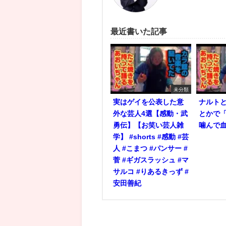
最近書いた記事
未分類
実はゲイを公表した意
ナルト
外な芸人4選【感動・武
とかで
勇伝】【お笑い芸人雑
噛んで
学】 #shorts #感動 #芸
人 #こまつ #パンサー #
菅 #ギガスラッシュ #マ
サルコ #りあるきっず #
安田善紀