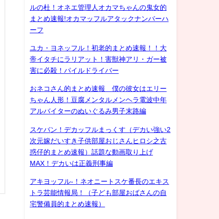
ルの杜！オネエ管理人オカマちゃんの鬼女的
まとめ速報!オカマッフルアタックナンバーハ
ーフ
ユカ・ヨネッフル！初老的まとめ速報！！大
帝イタチにラリアット！害獣神アリ・ガー被
害に必殺！パイルドライバー
おネコさん的まとめ速報 僕の彼女はエリー
ちゃん人形！豆腐メンタルメンヘラ電波中年
アルバイターのぬいぐるみ男子末路編
スケバン！デカッフルまっくす（デカい強い2
次元嫁だいすき子供部屋おじさんヒロシ之古
惑仔的まとめ速報）話題な動画取り上げ
MAX！デカいは正義刑事編
アキヨッフル-！ネオニートスケ番長のエキス
トラ芸能情報局！（子ども部屋おばさんの自
宅警備員的まとめ速報）