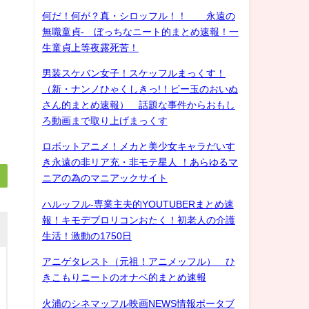
何だ！何が？真・シロッフル！！ 永遠の
無職童貞- ぼっちなニート的まとめ速報！一
生童貞上等夜露死苦！
男装スケバン女子！スケッフルまっくす！
（新・ナンノひゃくしきっ!！ビー玉のおいぬ
さん的まとめ速報） 話題な事件からおもし
ろ動画まで取り上げまっくす
ロボットアニメ！メカと美少女キャラだいす
き永遠の非リア充・非モテ星人 ！あらゆるマ
ニアの為のマニアックサイト
ハルッフル-専業主夫的YOUTUBERまとめ速
報！キモデブロリコンおたく！初老人の介護
生活！激動の1750日
アニゲタレスト（元祖！アニメッフル） ひ
きこもりニートのオナベ的まとめ速報
火浦のシネマッフル映画NEWS情報ポータブ