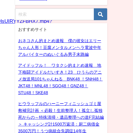
bT8HsUIRYYZFBHX7.mp4?
おすすめサイト
おネコさん的まとめ速報 僕の彼女はエリー
ちゃん人形！豆腐メンタルメンヘラ電波中年
アルバイターのぬいぐるみ男子末路編
アイドッフル！ ワタクシ的まとめ速報 地
下格闘アイドルだいすき！23 ひうらのアニ
メ放送局101ちゃんねる BNK48 ！SNH48！
JKT48！MNL48！SGO48！GNZ48！
STU48！SKE48
ヒウラッフルのハーニーフィニッシュゴミ屋
敷補完計画 ＜必殺！生前整理人！孤立し孤独
死からの～特殊清掃・遺品整理への道F完結編
＞ キャッシング計1500万返済：厨二病借金
3500万円！うつ病統合失調症14年生