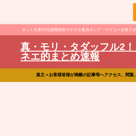
ネット乞食50代無職独身ガチホモ童貞ギング・ゲイなー女装子
真・モリ・タダッフル2！
ネエ的まとめ速報
孤立＜お客様皆様が掲載の記事等へアクセス、閲覧