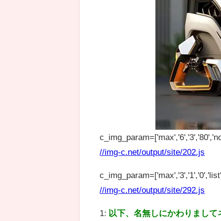
c_img_param=['max','6','3','80','no
//img-c.net/output/site/202.js
c_img_param=['max','3','1','0','list',
//img-c.net/output/site/292.js
1:
以下、名無しにかわりまして