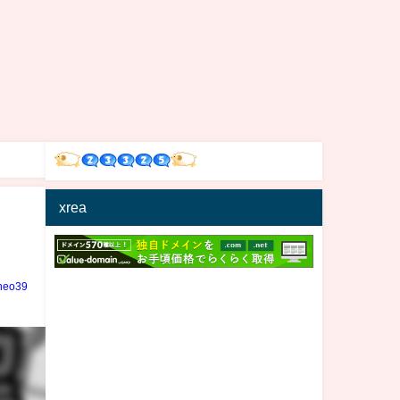
xrea
neo39