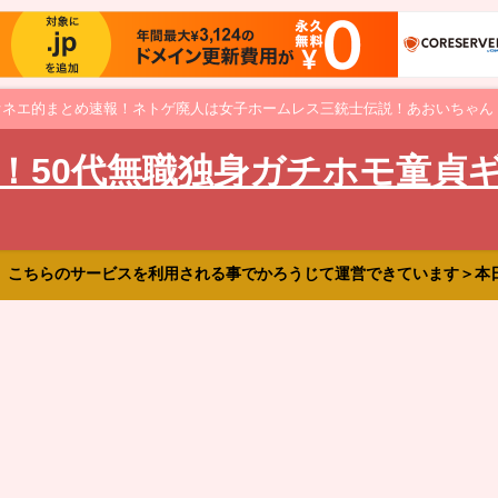
オネエ的まとめ速報！ネトゲ廃人は女子ホームレス三銃士伝説！あおいちゃん
！50代無職独身ガチホモ童貞
、こちらのサービスを利用される事でかろうじて運営できています＞本