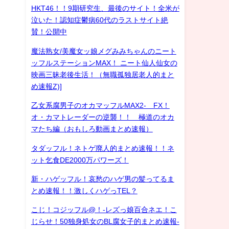
HKT46！！9期研究生、最後のサイト！全米が
泣いた！認知症鬱病60代のラストサイト絶
賛！公開中
魔法熟女/美魔女ッ娘メグみみちゃんのニート
ッフルステーションMAX！ ニート仙人仙女の
映画三昧老後生活！（無職孤独居老人的まと
め速報Z)]
乙女系腐男子のオカマッフルMAX2- FX！
オ・カマトレーダーの逆襲！！ 極道のオカ
マたち編（おもしろ動画まとめ速報）
タダッフル！ネトゲ廃人的まとめ速報！！ネ
ット乞食DE2000万パワーズ！
新・ハゲッフル！哀愁のハゲ男の髪ってるま
とめ速報！！激しくハゲっTEL？
こじ！コジッフル@！-レズっ娘百合ネエ！こ
じらせ！50独身処女のBL腐女子的まとめ速報-