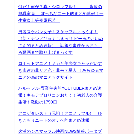
何だ！何が？真・シロッフル！！ 永遠の
無職童貞- ぼっちなニート的まとめ速報！一
生童貞上等夜露死苦！
男装スケバン女子！スケッフルまっくす！
（新・ナンノひゃくしきっ!！ビー玉のおいぬ
さん的まとめ速報） 話題な事件からおもし
ろ動画まで取り上げまっくす
ロボットアニメ！メカと美少女キャラだいす
き永遠の非リア充・非モテ星人 ！あらゆるマ
ニアの為のマニアックサイト
ハルッフル-専業主夫的YOUTUBERまとめ速
報！キモデブロリコンおたく！初老人の介護
生活！激動の1750日
アニゲタレスト（元祖！アニメッフル） ひ
きこもりニートのオナベ的まとめ速報
火浦のシネマッフル映画NEWS情報ポータブ