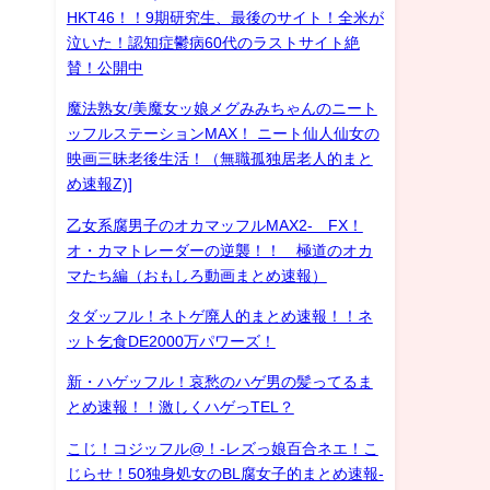
HKT46！！9期研究生、最後のサイト！全米が
泣いた！認知症鬱病60代のラストサイト絶
賛！公開中
魔法熟女/美魔女ッ娘メグみみちゃんのニート
ッフルステーションMAX！ ニート仙人仙女の
映画三昧老後生活！（無職孤独居老人的まと
め速報Z)]
乙女系腐男子のオカマッフルMAX2- FX！
オ・カマトレーダーの逆襲！！ 極道のオカ
マたち編（おもしろ動画まとめ速報）
タダッフル！ネトゲ廃人的まとめ速報！！ネ
ット乞食DE2000万パワーズ！
新・ハゲッフル！哀愁のハゲ男の髪ってるま
とめ速報！！激しくハゲっTEL？
こじ！コジッフル@！-レズっ娘百合ネエ！こ
じらせ！50独身処女のBL腐女子的まとめ速報-