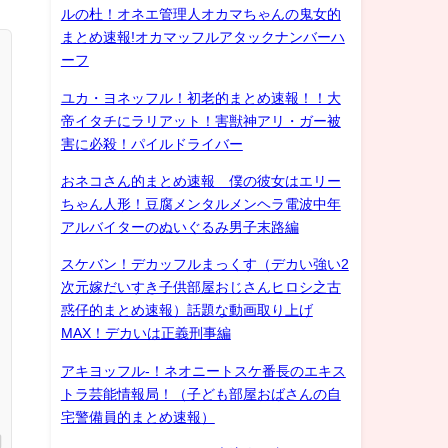
ルの杜！オネエ管理人オカマちゃんの鬼女的
まとめ速報!オカマッフルアタックナンバーハ
ーフ
ユカ・ヨネッフル！初老的まとめ速報！！大
帝イタチにラリアット！害獣神アリ・ガー被
害に必殺！パイルドライバー
おネコさん的まとめ速報 僕の彼女はエリー
ちゃん人形！豆腐メンタルメンヘラ電波中年
アルバイターのぬいぐるみ男子末路編
スケバン！デカッフルまっくす（デカい強い2
次元嫁だいすき子供部屋おじさんヒロシ之古
惑仔的まとめ速報）話題な動画取り上げ
MAX！デカいは正義刑事編
アキヨッフル-！ネオニートスケ番長のエキス
トラ芸能情報局！（子ども部屋おばさんの自
宅警備員的まとめ速報）