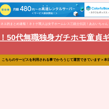
オネエ的まとめ速報！ネトゲ廃人は女子ホームレス三銃士伝説！あおいちゃん
！50代無職独身ガチホモ童貞
、こちらのサービスを利用される事でかろうじて運営できています＞本