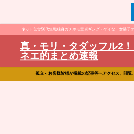
ネット乞食50代無職独身ガチホモ童貞ギング・ゲイなー女装子
真・モリ・タダッフル2！
ネエ的まとめ速報
孤立＜お客様皆様が掲載の記事等へアクセス、閲覧