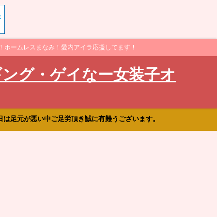
！ホームレスまなみ！愛内アイラ応援してます！
ギング・ゲイなー女装子オ
日は足元が悪い中ご足労頂き誠に有難うございます。