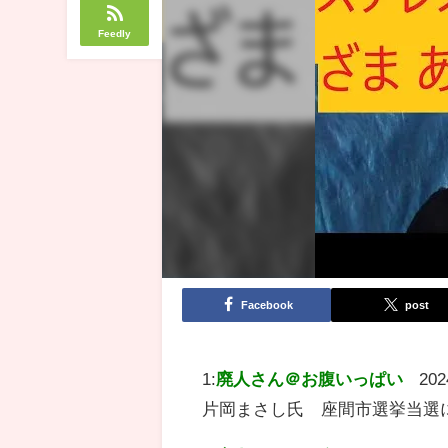
Feedly
Facebook
post
1:
廃人さん＠お腹いっぱい
202
片岡まさし氏 座間市選挙当選