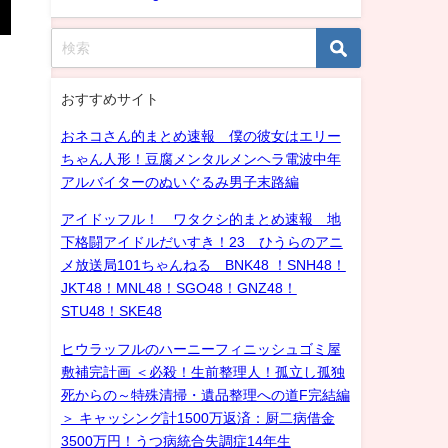
おすすめサイト
おネコさん的まとめ速報 僕の彼女はエリー
ちゃん人形！豆腐メンタルメンヘラ電波中年
アルバイターのぬいぐるみ男子末路編
アイドッフル！ ワタクシ的まとめ速報 地
下格闘アイドルだいすき！23 ひうらのアニ
メ放送局101ちゃんねる BNK48 ！SNH48！
JKT48！MNL48！SGO48！GNZ48！
STU48！SKE48
ヒウラッフルのハーニーフィニッシュゴミ屋
敷補完計画 ＜必殺！生前整理人！孤立し孤独
死からの～特殊清掃・遺品整理への道F完結編
＞ キャッシング計1500万返済：厨二病借金
3500万円！うつ病統合失調症14年生