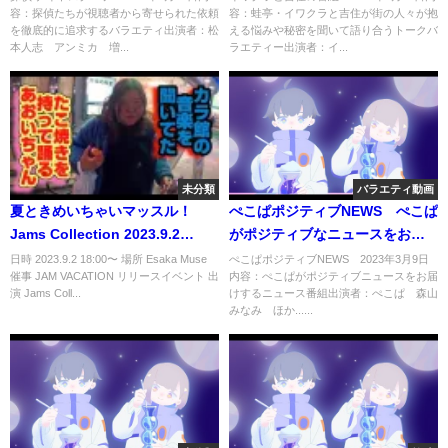
容：探偵たちが視聴者から寄せられた依頼
容：蛙亭・イワクラと吉住が街の人々が抱
を徹底的に追求するバラエティ出演者：松
える悩みや秘密を聞いて語り合うトークバ
本人志 アンミカ 増...
ラエティー出演者：イ...
未分類
バラエティ動画
夏ときめいちゃいマッスル！
ぺこぱポジティブNEWS ぺこぱ
Jams Collection 2023.9.2
がポジティブなニュースをお届
Esaka Muse “JAM VACATION”
けする番組 3月9日
日時 2023.9.2 18:00〜 場所 Esaka Muse
ぺこぱポジティブNEWS 2023年3月9日
催事 JAM VACATION リリースイベント 出
内容：ぺこぱがポジティブニュースをお届
リリイベ
演 Jams Coll...
けするニュース番組出演者：ぺこぱ 森山
みなみ ほか......