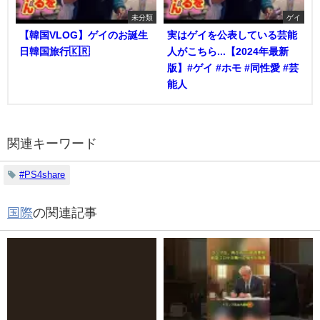
未分類
ゲイ
【韓国VLOG】ゲイのお誕生
実はゲイを公表している芸能
日韓国旅行🇰🇷
人がこちら...【2024年最新
版】#ゲイ #ホモ #同性愛 #芸
能人
関連キーワード
#PS4share
国際
の関連記事