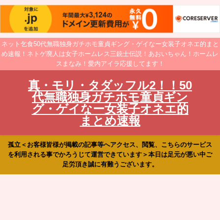
ネット乞食50代無職独身ガチホモ童貞ギング・ゲイなー女装子オネエ的まと
め速報！ネトゲ廃人は女子ホームレス三銃士伝説！あおいちゃん！ホームレ
スまなみ！愛内アイラ応援してます！
真・モリ・タダッフル2！！50
代無職独身ガチホモ童貞ギン
グ・ゲイなー女装子オネエ的
まとめ速報
孤立＜お客様皆様が掲載の記事等へアクセス、閲覧、こちらのサービス
を利用される事でかろうじて運営できています＞本日は足元が悪い中ご
足労頂き誠に有難うございます。