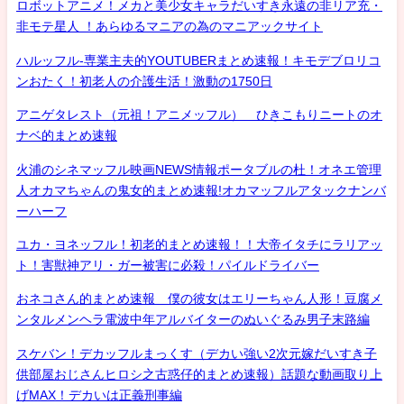
ロボットアニメ！メカと美少女キャラだいすき永遠の非リア充・
非モテ星人 ！あらゆるマニアの為のマニアックサイト
ハルッフル-専業主夫的YOUTUBERまとめ速報！キモデブロリコ
ンおたく！初老人の介護生活！激動の1750日
アニゲタレスト（元祖！アニメッフル） ひきこもりニートのオ
ナベ的まとめ速報
火浦のシネマッフル映画NEWS情報ポータブルの杜！オネエ管理
人オカマちゃんの鬼女的まとめ速報!オカマッフルアタックナンバ
ーハーフ
ユカ・ヨネッフル！初老的まとめ速報！！大帝イタチにラリアッ
ト！害獣神アリ・ガー被害に必殺！パイルドライバー
おネコさん的まとめ速報 僕の彼女はエリーちゃん人形！豆腐メ
ンタルメンヘラ電波中年アルバイターのぬいぐるみ男子末路編
スケバン！デカッフルまっくす（デカい強い2次元嫁だいすき子
供部屋おじさんヒロシ之古惑仔的まとめ速報）話題な動画取り上
げMAX！デカいは正義刑事編