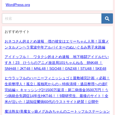
WordPress.org
おすすめサイト
おネコさん的まとめ速報 僕の彼女はエリーちゃん人形！豆腐メ
ンタルメンヘラ電波中年アルバイターのぬいぐるみ男子末路編
アイドッフル！ ワタクシ的まとめ速報 地下格闘アイドルだい
すき！23 ひうらのアニメ放送局101ちゃんねる BNK48 ！
SNH48！JKT48！MNL48！SGO48！GNZ48！STU48！SKE48
ヒウラッフルのハーニーフィニッシュゴミ屋敷補完計画 ＜必殺！
生前整理人！孤立し孤独死からの～特殊清掃・遺品整理への道F
完結編＞ キャッシング計1500万返済：厨二病借金3500万円！う
つ病統合失調症14年生HKT46！！9期研究生、最後のサイト！全
米が泣いた！認知症鬱病60代のラストサイト絶賛！公開中
魔法熟女/美魔女ッ娘メグみみちゃんのニートッフルステーション