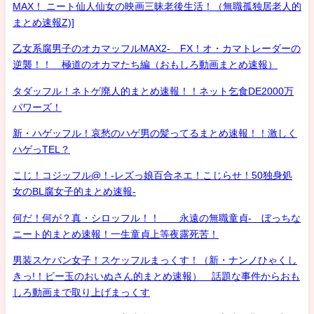
MAX！ ニート仙人仙女の映画三昧老後生活！（無職孤独居老人的
まとめ速報Z)]
乙女系腐男子のオカマッフルMAX2- FX！オ・カマトレーダーの
逆襲！！ 極道のオカマたち編（おもしろ動画まとめ速報）
タダッフル！ネトゲ廃人的まとめ速報！！ネット乞食DE2000万
パワーズ！
新・ハゲッフル！哀愁のハゲ男の髪ってるまとめ速報！！激しく
ハゲっTEL？
こじ！コジッフル@！-レズっ娘百合ネエ！こじらせ！50独身処
女のBL腐女子的まとめ速報-
何だ！何が？真・シロッフル！！ 永遠の無職童貞- ぼっちな
ニート的まとめ速報！一生童貞上等夜露死苦！
男装スケバン女子！スケッフルまっくす！（新・ナンノひゃくし
きっ!！ビー玉のおいぬさん的まとめ速報） 話題な事件からおも
しろ動画まで取り上げまっくす