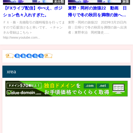
未分類
旅猿
【FXライブ配信】やべえ、ポジ
東野・岡村の旅猿22 動画 日
ション色々入れすぎた。
帰りで冬の秋田を満喫の旅へ 3
月15日
ＦＸ・株・先物取引の随時報告を行ってま
東野・岡村の旅猿22 2023年3月15日内
すので応援頂けると幸いです。 ＜チャン
容：日帰りで冬の秋田を満喫の旅へ出演
ネル登録はこちら＞
者：東野幸治 岡村隆史......
http://www.youtube.com...
xrea