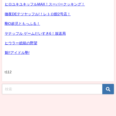
ヒロユキユキッフルMAX！スーパークッキング！
徹夜DEテツヤッフル!！レトロ館2号店！
剛Q超児ともっふる！
ヤナッフル ゲームだいすき6！放送局
ヒウラー総統の野望
魁!!アイドル塾!
t112