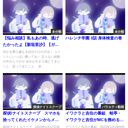
未分類
未分類
【悩み相談】私もあの時、逃げ
ハレンチ学園 3話 身体検査の巻
たかったよ【新垣里沙】【ガキ
...
さん】
何かを乗り越える自分だけの方法！ コメ
ントにいっぱい書いてね～ 足りない経験
の中からですが 自分が今まで感じてきた
こと、思ってきたこと、 皆...
探偵ナイトスクープ
バラエティ動画
探偵!ナイトスクープ スマホを
イワクラと吉住の番組 蛙亭・
拾ってくれたイケメンからメッ
イワクラと吉住がMCを務めるト
セージ 2月17日
ークバラエティー 2月28日
探偵!ナイトスクープ 2023年2月17日内
イワクラと吉住の番組 2023年2月28日内