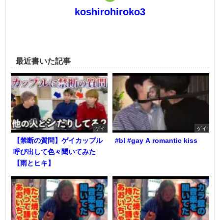
koshirohiroko3
最近書いた記事
ゲイ
ゲイ
【禁断の質問】ゲイカップル
#bl #gay A romantic kiss
呼び出して色々聞いてみた
【雨とヒキ】