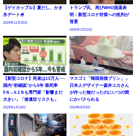
【ゲイカップル】夏だし、かき
トランプ氏、再びWHO脱退表
氷デート🍧
明：新型コロナ対策への批判が
背景
2025年11月25日
2025年1月22日
【新型コロナ】死者は13万人──
マスゴミ「韓国発猫プリン」←
国内“初確認”から5年 致死率
日本人デザイナー森井ユカさん
5％→0.1％も専門家「影響まだ
が作った物だったのにいつの間
大きい」「後遺症リスクも」
にかパクられる
2025年1月18日
2024年9月9日