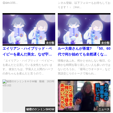
😩&#x1f35...
ンネル登録、以下フォローもお待ちしてお
ります！ ↓ ［Inst...
未分類
未分類
エイリアン・ハイブリッド・ベ
ルー大柴さんが茶道? 「50、60
イビーを産んだ美女。なぜ宇宙
代で何か始めても全然遅くな
人は混血種を作るのか？ - Japan
い」
「エイリアン・ハイブリッド・ベイビー」
情報があふれ、何かとせわしない毎日。心
を産んだと公言している女性たちがいま
静かな時間を取り戻したい人も多いのでは
365
す。 彼女たちは、宇宙人と人間のハーフ
ないだろうか。「寝耳にウオーター」など
の赤ちゃんを産んだと言うので...
英語交じりのトークで知られ...
秘密のケンミンSHOW
ニュース