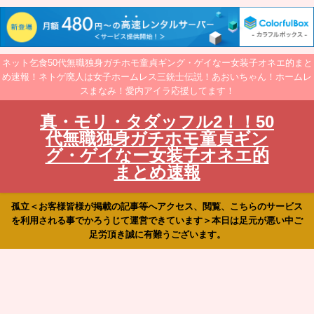
ネット乞食50代無職独身ガチホモ童貞ギング・ゲイなー女装子オネエ的まと
め速報！ネトゲ廃人は女子ホームレス三銃士伝説！あおいちゃん！ホームレ
スまなみ！愛内アイラ応援してます！
真・モリ・タダッフル2！！50
代無職独身ガチホモ童貞ギン
グ・ゲイなー女装子オネエ的
まとめ速報
孤立＜お客様皆様が掲載の記事等へアクセス、閲覧、こちらのサービス
を利用される事でかろうじて運営できています＞本日は足元が悪い中ご
足労頂き誠に有難うございます。