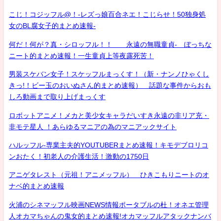
こじ！コジッフル@！-レズっ娘百合ネエ！こじらせ！50独身処
女のBL腐女子的まとめ速報-
何だ！何が？真・シロッフル！！ 永遠の無職童貞- ぼっちな
ニート的まとめ速報！一生童貞上等夜露死苦！
男装スケバン女子！スケッフルまっくす！（新・ナンノひゃくし
きっ!！ビー玉のおいぬさん的まとめ速報） 話題な事件からおも
しろ動画まで取り上げまっくす
ロボットアニメ！メカと美少女キャラだいすき永遠の非リア充・
非モテ星人 ！あらゆるマニアの為のマニアックサイト
ハルッフル-専業主夫的YOUTUBERまとめ速報！キモデブロリコ
ンおたく！初老人の介護生活！激動の1750日
アニゲタレスト（元祖！アニメッフル） ひきこもりニートのオ
ナベ的まとめ速報
火浦のシネマッフル映画NEWS情報ポータブルの杜！オネエ管理
人オカマちゃんの鬼女的まとめ速報!オカマッフルアタックナンバ