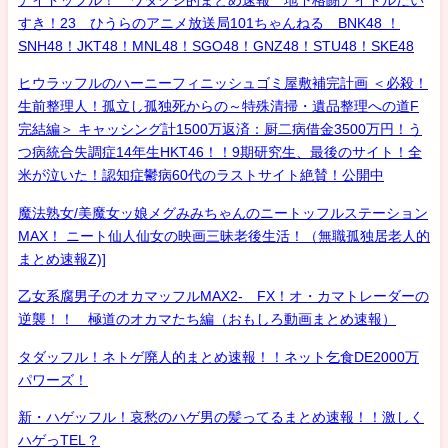
アイドッフル！ ワタクシ的まとめ速報 地下格闘アイドルだい
すき！23 ひうらのアニメ放送局101ちゃんねる BNK48 ！
SNH48！JKT48！MNL48！SGO48！GNZ48！STU48！SKE48
ヒウラッフルのハーニーフィニッシュゴミ屋敷補完計画 ＜必殺！
生前整理人！孤立し孤独死からの～特殊清掃・遺品整理への道F
完結編＞ キャッシング計1500万返済：厨二病借金3500万円！う
つ病統合失調症14年生HKT46！！9期研究生、最後のサイト！全
米が泣いた！認知症鬱病60代のラストサイト絶賛！公開中
魔法熟女/美魔女ッ娘メグみみちゃんのニートッフルステーション
MAX！ ニート仙人仙女の映画三昧老後生活！（無職孤独居老人的
まとめ速報Z)]
乙女系腐男子のオカマッフルMAX2- FX！オ・カマトレーダーの
逆襲！！ 極道のオカマたち編（おもしろ動画まとめ速報）
タダッフル！ネトゲ廃人的まとめ速報！！ネット乞食DE2000万
パワーズ！
新・ハゲッフル！哀愁のハゲ男の髪ってるまとめ速報！！激しく
ハゲっTEL？