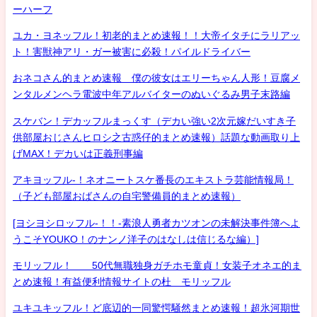
ーハーフ
ユカ・ヨネッフル！初老的まとめ速報！！大帝イタチにラリアッ
ト！害獣神アリ・ガー被害に必殺！パイルドライバー
おネコさん的まとめ速報 僕の彼女はエリーちゃん人形！豆腐メ
ンタルメンヘラ電波中年アルバイターのぬいぐるみ男子末路編
スケバン！デカッフルまっくす（デカい強い2次元嫁だいすき子
供部屋おじさんヒロシ之古惑仔的まとめ速報）話題な動画取り上
げMAX！デカいは正義刑事編
アキヨッフル-！ネオニートスケ番長のエキストラ芸能情報局！
（子ども部屋おばさんの自宅警備員的まとめ速報）
[ヨシヨシロッフル-！！-素浪人勇者カツオンの未解決事件簿へよ
うこそYOUKO！のナンノ洋子のはなしは信じるな編）]
モリッフル！ 50代無職独身ガチホモ童貞！女装子オネエ的ま
とめ速報！有益便利情報サイトの杜 モリッフル
ユキユキッフル！ど底辺的一同驚愕騒然まとめ速報！超氷河期世