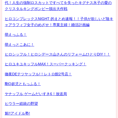
代！人生の強制ロスカットですべてを失ったキグナス氷子の愛の
クリスタルキングボンビー脱出大作戦
ヒロコンプレックスNIGHT 的まとめ速報！！子供が欲しいど陰キ
ャアラフィフ女子のめざせ！専業主婦！婚活計画編
萌えっふる！
萌えっとこあに！
ヒロシッフル！ヒロシデース山さんのリフォームひとりDIY！！
ヒロユキユキッフルMAX！スーパークッキング！
徹夜DEテツヤッフル!！レトロ館2号店！
剛Q超児ともっふる！
ヤナッフル ゲームだいすき6！放送局
ヒウラー総統の野望
魁!!アイドル塾!