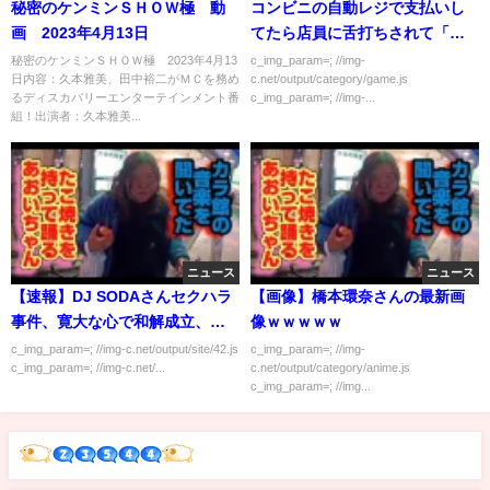
秘密のケンミンＳＨＯＷ極 動
コンビニの自動レジで支払いし
画 2023年4月13日
てたら店員に舌打ちされて「は
やくしろよ」って言われた
秘密のケンミンＳＨＯＷ極 2023年4月13
c_img_param=; //img-
日内容：久本雅美、田中裕二がＭＣを務め
c.net/output/category/game.js
るディスカバリーエンターテインメント番
c_img_param=; //img-...
組！出演者：久本雅美...
ニュース
ニュース
【速報】DJ SODAさんセクハラ
【画像】橋本環奈さんの最新画
事件、寛大な心で和解成立、刑
像ｗｗｗｗｗ
事告発も取り下げｗｗｗｗｗ
c_img_param=; //img-c.net/output/site/42.js
c_img_param=; //img-
c_img_param=; //img-c.net/...
c.net/output/category/anime.js
c_img_param=; //img...