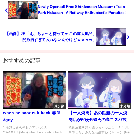
Newly Opened! Free Shinkansen Museum: Train
Park Hakusan - A Railway Enthusiast's Paradise!
【画像】JK「え、ちょっと待ってｗ この露天風呂、
開放的すぎて入れないんやけどｗｗｗｗ」
おすすめの記事
未分類
未分類
when he scoots it back 😩🍑
【一人焼肉】あの話題の一人焼
#gay
肉店が60分550円の高コスパ飲み
放題を緊急開催中！
1:名無しさん＠おカマいっぱい
飲食店愛を熱く語っちゃったよ！！！ 最
2024.08.05(Mon) when he scoots it back
高でした、みんなも是非ね（＾_＾） チャ