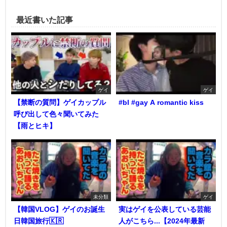
最近書いた記事
ゲイ
ゲイ
【禁断の質問】ゲイカップル
#bl #gay A romantic kiss
呼び出して色々聞いてみた
【雨とヒキ】
未分類
ゲイ
【韓国VLOG】ゲイのお誕生
実はゲイを公表している芸能
日韓国旅行🇰🇷
人がこちら...【2024年最新