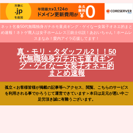
ネット乞食50代無職独身ガチホモ童貞ギング・ゲイなー女装子オネエ的まと
め速報！ネトゲ廃人は女子ホームレス三銃士伝説！あおいちゃん！ホームレ
スまなみ！愛内アイラ応援してます！
真・モリ・タダッフル2！！50
代無職独身ガチホモ童貞ギン
グ・ゲイなー女装子オネエ的
まとめ速報
孤立＜お客様皆様が掲載の記事等へアクセス、閲覧、こちらのサービス
を利用される事でかろうじて運営できています＞本日は足元が悪い中ご
足労頂き誠に有難うございます。