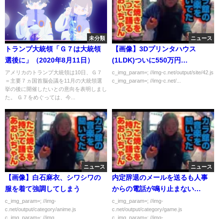
未分類
ニュース
トランプ大統領「Ｇ７は大統領
【画像】3Dプリンタハウス
選後に」（2020年8月11日）
(1LDK)ついに550万円
に！！！！！
アメリカのトランプ大統領は10日、Ｇ７
c_img_param=; //img-c.net/output/site/42.js
＝主要７ヵ国首脳会議を11月の大統領選
c_img_param=; //img-c.net/...
挙の後に開催したいとの意向を表明しまし
た。 Ｇ７をめぐっては、今...
ニュース
ニュース
【画像】白石麻衣、シワシワの
内定辞退のメールを送るも人事
服を着て強調してしまう
からの電話が鳴り止まない…
c_img_param=; //img-
c_img_param=; //img-
c.net/output/category/anime.js
c.net/output/category/game.js
c_img_param=; //img...
c_img_param=; //img-...