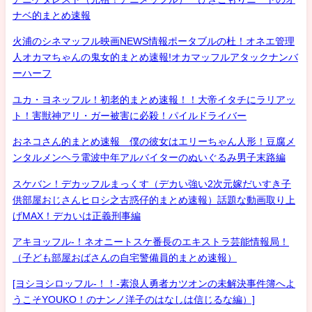
ナベ的まとめ速報
火浦のシネマッフル映画NEWS情報ポータブルの杜！オネエ管理
人オカマちゃんの鬼女的まとめ速報!オカマッフルアタックナンバ
ーハーフ
ユカ・ヨネッフル！初老的まとめ速報！！大帝イタチにラリアッ
ト！害獣神アリ・ガー被害に必殺！パイルドライバー
おネコさん的まとめ速報 僕の彼女はエリーちゃん人形！豆腐メ
ンタルメンヘラ電波中年アルバイターのぬいぐるみ男子末路編
スケバン！デカッフルまっくす（デカい強い2次元嫁だいすき子
供部屋おじさんヒロシ之古惑仔的まとめ速報）話題な動画取り上
げMAX！デカいは正義刑事編
アキヨッフル-！ネオニートスケ番長のエキストラ芸能情報局！
（子ども部屋おばさんの自宅警備員的まとめ速報）
[ヨシヨシロッフル-！！-素浪人勇者カツオンの未解決事件簿へよ
うこそYOUKO！のナンノ洋子のはなしは信じるな編）]