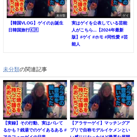
未分類
ゲイ
【韓国VLOG】ゲイのお誕生
実はゲイを公表している芸能
日韓国旅行🇰🇷
人がこちら...【2024年最新
版】#ゲイ #ホモ #同性愛 #芸
能人
未分類
の関連記事
【実録】その行動、実はバレて
【アラサーゲイ】マッチングア
るかも？銭湯でのゲイあるある #
プリで自称モデルイケメンとい
アラフォーゲイの日常
い感じになったけど最悪な展開