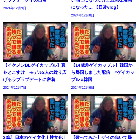
になった… 【日常vlog】
2024年12月9日
2024年12月8日
【イケメンBLゲイカップル】真
【14歳差ゲイカップル】韓国か
冬とこすけ モデル2人の繰り広
ら帰国しました配信 #ゲイカッ
げるラブラブデートに密着
プル #韓国
2024年12月7日
2024年12月6日
33話_日本のゲイ文化ㅣ性文化ㅣ
【歌ってみた】ゲイの歩いて帰