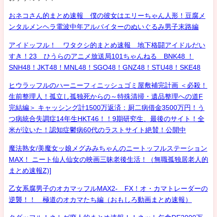
おネコさん的まとめ速報 僕の彼女はエリーちゃん人形！豆腐メ
ンタルメンヘラ電波中年アルバイターのぬいぐるみ男子末路編
アイドッフル！ ワタクシ的まとめ速報 地下格闘アイドルだい
すき！23 ひうらのアニメ放送局101ちゃんねる BNK48 ！
SNH48！JKT48！MNL48！SGO48！GNZ48！STU48！SKE48
ヒウラッフルのハーニーフィニッシュゴミ屋敷補完計画 ＜必殺！
生前整理人！孤立し孤独死からの～特殊清掃・遺品整理への道F
完結編＞ キャッシング計1500万返済：厨二病借金3500万円！う
つ病統合失調症14年生HKT46！！9期研究生、最後のサイト！全
米が泣いた！認知症鬱病60代のラストサイト絶賛！公開中
魔法熟女/美魔女ッ娘メグみみちゃんのニートッフルステーション
MAX！ ニート仙人仙女の映画三昧老後生活！（無職孤独居老人的
まとめ速報Z)]
乙女系腐男子のオカマッフルMAX2- FX！オ・カマトレーダーの
逆襲！！ 極道のオカマたち編（おもしろ動画まとめ速報）