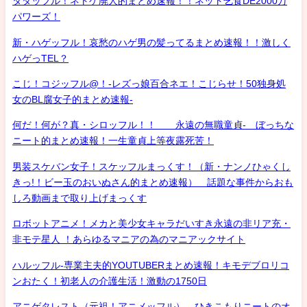
タダッフル！ネトゲ廃人的まとめ速報！！ネット乞食DE2000万
パワーズ！
新・ハゲッフル！哀愁のハゲ男の髪ってるまとめ速報！！激しく
ハゲっTEL？
こじ！コジッフル@！-レズっ娘百合ネエ！こじらせ！50独身処
女のBL腐女子的まとめ速報-
何だ！何が？真・シロッフル！！ 永遠の無職童貞- ぼっちな
ニート的まとめ速報！一生童貞上等夜露死苦！
男装スケバン女子！スケッフルまっくす！（新・ナンノひゃくし
きっ!！ビー玉のおいぬさん的まとめ速報） 話題な事件からおも
しろ動画まで取り上げまっくす
ロボットアニメ！メカと美少女キャラだいすき永遠の非リア充・
非モテ星人 ！あらゆるマニアの為のマニアックサイト
ハルッフル-専業主夫的YOUTUBERまとめ速報！キモデブロリコ
ンおたく！初老人の介護生活！激動の1750日
アニゲタレスト（元祖！アニメッフル） ひきこもりニートのオ