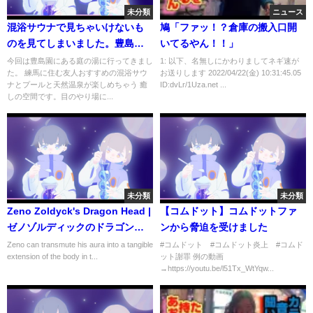
未分類
ニュース
混浴サウナで見ちゃいけないも
鳩「ファッ！？倉庫の搬入口開
のを見てしまいました。豊島園
いてるやん！！」
庭の湯 【東京のスパリゾート
今回は豊島園にある庭の湯に行ってきまし
1: 以下、名無しにかわりましてネギ速が
た。 練馬に住む友人おすすめの混浴サウ
お送りします 2022/04/22(金) 10:31:45.05
#5】
ナとプールと天然温泉が楽しめちゃう 癒
ID:dvLr/1Uza.net ...
しの空間です。目のやり場に...
未分類
未分類
Zeno Zoldyck's Dragon Head |
【コムドット】コムドットファ
ゼノゾルディックのドラゴンヘ
ンから脅迫を受けました
ッド - Hunter x Hunter
Zeno can transmute his aura into a tangible
#コムドット #コムドット炎上 #コムド
extension of the body in t...
ット謝罪 例の動画
→https://youtu.be/l51Tx_WtYqw...