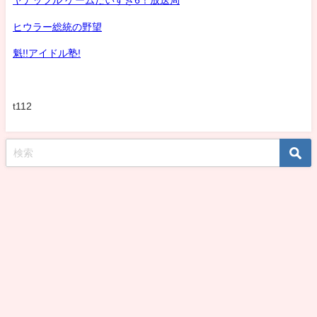
ヤナッフル ゲームだいすき6！放送局
ヒウラー総統の野望
魁!!アイドル塾!
t112