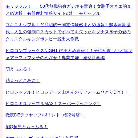
モリッフル！ 50代無職独身ガチホモ童貞！女装子オネエ的ま
とめ速報！有益便利情報サイトの杜 モリッフル
ユキユキッフル！ど底辺的一同驚愕騒然まとめ速報！超氷河期世
代！人生の強制ロスカットですべてを失ったキグナス氷子の愛の
クリスタルキングボンビー脱出大作戦
ヒロコンプレックスNIGHT 的まとめ速報！！子供が欲しいど陰キ
ャアラフィフ女子のめざせ！専業主婦！婚活計画編
萌えっふる！
萌えっとこあに！
ヒロシッフル！ヒロシデース山さんのリフォームひとりDIY！！
ヒロユキユキッフルMAX！スーパークッキング！
徹夜DEテツヤッフル!！レトロ館2号店！
剛Q超児ともっふる！