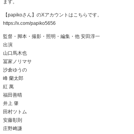
ます。
【papikoさん】のXアカウントはこちらです。
https://x.com/papiko5656
監督・脚本・撮影・照明・編集・他 安田淳一
出演
山口馬木也
冨家ノリマサ
沙倉ゆうの
峰 蘭太郎
紅 萬
福田善晴
井上 肇
田村ツトム
安藤彰則
庄野﨑謙