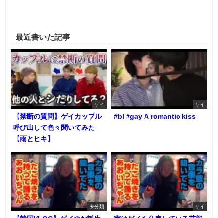
最近書いた記事
ゲイ
ゲイ
【禁断の質問】ゲイカップル
#bl #gay A romantic kiss
呼び出して色々聞いてみた
【雨とヒキ】
未分類
ゲイ