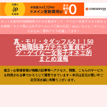
ネット乞食50代無職独身ガチホモ童貞ギング・ゲイなー女装子オネエ的まと
め速報！ネトゲ廃人は女子ホームレス三銃士伝説！あおいちゃん！ホームレ
スまなみ！愛内アイラ応援してます！
真・モリ・タダッフル2！！50
代無職独身ガチホモ童貞ギン
グ・ゲイなー女装子オネエ的
まとめ速報
孤立＜お客様皆様が掲載の記事等へアクセス、閲覧、こちらのサービス
を利用される事でかろうじて運営できています＞本日は足元が悪い中ご
足労頂き誠に有難うございます。