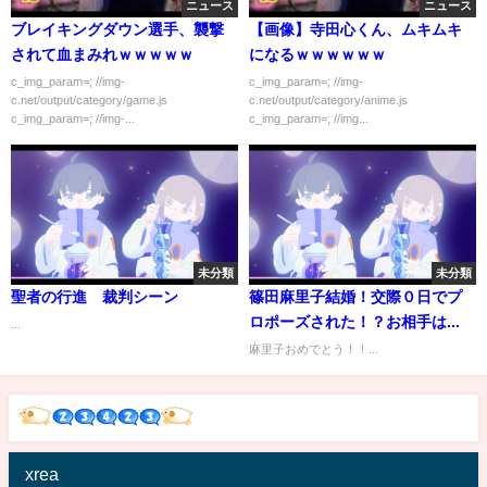
ニュース
ニュース
ブレイキングダウン選手、襲撃
【画像】寺田心くん、ムキムキ
されて血まみれｗｗｗｗｗ
になるｗｗｗｗｗｗ
c_img_param=; //img-
c_img_param=; //img-
c.net/output/category/game.js
c.net/output/category/anime.js
c_img_param=; //img-...
c_img_param=; //img...
未分類
未分類
聖者の行進 裁判シーン
篠田麻里子結婚！交際０日でプ
ロポーズされた！？お相手は...
...
麻里子おめでとう！！...
xrea