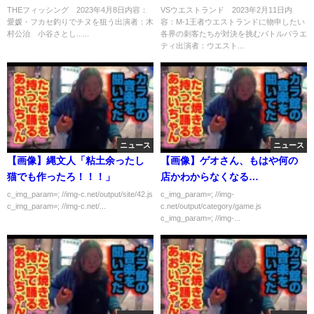
月8日
ルが勃発 2月11日
THEフィッシング 2023年4月8日内容：
VSウエストランド 2023年2月11日内
愛媛・フカセ釣りでチヌを狙う出演者：木
容：M-1王者ウエストランドに物申したい
村公治 小谷さとし......
各界の刺客たちが対決を挑むバトルバラエ
ティ出演者：ウエスト...
ニュース
ニュース
【画像】縄文人「粘土余ったし
【画像】ゲオさん、もはや何の
猫でも作ったろ！！！」
店かわからなくなる…
c_img_param=; //img-c.net/output/site/42.js
c_img_param=; //img-
c_img_param=; //img-c.net/...
c.net/output/category/game.js
c_img_param=; //img-...