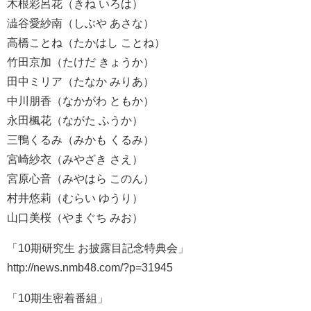
木根彩呂花（きね いろは）
澁谷愛紗南（しぶや あさな）
高橋ことね（たかはし ことね）
竹田京加（たけだ きょうか）
田中ミリア（たなか みりあ）
中川朋香（なかがわ ともか）
永田楓花（ながた ふうか）
三鴨くるみ（みかも くるみ）
宮崎紗衣（みやざき さえ）
宮原心音（みやはら このん）
村井悠莉（むらい ゆうり）
山口美桜（やまぐち みお）
「10期研究生 お披露目記念特典会」
http://news.nmb48.com/?p=31945
「10期生密着番組」