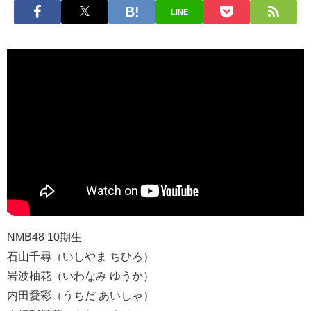
LINE
NMB48 10期生
石山千尋（いしやま ちひろ）
岩波柚花（いわなみ ゆうか）
内田愛彩（うちだ あいしゃ）