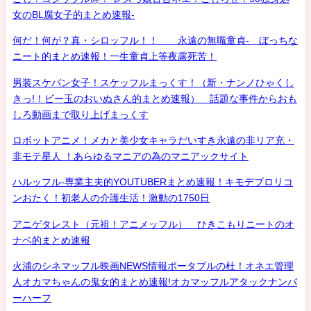
女のBL腐女子的まとめ速報-
何だ！何が？真・シロッフル！！ 永遠の無職童貞- ぼっちな
ニート的まとめ速報！一生童貞上等夜露死苦！
男装スケバン女子！スケッフルまっくす！（新・ナンノひゃくし
きっ!！ビー玉のおいぬさん的まとめ速報） 話題な事件からおも
しろ動画まで取り上げまっくす
ロボットアニメ！メカと美少女キャラだいすき永遠の非リア充・
非モテ星人 ！あらゆるマニアの為のマニアックサイト
ハルッフル-専業主夫的YOUTUBERまとめ速報！キモデブロリコ
ンおたく！初老人の介護生活！激動の1750日
アニゲタレスト（元祖！アニメッフル） ひきこもりニートのオ
ナベ的まとめ速報
火浦のシネマッフル映画NEWS情報ポータブルの杜！オネエ管理
人オカマちゃんの鬼女的まとめ速報!オカマッフルアタックナンバ
ーハーフ