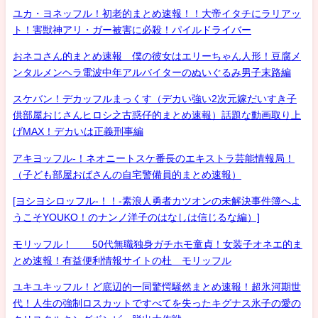
ユカ・ヨネッフル！初老的まとめ速報！！大帝イタチにラリアッ
ト！害獣神アリ・ガー被害に必殺！パイルドライバー
おネコさん的まとめ速報 僕の彼女はエリーちゃん人形！豆腐メ
ンタルメンヘラ電波中年アルバイターのぬいぐるみ男子末路編
スケバン！デカッフルまっくす（デカい強い2次元嫁だいすき子
供部屋おじさんヒロシ之古惑仔的まとめ速報）話題な動画取り上
げMAX！デカいは正義刑事編
アキヨッフル-！ネオニートスケ番長のエキストラ芸能情報局！
（子ども部屋おばさんの自宅警備員的まとめ速報）
[ヨシヨシロッフル-！！-素浪人勇者カツオンの未解決事件簿へよ
うこそYOUKO！のナンノ洋子のはなしは信じるな編）]
モリッフル！ 50代無職独身ガチホモ童貞！女装子オネエ的ま
とめ速報！有益便利情報サイトの杜 モリッフル
ユキユキッフル！ど底辺的一同驚愕騒然まとめ速報！超氷河期世
代！人生の強制ロスカットですべてを失ったキグナス氷子の愛の