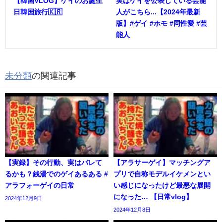
【韓国VLOG】ゲイのお誕生
実はゲイを公表している芸能
日韓国旅行🇰🇷
人がこちら...【2024年最新
版】#ゲイ #ホモ #同性愛 #芸
能人
未分類
の関連記事
【実録】その行動、実はバレて
【アラサーゲイ】マッチングア
るかも？銭湯でのゲイあるある #
プリで自称モデルイケメンとい
アラフォーゲイの日常
い感じになったけど最悪な展開
になった… 【日常vlog】
2024年12月9日
2024年12月8日