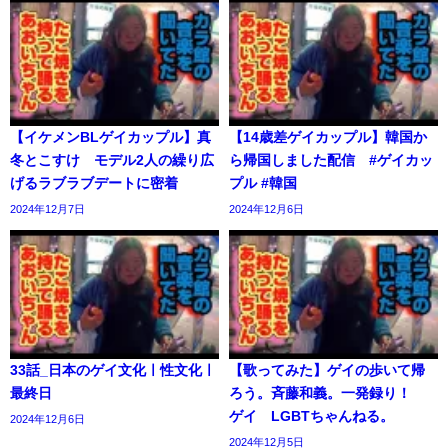
【イケメンBLゲイカップル】真
【14歳差ゲイカップル】韓国か
冬とこすけ モデル2人の繰り広
ら帰国しました配信 #ゲイカッ
げるラブラブデートに密着
プル #韓国
2024年12月7日
2024年12月6日
33話_日本のゲイ文化ㅣ性文化ㅣ
【歌ってみた】ゲイの歩いて帰
最終日
ろう。斉藤和義。一発録り！
ゲイ LGBTちゃんねる。
2024年12月6日
2024年12月5日