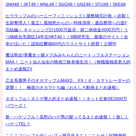
SNH48！JKT48！MNL48！SGO48！GNZ48！STU48！SKE48
ヒウラッフルのハーニーフィニッシュゴミ屋敷補完計画 ＜必殺！
生前整理人！孤立し孤独死からの～特殊清掃・遺品整理への道F
完結編＞ キャッシング計1500万返済：厨二病借金3500万円！う
つ病統合失調症14年生HKT46！！9期研究生、最後のサイト！全
米が泣いた！認知症鬱病60代のラストサイト絶賛！公開中
魔法熟女/美魔女ッ娘メグみみちゃんのニートッフルステーション
MAX！ ニート仙人仙女の映画三昧老後生活！（無職孤独居老人的
まとめ速報Z)]
乙女系腐男子のオカマッフルMAX2- FX！オ・カマトレーダーの
逆襲！！ 極道のオカマたち編（おもしろ動画まとめ速報）
タダッフル！ネトゲ廃人的まとめ速報！！ネット乞食DE2000万
パワーズ！
新・ハゲッフル！哀愁のハゲ男の髪ってるまとめ速報！！激しく
ハゲっTEL？
こじ！コジッフル@！-レズっ娘百合ネエ！こじらせ！50独身処