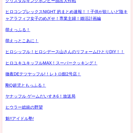
クリスタルキングボンビー脱出大作戦
ヒロコンプレックスNIGHT 的まとめ速報！！子供が欲しいど陰キ
ャアラフィフ女子のめざせ！専業主婦！婚活計画編
萌えっふる！
萌えっとこあに！
ヒロシッフル！ヒロシデース山さんのリフォームひとりDIY！！
ヒロユキユキッフルMAX！スーパークッキング！
徹夜DEテツヤッフル!！レトロ館2号店！
剛Q超児ともっふる！
ヤナッフル ゲームだいすき6！放送局
ヒウラー総統の野望
魁!!アイドル塾!