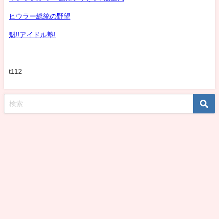
ヒウラー総統の野望
魁!!アイドル塾!
t112