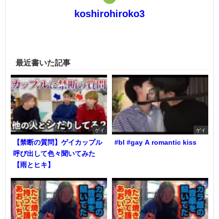
koshirohiroko3
最近書いた記事
ゲイ
ゲイ
【禁断の質問】ゲイカップル
#bl #gay A romantic kiss
呼び出して色々聞いてみた
【雨とヒキ】