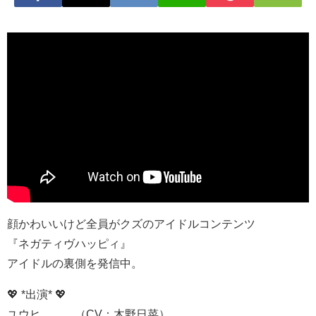
顔かわいいけど全員がクズのアイドルコンテンツ
『ネガティヴハッピィ』
アイドルの裏側を発信中。
💖 *出演* 💖
ユウヒ （CV：木野日菜）