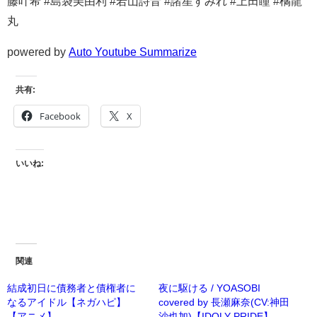
藤叶希 #島袋美由利 #若山詩音 #諸星すみれ #上田瞳 #橘龍
丸
powered by
Auto Youtube Summarize
共有:
Facebook
X
いいね:
関連
結成初日に債務者と債権者に
夜に駆ける / YOASOBI
なるアイドル【ネガハピ】
covered by 長瀬麻奈(CV:神田
【アニメ】
沙也加)【IDOLY PRIDE】