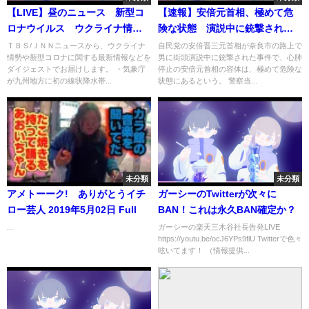
【LIVE】昼のニュース 新型コ
【速報】安倍元首相、極めて危
ロナウイルス ウクライナ情勢
険な状態 演説中に銃撃され心
など | TBS NEWS DIG（7月15
肺停止
ＴＢＳ/ＪＮＮニュースから、ウクライナ
自民党の安倍晋三元首相が奈良市の路上で
情勢や新型コロナに関する最新情報などを
男に街頭演説中に銃撃された事件で、心肺
日）
ダイジェストでお届けします。 ・気象庁
停止の安倍元首相の容体は、極めて危険な
が九州地方に初の線状降水帯...
状態にあるという。 警察当...
未分類
未分類
アメトーーク! ありがとうイチ
ガーシーのTwitterが次々に
ロー芸人 2019年5月02日 Full
BAN！これは永久BAN確定か？
...
ガーシーの楽天三木谷社長告発LIVE
https://youtu.be/ocJ6YPs9fiU Twitterで色々
呟いてます！ （情報提供...