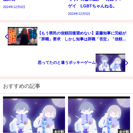
ゲイ LGBTちゃんねる。
2024年12月6日
2024年12月5日
【もう県民の信頼回復望めない】斎藤知事に労組が
「辞職」要求 しかし知事は辞職「否定」「信頼関
係を再構築それが私の大きな責任」（2024年7月10
日）
思ってたのと違うポッキーゲーム
おすすめの記事
未分類
未分類