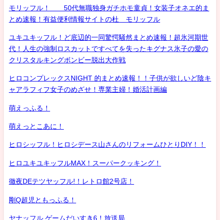
モリッフル！ 50代無職独身ガチホモ童貞！女装子オネエ的ま
とめ速報！有益便利情報サイトの杜 モリッフル
ユキユキッフル！ど底辺的一同驚愕騒然まとめ速報！超氷河期世
代！人生の強制ロスカットですべてを失ったキグナス氷子の愛の
クリスタルキングボンビー脱出大作戦
ヒロコンプレックスNIGHT 的まとめ速報！！子供が欲しいど陰キ
ャアラフィフ女子のめざせ！専業主婦！婚活計画編
萌えっふる！
萌えっとこあに！
ヒロシッフル！ヒロシデース山さんのリフォームひとりDIY！！
ヒロユキユキッフルMAX！スーパークッキング！
徹夜DEテツヤッフル!！レトロ館2号店！
剛Q超児ともっふる！
ヤナッフル ゲームだいすき6！放送局