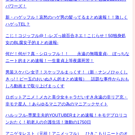
パワーズ！
新・ハゲッフル！哀愁のハゲ男の髪ってるまとめ速報！！激しく
ハゲっTEL？
こじ！コジッフル@！-レズっ娘百合ネエ！こじらせ！50独身処
女のBL腐女子的まとめ速報-
何だ！何が？真・シロッフル！！ 永遠の無職童貞- ぼっちな
ニート的まとめ速報！一生童貞上等夜露死苦！
男装スケバン女子！スケッフルまっくす！（新・ナンノひゃくし
きっ!！ビー玉のおいぬさん的まとめ速報） 話題な事件からおも
しろ動画まで取り上げまっくす
ロボットアニメ！メカと美少女キャラだいすき永遠の非リア充・
非モテ星人 ！あらゆるマニアの為のマニアックサイト
ハルッフル-専業主夫的YOUTUBERまとめ速報！キモデブロリコ
ンおたく！初老人の介護生活！激動の1750日
アニゲタレスト（元祖！アニメッフル） ひきこもりニートのオ