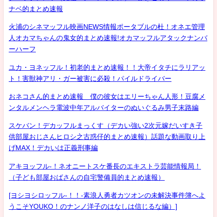
ナベ的まとめ速報
火浦のシネマッフル映画NEWS情報ポータブルの杜！オネエ管理
人オカマちゃんの鬼女的まとめ速報!オカマッフルアタックナンバ
ーハーフ
ユカ・ヨネッフル！初老的まとめ速報！！大帝イタチにラリアッ
ト！害獣神アリ・ガー被害に必殺！パイルドライバー
おネコさん的まとめ速報 僕の彼女はエリーちゃん人形！豆腐メ
ンタルメンヘラ電波中年アルバイターのぬいぐるみ男子末路編
スケバン！デカッフルまっくす（デカい強い2次元嫁だいすき子
供部屋おじさんヒロシ之古惑仔的まとめ速報）話題な動画取り上
げMAX！デカいは正義刑事編
アキヨッフル-！ネオニートスケ番長のエキストラ芸能情報局！
（子ども部屋おばさんの自宅警備員的まとめ速報）
[ヨシヨシロッフル-！！-素浪人勇者カツオンの未解決事件簿へよ
うこそYOUKO！のナンノ洋子のはなしは信じるな編）]