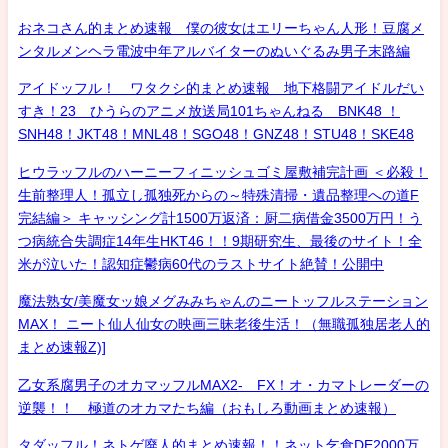
おネコさん的まとめ速報 僕の彼女はエリーちゃん人形！豆腐メ
ンタルメンヘラ電波中年アルバイターのぬいぐるみ男子末路編
アイドッフル！ ワタクシ的まとめ速報 地下格闘アイドルだい
すき！23 ひうらのアニメ放送局101ちゃんねる BNK48 ！
SNH48！JKT48！MNL48！SGO48！GNZ48！STU48！SKE48
ヒウラッフルのハーニーフィニッシュゴミ屋敷補完計画 ＜必殺！
生前整理人！孤立し孤独死からの～特殊清掃・遺品整理への道F
完結編＞ キャッシング計1500万返済：厨二病借金3500万円！う
つ病統合失調症14年生HKT46！！9期研究生、最後のサイト！全
米が泣いた！認知症鬱病60代のラストサイト絶賛！公開中
魔法熟女/美魔女ッ娘メグみみちゃんのニートッフルステーション
MAX！ ニート仙人仙女の映画三昧老後生活！（無職孤独居老人的
まとめ速報Z)]
乙女系腐男子のオカマッフルMAX2- FX！オ・カマトレーダーの
逆襲！！ 極道のオカマたち編（おもしろ動画まとめ速報）
タダッフル！ネトゲ廃人的まとめ速報！！ネット乞食DE2000万