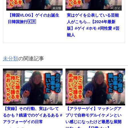
未分類
ゲイ
【韓国VLOG】ゲイのお誕生
実はゲイを公表している芸能
日韓国旅行🇰🇷
人がこちら...【2024年最新
版】#ゲイ #ホモ #同性愛 #芸
能人
未分類
の関連記事
【実録】その行動、実はバレて
【アラサーゲイ】マッチングア
るかも？銭湯でのゲイあるある #
プリで自称モデルイケメンとい
アラフォーゲイの日常
い感じになったけど最悪な展開