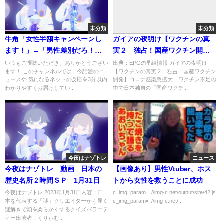
未分類
未分類
牛角「女性半額キャンペーンし
ガイアの夜明け【ワクチンの真
ます！」→「男性差別だろ！」
実２ 独占！国産ワクチン開
→大炎上ww
発】[字] …の番組内容解析まと
いつもご視聴いただき、ありがとうござい
出典：EPGの番組情報 ガイアの夜明け
ます！ このチャンネルでは、今話題のニ
【ワクチンの真実２ 独占！国産ワクチン
め
ュースや 気になるネットの反応を3分以内
開発】コロナ感染急拡大、ワクチン不足の
わかりやすくお届けしてい...
中で日本独自の「国産ワクチ...
今夜はナゾトレ
ニュース
今夜はナゾトレ 動画 日本の
【画像あり】男性Vtuber、ホス
歴史名所２時間ＳＰ 1月31日
トから女性を救うことに成功
今夜はナゾトレ 2023年1月31日内容：日
c_img_param=; //img-c.net/output/site/42.js
本を代表する「謎」クリエイターから届く
c_img_param=; //img-c.net/...
謎解きで頭を柔らかくするクイズバラエテ
ィー出演者：くりぃむ...