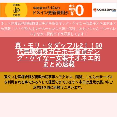
ネット乞食50代無職独身ガチホモ童貞ギング・ゲイなー女装子オネエ的まと
め速報！ネトゲ廃人は女子ホームレス三銃士伝説！あおいちゃん！ホームレ
スまなみ！愛内アイラ応援してます！
真・モリ・タダッフル2！！50
代無職独身ガチホモ童貞ギン
グ・ゲイなー女装子オネエ的
まとめ速報
孤立＜お客様皆様が掲載の記事等へアクセス、閲覧、こちらのサービス
を利用される事でかろうじて運営できています＞本日は足元が悪い中ご
足労頂き誠に有難うございます。