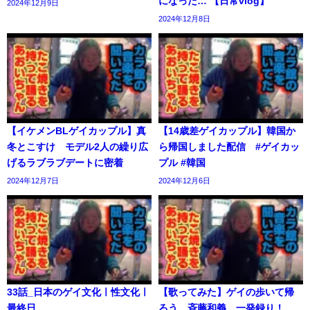
になった… 【日常vlog】
2024年12月9日
2024年12月8日
【イケメンBLゲイカップル】真
【14歳差ゲイカップル】韓国か
冬とこすけ モデル2人の繰り広
ら帰国しました配信 #ゲイカッ
げるラブラブデートに密着
プル #韓国
2024年12月7日
2024年12月6日
33話_日本のゲイ文化ㅣ性文化ㅣ
【歌ってみた】ゲイの歩いて帰
最終日
ろう。斉藤和義。一発録り！